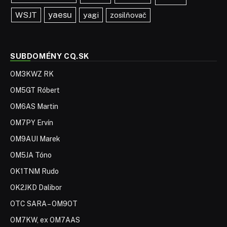
yaesu
WSJT
yagi
zosilňovač
SUBDOMÉNY CQ.SK
OM3KWZ RK
OM5GT Róbert
OM6AS Martin
OM7PY Ervín
OM9AUI Marek
OM5JA Tóno
OK1TNM Rudo
OK2JKD Dalibor
OTC SARA – OM9OT
OM7KW, ex OM7AAS