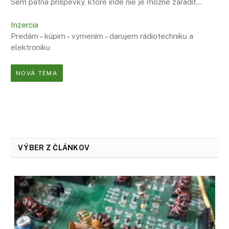
Sem patria príspevky, ktoré inde nie je možné zaradiť…
Inzercia
Predám – kúpim – vymením – darujem rádiotechniku a
elektroniku
NOVÁ TÉMA
VÝBER Z ČLÁNKOV