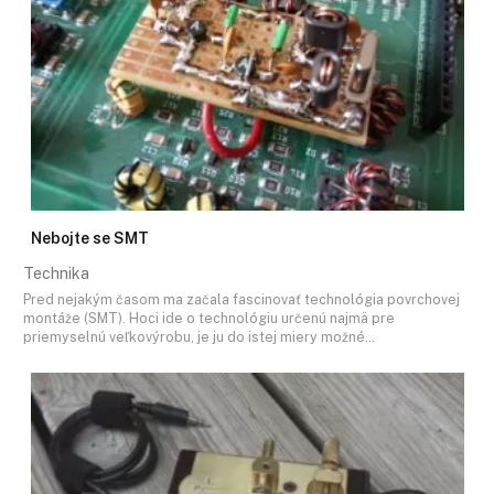
Nebojte se SMT
Technika
Pred nejakým časom ma začala fascinovať technológia povrchovej
montáže (SMT). Hoci ide o technológiu určenú najmä pre
priemyselnú veľkovýrobu, je ju do istej miery možné…