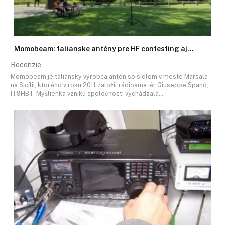
Momobeam: talianske antény pre HF contesting aj…
Recenzie
Momobeam je taliansky výrobca antén so sídlom v meste Marsala
na Sicílii, ktorého v roku 2011 založil rádioamatér Giuseppe Spanò,
IT9HBT. Myšlienka vzniku spoločnosti vychádzala…