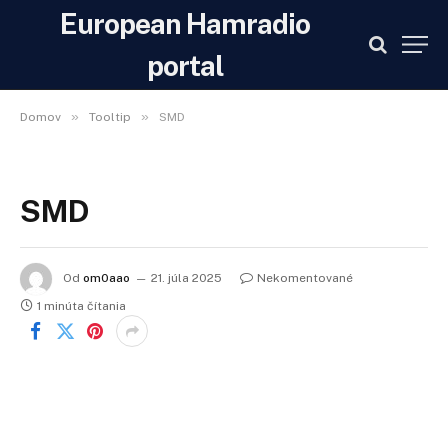
European Hamradio
portal
»
»
Domov
Tooltip
SMD
SMD
Od
om0aao
21. júla 2025
Nekomentované
1 minúta čítania