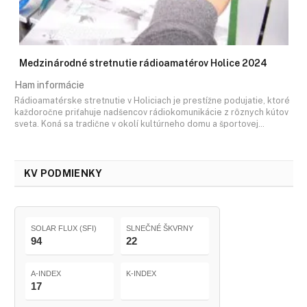
Medzinárodné stretnutie rádioamatérov Holice 2024
Ham informácie
Rádioamatérske stretnutie v Holiciach je prestížne podujatie, ktoré
každoročne priťahuje nadšencov rádiokomunikácie z rôznych kútov
sveta. Koná sa tradične v okolí kultúrneho domu a športovej…
KV PODMIENKY
SOLAR FLUX (SFI)
SLNEČNÉ ŠKVRNY
94
22
A-INDEX
K-INDEX
17