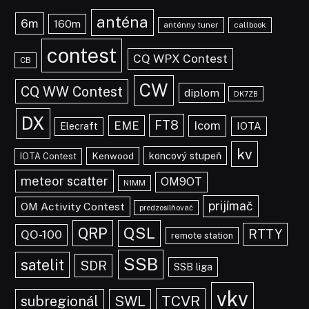
anténa
6m
160m
anténny tuner
callbook
contest
CQ WPX Contest
CB
CW
CQ WW Contest
diplom
DK7ZB
DX
FT8
EME
Icom
IOTA
Elecraft
kv
koncový stupeň
Kenwood
IOTA Contest
meteor scatter
OM9OT
N1MM
prijímač
OM Activity Contest
predzosilňovač
QRP
QSL
RTTY
QO-100
remote station
SSB
satelit
SDR
SSB liga
vkv
TCVR
subregionál
SWL