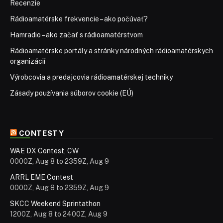
Recenzie
Rádioamatérske frekvencie – ako počúvať?
Hamradio – ako začať s rádioamatérstvom
Rádioamatérske portály a stránky národných rádioamatérskych
organizácií
Výrobcovia a predajcovia rádioamatérskej techniky
Zásady používania súborov cookie (EÚ)
CONTESTY
WAE DX Contest, CW
0000Z, Aug 8 to 2359Z, Aug 9
ARRL EME Contest
0000Z, Aug 8 to 2359Z, Aug 9
SKCC Weekend Sprintathon
1200Z, Aug 8 to 2400Z, Aug 9