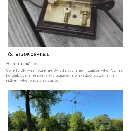
Čo je to OK QRP Klub
Ham informácie
Čo je to QRP – samozrejme Q-kód s významom „znižte výkon“. Dnes
ho však poznáme najmä ako označenie prevádzky so zámerne
nízkym výkonom, spravidla do…