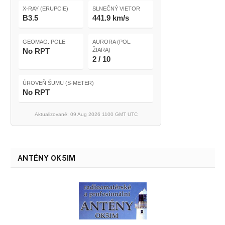
X-RAY (ERUPCIE)
SLNEČNÝ VIETOR
B3.5
441.9 km/s
GEOMAG. POLE
AURORA (POL.
No RPT
ŽIARA)
2 / 10
ÚROVEŇ ŠUMU (S-METER)
No RPT
Aktualizované: 09 Aug 2026 1100 GMT UTC
ANTÉNY OK5IM