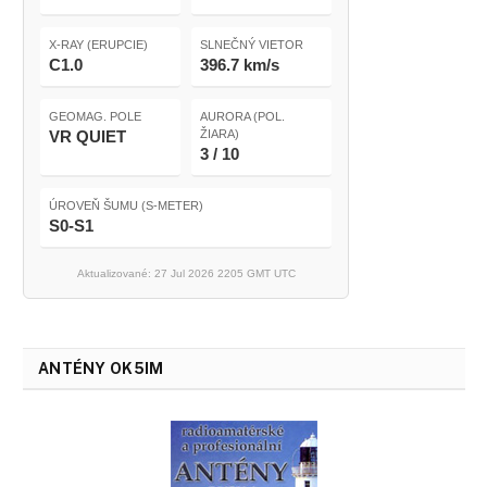
X-RAY (ERUPCIE)
SLNEČNÝ VIETOR
C1.0
396.7 km/s
GEOMAG. POLE
AURORA (POL.
VR QUIET
ŽIARA)
3 / 10
ÚROVEŇ ŠUMU (S-METER)
S0-S1
Aktualizované: 27 Jul 2026 2205 GMT UTC
ANTÉNY OK5IM