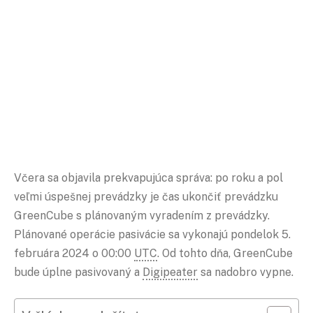
Včera sa objavila prekvapujúca správa: po roku a pol
veľmi úspešnej prevádzky je čas ukončiť prevádzku
GreenCube s plánovaným vyradením z prevádzky.
Plánované operácie pasivácie sa vykonajú pondelok 5.
februára 2024 o 00:00
UTC
. Od tohto dňa, GreenCube
bude úplne pasivovaný a
Digipeater
sa nadobro vypne.