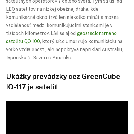
satelitných operátorov z celého sveta. Tým sa líši od
LEO
satelitov na nízkej obežnej dráhe, kde
komunikačné okno trvá len niekoľko minút a možná
vzdialenosť medzi komunikujúcimi stanicami je v
tisícoch kilometrov. Líši sa aj od
geostacionárneho
satelitu QO-100
, ktorý síce umožňuje komunikáciu na
veľké vzdialenosti, ale nepokrýva napríklad Austráliu,
Japonsko či Severnú Ameriku.
Ukážky prevádzky cez GreenCube
IO-117 je satelit