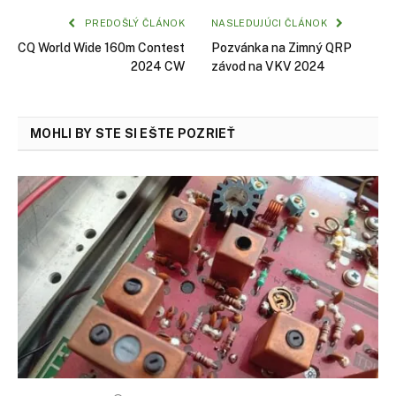
PREDOŠLÝ ČLÁNOK
NASLEDUJÚCI ČLÁNOK
CQ World Wide 160m Contest
Pozvánka na Zimný QRP
2024 CW
závod na VKV 2024
MOHLI BY STE SI EŠTE POZRIEŤ