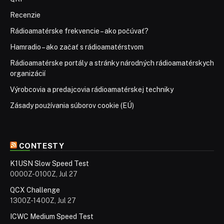
Recenzie
Rádioamatérske frekvencie – ako počúvať?
Hamradio – ako začať s rádioamatérstvom
Rádioamatérske portály a stránky národných rádioamatérskych
organizácií
Výrobcovia a predajcovia rádioamatérskej techniky
Zásady používania súborov cookie (EÚ)
CONTESTY
K1USN Slow Speed Test
0000Z-0100Z, Jul 27
QCX Challenge
1300Z-1400Z, Jul 27
ICWC Medium Speed Test