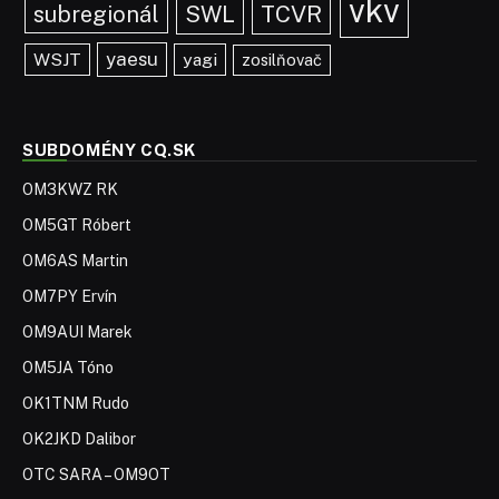
vkv
TCVR
subregionál
SWL
yaesu
WSJT
yagi
zosilňovač
SUBDOMÉNY CQ.SK
OM3KWZ RK
OM5GT Róbert
OM6AS Martin
OM7PY Ervín
OM9AUI Marek
OM5JA Tóno
OK1TNM Rudo
OK2JKD Dalibor
OTC SARA – OM9OT