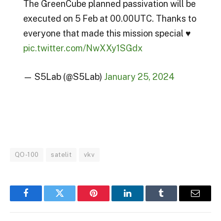
The GreenCube planned passivation will be
executed on 5 Feb at 00.00UTC. Thanks to
everyone that made this mission special ♥️
pic.twitter.com/NwXXy1SGdx
— S5Lab (@S5Lab)
January 25, 2024
QO-100
satelit
vkv
Facebook
Twitter
Pinterest
LinkedIn
Tumblr
Email