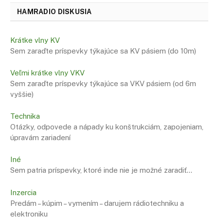
HAMRADIO DISKUSIA
Krátke vlny KV
Sem zaraďte príspevky týkajúce sa KV pásiem (do 10m)
Veľmi krátke vlny VKV
Sem zaraďte príspevky týkajúce sa VKV pásiem (od 6m
vyššie)
Technika
Otázky, odpovede a nápady ku konštrukciám, zapojeniam,
úpravám zariadení
Iné
Sem patria príspevky, ktoré inde nie je možné zaradiť…
Inzercia
Predám – kúpim – vymením – darujem rádiotechniku a
elektroniku