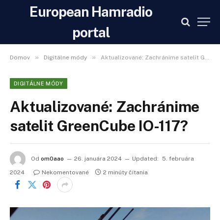
European Hamradio
portal
»
»
Domov
Digitálne módy
Aktualizované: Zachránime satelit GreenCube IO-117?
DIGITÁLNE MÓDY
Aktualizované: Zachránime
satelit GreenCube IO-117?
Od
om0aao
26. januára 2024
Updated:
5. februára
2024
Nekomentované
2 minúty čítania