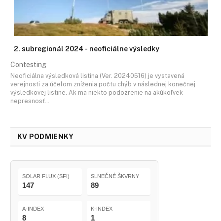
2. subregionál 2024 - neoficiálne výsledky
Contesting
Neoficiálna výsledková listina (Ver. 20240516) je vystavená
verejnosti za účelom zníženia počtu chýb v následnej konečnej
výsledkovej listine. Ak ma niekto podozrenie na akúkoľvek
nepresnosť…
KV PODMIENKY
SOLAR FLUX (SFI)
SLNEČNÉ ŠKVRNY
147
89
A-INDEX
K-INDEX
8
1