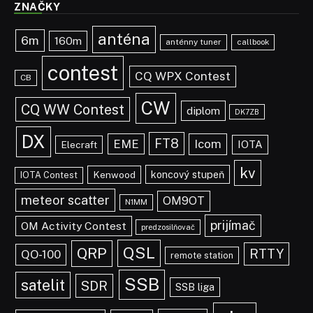
ZNAČKY
anténa
6m
160m
anténny tuner
callbook
contest
CQ WPX Contest
CB
CW
CQ WW Contest
diplom
DK7ZB
DX
FT8
EME
Icom
IOTA
Elecraft
kv
koncový stupeň
Kenwood
IOTA Contest
meteor scatter
OM9OT
N1MM
prijímač
OM Activity Contest
predzosilňovač
QSL
QRP
RTTY
QO-100
remote station
SSB
satelit
SDR
SSB liga