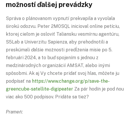
možností ďalšej prevádzky
Správa o plánovanom vypnutí prekvapila a vyvolala
širokú odozvu. Peter 2M0SQL inicioval online petíciu,
ktorej cieľom je osloviť Taliansku vesmírnu agentúru,
S5Lab a Univerzitu Sapienza, aby prehodnotili a
preskúmali ďalšie možnosti predĺženia misie po 5.
februári 2024, a to buď spojením s jednou z
medzinárodných organizácií AMSAT, alebo inými
spôsobmi. Ak aj Vy chcete pridať svoj hlas, môžete ju
podpísať na
https://www.change.org/p/save-the-
greencube-satellite-digipeater
Za pár hodín je pod ňou
viac ako 500 podpisov. Pridáte sa tiež?
Prameň: