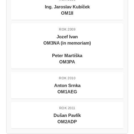
Ing. Jaroslav Kubíček
OM1II
ROK 2009
Jozef Ivan
OM3NA (in memoriam)
Peter Martiška
OM3PA
ROK 2010
Anton Srnka
OM1AEG
ROK 2011
Dušan Pavlík
OM2ADP