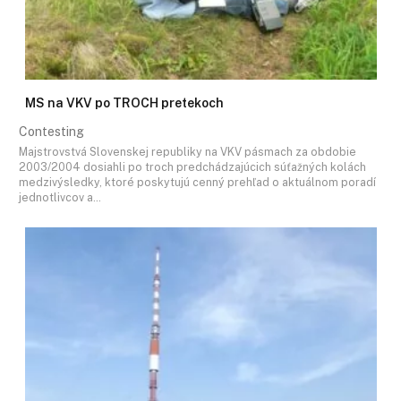
MS na VKV po TROCH pretekoch
Contesting
Majstrovstvá Slovenskej republiky na VKV pásmach za obdobie
2003/2004 dosiahli po troch predchádzajúcich súťažných kolách
medzivýsledky, ktoré poskytujú cenný prehľad o aktuálnom poradí
jednotlivcov a…