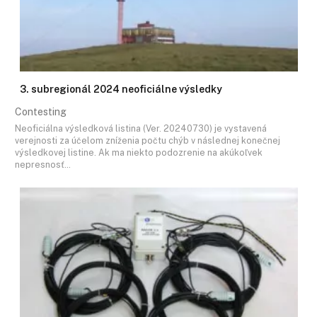
3. subregionál 2024 neoficiálne výsledky
Contesting
Neoficiálna výsledková listina (Ver. 20240730) je vystavená
verejnosti za účelom zníženia počtu chýb v následnej konečnej
výsledkovej listine. Ak ma niekto podozrenie na akúkoľvek
nepresnosť…