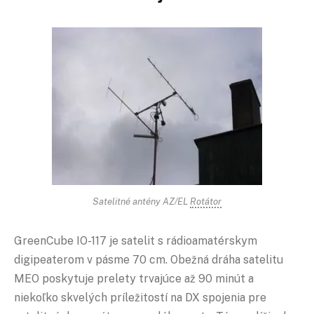
Satelitné antény AZ/EL
Rotátor
GreenCube IO-117 je satelit s rádioamatérskym
digipeaterom v pásme 70 cm. Obežná dráha satelitu
MEO poskytuje prelety trvajúce až 90 minút a
niekoľko skvelých príležitostí na DX spojenia pre