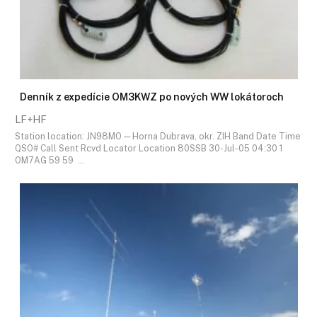
Denník z expedície OM3KWZ po nových WW lokátoroch
LF+HF
Station location: JN98MO — Horna Dubrava, okr. ZIH Band Date Time
QSO# Call Sent Rcvd Locator Location 80SSB 30-Jul-05 04:30 1
OM7AG 59 59 …