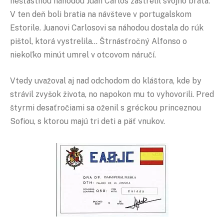
nešťastnou náhodou Juan Carlos zastrelil svojho brata.
V ten deň boli bratia na návšteve v portugalskom
Estorile. Juanovi Carlosovi sa náhodou dostala do rúk
pištol, ktorá vystrelila… Štrnásťročný Alfonso o
niekoľko minút umrel v otcovom náručí.
Vtedy uvažoval aj nad odchodom do kláštora, kde by
strávil zvyšok života, no napokon mu to vyhovorili. Pred
štyrmi desaťročiami sa oženil s gréckou princeznou
Sofiou, s ktorou majú tri deti a päť vnukov.