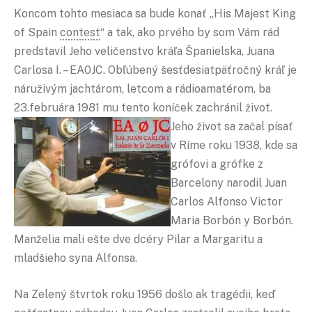
Koncom tohto mesiaca sa bude konať „His Majest King
of Spain
contest
“ a tak, ako prvého by som Vám rád
predstavil Jeho veličenstvo kráľa Španielska, Juana
Carlosa I. – EA0JC. Obľúbený šesťdesiatpäťročný kráľ je
náruživým jachtárom, letcom a rádioamatérom, ba
23.februára 1981 mu tento koníček zachránil život.
Jeho život sa začal písať
v Ríme roku 1938, kde sa
grófovi a grófke z
Barcelony narodil Juan
Carlos Alfonso Victor
Maria Borbón y Borbón.
Manželia mali ešte dve dcéry Pilar a Margaritu a
mladšieho syna Alfonsa.
Na Zelený štvrtok roku 1956 došlo ak tragédii, keď