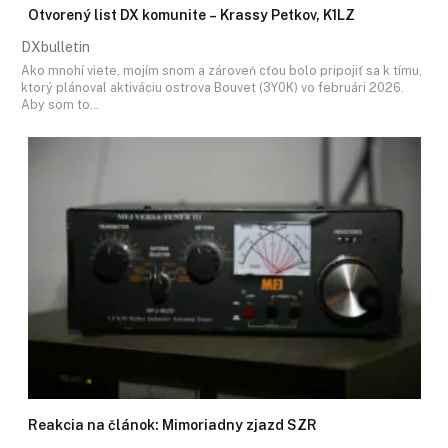
Otvorený list DX komunite – Krassy Petkov, K1LZ
DXbulletin
Ako mnohí viete, mojím snom a zároveň cťou bolo pripojiť sa k tímu,
ktorý plánoval aktiváciu ostrova Bouvet (3Y0K) vo februári 2026.
Aby som to…
Reakcia na článok: Mimoriadny zjazd SZR