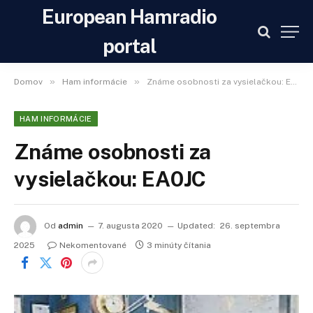
European Hamradio
portal
»
»
Domov
Ham informácie
Známe osobnosti za vysielačkou: EA0JC
HAM INFORMÁCIE
Známe osobnosti za
vysielačkou: EA0JC
Od
admin
7. augusta 2020
Updated:
26. septembra
2025
Nekomentované
3 minúty čítania