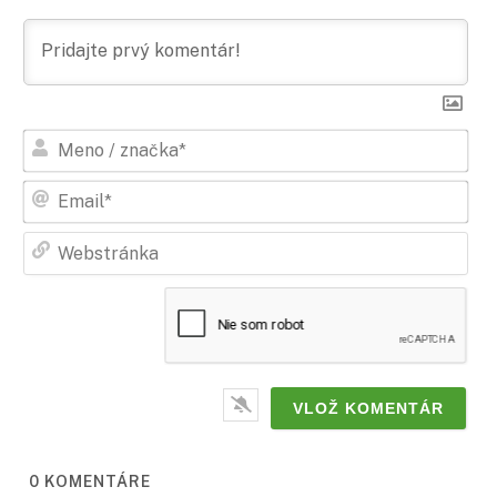
Men
/
zna
Ema
Web
0
KOMENTÁRE