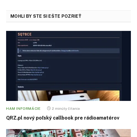
MOHLI BY STE SI EŠTE POZRIEŤ
HAM INFORMÁCIE
2 minúty čítania
QRZ.pl nový poľský callbook pre rádioamatérov