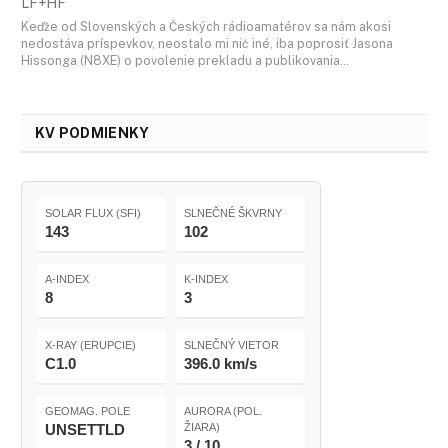
LF+HF
Keďže od Slovenských a Českých rádioamatérov sa nám akosi
nedostáva príspevkov, neostalo mi nič iné, iba poprosiť Jasona
Hissonga (N8XE) o povolenie prekladu a publikovania…
KV PODMIENKY
SOLAR FLUX (SFI)
SLNEČNÉ ŠKVRNY
143
102
A-INDEX
K-INDEX
8
3
X-RAY (ERUPCIE)
SLNEČNÝ VIETOR
C1.0
396.0 km/s
GEOMAG. POLE
AURORA (POL.
UNSETTLD
ŽIARA)
3 / 10