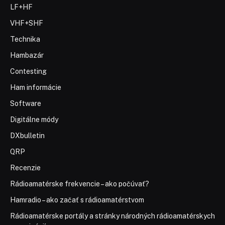
LF+HF
VHF+SHF
Technika
Hambazár
Contesting
Ham informácie
Software
Digitálne módy
DXbulletin
QRP
Recenzie
Rádioamatérske frekvencie – ako počúvať?
Hamradio – ako začať s rádioamatérstvom
Rádioamatérske portály a stránky národných rádioamatérskych