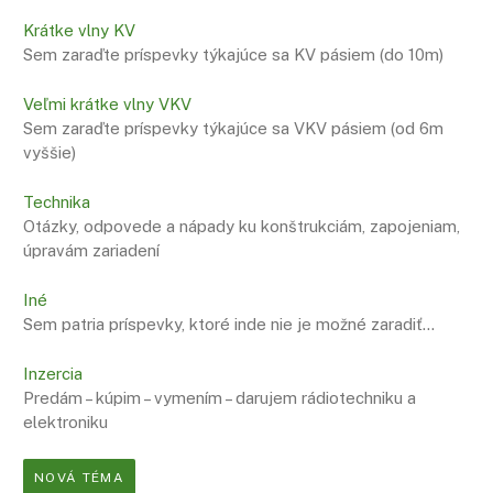
Krátke vlny KV
Sem zaraďte príspevky týkajúce sa KV pásiem (do 10m)
Veľmi krátke vlny VKV
Sem zaraďte príspevky týkajúce sa VKV pásiem (od 6m
vyššie)
Technika
Otázky, odpovede a nápady ku konštrukciám, zapojeniam,
úpravám zariadení
Iné
Sem patria príspevky, ktoré inde nie je možné zaradiť…
Inzercia
Predám – kúpim – vymením – darujem rádiotechniku a
elektroniku
NOVÁ TÉMA