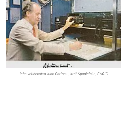
Jeho veličenstvo Juan Carlos I., kráľ Španielska, EA0JC