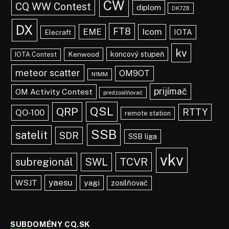
CW
CQ WW Contest
diplom
DK7ZB
DX
FT8
EME
Icom
IOTA
Elecraft
kv
koncový stupeň
Kenwood
IOTA Contest
meteor scatter
OM9OT
N1MM
prijímač
OM Activity Contest
predzosilňovač
QSL
QRP
RTTY
QO-100
remote station
SSB
satelit
SDR
SSB liga
vkv
TCVR
subregionál
SWL
yaesu
WSJT
yagi
zosilňovač
SUBDOMÉNY CQ.SK