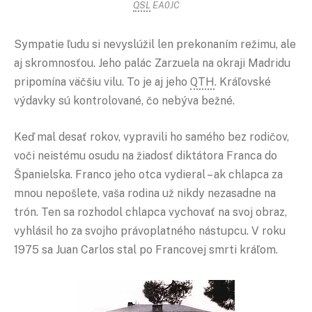
QSL
EA0JC
Sympatie ľudu si nevyslúžil len prekonaním režimu, ale
aj skromnosťou. Jeho palác Zarzuela na okraji Madridu
pripomína väčšiu vilu. To je aj jeho
QTH
. Kráľovské
výdavky sú kontrolované, čo nebýva bežné.
Keď mal desať rokov, vypravili ho samého bez rodičov,
voči neistému osudu na žiadosť diktátora Franca do
Španielska. Franco jeho otca vydieral – ak chlapca za
mnou nepošlete, vaša rodina už nikdy nezasadne na
trón. Ten sa rozhodol chlapca vychovať na svoj obraz,
vyhlásil ho za svojho právoplatného nástupcu. V roku
1975 sa Juan Carlos stal po Francovej smrti kráľom.