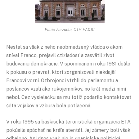
Palác Zarzuela, QTH EA0JC
Nestal sa však z neho neobmedzený vládca o akom
sníval Franco, prejavil ctižiadosť a zasvätil život
budovaniu demokracie. V spomínanom roku 1981 došlo
k pokusu o prevrat, ktorí zorganizovali niekdajší
Francovi verní. Ozbrojenci vtrhli do parlamentu a
poslancov vzali ako rukojemníkov, no kráľ medzi nimi
nebol. Cez vysielačku sa mu totiž podarilo kontaktovať
šéfa vojakov a vzbura bola potlačená.
V roku 1995 sa baskiscká teroristická organizácia ETA
pokúsila spáchať na kráľa atentát. Jej zámery boli však
odhalené. Ani dnes však nie je španielska politická