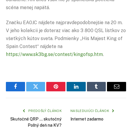
scéna menej napätá.
Značku EA0JC nájdete najpravdepodobnejšie na 20 m.
V jeho kolekcii je doteraz viac ako 3 800 QSL lístkov zo
všetkých kútov sveta. Podmienky „His Majest King of
Spain Contest“ nájdete na
https://www.sk3bg.se/contest/kingofsp.htm
.
Facebook
Twitter
Pinterest
LinkedIn
Tumblr
Email
PREDOŠLÝ ČLÁNOK
NASLEDUJÚCI ČLÁNOK
Skutočné QRP … skutočný
Internet zadarmo
Poľný deň na KV?