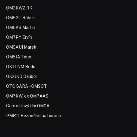
OM3KWZ RK
OM5GT Róbert
OM6AS Martin
OM7PY Ervín
OM9AUI Marek
OM5JA Tóno
OK1TNM Rudo
OK2JKD Dalibor
OTC SARA – OM9OT
OM7KW, ex OM7AAS
Contestový tím OM0A
PMR11 Bezpečne na horách