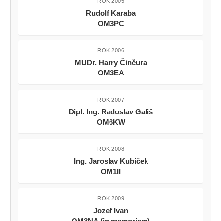
ROK 2005
Rudolf Karaba
OM3PC
ROK 2006
MUDr. Harry Činčura
OM3EA
ROK 2007
Dipl. Ing. Radoslav Gališ
OM6KW
ROK 2008
Ing. Jaroslav Kubíček
OM1II
ROK 2009
Jozef Ivan
OM3NA (in memoriam)