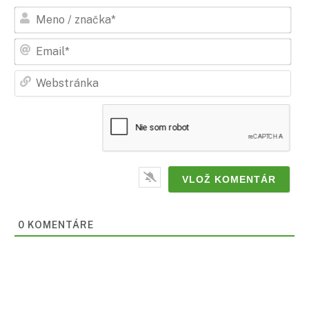
Men
/
zna
Ema
Web
0
KOMENTÁRE