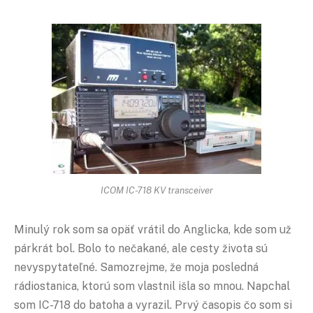
ICOM IC-718 KV transceiver
Minulý rok som sa opäť vrátil do Anglicka, kde som už
párkrát bol. Bolo to nečakané, ale cesty života sú
nevyspytateľné. Samozrejme, že moja posledná
rádiostanica, ktorú som vlastnil išla so mnou. Napchal
som IC-718 do batoha a vyrazil. Prvý časopis čo som si