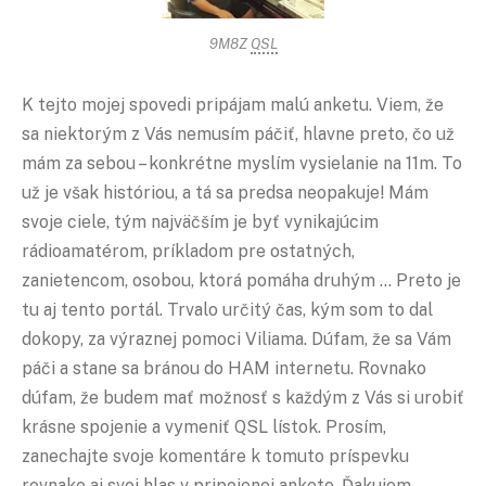
9M8Z
QSL
K tejto mojej spovedi pripájam malú anketu. Viem, že
sa niektorým z Vás nemusím páčiť, hlavne preto, čo už
mám za sebou – konkrétne myslím vysielanie na 11m. To
už je však históriou, a tá sa predsa neopakuje! Mám
svoje ciele, tým najväčším je byť vynikajúcim
rádioamatérom, príkladom pre ostatných,
zanietencom, osobou, ktorá pomáha druhým … Preto je
tu aj tento portál. Trvalo určitý čas, kým som to dal
dokopy, za výraznej pomoci Viliama. Dúfam, že sa Vám
páči a stane sa bránou do HAM internetu. Rovnako
dúfam, že budem mať možnosť s každým z Vás si urobiť
krásne spojenie a vymeniť QSL lístok. Prosím,
zanechajte svoje komentáre k tomuto príspevku
rovnako aj svoj hlas v pripojenej ankete. Ďakujem.