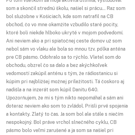
Po tom všetkom sa moja aktivita utlmila, vyštudoval
som a skončil strednú školu, našiel si prácu… Raz som
bol služobne v Košiciach, kde som natrafil na CB
obchod, čo vo mne okamžite vzbudilo staré pocity,
ktoré boli niekde hlboko ukryté v mojom podvedomí.
Ani neviem ako a pri spiatočnej ceste domov už som
nebol sám vo vlaku ale bola so mnou tzv. pólka anténa
pre CB pásmo. Odohralo sa to rýchlo. Vletel som do
obchodu, obzrel čo sa dalo a bez akýchkoľvek
vedomostí zakúpil anténu s tým, že rádiostanicu si
kúpim pri najbližšej možnej príležitosti. Tá čoskoro aj
nadišla a na inzerát som kúpil Danitu 640.
Upozorňujem, že mi s tým nikto nepomáhal a sám ani
doteraz neviem ako som to zvládol. Prišli prvé spojenia
a kontakty. Zlatý to čas. Ja som bol ale stále s niečím
nespokojný. Bol práve vrchol slnečného cyklu, CB
pásmo bolo veľmi zarušené a ja som sa našiel pri