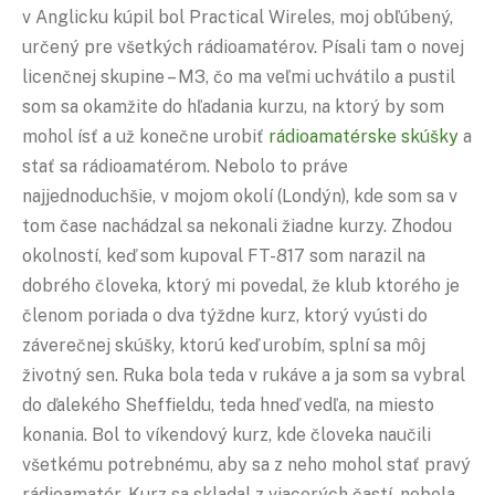
v Anglicku kúpil bol Practical Wireles, moj obľúbený,
určený pre všetkých rádioamatérov. Písali tam o novej
licenčnej skupine – M3, čo ma veľmi uchvátilo a pustil
som sa okamžite do hľadania kurzu, na ktorý by som
mohol ísť a už konečne urobiť
rádioamatérske skúšky
a
stať sa rádioamatérom. Nebolo to práve
najjednoduchšie, v mojom okolí (Londýn), kde som sa v
tom čase nachádzal sa nekonali žiadne kurzy. Zhodou
okolností, keď som kupoval FT-817 som narazil na
dobrého človeka, ktorý mi povedal, že klub ktorého je
členom poriada o dva týždne kurz, ktorý vyústi do
záverečnej skúšky, ktorú keď urobím, splní sa môj
životný sen. Ruka bola teda v rukáve a ja som sa vybral
do ďalekého Sheffieldu, teda hneď vedľa, na miesto
konania. Bol to víkendový kurz, kde človeka naučili
všetkému potrebnému, aby sa z neho mohol stať pravý
rádioamatér. Kurz sa skladal z viacerých častí, nebola