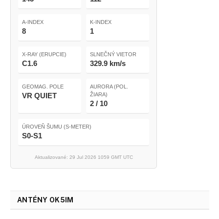
A-INDEX
K-INDEX
8
1
X-RAY (ERUPCIE)
SLNEČNÝ VIETOR
C1.6
329.9 km/s
GEOMAG. POLE
AURORA (POL.
VR QUIET
ŽIARA)
2 / 10
ÚROVEŇ ŠUMU (S-METER)
S0-S1
Aktualizované: 29 Jul 2026 1059 GMT UTC
ANTÉNY OK5IM