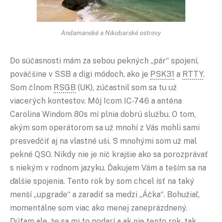
Andamanské a Nikobarské ostrovy
Do súčasnosti mám za sebou pekných „pár“ spojení,
poväčšine v SSB a digi módoch, ako je
PSK31
a
RTTY
.
Som člnom
RSGB
(UK), zúčastnil som sa tu už
viacerých kontestov. Môj Icom IC-746 a anténa
Carolina Windom 80s mi plnia dobrú službu. O tom,
akým som operátorom sa už mnohí z Vás mohli sami
presvedčiť aj na vlastné uši. S mnohými som už mal
pekné QSO. Nikdy nie je nič krajšie ako sa porozprávať
s niekým v rodnom jazyku. Ďakujem Vám a teším sa na
ďalšie spojenia. Tento rok by som chcel ísť na taký
menší „upgrade“ a zaradiť sa medzi „Áčka“. Bohužiaľ,
momentálne som viac ako menej zaneprázdnený.
Dúfam ale, že sa mi to podarí a ak nie tento rok, tak