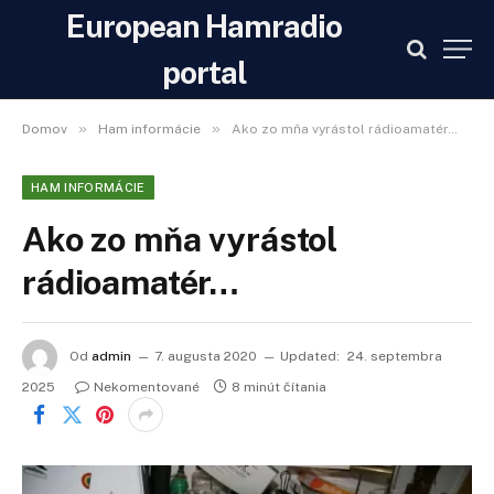
European Hamradio
portal
»
»
Domov
Ham informácie
Ako zo mňa vyrástol rádioamatér…
HAM INFORMÁCIE
Ako zo mňa vyrástol
rádioamatér…
Od
admin
7. augusta 2020
Updated:
24. septembra
2025
Nekomentované
8 minút čítania