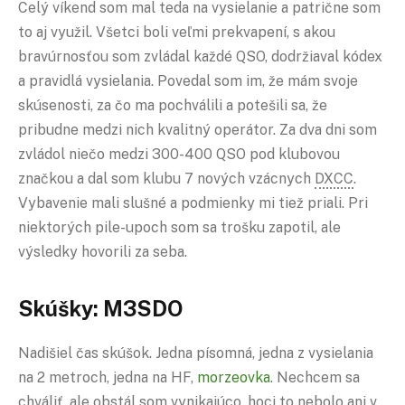
Celý víkend som mal teda na vysielanie a patrične som
to aj využil. Všetci boli veľmi prekvapení, s akou
bravúrnosťou som zvládal každé QSO, dodržiaval kódex
a pravidlá vysielania. Povedal som im, že mám svoje
skúsenosti, za čo ma pochválili a potešili sa, že
pribudne medzi nich kvalitný operátor. Za dva dni som
zvládol niečo medzi 300-400 QSO pod klubovou
značkou a dal som klubu 7 nových vzácnych
DXCC
.
Vybavenie mali slušné a podmienky mi tiež priali. Pri
niektorých pile-upoch som sa trošku zapotil, ale
výsledky hovorili za seba.
Skúšky: M3SDO
Nadišiel čas skúšok. Jedna písomná, jedna z vysielania
na 2 metroch, jedna na HF,
morzeovka
. Nechcem sa
chváliť, ale obstál som vynikajúco, hoci to nebolo ani v