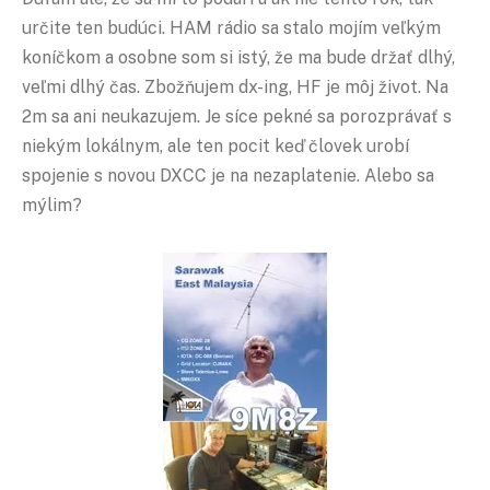
určite ten budúci. HAM rádio sa stalo mojím veľkým
koníčkom a osobne som si istý, že ma bude držať dlhý,
veľmi dlhý čas. Zbožňujem dx-ing, HF je môj život. Na
2m sa ani neukazujem. Je síce pekné sa porozprávať s
niekým lokálnym, ale ten pocit keď človek urobí
spojenie s novou DXCC je na nezaplatenie. Alebo sa
mýlim?