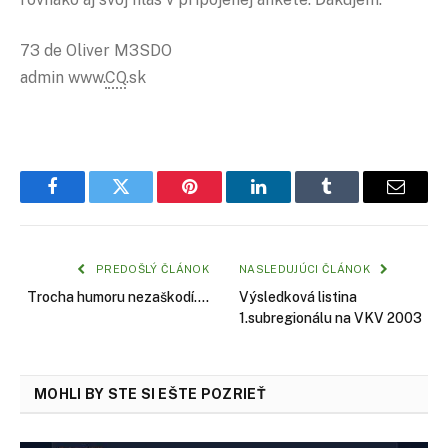
73 de Oliver M3SDO
admin www.
CQ
.sk
Facebook
Twitter
Pinterest
LinkedIn
Tumblr
Email
PREDOŠLÝ ČLÁNOK
NASLEDUJÚCI ČLÁNOK
Trocha humoru nezaškodí….
Výsledková listina
1.subregionálu na VKV 2003
MOHLI BY STE SI EŠTE POZRIEŤ