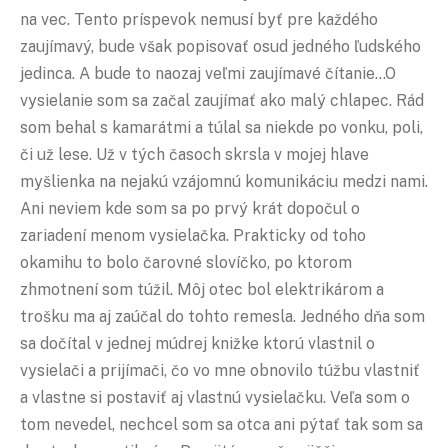
na vec. Tento príspevok nemusí byť pre každého
zaujímavý, bude však popisovať osud jedného ľudského
jedinca. A bude to naozaj veľmi zaujímavé čítanie…O
vysielanie som sa začal zaujímať ako malý chlapec. Rád
som behal s kamarátmi a túlal sa niekde po vonku, poli,
či už lese. Už v tých časoch skrsla v mojej hlave
myšlienka na nejakú vzájomnú komunikáciu medzi nami.
Ani neviem kde som sa po prvý krát dopočul o
zariadení menom vysielačka. Prakticky od toho
okamihu to bolo čarovné slovíčko, po ktorom
zhmotnení som túžil. Môj otec bol elektrikárom a
trošku ma aj zaúčal do tohto remesla. Jedného dňa som
sa dočítal v jednej múdrej knižke ktorú vlastnil o
vysielači a prijímači, čo vo mne obnovilo túžbu vlastniť
a vlastne si postaviť aj vlastnú vysielačku. Veľa som o
tom nevedel, nechcel som sa otca ani pýtať tak som sa