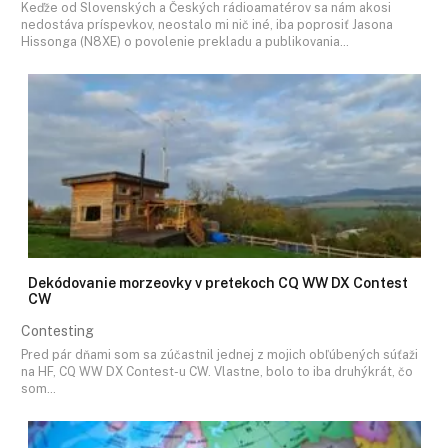
Keďže od Slovenských a Českých rádioamatérov sa nám akosi
nedostáva príspevkov, neostalo mi nič iné, iba poprosiť Jasona
Hissonga (N8XE) o povolenie prekladu a publikovania…
Dekódovanie morzeovky v pretekoch CQ WW DX Contest
CW
Contesting
Pred pár dňami som sa zúčastnil jednej z mojich obľúbených súťaži
na HF, CQ WW DX Contest-u CW. Vlastne, bolo to iba druhýkrát, čo
som…