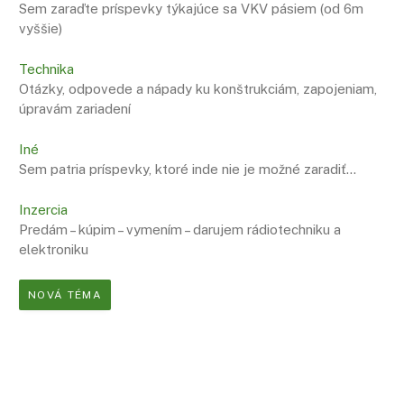
Sem zaraďte príspevky týkajúce sa VKV pásiem (od 6m
vyššie)
Technika
Otázky, odpovede a nápady ku konštrukciám, zapojeniam,
úpravám zariadení
Iné
Sem patria príspevky, ktoré inde nie je možné zaradiť…
Inzercia
Predám – kúpim – vymením – darujem rádiotechniku a
elektroniku
NOVÁ TÉMA