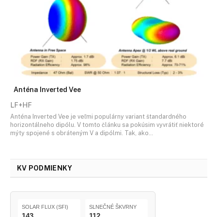
Anténa Inverted Vee
LF+HF
Anténa Inverted Vee je veľmi populárny variant štandardného
horizontálneho dipólu. V tomto článku sa pokúsim vyvrátiť niektoré
mýty spojené s obráteným V a dipólmi. Tak, ako…
KV PODMIENKY
SOLAR FLUX (SFI)
SLNEČNÉ ŠKVRNY
143
112