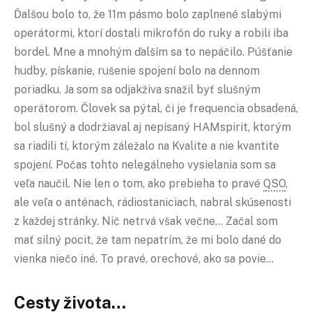
Ďalšou bolo to, že 11m pásmo bolo zaplnené slabými
operátormi, ktorí dostali mikrofón do ruky a robili iba
bordel. Mne a mnohým ďalším sa to nepáčilo. Púšťanie
hudby, pískanie, rušenie spojení bolo na dennom
poriadku. Ja som sa odjakživa snažil byť slušným
operátorom. Človek sa pýtal, či je frequencia obsadená,
bol slušný a dodržiaval aj nepísaný HAMspirit, ktorým
sa riadili tí, ktorým záležalo na Kvalite a nie kvantite
spojení. Počas tohto nelegálneho vysielania som sa
veľa naučil. Nie len o tom, ako prebieha to pravé
QSO
,
ale veľa o anténach, rádiostaniciach, nabral skúsenosti
z každej stránky. Nič netrvá však večne… Začal som
mať silný pocit, že tam nepatrím, že mi bolo dané do
vienka niečo iné. To pravé, orechové, ako sa povie…
Cesty života…