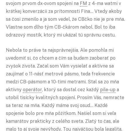
svojom prvom dx-ovom spojení na
FM
z 4-ma watmi v
krátkej konverzácii za prítomnosti Fína… Vtedy akoby
sa čosi zmenilo a ja som vedel, že CBčko nie je pre mňa.
Vlastne som dlho tým CB-čkárom nebol. Bol to iba
odrazový mostík, ktorý mi ukázal tú správnu cestu.
Nebola to práve ta najsprávnejšia. Ale pomohla mi
uvedomiť si, čo chcem a čím sa budem zaoberať po
zvyšok života. Začal som Vám vysielať a aktívne sa
zaujímať o 11-násť metrové pásmo, teda frekvencie
medzi CB-pásmom a 10-timi metrami. Stal sa zo mňa
aktívny
operátor
, ktorý sa dostal cez každý
pile-up
a
utobil tisícky kvalitných spojení. Prosím Vás, nemračte
sa teraz na mňa. Každý máme svoj osud… Každé
spojenie bolo pre mňa pôžitkom. Našiel som si veľa
kamarátov prakticky z celého sveta. Zlatý to čas, ale
malo to aj svoje nevýhody. Tou najväčšou bola legalita.