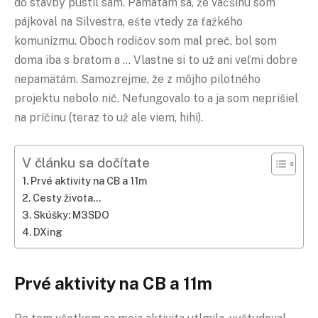
do stavby pustil sám. Pamätám sa, že väčšinu som
pájkoval na Silvestra, ešte vtedy za ťažkého
komunizmu. Oboch rodičov som mal preč, bol som
doma iba s bratom a … Vlastne si to už ani veľmi dobre
nepamätám. Samozrejme, že z môjho pilotného
projektu nebolo nič. Nefungovalo to a ja som neprišiel
na príčinu (teraz to už ale viem, hihi).
V článku sa dočítate
Prvé aktivity na CB a 11m
Cesty života…
Skúšky: M3SDO
DXing
Prvé aktivity na CB a 11m