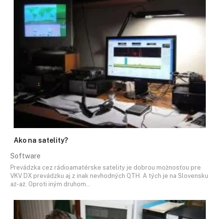
Ako na satelity?
Software
Prevádzka cez rádioamatérske satelity je dobrou možnosťou pre
VKV DX prevádzku aj z inak nevhodných QTH. A tých je na Slovensku
až-až. Oproti iným druhom…