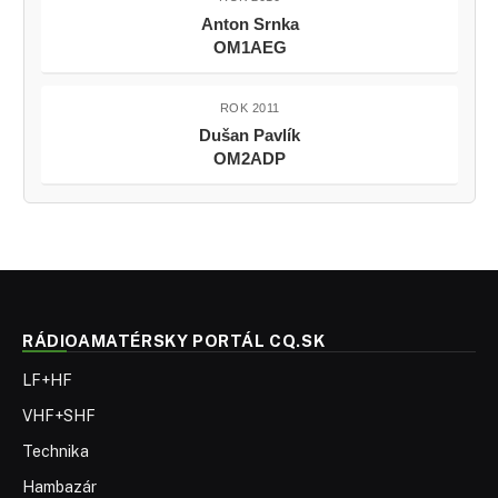
Anton Srnka
OM1AEG
ROK 2011
Dušan Pavlík
OM2ADP
RÁDIOAMATÉRSKY PORTÁL CQ.SK
LF+HF
VHF+SHF
Technika
Hambazár