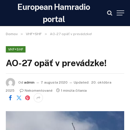
European Hamradio
portal
»
»
Domov
VHF+SHF
AO-27 opäť v prevádzke!
VHF+SHF
AO-27 opäť v prevádzke!
Od
admin
7. augusta 2020
Updated:
20. októbra
2025
Nekomentované
1 minúta čítania