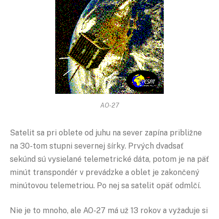
AO-27
Satelit sa pri oblete od juhu na sever zapína približne
na 30-tom stupni severnej šírky. Prvých dvadsať
sekúnd sú vysielané telemetrické dáta, potom je na päť
minút transpondér v prevádzke a oblet je zakončený
minútovou telemetriou. Po nej sa satelit opäť odmlčí.
Nie je to mnoho, ale AO-27 má už 13 rokov a vyžaduje si