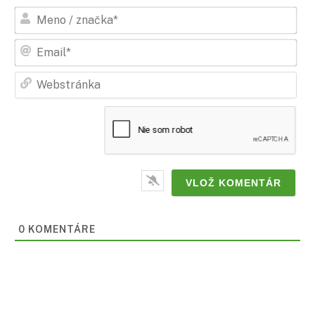
Men
/
zna
Ema
Web
0
KOMENTÁRE