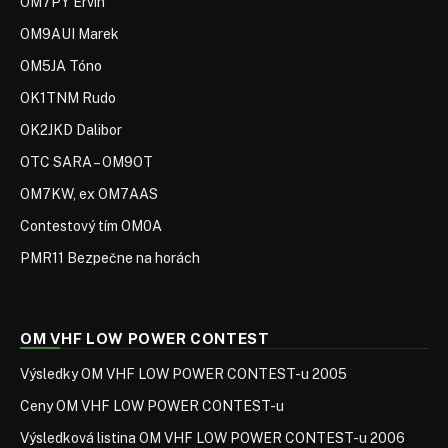
OM7PY Ervín
OM9AUI Marek
OM5JA Tóno
OK1TNM Rudo
OK2JKD Dalibor
OTC SARA – OM9OT
OM7KW, ex OM7AAS
Contestový tím OM0A
PMR11 Bezpečne na horách
OM VHF LOW POWER CONTEST
Výsledky OM VHF LOW POWER CONTEST-u 2005
Ceny OM VHF LOW POWER CONTEST-u
Výsledková listina OM VHF LOW POWER CONTEST-u 2006