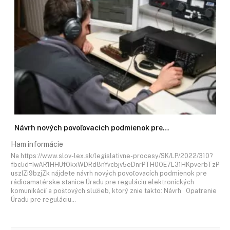
Návrh nových povoľovacích podmienok pre…
Ham informácie
Na https://www.slov-lex.sk/legislativne-procesy/SK/LP/2022/310?
fbclid=IwAR1HHUfOkxWDRd8nYvcbjv5eDnrPTH0OE7L31HKpverbTzP
uszIZi9bzjZk nájdete návrh nových povoľovacích podmienok pre
rádioamatérske stanice Úradu pre reguláciu elektronických
komunikácií a poštových služieb, ktorý znie takto: Návrh Opatrenie
Úradu pre reguláciu…