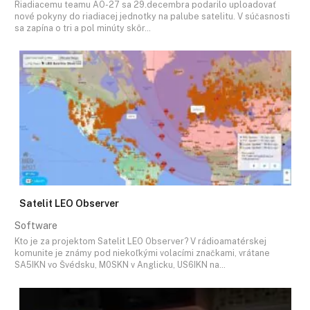
Riadiacemu teamu AO-27 sa 29.decembra podarilo uploadovať
nové pokyny do riadiacej jednotky na palube satelitu. V súčasnosti
sa zapína o tri a pol minúty skôr…
Satelit LEO Observer
Software
Kto je za projektom Satelit LEO Observer? V rádioamatérskej
komunite je známy pod niekoľkými volacími značkami, vrátane
SA5IKN vo Švédsku, M0SKN v Anglicku, US6IKN na…