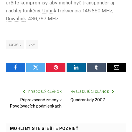
určité kompromisy, aby mohol byť transpondér aj
naďalej funkčný.
Uplink
frekvencia: 145,850 MHz,
Downlink
: 436,797 MHz.
satelit
vkv
Facebook
Twitter
Pinterest
LinkedIn
Tumblr
Email
PREDOŠLÝ ČLÁNOK
NASLEDUJÚCI ČLÁNOK
Pripravované zmeny v
Quadrantídy 2007
Povoľovacích podmienkach
MOHLI BY STE SI EŠTE POZRIEŤ