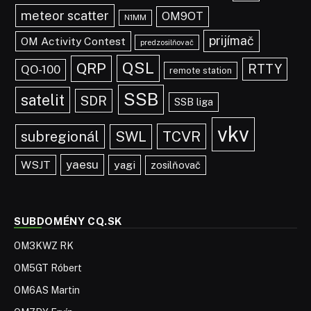
meteor scatter
OM9OT
N1MM
prijímač
OM Activity Contest
predzosilňovač
QSL
QRP
RTTY
QO-100
remote station
SSB
satelit
SDR
SSB liga
vkv
TCVR
subregionál
SWL
yaesu
WSJT
yagi
zosilňovač
SUBDOMÉNY CQ.SK
OM3KWZ RK
OM5GT Róbert
OM6AS Martin