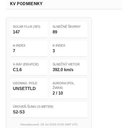
KV PODMIENKY
SOLAR FLUX (SFI)
SLNEČNÉ ŠKVRNY
147
89
A-INDEX
K-INDEX
7
3
X-RAY (ERUPCIE)
SLNEČNÝ VIETOR
C1.6
392.0 km/s
GEOMAG. POLE
AURORA (POL.
UNSETTLD
ŽIARA)
2 / 10
ÚROVEŇ ŠUMU (S-METER)
S2-S3
Aktualizované: 28 Jul 2026 0159 GMT UTC