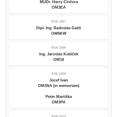
MUDr. Harry Činčura
OM3EA
ROK 2007
Dipl. Ing. Radoslav Gališ
OM6KW
ROK 2008
Ing. Jaroslav Kubíček
OM1II
ROK 2009
Jozef Ivan
OM3NA (in memoriam)
Peter Martiška
OM3PA
ROK 2010