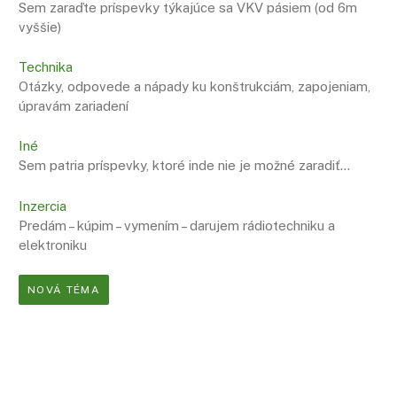
Sem zaraďte príspevky týkajúce sa VKV pásiem (od 6m
vyššie)
Technika
Otázky, odpovede a nápady ku konštrukciám, zapojeniam,
úpravám zariadení
Iné
Sem patria príspevky, ktoré inde nie je možné zaradiť…
Inzercia
Predám – kúpim – vymením – darujem rádiotechniku a
elektroniku
NOVÁ TÉMA