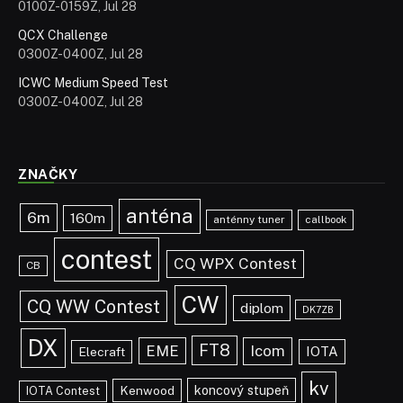
0100Z-0159Z, Jul 28
QCX Challenge
0300Z-0400Z, Jul 28
ICWC Medium Speed Test
0300Z-0400Z, Jul 28
ZNAČKY
anténa
6m
160m
anténny tuner
callbook
contest
CQ WPX Contest
CB
CW
CQ WW Contest
diplom
DK7ZB
DX
FT8
EME
Icom
IOTA
Elecraft
kv
koncový stupeň
Kenwood
IOTA Contest