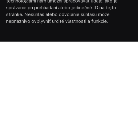
technológiami nám umožní spracovávať údaje, ako je
správanie pri prehliadaní alebo jedinečné ID na tejto
stránke. Nesúhlas alebo odvolanie súhlasu môže
nepriaznivo ovplyvniť určité vlastnosti a funkcie.