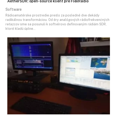
AetherSDR: open-source klient pre FlexRadio
Software
Rádioamatérske prostredie prešlo za posledné dve dekády
radikálnou transformáciou. Od éry analógových rádiofrekvenčných
reťazcov sme sa posunuli k softvérovo definovaným rádiám SDR,
ktoré kladú úplne…