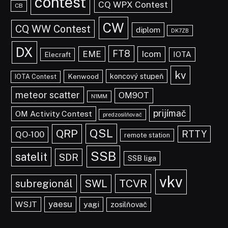
contest
CQ WPX Contest
CB
CW
CQ WW Contest
diplom
DK7ZB
DX
FT8
EME
Icom
IOTA
Elecraft
kv
koncový stupeň
Kenwood
IOTA Contest
meteor scatter
OM9OT
N1MM
prijímač
OM Activity Contest
predzosilňovač
QSL
QRP
RTTY
QO-100
remote station
SSB
satelit
SDR
SSB liga
vkv
TCVR
subregionál
SWL
yaesu
WSJT
yagi
zosilňovač