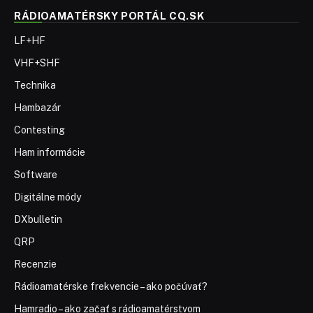
RÁDIOAMATÉRSKY PORTÁL CQ.SK
LF+HF
VHF+SHF
Technika
Hambazár
Contesting
Ham informácie
Software
Digitálne módy
DXbulletin
QRP
Recenzie
Rádioamatérske frekvencie – ako počúvať?
Hamradio – ako začať s rádioamatérstvom