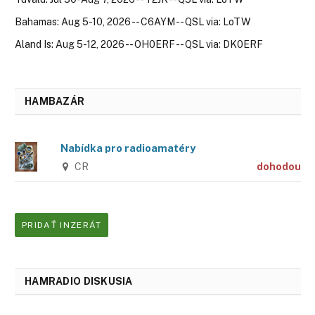
Bahamas: Aug 5-10, 2026 -- C6AYM -- QSL via: LoTW
Aland Is: Aug 5-12, 2026 -- OH0ERF -- QSL via: DK0ERF
HAMBAZÁR
Nabídka pro radioamatéry
CR
dohodou
PRIDAŤ INZERÁT
HAMRADIO DISKUSIA