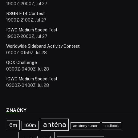
1900Z-2000Z, Jul 27
RSGB FT4 Contest
1900Z-2100Z, Jul 27
ICWC Medium Speed Test
1900Z-2000Z, Jul 27
Worldwide Sideband Activity Contest
0100Z-0159Z, Jul 28
QCX Challenge
0300Z-0400Z, Jul 28
ICWC Medium Speed Test
0300Z-0400Z, Jul 28
ZNAČKY
anténa
6m
160m
anténny tuner
callbook