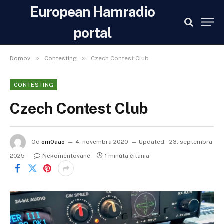
European Hamradio
portal
»
»
Domov
Contesting
Czech Contest Club
CONTESTING
Czech Contest Club
Od
om0aao
4. novembra 2020
Updated:
23. septembra
2025
Nekomentované
1 minúta čítania