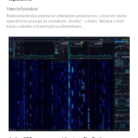
Ham informácie
Rádioamatérske pásma sú zdieľaným priestorom, v ktorom tisíce
operátorov pracujú na rovnakom „ihrisku" – v éteri. Väčšina z nich
koná v súlade s licenčnými podmienkami,…