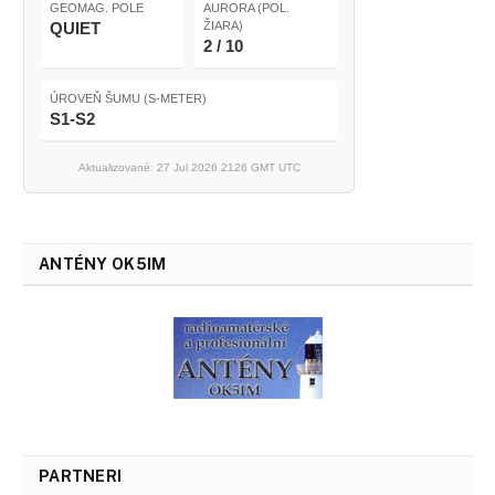
GEOMAG. POLE
AURORA (POL.
QUIET
ŽIARA)
2 / 10
ÚROVEŇ ŠUMU (S-METER)
S1-S2
Aktualizované: 27 Jul 2026 2126 GMT UTC
ANTÉNY OK5IM
PARTNERI