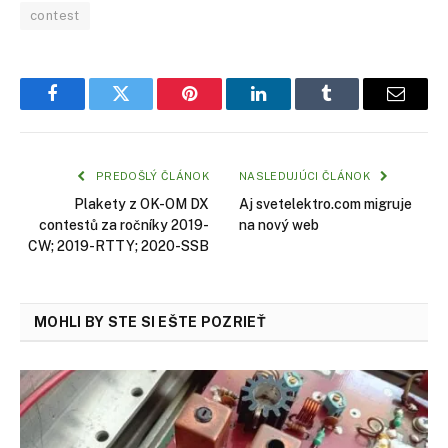
contest
Facebook
Twitter
Pinterest
LinkedIn
Tumblr
Email
PREDOŠLÝ ČLÁNOK
NASLEDUJÚCI ČLÁNOK
Plakety z OK-OM DX
Aj svetelektro.com migruje
contestů za ročníky 2019-
na nový web
CW; 2019-RTTY; 2020-SSB
MOHLI BY STE SI EŠTE POZRIEŤ