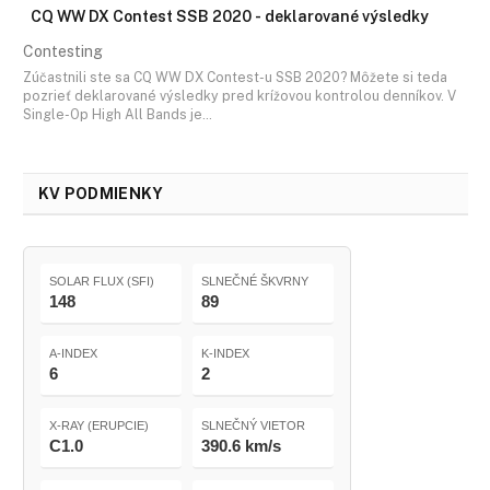
CQ WW DX Contest SSB 2020 - deklarované výsledky
Contesting
Zúčastnili ste sa CQ WW DX Contest-u SSB 2020? Môžete si teda
pozrieť deklarované výsledky pred krížovou kontrolou denníkov. V
Single-Op High All Bands je…
KV PODMIENKY
SOLAR FLUX (SFI)
SLNEČNÉ ŠKVRNY
148
89
A-INDEX
K-INDEX
6
2
X-RAY (ERUPCIE)
SLNEČNÝ VIETOR
C1.0
390.6 km/s