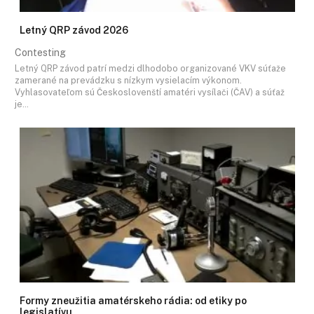
Letný QRP závod 2026
Contesting
Letný QRP závod patrí medzi dlhodobo organizované VKV súťaže
zamerané na prevádzku s nízkym vysielacím výkonom.
Vyhlasovateľom sú Českoslovenští amatéri vysílači (ČAV) a súťaž
je…
Formy zneužitia amatérskeho rádia: od etiky po
legislatívu