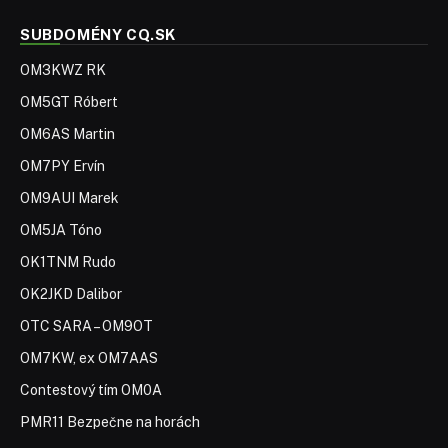
SUBDOMÉNY CQ.SK
OM3KWZ RK
OM5GT Róbert
OM6AS Martin
OM7PY Ervín
OM9AUI Marek
OM5JA Tóno
OK1TNM Rudo
OK2JKD Dalibor
OTC SARA – OM9OT
OM7KW, ex OM7AAS
Contestový tím OM0A
PMR11 Bezpečne na horách