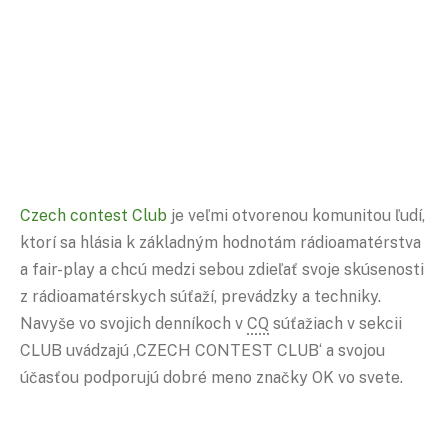
Czech
contest
Club
je veľmi otvorenou komunitou ľudí,
ktorí sa hlásia k základným hodnotám rádioamatérstva
a fair-play a chcú medzi sebou zdieľať svoje skúsenosti
z rádioamatérskych súťaží, prevádzky a techniky.
Navyše vo svojich denníkoch v
CQ
súťažiach v sekcii
CLUB uvádzajú ‚CZECH CONTEST CLUB‘ a svojou
účasťou podporujú dobré meno značky OK vo svete.