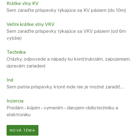
Krátke vlny KV
Sem zaraďte príspevky týkajúce sa KV pásiem (do 10m)
Veľmi krátke vlny VKV
Sem zaraďte príspevky týkajúce sa VKV pásiem (od 6m
vyššie)
Technika
Otázky, odpovede a nápady ku konštrukciám, zapojeniam,
úpravám zariadení
Iné
Sem patria príspevky, ktoré inde nie je možné zaradiť…
Inzercia
Predám – kúpim – vymením – darujem rádiotechniku a
elektroniku
NOVÁ TÉMA