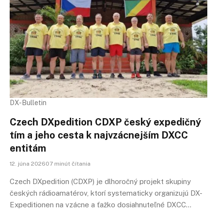
DX-Bulletin
Czech DXpedition CDXP český expedičný
tím a jeho cesta k najvzácnejším DXCC
entitám
12. júna 202607 minút čítania
Czech DXpedition (CDXP) je dlhoročný projekt skupiny
českých rádioamatérov, ktorí systematicky organizujú DX-
Expeditionen na vzácne a ťažko dosiahnuteľné DXCC…