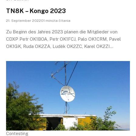
TN8K – Kongo 2023
21. September 202201 minúta čítania
Zu Beginn des Jahres 2023 planen die Mitglieder von
CDXP Petr OK1BOA, Petr OK1FCJ, Palo OK1CRM, Pavel
OK1GK, Ruda OK2ZA, Luděk OK2ZC, Karel OK2ZI…
Contesting