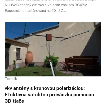
Nui (Veľkonočný ostrov) s volacím znakom 3G0YM.
Expedícia je naplánovaná na 20.–27.…
Technik
vkv antény s kruhovou polarizáciou:
Efektívna satelitná prevádzka pomocou
3D tlače