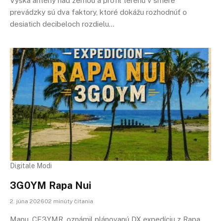
Výška antény nad zemou a profil terénu v smere
prevádzky sú dva faktory, ktoré dokážu rozhodnúť o
desiatich decibeloch rozdielu…
Digitale Modi
3G0YM Rapa Nui
2. júna 202602 minúty čítania
Manu, CE3YMR, oznámil plánovanú DX expedíciu z Rapa