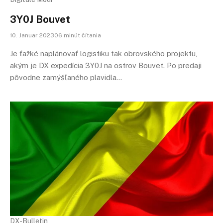
3Y0J Bouvet
10. Januar 202306 minút čítania
Je ťažké naplánovať logistiku tak obrovského projektu,
akým je DX expedícia 3Y0J na ostrov Bouvet. Po predaji
pôvodne zamýšľaného plavidla…
DX-Bulletin