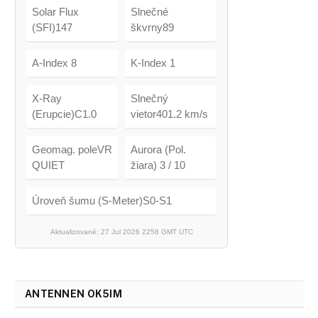
Solar Flux
Slnečné
(SFI)147
škvrny89
A-Index 8
K-Index 1
X-Ray
Slnečný
(Erupcie)C1.0
vietor401.2 km/s
Geomag. poleVR
Aurora (Pol.
QUIET
žiara) 3 / 10
Úroveň šumu (S-Meter)S0-S1
Aktualizované: 27 Jul 2026 2258 GMT UTC
ANTENNEN OK5IM