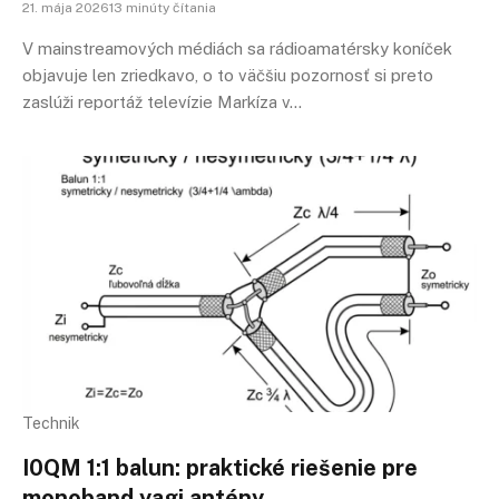
21. mája 202613 minúty čítania
V mainstreamových médiách sa rádioamatérsky koníček
objavuje len zriedkavo, o to väčšiu pozornosť si preto
zaslúži reportáž televízie Markíza v…
Technik
I0QM 1:1 balun: praktické riešenie pre
monoband yagi antény