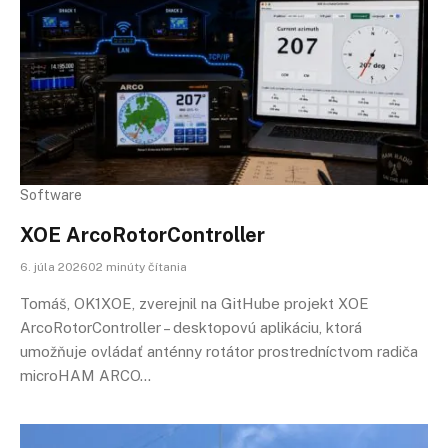
Software
XOE ArcoRotorController
6. júla 202602 minúty čítania
Tomáš, OK1XOE, zverejnil na GitHube projekt XOE
ArcoRotorController – desktopovú aplikáciu, ktorá
umožňuje ovládať anténny rotátor prostredníctvom radiča
microHAM ARCO…