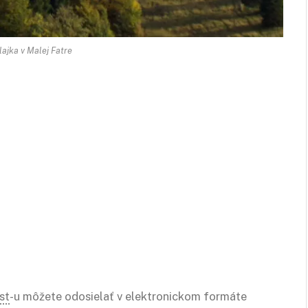
lajka v Malej Fatre
st
-u môžete odosielať v elektronickom formáte