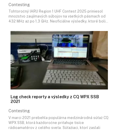
Contesting
Tohtoročný IARU Region 1 UHF Contest 2025 priniesol
množstvo zaujímavých súbojov na všetkých pásmach od
432 MHz až po 1,3 GHz. Neoficiálne výsledky, ktoré boli…
Log check reporty a výsledky z CQ WPX SSB
2021
Contesting
V marci 2021 prebehla populárna medzinárodná súťaž CQ
WPX SSB, ktorá každoročne priťahuje tisíce
rádioamatérov z celého sveta. Súťažiaci, ktorí zaslali