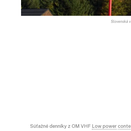
Slovenská v
Súťažné denníky z OM VHF
Low power
conte