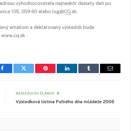
 adresu vyhodnocovateľa najneskôr desiaty deň po
mnica 105, 059 60 alebo log@
CQ
.sk.
dený emailom a deklarovaný výsledok bude
 www.cq.sk .
Facebook
Twitter
Pinterest
LinkedIn
Tumblr
Email
NASLEDUJÚCI ČLÁNOK
Výsledková listina Poľného dňa mládeže 2006