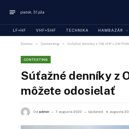
piatok, 31 júla
LF+HF
VHF+SHF
TECHNIKA
HAMBAZÁR
»
»
Domov
Contesting
Súťažné denníky z OM VHF LOW POW
CONTESTING
Súťažné denníky 
môžete odosielať
Od
admin
7. augusta 2020
Updated:
4. augusta 2