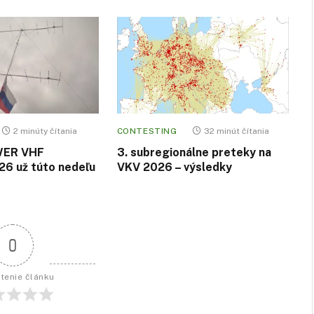
2 minúty čítania
CONTESTING
32 minút čítania
WER VHF
3. subregionálne preteky na
6 už túto nedeľu
VKV 2026 – výsledky
0
tenie článku