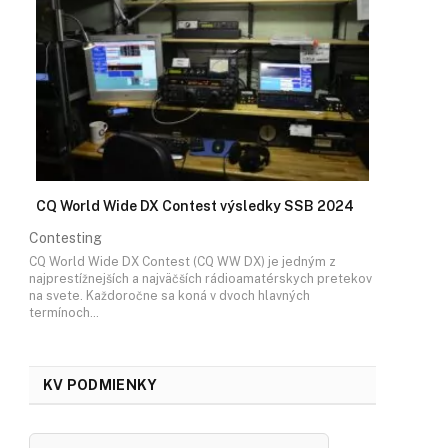
CQ World Wide DX Contest výsledky SSB 2024
Contesting
CQ World Wide DX Contest (CQ WW DX) je jedným z
najprestížnejších a najväčších rádioamatérskych pretekov
na svete. Každoročne sa koná v dvoch hlavných
termínoch…
KV PODMIENKY