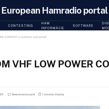
European Hamradio portal
HAM
DIG
CONTESTING
SOFTWARE
INFORMÁCIE
MÓ
ER CONTEST-u môžete odosielať
z OM VHF LOW POWER C
025
Nekomentované
1 minúta čítania