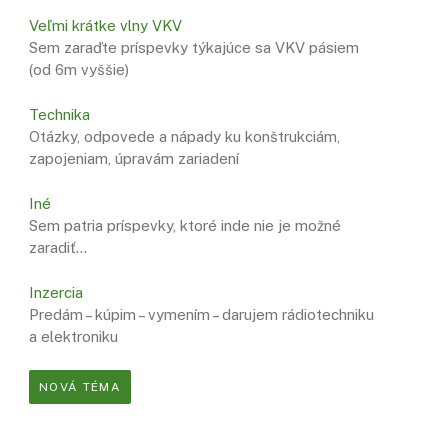
Veľmi krátke vlny VKV
Sem zaraďte príspevky týkajúce sa VKV pásiem
(od 6m vyššie)
Technika
Otázky, odpovede a nápady ku konštrukciám,
zapojeniam, úpravám zariadení
Iné
Sem patria príspevky, ktoré inde nie je možné
zaradiť…
Inzercia
Predám – kúpim – vymením – darujem rádiotechniku
a elektroniku
NOVÁ TÉMA