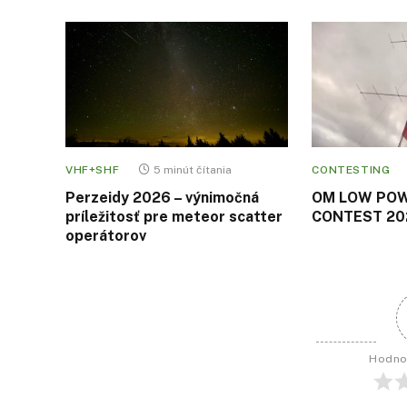
VHF+SHF
5 minút čítania
CONTESTING
Perzeidy 2026 – výnimočná
OM LOW PO
príležitosť pre meteor scatter
CONTEST 202
operátorov
Hodno