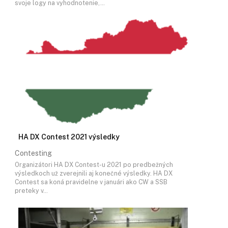
svoje logy na vyhodnotenie,…
HA DX Contest 2021 výsledky
Contesting
Organizátori HA DX Contest-u 2021 po predbežných
výsledkoch už zverejnili aj konečné výsledky. HA DX
Contest sa koná pravidelne v januári ako CW a SSB
preteky v…