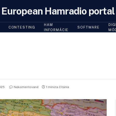
European Hamradio portal
HAM
DIG
CONTESTING
SOFTWARE
INFORMÁCIE
MÓ
025
Nekomentované
1 minúta čítania