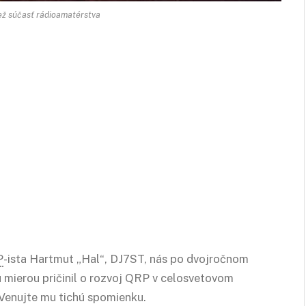
iež súčasť rádioamatérstva
P
-ista Hartmut „Hal“, DJ7ST, nás po dvojročnom
u mierou pričinil o rozvoj QRP v celosvetovom
Venujte mu tichú spomienku.