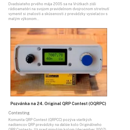
Dvadsiateho prvého mája 2005 sa na Vrútkach zišli
rádioamatéri na svojom pravidelnom dvojročnom stretnutí
vymeniť si znalosti a skúsenosti z prevádzky vysielačov s
malým výkonom…
Pozvánka na 24. Original QRP Contest (OQRPC)
Contesting
Komunita QRP Contest (QRPCC) pozýva všetkých
nadšencov QRP prevádzky na ďalšie kolo Originálneho
QRP Contestu. Už pred minulým kolom (december 2007)