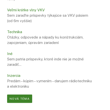
Veľmi krátke vlny VKV
Sem zaraďte príspevky týkajúce sa VKV pásiem
(od 6m vyššie)
Technika
Otázky, odpovede a nápady ku konštrukciám,
zapojeniam, úpravám zariadení
Iné
Sem patria príspevky, ktoré inde nie je možné
zaradiť…
Inzercia
Predám – kúpim – vymením – darujem rádiotechniku
a elektroniku
NOVÁ TÉMA