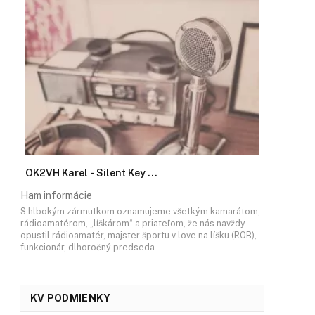
OK2VH Karel - Silent Key ...
Ham informácie
S hlbokým zármutkom oznamujeme všetkým kamarátom,
rádioamatérom, „líškárom“ a priateľom, že nás navždy
opustil rádioamatér, majster športu v love na líšku (ROB),
funkcionár, dlhoročný predseda…
KV PODMIENKY