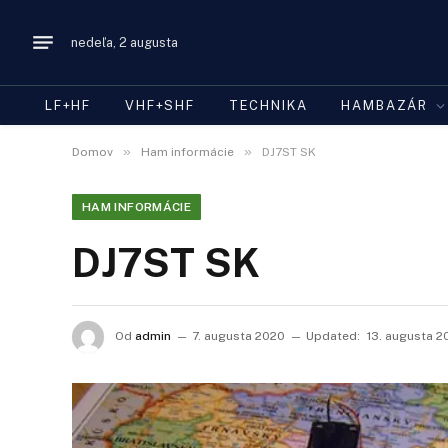
nedeľa, 2 augusta
LF+HF
VHF+SHF
TECHNIKA
HAMBAZÁR
»
»
Domov
Ham informácie
DJ7ST SK
HAM INFORMÁCIE
DJ7ST SK
Od
admin
7. augusta 2020
Updated:
13. augusta 2