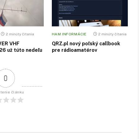
2 minúty čítania
HAM INFORMÁCIE
2 minúty čítania
WER VHF
QRZ.pl nový poľský callbook
6 už túto nedeľu
pre rádioamatérov
0
tenie článku