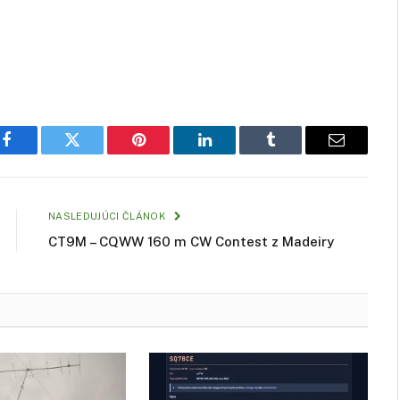
Facebook
Twitter
Pinterest
LinkedIn
Tumblr
Email
NASLEDUJÚCI ČLÁNOK
CT9M – CQWW 160 m CW Contest z Madeiry