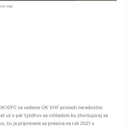
oop yagi
K1DFC za vedenie OK VHF priniesli neradostnú
ať už o pár týždňov sa vzhľadom ku zhoršujúcej sa
ko, čo je pripravené sa presúva na rok 2021 s