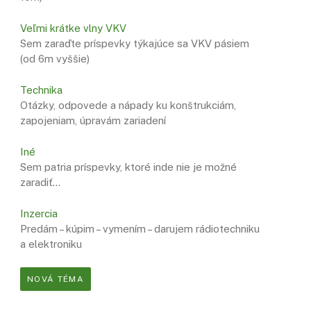
Veľmi krátke vlny VKV
Sem zaraďte príspevky týkajúce sa VKV pásiem
(od 6m vyššie)
Technika
Otázky, odpovede a nápady ku konštrukciám,
zapojeniam, úpravám zariadení
Iné
Sem patria príspevky, ktoré inde nie je možné
zaradiť…
Inzercia
Predám – kúpim – vymením – darujem rádiotechniku
a elektroniku
NOVÁ TÉMA