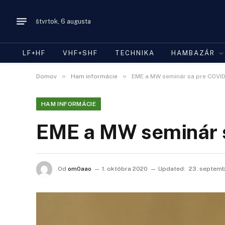
štvrtok, 6 augusta
LF+HF
VHF+SHF
TECHNIKA
HAMBAZÁR
»
»
Domov
Ham informácie
EME a MW seminár sa pre COVID-
HAM INFORMÁCIE
EME a MW seminár s
Od
om0aao
1. októbra 2020
Updated:
23. septem