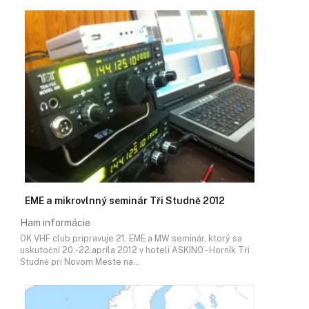
EME a mikrovlnný seminár Tři Studně 2012
Ham informácie
OK VHF club pripravuje 21. EME a MW seminár, ktorý sa
uskutoční 20.-22.apríla 2012 v hoteli ASKINO - Horník Tři
Studně pri Novom Meste na…