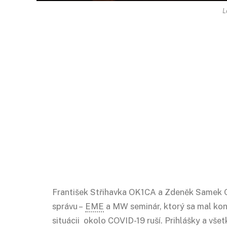
L
František Střihavka OK1CA a Zdeněk Samek O
správu –
EME
a MW seminár, ktorý sa mal kon
situácii okolo COVID-19 ruší. Prihlášky a všet