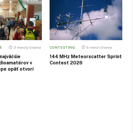
E
3 minúty čítania
CONTESTING
6 minút čítania
najväčšie
144 MHz Meteorscatter Sprint
ádioamatérov v
Contest 2026
ópe opäť otvorí