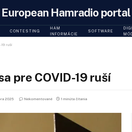
European Hamradio portal
HAM
DIG
CONTESTING
SOFTWARE
INFORMÁCIE
MÓ
19 ruší
a pre COVID-19 ruší
bra 2025
Nekomentované
1 minúta čítania