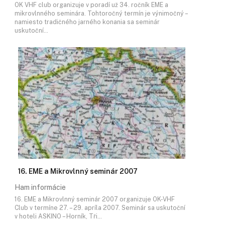
OK VHF club organizuje v poradí už 34. ročník EME a
mikrovlnného seminára. Tohtoročný termín je výnimočný –
namiesto tradičného jarného konania sa seminár
uskutoční…
16. EME a Mikrovlnný seminár 2007
Ham informácie
16. EME a Mikrovlnný seminár 2007 organizuje OK-VHF
Club v termíne 27. – 29. apríla 2007. Seminár sa uskutoční
v hoteli ASKINO – Horník, Tři…