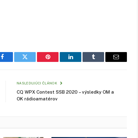
Facebook
Twitter
Pinterest
LinkedIn
Tumblr
Email
NASLEDUJÚCI ČLÁNOK
CQ WPX Contest SSB 2020 – výsledky OM a
OK rádioamatérov