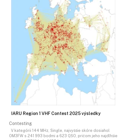
IARU Region 1 VHF Contest 2025 výsledky
Contesting
V kategórii 144 MHz, Single, najvyššie skóre dosiahol
OM3FW s 241 993 bodmi a 623 QSO, pričom jeho najdlhšie