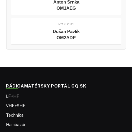
Anton Srnka
OM1AEG
ROK 2011
Dušan Pavlík
OM2ADP
RÁDIOAMATÉRSKY PORTÁL CQ.SK
LF+HF
VHF+SHF
Technika
Hambazár