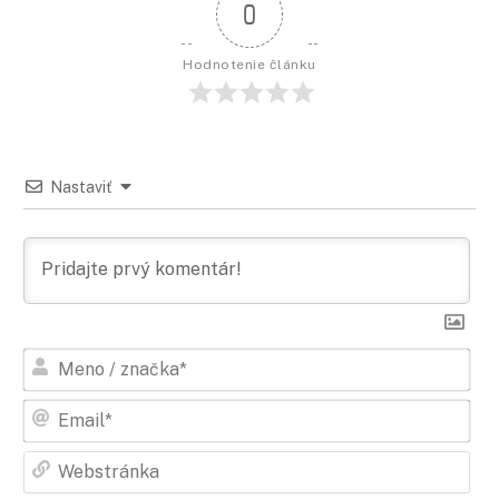
0
Hodnotenie článku
Nastaviť
Men
/
zna
Ema
Web