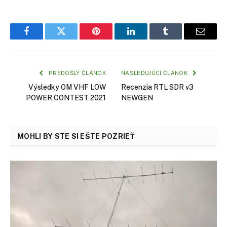
Facebook
Twitter
Pinterest
LinkedIn
Tumblr
Email
PREDOŠLÝ ČLÁNOK
NASLEDUJÚCI ČLÁNOK
Výsledky OM VHF LOW
Recenzia RTL SDR v3
POWER CONTEST 2021
NEWGEN
MOHLI BY STE SI EŠTE POZRIEŤ