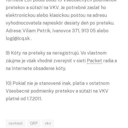
pretekov a súťaží na VKV. Je potrebné zaslať ho
elektronickou alebo klasickou poštou na adresu
vyhodnocovateľa najneskôr desiaty deň po preteku.
Adresa: Viliam Petrík, Ivanovce 371, 913 05 alebo
log(@)cq.sk .
9) Kóty na preteky sa neregistrujú. Vo vlastnom
záujme je však vhodné zverejniť v sieti
Packet
radia a
na Internete obsadenie kóty.
10) Pokiaľ nie je stanovené inak, platia v ostatnom
Všeobecné podmienky pretekov a súťaží na VKV
platné od 1.7.2011.
contest
QRP
vkv