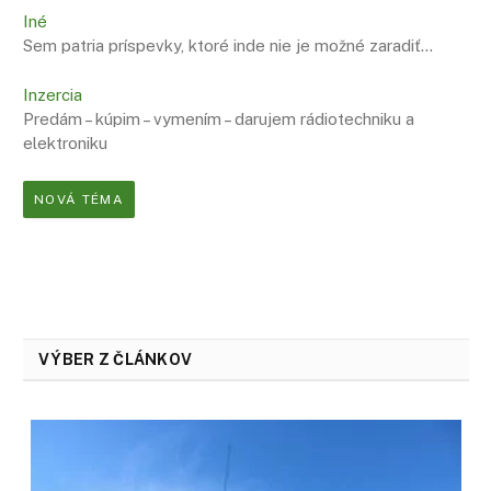
Iné
Sem patria príspevky, ktoré inde nie je možné zaradiť…
Inzercia
Predám – kúpim – vymením – darujem rádiotechniku a
elektroniku
NOVÁ TÉMA
VÝBER Z ČLÁNKOV