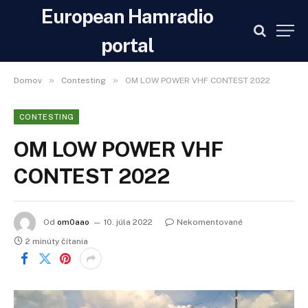
European Hamradio
portal
»
»
Domov
Contesting
OM LOW POWER VHF CONTEST 2022
CONTESTING
OM LOW POWER VHF
CONTEST 2022
Od
om0aao
10. júla 2022
Nekomentované
2 minúty čítania