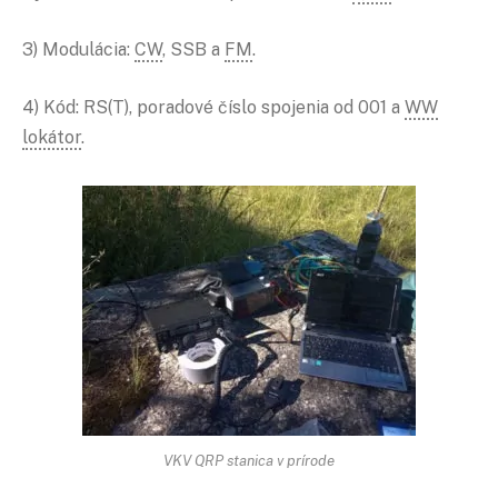
3) Modulácia:
CW
, SSB a
FM
.
4) Kód: RS(T), poradové číslo spojenia od 001 a
WW
lokátor
.
VKV QRP stanica v prírode