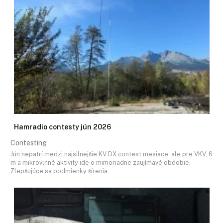
Hamradio contesty jún 2026
Contesting
Jún nepatrí medzi najsilnejšie KV DX contest mesiace, ale pre VKV, 6
m a mikrovlnné aktivity ide o mimoriadne zaujímavé obdobie.
Zlepšujúce sa podmienky šírenia…