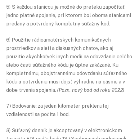
5) S každou stanicou je možné do preteku započítať
jedno platné spojenie, pri ktorom bol oboma stanicami
predaný a potvrdený kompletný súťažný kód.
6) Použitie rádioamatérskych komunikačných
prostriedkov a sietí a diskusných chatov, ako aj
použitie akýchkoľvek iných médií na odovzdanie celého
alebo časti súťažného kódu je úplne zakázané. Ku
kompletnému, obojstrannému odovzdaniu súťažného
kódu a potvrdeniu musí dôjsť výhradne na pásme a v
dobe trvania spojenia.
(Pozn. nový bod od roku 2022)
7) Bodovanie: za jeden kilometer preklenutej
vzdialenosti sa počíta 1 bod.
8) Súťažný denník je akceptovaný v elektronickom
formáte EDI podľa bodu 13 Všeobecných podmienok