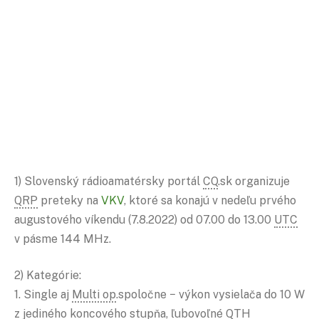
1) Slovenský rádioamatérsky portál
CQ
.sk organizuje
QRP
preteky na
VKV
, ktoré sa konajú v nedeľu prvého
augustového víkendu (7.8.2022) od 07.00 do 13.00
UTC
v pásme 144 MHz.
2) Kategórie:
1. Single aj
Multi op
.spoločne − výkon vysielača do 10 W
z jediného koncového stupňa, ľubovoľné
QTH