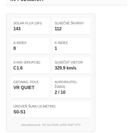
SOLAR FLUX (SFI)
SLNEČNÉ ŠKVRNY
143
112
A-INDEX
K-INDEX
8
1
X-RAY (ERUPCIE)
SLNEČNÝ VIETOR
C1.6
329.9 km/s
GEOMAG. POLE
AURORA (POL.
VR QUIET
ŽIARA)
2 / 10
ÚROVEŇ ŠUMU (S-METER)
S0-S1
Aktualizované: 29 Jul 2026 1059 GMT UTC