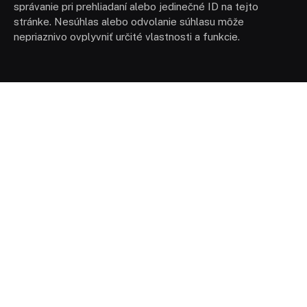
správanie pri prehliadaní alebo jedinečné ID na tejto
stránke. Nesúhlas alebo odvolanie súhlasu môže
nepriaznivo ovplyvniť určité vlastnosti a funkcie.