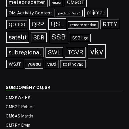
meteor scatter
OM9OT
N1MM
prijímač
OM Activity Contest
predzosilňovač
QSL
QRP
RTTY
QO-100
remote station
SSB
satelit
SDR
SSB liga
vkv
TCVR
subregionál
SWL
yaesu
WSJT
yagi
zosilňovač
SUBDOMÉNY CQ.SK
OM3KWZ RK
OM5GT Róbert
OM6AS Martin
OM7PY Ervín