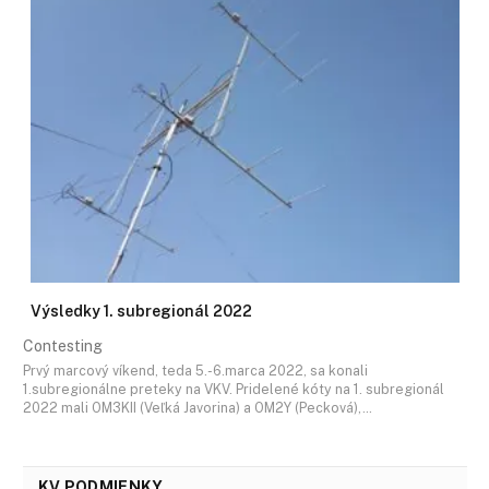
Výsledky 1. subregionál 2022
Contesting
Prvý marcový víkend, teda 5.-6.marca 2022, sa konali
1.subregionálne preteky na VKV. Pridelené kóty na 1. subregionál
2022 mali OM3KII (Veľká Javorina) a OM2Y (Pecková),…
KV PODMIENKY