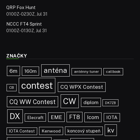
QRP Fox Hunt
0100Z-0230Z, Jul 31
NCCC FT4 Sprint
0100Z-0130Z, Jul 31
ZNAČKY
anténa
6m
160m
anténny tuner
callbook
contest
CQ WPX Contest
CB
CW
CQ WW Contest
diplom
DK7ZB
DX
FT8
EME
Icom
IOTA
Elecraft
kv
koncový stupeň
Kenwood
IOTA Contest