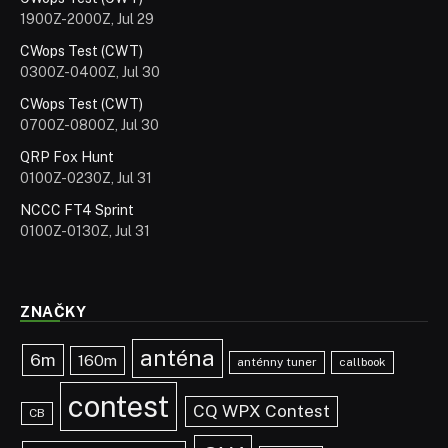
1900Z-2000Z, Jul 29
CWops Test (CWT)
0300Z-0400Z, Jul 30
CWops Test (CWT)
0700Z-0800Z, Jul 30
QRP Fox Hunt
0100Z-0230Z, Jul 31
NCCC FT4 Sprint
0100Z-0130Z, Jul 31
ZNAČKY
anténa
6m
160m
anténny tuner
callbook
contest
CQ WPX Contest
CB