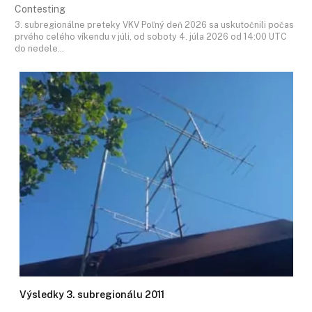
Contesting
3. subregionálne preteky VKV Poľný deň 2026 sa uskutočnili počas
prvého celého víkendu v júli, od soboty 4. júla 2026 od 14:00 UTC
do nedele…
Výsledky 3. subregionálu 2011