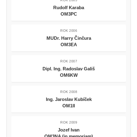
Rudolf Karaba
OM3PC
ROK 2006
MUDr. Harry Činčura
OM3EA
ROK 2007
Dipl. Ing. Radoslav Gališ
OM6KW
ROK 2008
Ing. Jaroslav Kubíček
OM1II
ROK 2009
Jozef Ivan
OM3NA (in memoriam)