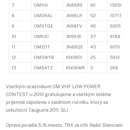
7
OM1HI
JN88RS
60
13936
8
OM3RAL
JN98LR
52
10717
9
OM3TGE
JN98FV
46
9265
10
OM6JO
JN99JB
37
8188
11
OM2DT
JN88QS
43
8015
12
OM3WYB
KN09OI
25
5612
13
OM8ATZ
KN08WR
3
268
Všetkým účastníkom OM VHF LOW POWER
CONTEST-u 2010 gratulujeme a všetkým želáme
príjemné zápolenie v siedmom ročníku, ktorý sa
uskutoční 7.augusta 2011. GL!
Oprava poradia 5./6.miesto, TNX za info Rado! Staniciam