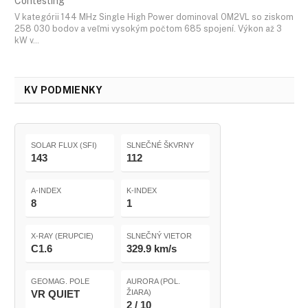
Contesting
V kategórii 144 MHz Single High Power dominoval OM2VL so ziskom
258 030 bodov a veľmi vysokým počtom 685 spojení. Výkon až 3
kW v…
KV PODMIENKY
SOLAR FLUX (SFI)
SLNEČNÉ ŠKVRNY
143
112
A-INDEX
K-INDEX
8
1
X-RAY (ERUPCIE)
SLNEČNÝ VIETOR
C1.6
329.9 km/s
GEOMAG. POLE
AURORA (POL.
VR QUIET
ŽIARA)
2 / 10