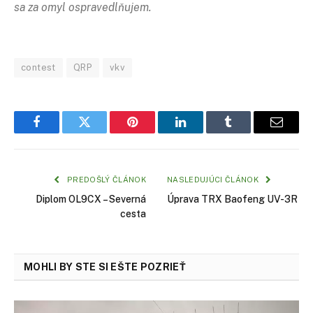
sa za omyl ospravedlňujem.
contest
QRP
vkv
Facebook
Twitter
Pinterest
LinkedIn
Tumblr
Email
PREDOŠLÝ ČLÁNOK
NASLEDUJÚCI ČLÁNOK
Diplom OL9CX – Severná
Úprava TRX Baofeng UV-3R
cesta
MOHLI BY STE SI EŠTE POZRIEŤ