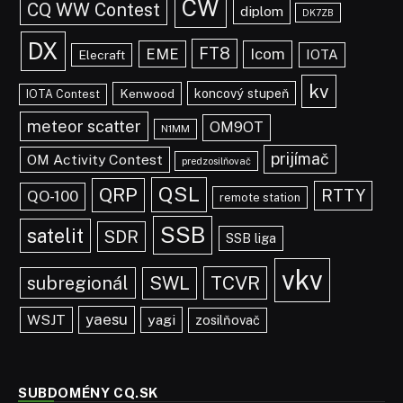
CW
CQ WW Contest
diplom
DK7ZB
DX
FT8
EME
Icom
IOTA
Elecraft
kv
koncový stupeň
Kenwood
IOTA Contest
meteor scatter
OM9OT
N1MM
prijímač
OM Activity Contest
predzosilňovač
QSL
QRP
RTTY
QO-100
remote station
SSB
satelit
SDR
SSB liga
vkv
TCVR
subregionál
SWL
yaesu
WSJT
yagi
zosilňovač
SUBDOMÉNY CQ.SK