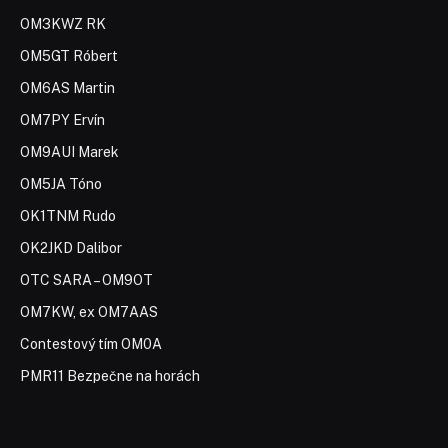
OM3KWZ RK
OM5GT Róbert
OM6AS Martin
OM7PY Ervín
OM9AUI Marek
OM5JA Tóno
OK1TNM Rudo
OK2JKD Dalibor
OTC SARA – OM9OT
OM7KW, ex OM7AAS
Contestový tím OM0A
PMR11 Bezpečne na horách