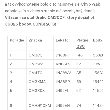
a tak vyhodnotenie bolo o to napínavejšie. Chýb však
nebolo veľa a viacero staníc má bezchybný denník.
Víťazom sa stal Draho OM3CQF, ktorý dosiahol
36026 bodov. CONGRATS!
Poradie
Značka
Lokátor
Platné
Body
QSO
1
OM3CQF
JN88RT
148
36026
2
OM3WZ
KN08LS
62
19886
3
OM4TC
JN88WV
85
15883
4
OM3KMA
JN88RP
59
15429
5
OM3RDX
JN99FI
62
14592
6
OM/OK1CRM
JN99EH
74
14424