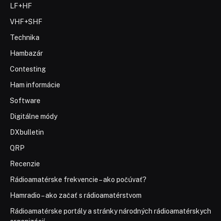
LF+HF
VHF+SHF
Technika
Hambazár
Contesting
Ham informácie
Software
Digitálne módy
DXbulletin
QRP
Recenzie
Rádioamatérske frekvencie – ako počúvať?
Hamradio – ako začať s rádioamatérstvom
Rádioamatérske portály a stránky národných rádioamatérskych