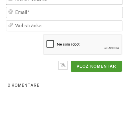
/
zna
Ema
Web
0
KOMENTÁRE