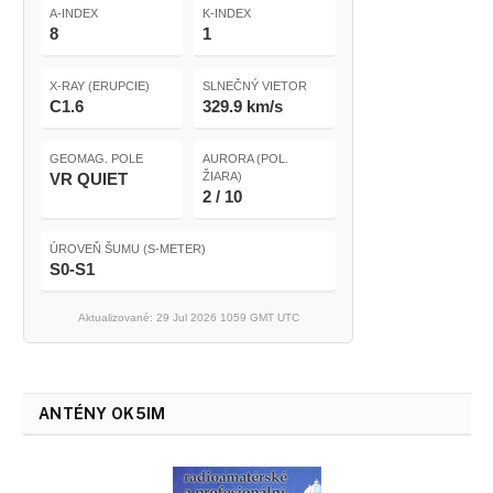
A-INDEX
K-INDEX
8
1
X-RAY (ERUPCIE)
SLNEČNÝ VIETOR
C1.6
329.9 km/s
GEOMAG. POLE
AURORA (POL.
VR QUIET
ŽIARA)
2 / 10
ÚROVEŇ ŠUMU (S-METER)
S0-S1
Aktualizované: 29 Jul 2026 1059 GMT UTC
ANTÉNY OK5IM