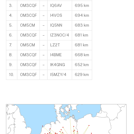
3.
OM3CQF
–
IQ6AV
695 km
4.
OM3CQF
–
I4VOS
694 km
5.
OM5CM
–
IQ5NN
683 km
6.
OM3CQF
–
IZ3NOC/4
681 km
7.
OM5CM
–
LZ2T
681 km
8.
OM3CQF
–
I4BME
668 km
9.
OM3CQF
–
IK4GNG
652 km
10.
OM3CQF
–
I5MZY/4
629 km