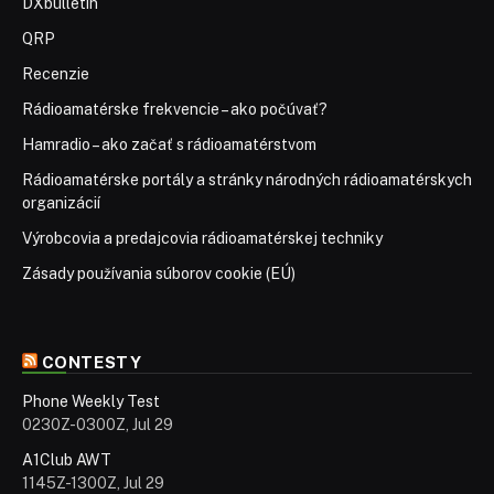
DXbulletin
QRP
Recenzie
Rádioamatérske frekvencie – ako počúvať?
Hamradio – ako začať s rádioamatérstvom
Rádioamatérske portály a stránky národných rádioamatérskych
organizácií
Výrobcovia a predajcovia rádioamatérskej techniky
Zásady používania súborov cookie (EÚ)
CONTESTY
Phone Weekly Test
0230Z-0300Z, Jul 29
A1Club AWT
1145Z-1300Z, Jul 29