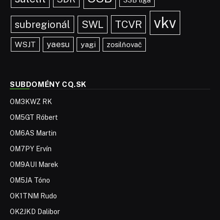
vkv
TCVR
subregionál
SWL
yaesu
WSJT
yagi
zosilňovač
SUBDOMÉNY CQ.SK
OM3KWZ RK
OM5GT Róbert
OM6AS Martin
OM7PY Ervín
OM9AUI Marek
OM5JA Tóno
OK1TNM Rudo
OK2JKD Dalibor