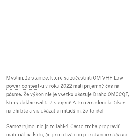
Myslím, že stanice, ktoré sa zúčastnili OM VHF
Low
power
contest
-u v roku 2022 mali príjemný čas na
pásme. Že výkon nie je všetko ukazuje Draho OM3CQF,
ktorý deklaroval 157 spojení! A to má sedem krížikov
na chrbte a vie ukázať aj mladším, že to ide!
Samozrejme, nie je to ľahké. Často treba prepraviť
materiál na kótu, čo je motiváciou pre stanice súčasne