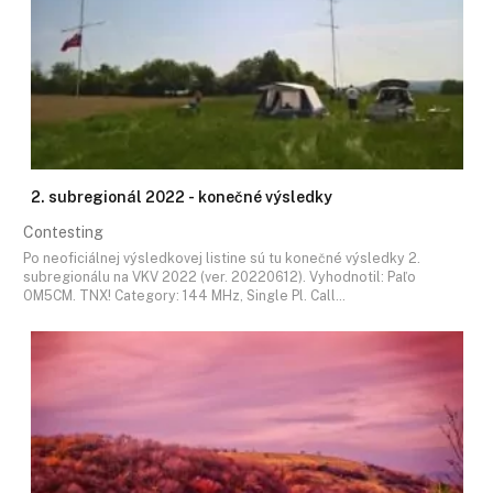
2. subregionál 2022 - konečné výsledky
Contesting
Po neoficiálnej výsledkovej listine sú tu konečné výsledky 2.
subregionálu na VKV 2022 (ver. 20220612). Vyhodnotil: Paľo
OM5CM. TNX! Category: 144 MHz, Single Pl. Call…