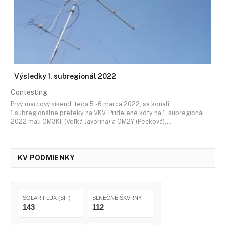
Výsledky 1. subregionál 2022
Contesting
Prvý marcový víkend, teda 5.-6.marca 2022, sa konali
1.subregionálne preteky na VKV. Pridelené kóty na 1. subregionál
2022 mali OM3KII (Veľká Javorina) a OM2Y (Pecková),…
KV PODMIENKY
SOLAR FLUX (SFI)
SLNEČNÉ ŠKVRNY
143
112