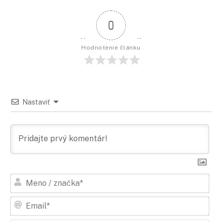
0
Hodnotenie článku
Nastaviť
Men
/
zna
Ema