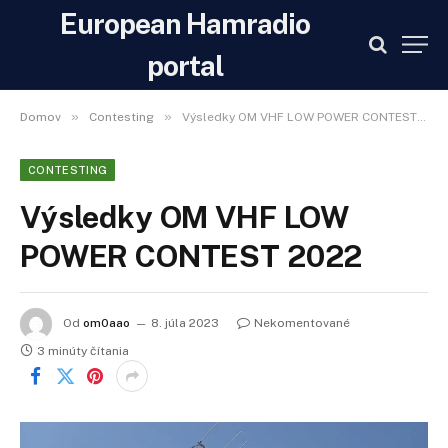
European Hamradio
portal
»
»
Domov
Contesting
Výsledky OM VHF LOW POWER CONTEST 2022
CONTESTING
Výsledky OM VHF LOW
POWER CONTEST 2022
Od
om0aao
8. júla 2023
Nekomentované
3 minúty čítania