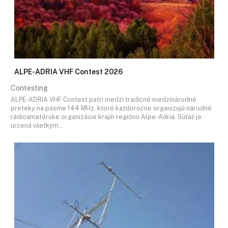
ALPE-ADRIA VHF Contest 2026
Contesting
ALPE-ADRIA VHF Contest patrí medzi tradičné medzinárodné
preteky na pásme 144 MHz, ktoré každoročne organizujú národné
rádioamatérske organizácie krajín regiónu Alpe-Adria. Súťaž je
určená všetkým…