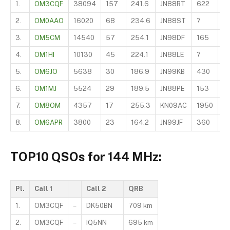
1.
OM3CQF
38094
157
241.6
JN88RT
622
D
2.
OM0AAO
16020
68
234.6
JN88ST
?
E
3.
OM5CM
14540
57
254.1
JN98DF
165
I
4.
OM1HI
10130
45
224.1
JN88LE
?
I
5.
OM6JO
5638
30
186.9
JN99KB
430
E
6.
OM1MJ
5524
29
189.5
JN88PE
153
Y
7.
OM8OM
4357
17
255.3
KN09AC
1950
O
8.
OM6APR
3800
23
164.2
JN99JF
360
S
TOP10 QSOs for 144 MHz:
Pl.
Call 1
Call 2
QRB
1.
OM3CQF
–
DK50BN
709 km
2.
OM3CQF
–
IQ5NN
695 km