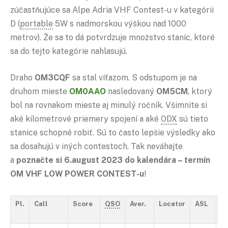
zúčastňujúce sa Alpe Adria VHF Contest-u v kategórii
D (
portable
5W s nadmorskou výškou nad 1000
metrov). Že sa to dá potvrdzuje množstvo staníc, ktoré
sa do tejto kategórie nahlasujú.
Draho
OM3CQF
sa stal víťazom. S odstupom je na
druhom mieste
OM0AAO
nasledovaný
OM5CM
, ktorý
bol na rovnakom mieste aj minulý ročník. Všimnite si
aké kilometrové priemery spojení a aké
ODX
sú tieto
stanice schopné robiť. Sú to často lepšie výsledky ako
sa dosahujú v iných contestoch. Tak neváhajte
a
poznačte si 6.august 2023 do kalendára – termín
OM VHF LOW POWER CONTEST-u
!
Pl.
Call
Score
QSO
Aver.
Locator
ASL
O