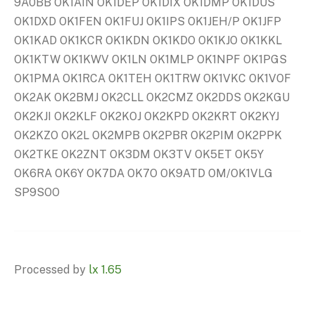
9A0BB OK1AIN OK1DEP OK1DIX OK1DMP OK1DUS
OK1DXD OK1FEN OK1FUJ OK1IPS OK1JEH/P OK1JFP
OK1KAD OK1KCR OK1KDN OK1KDO OK1KJO OK1KKL
OK1KTW OK1KWV OK1LN OK1MLP OK1NPF OK1PGS
OK1PMA OK1RCA OK1TEH OK1TRW OK1VKC OK1VOF
OK2AK OK2BMJ OK2CLL OK2CMZ OK2DDS OK2KGU
OK2KJI OK2KLF OK2KOJ OK2KPD OK2KRT OK2KYJ
OK2KZO OK2L OK2MPB OK2PBR OK2PIM OK2PPK
OK2TKE OK2ZNT OK3DM OK3TV OK5ET OK5Y
OK6RA OK6Y OK7DA OK7O OK9ATD OM/OK1VLG
SP9SOO
Processed by
lx 1.65