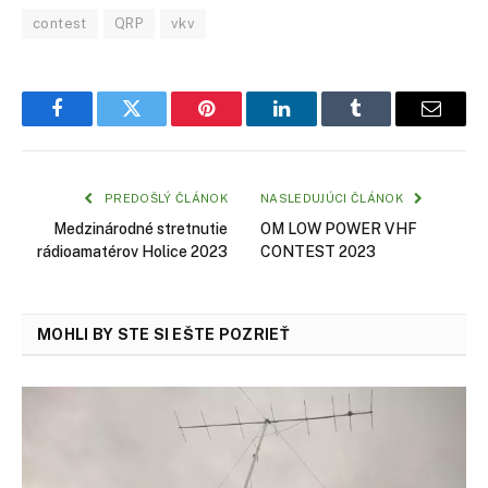
contest
QRP
vkv
Facebook
Twitter
Pinterest
LinkedIn
Tumblr
Email
PREDOŠLÝ ČLÁNOK
NASLEDUJÚCI ČLÁNOK
Medzinárodné stretnutie
OM LOW POWER VHF
rádioamatérov Holice 2023
CONTEST 2023
MOHLI BY STE SI EŠTE POZRIEŤ