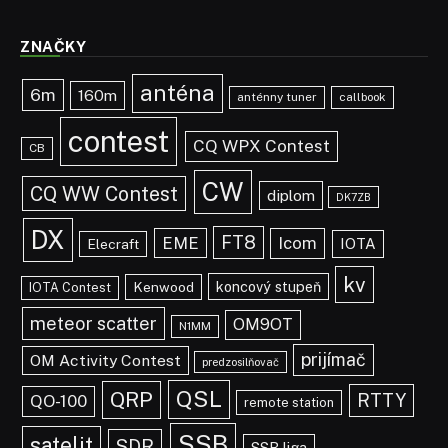
ZNAČKY
anténa
6m
160m
anténny tuner
callbook
contest
CQ WPX Contest
CB
CW
CQ WW Contest
diplom
DK7ZB
DX
FT8
EME
Icom
IOTA
Elecraft
kv
koncový stupeň
Kenwood
IOTA Contest
meteor scatter
OM9OT
N1MM
prijímač
OM Activity Contest
predzosilňovač
QSL
QRP
RTTY
QO-100
remote station
SSB
satelit
SDR
SSB liga