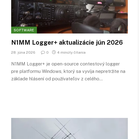
SOFTWARE
N1MM Logger+ aktualizácie jún 2026
28. júna 2026
0
4 minúty čítania
N1MM Logger+ je open-source contestový logger
pre platformu Windows, ktorý sa vyvíja nepretržite na
základe hlásení od používateľov z celého…