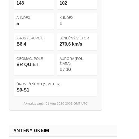
148
102
A-INDEX
K-INDEX
5
1
X-RAY (ERUPCIE)
SLNEČNÝ VIETOR
B8.4
270.6 km/s
GEOMAG. POLE
AURORA (POL.
VR QUIET
ŽIARA)
1 / 10
ÚROVEŇ ŠUMU (S-METER)
S0-S1
Aktualizované: 01 Aug 2026 2001 GMT UTC
ANTÉNY OK5IM