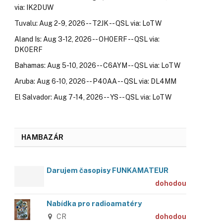
via: IK2DUW
Tuvalu: Aug 2-9, 2026 -- T2JK -- QSL via: LoTW
Aland Is: Aug 3-12, 2026 -- OH0ERF -- QSL via:
DK0ERF
Bahamas: Aug 5-10, 2026 -- C6AYM -- QSL via: LoTW
Aruba: Aug 6-10, 2026 -- P40AA -- QSL via: DL4MM
El Salvador: Aug 7-14, 2026 -- YS -- QSL via: LoTW
HAMBAZÁR
Darujem časopisy FUNKAMATEUR
dohodou
Nabídka pro radioamatéry
CR
dohodou