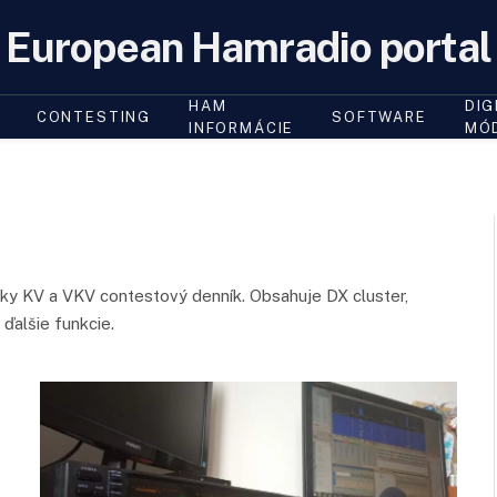
European Hamradio portal
HAM
DIG
CONTESTING
SOFTWARE
INFORMÁCIE
MÓ
ky KV a VKV contestový denník. Obsahuje DX cluster,
ďalšie funkcie.