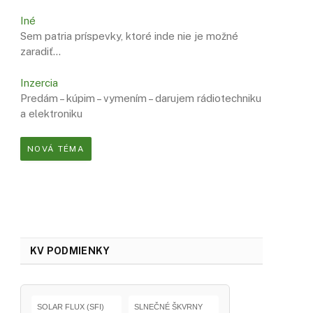
Iné
Sem patria príspevky, ktoré inde nie je možné
zaradiť…
Inzercia
Predám – kúpim – vymením – darujem rádiotechniku
a elektroniku
NOVÁ TÉMA
KV PODMIENKY
SOLAR FLUX (SFI)
SLNEČNÉ ŠKVRNY