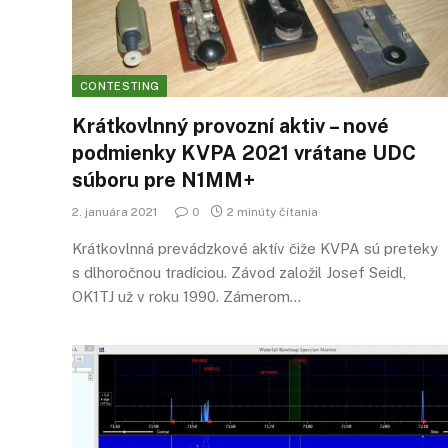
CONTESTING
Krátkovlnný provozní aktiv – nové
podmienky KVPA 2021 vrátane UDC
súboru pre N1MM+
2. januára 2021
0
2 minúty čítania
Krátkovlnná prevádzkové aktív čiže KVPA sú preteky
s dlhoročnou tradíciou. Závod založil Josef Seidl,
OK1TJ už v roku 1990. Zámerom…