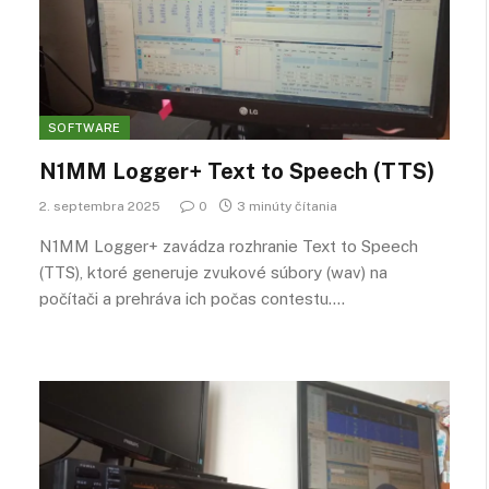
SOFTWARE
N1MM Logger+ Text to Speech (TTS)
2. septembra 2025
0
3 minúty čítania
N1MM Logger+ zavádza rozhranie Text to Speech
(TTS), ktoré generuje zvukové súbory (wav) na
počítači a prehráva ich počas contestu.…