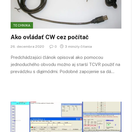
TECHNIKA
Ako ovládať CW cez počítač
26. decembra 2020
0
3 minúty čítania
Predchádzajúci článok opisoval ako pomocou
jednoduchého obvodu možno aj starší TCVR použiť na
prevádzku s digimódmi. Podobné zapojenie sa dá…