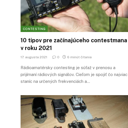
CONTESTING
10 tipov pre začínajúceho contestmana
v roku 2021
17. augusta 2021
0
6 minút čítania
Rádioamatérsky contesting je súťaž v prenosu a
prijímaní rádiových signálov. Cieľom je spojiť čo najviac
staníc na určených frekvenciách a…