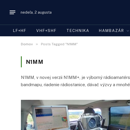
nedeľa, 2 augusta
LF+HF
VHF+SHF
TECHNIKA
HAMBAZÁR
»
Domov
Posts Tagged "N1MM"
N1MM
N1MM, v novej verzii N1MM+, je výborný rádioamatérs
bandmapu, riadenie rádiostanice, dávač výzvy a mnohé 