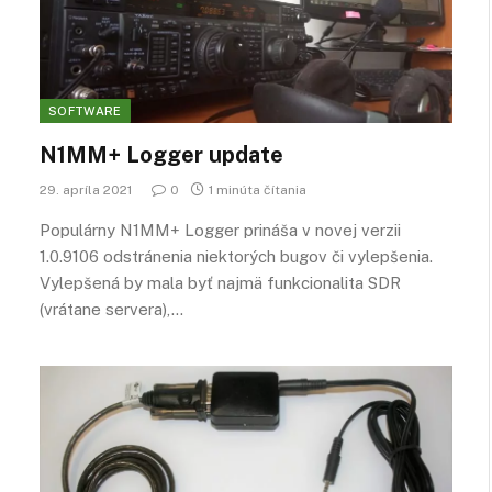
SOFTWARE
N1MM+ Logger update
29. apríla 2021
0
1 minúta čítania
Populárny N1MM+ Logger prináša v novej verzii
1.0.9106 odstránenia niektorých bugov či vylepšenia.
Vylepšená by mala byť najmä funkcionalita SDR
(vrátane servera),…