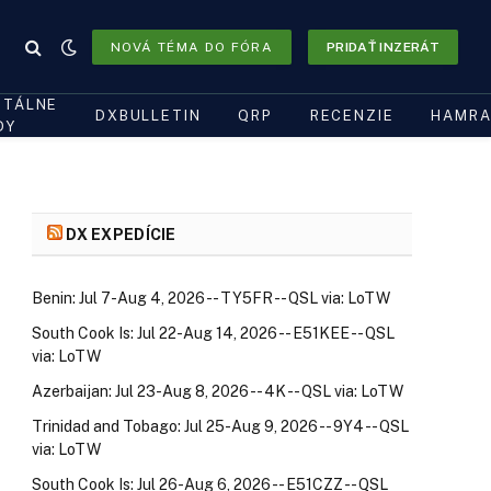
NOVÁ TÉMA DO FÓRA
PRIDAŤ INZERÁT
ITÁLNE
DXBULLETIN
QRP
RECENZIE
HAMRA
DY
DX EXPEDÍCIE
Benin: Jul 7-Aug 4, 2026 -- TY5FR -- QSL via: LoTW
South Cook Is: Jul 22-Aug 14, 2026 -- E51KEE -- QSL
via: LoTW
Azerbaijan: Jul 23-Aug 8, 2026 -- 4K -- QSL via: LoTW
Trinidad and Tobago: Jul 25-Aug 9, 2026 -- 9Y4 -- QSL
via: LoTW
South Cook Is: Jul 26-Aug 6, 2026 -- E51CZZ -- QSL