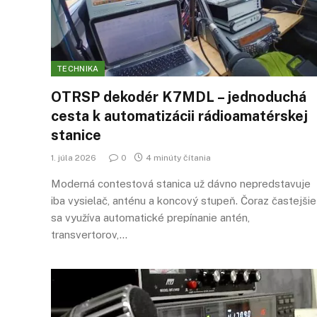
TECHNIKA
OTRSP dekodér K7MDL – jednoduchá
cesta k automatizácii rádioamatérskej
stanice
1. júla 2026
0
4 minúty čítania
Moderná contestová stanica už dávno nepredstavuje
iba vysielač, anténu a koncový stupeň. Čoraz častejšie
sa využíva automatické prepínanie antén,
transvertorov,…