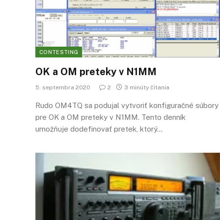
CONTESTING
OK a OM preteky v N1MM
5. septembra 2020
2
3 minúty čítania
Rudo OM4TQ sa podujal vytvoriť konfiguračné súbory
pre OK a OM preteky v N1MM. Tento denník
umožňuje dodefinovať pretek, ktorý…