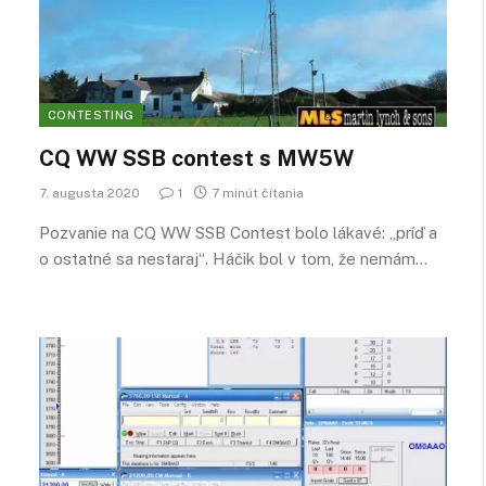
CONTESTING
CQ WW SSB contest s MW5W
7. augusta 2020
1
7 minút čítania
Pozvanie na CQ WW SSB Contest bolo lákavé: „príď a
o ostatné sa nestaraj“. Háčik bol v tom, že nemám…