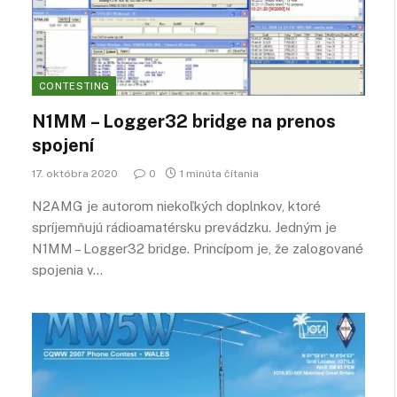
CONTESTING
N1MM – Logger32 bridge na prenos
spojení
17. októbra 2020
0
1 minúta čítania
N2AMG je autorom niekoľkých doplnkov, ktoré
spríjemňujú rádioamatérsku prevádzku. Jedným je
N1MM – Logger32 bridge. Princípom je, že zalogované
spojenia v…