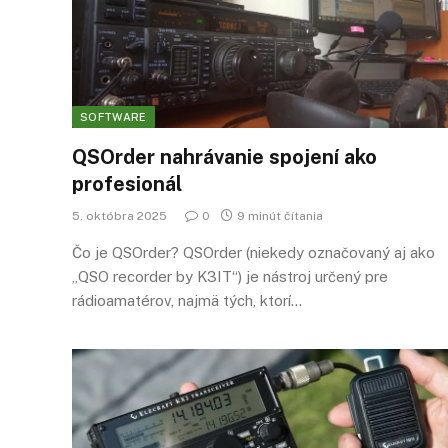
SOFTWARE
QSOrder nahrávanie spojení ako
profesionál
5. októbra 2025
0
9 minút čítania
Čo je QSOrder? QSOrder (niekedy označovaný aj ako
„QSO recorder by K3IT“) je nástroj určený pre
rádioamatérov, najmä tých, ktorí…