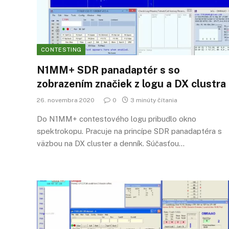
CONTESTING
N1MM+ SDR panadaptér s so
zobrazením značiek z logu a DX clustra
26. novembra 2020
0
3 minúty čítania
Do N1MM+ contestového logu pribudlo okno
spektrokopu. Pracuje na princípe SDR panadaptéra s
väzbou na DX cluster a denník. Súčasťou…