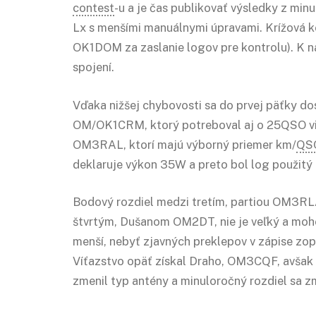
contest
-u a je čas publikovať výsledky z mi
Lx s menšími manuálnymi úpravami. Krížová k
OK1DOM za zaslanie logov pre kontrolu). K n
spojení.
Vďaka nižšej chybovosti sa do prvej päťky do
OM/OK1CRM, ktorý potreboval aj o 25QSO via
OM3RAL, ktorí majú výborný priemer km/
QS
deklaruje výkon 35W a preto bol log použitý 
Bodový rozdiel medzi tretím, partiou OM3RL
štvrtým, Dušanom OM2DT, nie je veľký a moho
menší, nebyť zjavných preklepov v zápise zop
Víťazstvo opäť získal Draho, OM3CQF, avš
zmenil typ antény a minuloročný rozdiel sa zm