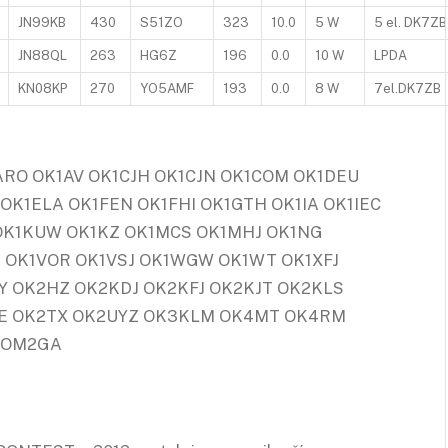
JN99KB
430
S51ZO
323
10.0
5 W
5 el. DK7ZB
JN88QL
263
HG6Z
196
0.0
10 W
LPDA
KN08KP
270
YO5AMF
193
0.0
8 W
7el.DK7ZB
ARO OK1AV OK1CJH OK1CJN OK1COM OK1DEU
K1ELA OK1FEN OK1FHI OK1GTH OK1IA OK1IEC
 OK1KUW OK1KZ OK1MCS OK1MHJ OK1NG
 OK1VOR OK1VSJ OK1WGW OK1WT OK1XFJ
 OK2HZ OK2KDJ OK2KFJ OK2KJT OK2KLS
KE OK2TX OK2UYZ OK3KLM OK4MT OK4RM
 OM2GA