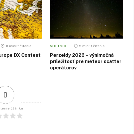
11 minút čítania
VHF+SHF
5 minút čítania
urope DX Contest
Perzeidy 2026 – výnimočná
príležitosť pre meteor scatter
operátorov
0
tenie článku