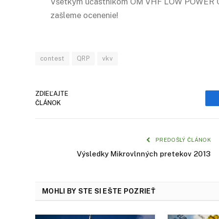
Všetkým účastníkom OM VHF LOW POWER CO
zašleme ocenenie!
contest
QRP
vkv
ZDIEĽAJTE
ČLÁNOK
PREDOŠLÝ ČLÁNOK
Výsledky Mikrovlnných pretekov 2013
MOHLI BY STE SI EŠTE POZRIEŤ