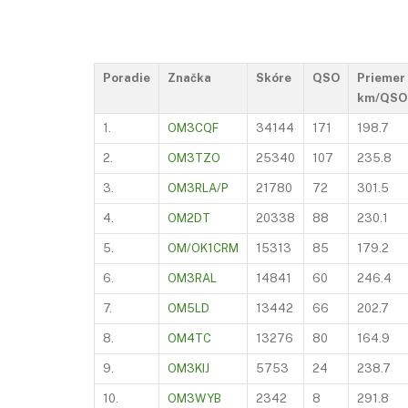
Poradie
Značka
Skóre
QSO
Priemer
km/QSO
1.
OM3CQF
34144
171
198.7
2.
OM3TZO
25340
107
235.8
3.
OM3RLA/P
21780
72
301.5
4.
OM2DT
20338
88
230.1
5.
OM/OK1CRM
15313
85
179.2
6.
OM3RAL
14841
60
246.4
7.
OM5LD
13442
66
202.7
8.
OM4TC
13276
80
164.9
9.
OM3KIJ
5753
24
238.7
10.
OM3WYB
2342
8
291.8