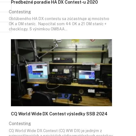
Predbežné poradie HA DX Contest-u 2020
Contesting
Obľúbeného HA DX contestu sa zúčastňuje aj množstvo
OK a OM staníc. Napočítal som 44 OK a 21 OM staníc +
checklogy. S výnimkou OM8AA…
CQ World Wide DX Contest výsledky SSB 2024
Contesting
CQ World Wide DX Contest (CQ WW DX) je jedným z
najprestížnejších a najväčších rádioamatérskych pretekov