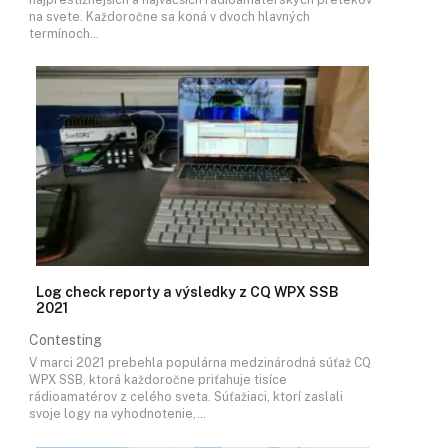
na svete. Každoročne sa koná v dvoch hlavných
termínoch…
Log check reporty a výsledky z CQ WPX SSB
2021
Contesting
V marci 2021 prebehla populárna medzinárodná súťaž CQ
WPX SSB, ktorá každoročne priťahuje tisíce
rádioamatérov z celého sveta. Súťažiaci, ktorí zaslali
svoje logy na vyhodnotenie,…