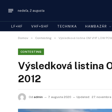
nedeľa, 2 augusta
LF+HF
VHF+SHF
TECHNIKA
HAMBAZÁR
»
»
Domov
Contesting
Výsledková listina OM VHF LOW PO
CONTESTING
Výsledková listi
2012
Od
admin
7. augusta 2020
Updated:
27. novembra