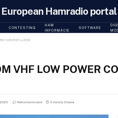
European Hamradio portal
HAM
DIG
CONTESTING
SOFTWARE
INFORMÁCIE
MÓ
WER CONTEST-u 2012
na OM VHF LOW POWER C
 2025
Nekomentované
3 minúty čítania