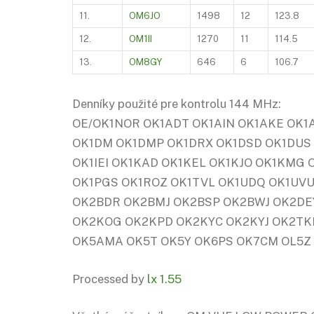
11.
OM6JO
1498
12
123.8
12.
OM1II
1270
11
114.5
13.
OM8GY
646
6
106.7
Denníky použité pre kontrolu 144 MHz:
OE/OK1NOR OK1ADT OK1AIN OK1AKE OK1
OK1DM OK1DMP OK1DRX OK1DSD OK1DUS O
OK1IEI OK1KAD OK1KEL OK1KJO OK1KMG
OK1PGS OK1ROZ OK1TVL OK1UDQ OK1UVU
OK2BDR OK2BMJ OK2BSP OK2BWJ OK2DEY
OK2KOG OK2KPD OK2KYC OK2KYJ OK2T
OK5AMA OK5T OK5Y OK6PS OK7CM OL5Z
Processed by
lx 1.55