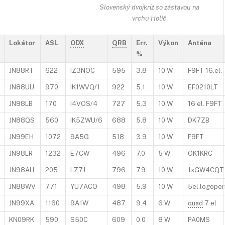
Slovenský dvojkríž so zástavou na
vrchu Holíč
Lokátor
ASL
ODX
QRB
Err.
Výkon
Anténa
%
JN88RT
622
IZ3NOC
595
3.8
10 W
F9FT 16.el.
JN88UU
970
IK1WVQ/1
922
5.1
10 W
EF0210LT
JN98LB
170
I4VOS/4
727
5.3
10 W
16 el. F9FT
JN88QS
560
IK5ZWU/6
688
5.8
10 W
DK7ZB
JN99EH
1072
9A5G
518
3.9
10 W
F9FT
JN98LR
1232
E7CW
496
7.0
5 W
OK1KRC
JN98AH
205
LZ7J
796
7.9
10 W
1xGW4CQT
JN88WV
771
YU7ACO
498
5.9
10 W
5el.logoper
JN99XA
1160
9A1W
487
9.4
6 W
quad
7 el
KN09RK
590
S50C
609
0.0
8 W
PA0MS