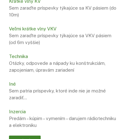
Krátke vlny KV
Sem zaraďte príspevky týkajúce sa KV pásiem (do
10m)
Veľmi krátke vlny VKV
Sem zaraďte príspevky týkajúce sa VKV pásiem
(od 6m vyššie)
Technika
Otázky, odpovede a nápady ku konštrukciám,
zapojeniam, úpravám zariadení
Iné
Sem patria príspevky, ktoré inde nie je možné
zaradiť…
Inzercia
Predám – kúpim – vymením – darujem rádiotechniku
a elektroniku