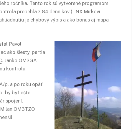
nulého ročníka. Tento rok sú vytvorené programom
ontrola prebehla z 84 denníkov (TNX Mirkovi
ahliadnutiu je chybový výpis a ako bonus aj mapa
stal Pavol
c ako šiesty, partia
O
. Janko OM2GA
na kontrolu.
A/p, a po roku opäť
l by byť ešte
ár spojení.
ak Milan OM3TZO
enšil.