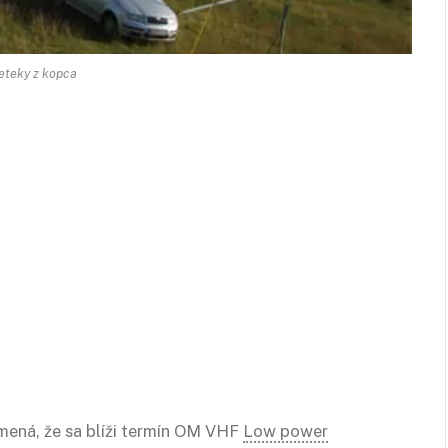
eteky z kopca
amená, že sa blíži termín OM VHF
Low power