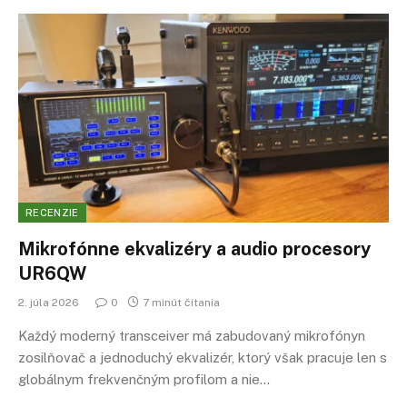
RECENZIE
Mikrofónne ekvalizéry a audio procesory
UR6QW
2. júla 2026
0
7 minút čítania
Každý moderný transceiver má zabudovaný mikrofónyn
zosilňovač a jednoduchý ekvalizér, ktorý však pracuje len s
globálnym frekvenčným profilom a nie…