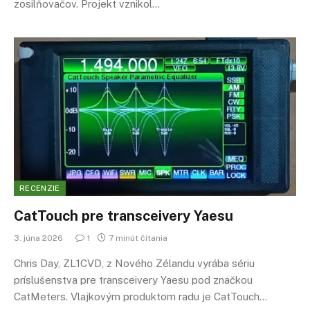
zosilňovačov. Projekt vznikol…
RECENZIE
CatTouch pre transceivery Yaesu
3. júna 2026
1
7 minút čítania
Chris Day, ZL1CVD, z Nového Zélandu vyrába sériu
príslušenstva pre transceivery Yaesu pod značkou
CatMeters. Vlajkovým produktom radu je CatTouch…