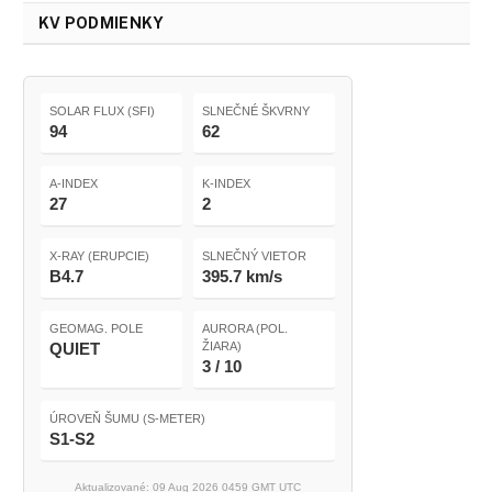
KV PODMIENKY
SOLAR FLUX (SFI)
SLNEČNÉ ŠKVRNY
94
62
A-INDEX
K-INDEX
27
2
X-RAY (ERUPCIE)
SLNEČNÝ VIETOR
B4.7
395.7 km/s
GEOMAG. POLE
AURORA (POL.
QUIET
ŽIARA)
3 / 10
ÚROVEŇ ŠUMU (S-METER)
S1-S2
Aktualizované: 09 Aug 2026 0459 GMT UTC