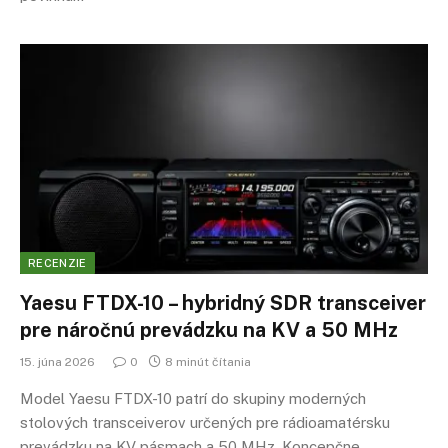
RECENZIE
Yaesu FTDX-10 – hybridný SDR transceiver
pre náročnú prevádzku na KV a 50 MHz
15. júna 2026
0
8 minút čítania
Model Yaesu FTDX-10 patrí do skupiny moderných
stolových transceiverov určených pre rádioamatérsku
prevádzku na KV pásmach a 50 MHz. Koncepčne…