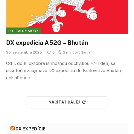
DIGITÁLNE MÓDY
DX expedícia A52G – Bhután
30. septembra 2025
0
3 minúty čítania
Od 1. do 8. októbra (s možnou odchýlkou +/−1 deň) sa
uskutoční zaujímavá DX expedícia do Kráľovstva Bhután,
odkiaľ bude…
NAČÍTAŤ ĎALEJ
DX EXPEDÍCIE