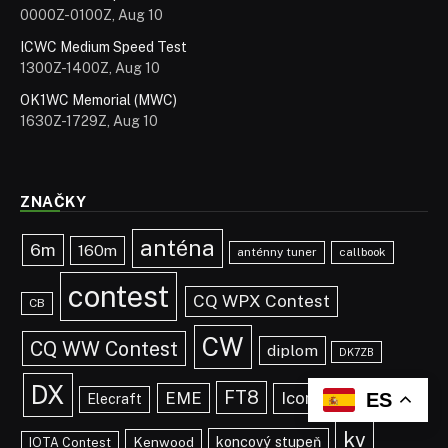
0000Z-0100Z, Aug 10
ICWC Medium Speed Test
1300Z-1400Z, Aug 10
OK1WC Memorial (MWC)
1630Z-1729Z, Aug 10
ZNAČKY
anténa
6m
160m
anténny tuner
callbook
contest
CQ WPX Contest
CB
CW
CQ WW Contest
diplom
DK7ZB
DX
FT8
EME
Icom
ES
IOTA
Elecraft
kv
koncový stupeň
Kenwood
IOTA Contest