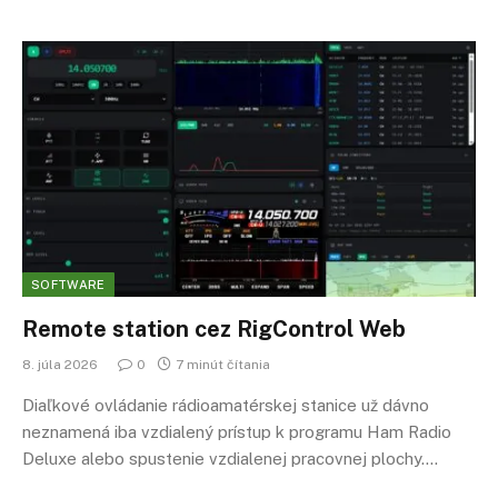
SOFTWARE
Remote station cez RigControl Web
8. júla 2026
0
7 minút čítania
Diaľkové ovládanie rádioamatérskej stanice už dávno
neznamená iba vzdialený prístup k programu Ham Radio
Deluxe alebo spustenie vzdialenej pracovnej plochy.…