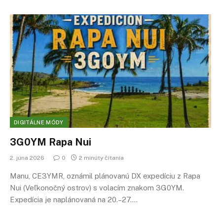
DIGITÁLNE MÓDY
3G0YM Rapa Nui
2. júna 2026
0
2 minúty čítania
Manu, CE3YMR, oznámil plánovanú DX expedíciu z Rapa
Nui (Veľkonočný ostrov) s volacím znakom 3G0YM.
Expedícia je naplánovaná na 20.–27.…