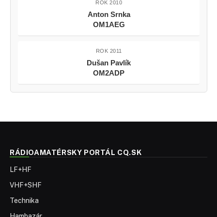
ROK 2010
Anton Srnka
OM1AEG
ROK 2011
Dušan Pavlík
OM2ADP
RÁDIOAMATÉRSKY PORTÁL CQ.SK
LF+HF
VHF+SHF
Technika
Hambazár