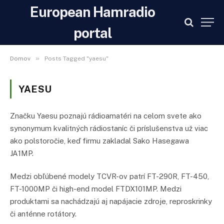
European Hamradio
portal
»
Domov
Posts Tagged "yaesu"
YAESU
Značku Yaesu poznajú rádioamatéri na celom svete ako
synonymum kvalitných rádiostaníc či príslušenstva už viac
ako polstoročie, keď firmu zakladal Sako Hasegawa
JA1MP.
Medzi obľúbené modely TCVR-ov patrí FT-290R, FT-450,
FT-1000MP či high-end model FTDX101MP. Medzi
produktami sa nachádzajú aj napájacie zdroje, reproskrinky
či anténne rotátory.