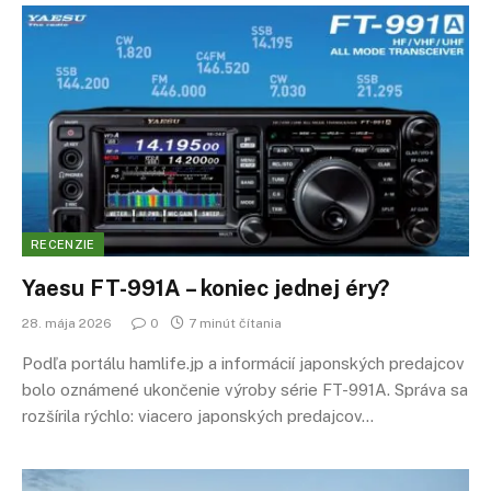
RECENZIE
Yaesu FT-991A – koniec jednej éry?
28. mája 2026
0
7 minút čítania
Podľa portálu hamlife.jp a informácií japonských predajcov
bolo oznámené ukončenie výroby série FT-991A. Správa sa
rozšírila rýchlo: viacero japonských predajcov…