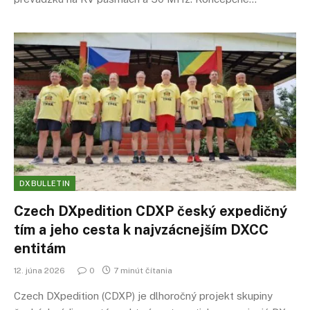
DXBULLETIN
Czech DXpedition CDXP český expedičný
tím a jeho cesta k najvzácnejším DXCC
entitám
12. júna 2026
0
7 minút čítania
Czech DXpedition (CDXP) je dlhoročný projekt skupiny