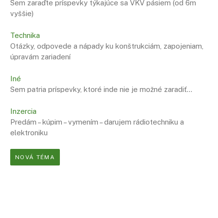
Sem zaraďte príspevky týkajúce sa VKV pásiem (od 6m
vyššie)
Technika
Otázky, odpovede a nápady ku konštrukciám, zapojeniam,
úpravám zariadení
Iné
Sem patria príspevky, ktoré inde nie je možné zaradiť…
Inzercia
Predám – kúpim – vymením – darujem rádiotechniku a
elektroniku
NOVÁ TÉMA