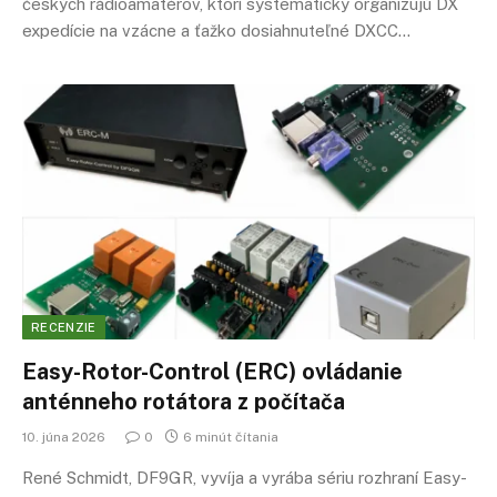
českých rádioamatérov, ktorí systematicky organizujú DX
expedície na vzácne a ťažko dosiahnuteľné DXCC…
RECENZIE
Easy-Rotor-Control (ERC) ovládanie
anténneho rotátora z počítača
10. júna 2026
0
6 minút čítania
René Schmidt, DF9GR, vyvíja a vyrába sériu rozhraní Easy-