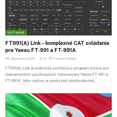
SOFTWARE
FT991(A) Link – komplexné CAT ovládanie
pre Yaesu FT-991 a FT-991A
29. decembra 2025
0
5 minút čítania
FT991(A) Link je pokročilý počítačový program určený pre
rádioamatérov používajúcich transceivery Yaesu FT-991 a
FT-991A. Jeho cieľom je poskytnúť plnohodnotné…