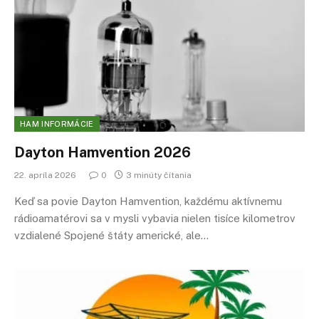
HAM INFORMÁCIE
Dayton Hamvention 2026
22. apríla 2026
0
3 minúty čítania
Keď sa povie Dayton Hamvention, každému aktívnemu
rádioamatérovi sa v mysli vybavia nielen tisíce kilometrov
vzdialené Spojené štáty americké, ale…