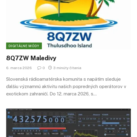
DIGITÁLNE MÓDY
8Q7ZW Maledivy
6. marca 2026
0
3 minúty čítania
Slovenská rádioamatérska komunita s napätím sleduje
ďalšiu významnú aktivitu našich popredných operátorov v
exotickom zahraničí. Do 12. marca 2026, s…