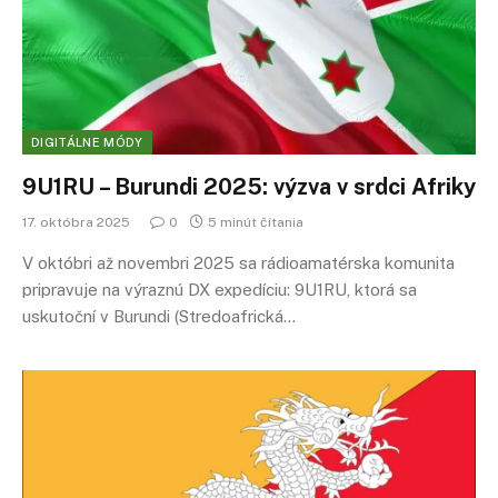
DIGITÁLNE MÓDY
9U1RU – Burundi 2025: výzva v srdci Afriky
17. októbra 2025
0
5 minút čítania
V októbri až novembri 2025 sa rádioamatérska komunita
pripravuje na výraznú DX expedíciu: 9U1RU, ktorá sa
uskutoční v Burundi (Stredoafrická…