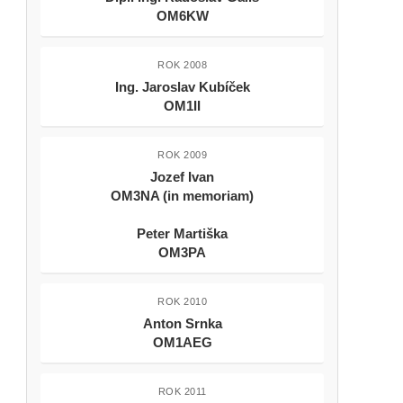
OM6KW
ROK 2008
Ing. Jaroslav Kubíček
OM1II
ROK 2009
Jozef Ivan
OM3NA (in memoriam)
Peter Martiška
OM3PA
ROK 2010
Anton Srnka
OM1AEG
ROK 2011