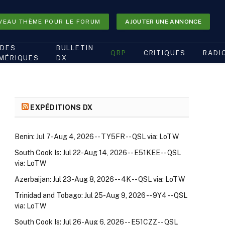
VEAU THÈME POUR LE FORUM
AJOUTER UNE ANNONCE
DES
BULLETIN
QRP
CRITIQUES
RADI
MÉRIQUES
DX
EXPÉDITIONS DX
Benin: Jul 7-Aug 4, 2026 -- TY5FR -- QSL via: LoTW
South Cook Is: Jul 22-Aug 14, 2026 -- E51KEE -- QSL
via: LoTW
Azerbaijan: Jul 23-Aug 8, 2026 -- 4K -- QSL via: LoTW
Trinidad and Tobago: Jul 25-Aug 9, 2026 -- 9Y4 -- QSL
via: LoTW
South Cook Is: Jul 26-Aug 6, 2026 -- E51CZZ -- QSL