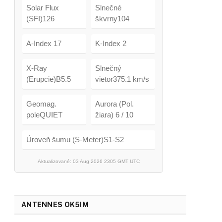
Solar Flux
Slnečné
(SFI)126
škvrny104
A-Index 17
K-Index 2
X-Ray
Slnečný
(Erupcie)B5.5
vietor375.1 km/s
Geomag.
Aurora (Pol.
poleQUIET
žiara) 6 / 10
Úroveň šumu (S-Meter)S1-S2
Aktualizované: 03 Aug 2026 2305 GMT UTC
ANTENNES OK5IM