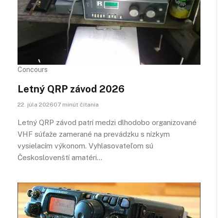
Concours
Letný QRP závod 2026
22. júla 202607 minút čítania
Letný QRP závod patrí medzi dlhodobo organizované
VHF súťaže zamerané na prevádzku s nízkym
vysielacím výkonom. Vyhlasovateľom sú
Českoslovenští amatéri…