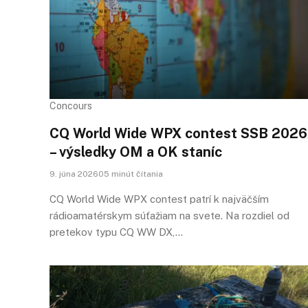
Concours
CQ World Wide WPX contest SSB 2026
– výsledky OM a OK staníc
9. júna 202605 minút čítania
CQ World Wide WPX contest patrí k najväčším
rádioamatérskym súťažiam na svete. Na rozdiel od
pretekov typu CQ WW DX,…