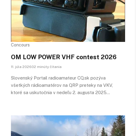
Concours
OM LOW POWER VHF contest 2026
11. júla 202602 minúty čítania
Slovenský Portail radioamateur CQ.sk pozýva
všetkých rádioamatérov na QRP preteky na VKV,
ktoré sa uskutočnia v nedeľu 2. augusta 2025…