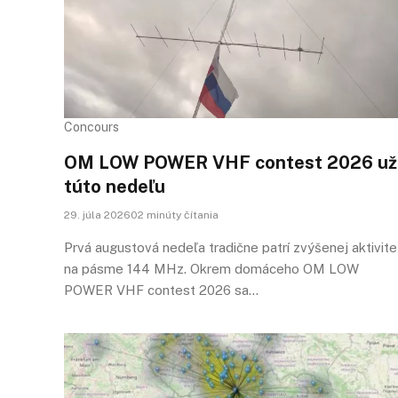
Concours
OM LOW POWER VHF contest 2026 už
túto nedeľu
29. júla 202602 minúty čítania
Prvá augustová nedeľa tradične patrí zvýšenej aktivite
na pásme 144 MHz. Okrem domáceho OM LOW
POWER VHF contest 2026 sa…