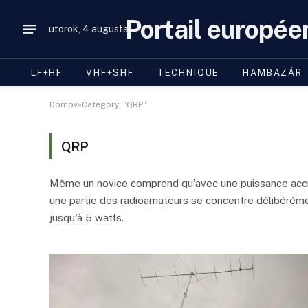
Portail europée
utorok, 4 augusta
LF+HF
VHF+SHF
TECHNIQUE
HAMBAZÁR
Domov»Category: "QRP"
QRP
Même un novice comprend qu'avec une puissance accrue, 
une partie des radioamateurs se concentre délibérément
jusqu'à 5 watts.