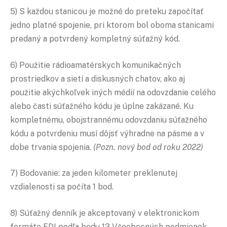
5) S každou stanicou je možné do preteku započítať
jedno platné spojenie, pri ktorom bol oboma stanicami
predaný a potvrdený kompletný súťažný kód.
6) Použitie rádioamatérskych komunikačných
prostriedkov a sietí a diskusných chatov, ako aj
použitie akýchkoľvek iných médií na odovzdanie celého
alebo časti súťažného kódu je úplne zakázané. Ku
kompletnému, obojstrannému odovzdaniu súťažného
kódu a potvrdeniu musí dôjsť výhradne na pásme a v
dobe trvania spojenia.
(Pozn. nový bod od roku 2022)
7) Bodovanie: za jeden kilometer preklenutej
vzdialenosti sa počíta 1 bod.
8) Súťažný denník je akceptovaný v elektronickom
formáte EDI podľa bodu 13 Všeobecných podmienok