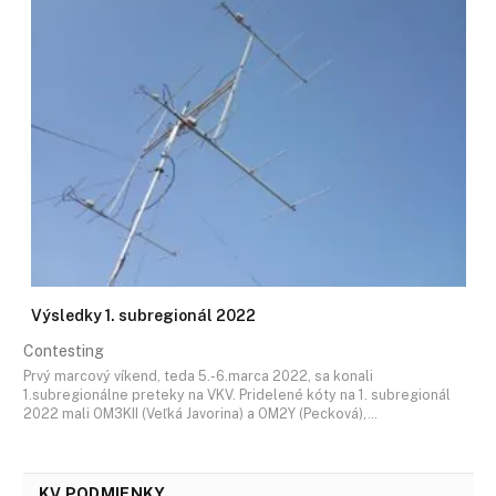
Výsledky 1. subregionál 2022
Contesting
Prvý marcový víkend, teda 5.-6.marca 2022, sa konali
1.subregionálne preteky na VKV. Pridelené kóty na 1. subregionál
2022 mali OM3KII (Veľká Javorina) a OM2Y (Pecková),…
KV PODMIENKY