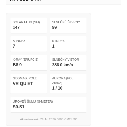
SOLAR FLUX (SFI)
SLNEČNÉ ŠKVRNY
147
99
A-INDEX
K-INDEX
7
1
X-RAY (ERUPCIE)
SLNEČNÝ VIETOR
B8.9
386.0 km/s
GEOMAG. POLE
AURORA (POL.
VR QUIET
ŽIARA)
1 / 10
ÚROVEŇ ŠUMU (S-METER)
S0-S1
Aktualizované: 28 Jul 2026 0800 GMT UTC