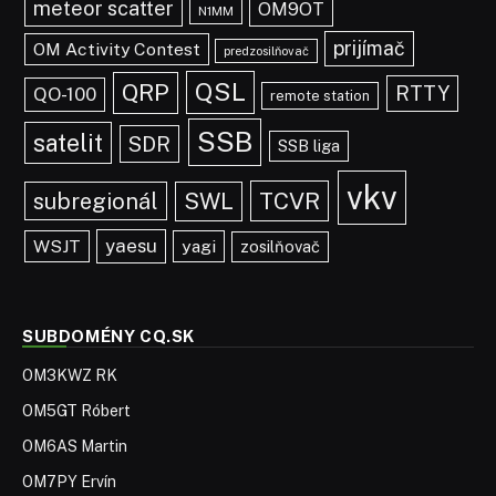
meteor scatter
OM9OT
N1MM
prijímač
OM Activity Contest
predzosilňovač
QSL
QRP
RTTY
QO-100
remote station
SSB
satelit
SDR
SSB liga
vkv
TCVR
subregionál
SWL
yaesu
WSJT
yagi
zosilňovač
SUBDOMÉNY CQ.SK
OM3KWZ RK
OM5GT Róbert
OM6AS Martin
OM7PY Ervín