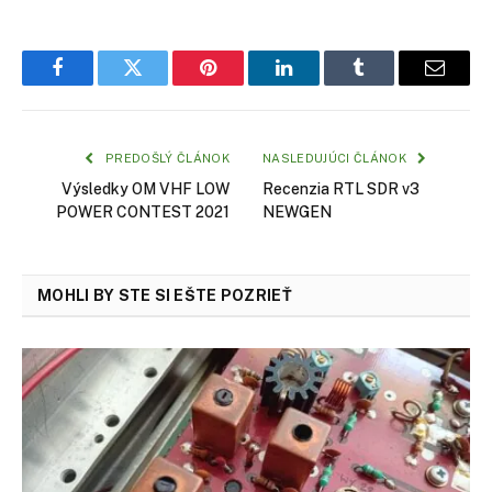
Facebook
Twitter
Pinterest
LinkedIn
Tumblr
Email
PREDOŠLÝ ČLÁNOK
NASLEDUJÚCI ČLÁNOK
Výsledky OM VHF LOW
Recenzia RTL SDR v3
POWER CONTEST 2021
NEWGEN
MOHLI BY STE SI EŠTE POZRIEŤ