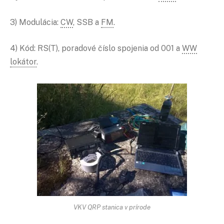
3) Modulácia:
CW
, SSB a
FM
.
4) Kód: RS(T), poradové číslo spojenia od 001 a
WW
lokátor
.
VKV QRP stanica v prírode