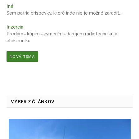
Iné
Sem patria príspevky, ktoré inde nie je možné zaradiť…
Inzercia
Predám – kúpim – vymením – darujem rádiotechniku a
elektroniku
NOVÁ TÉMA
VÝBER Z ČLÁNKOV