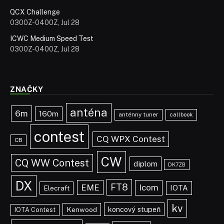
QCX Challenge
0300Z-0400Z, Jul 28
ICWC Medium Speed Test
0300Z-0400Z, Jul 28
ZNAČKY
anténa
6m
160m
anténny tuner
callbook
contest
CQ WPX Contest
CB
CW
CQ WW Contest
diplom
DK7ZB
DX
FT8
EME
Icom
IOTA
Elecraft
kv
koncový stupeň
Kenwood
IOTA Contest