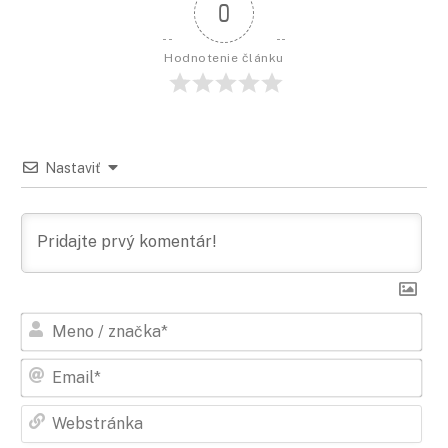
0
Hodnotenie článku
Nastaviť
Men
/
zna
Ema
Web