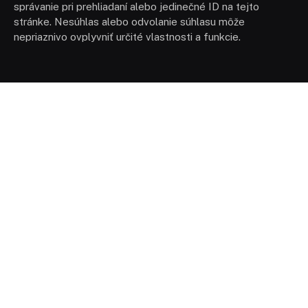
správanie pri prehliadaní alebo jedinečné ID na tejto
stránke. Nesúhlas alebo odvolanie súhlasu môže
nepriaznivo ovplyvniť určité vlastnosti a funkcie.