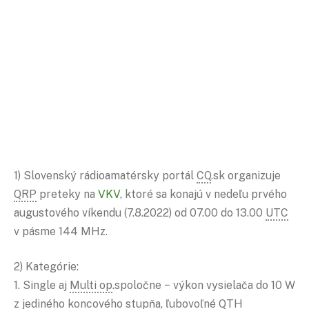
1) Slovenský rádioamatérsky portál
CQ
.sk organizuje
QRP
preteky na
VKV
, ktoré sa konajú v nedeľu prvého
augustového víkendu (7.8.2022) od 07.00 do 13.00
UTC
v pásme 144 MHz.
2) Kategórie:
1. Single aj
Multi op
.spoločne − výkon vysielača do 10 W
z jediného koncového stupňa, ľubovoľné
QTH