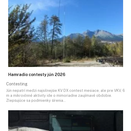
Hamradio contesty jún 2026
Contesting
Jún nepatrí medzi najsilnejšie KV DX contest mesiace, ale pre VKV, 6
m a mikrovlnné aktivity ide o mimoriadne zaujímavé obdobie.
Zlepšujúce sa podmienky šírenia…