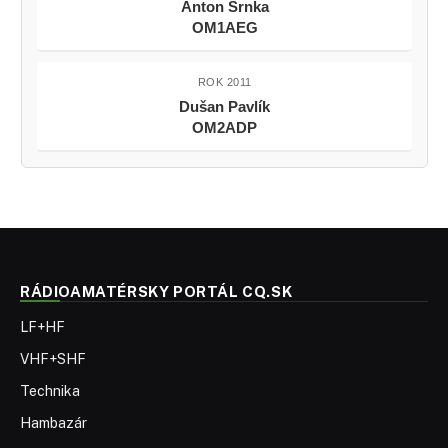
Anton Srnka
OM1AEG
ROK 2011
Dušan Pavlík
OM2ADP
RÁDIOAMATÉRSKY PORTÁL CQ.SK
LF+HF
VHF+SHF
Technika
Hambazár