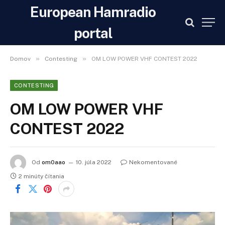
European Hamradio
portal
»
»
Domov
Contesting
OM LOW POWER VHF CONTEST 2022
CONTESTING
OM LOW POWER VHF
CONTEST 2022
Od
om0aao
10. júla 2022
Nekomentované
2 minúty čítania