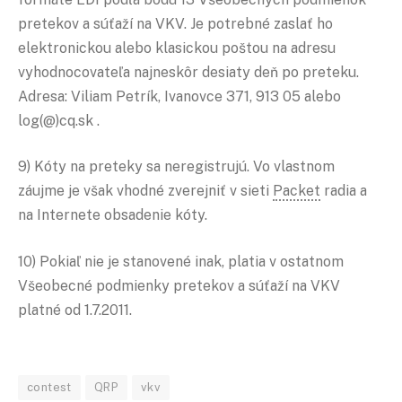
pretekov a súťaží na VKV. Je potrebné zaslať ho
elektronickou alebo klasickou poštou na adresu
vyhodnocovateľa najneskôr desiaty deň po preteku.
Adresa: Viliam Petrík, Ivanovce 371, 913 05 alebo
log(@)cq.sk .
9) Kóty na preteky sa neregistrujú. Vo vlastnom
záujme je však vhodné zverejniť v sieti
Packet
radia a
na Internete obsadenie kóty.
10) Pokiaľ nie je stanovené inak, platia v ostatnom
Všeobecné podmienky pretekov a súťaží na VKV
platné od 1.7.2011.
contest
QRP
vkv