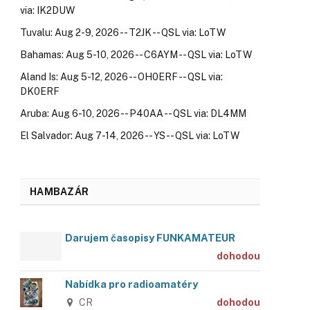
via: IK2DUW
Tuvalu: Aug 2-9, 2026 -- T2JK -- QSL via: LoTW
Bahamas: Aug 5-10, 2026 -- C6AYM -- QSL via: LoTW
Aland Is: Aug 5-12, 2026 -- OH0ERF -- QSL via:
DK0ERF
Aruba: Aug 6-10, 2026 -- P40AA -- QSL via: DL4MM
El Salvador: Aug 7-14, 2026 -- YS -- QSL via: LoTW
HAMBAZÁR
Darujem časopisy FUNKAMATEUR
dohodou
Nabídka pro radioamatéry
CR
dohodou