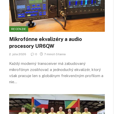
RECENZIE
Mikrofónne ekvalizéry a audio
procesory UR6QW
2. júla 2026
0
7 minút čítania
Každý moderný transceiver má zabudovaný
mikrofónyn zosilňovač a jednoduchý ekvalizér, ktorý
však pracuje len s globálnym frekvenčným profilom a
nie…