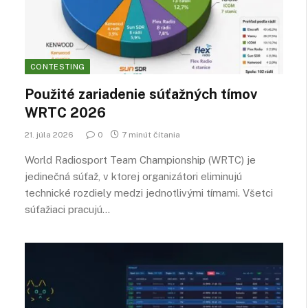
CONTESTING
Použité zariadenie súťažných tímov
WRTC 2026
21. júla 2026
0
7 minút čítania
World Radiosport Team Championship (WRTC) je
jedinečná súťaž, v ktorej organizátori eliminujú
technické rozdiely medzi jednotlivými tímami. Všetci
súťažiaci pracujú…