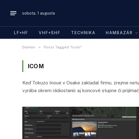
sobota, 1 augusta
LF+HF
VHF+SHF
TECHNIKA
HAMBAZÁR
»
Domov
Posts Tagged "Icom"
ICOM
Keď Tokuzo Inoue v Osake zakladal firmu, zrejme netuš
vyrába okrem rádiostaníc aj koncové stupne či prijímač