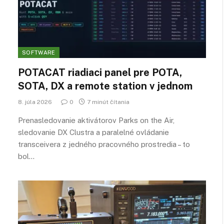
SOFTWARE
POTACAT riadiaci panel pre POTA,
SOTA, DX a remote station v jednom
8. júla 2026
0
7 minút čítania
Prenasledovanie aktivátorov Parks on the Air,
sledovanie DX Clustra a paralelné ovládanie
transceivera z jedného pracovného prostredia – to
bol…