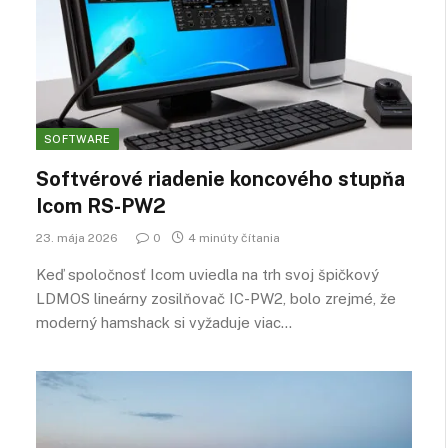
SOFTWARE
Softvérové riadenie koncového stupňa
Icom RS-PW2
23. mája 2026
0
4 minúty čítania
Keď spoločnosť Icom uviedla na trh svoj špičkový
LDMOS lineárny zosilňovač IC-PW2, bolo zrejmé, že
moderný hamshack si vyžaduje viac…