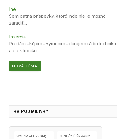
Iné
Sem patria príspevky, ktoré inde nie je možné
zaradiť…
Inzercia
Predám – kúpim – vymením – darujem rádiotechniku
a elektroniku
NOVÁ TÉMA
KV PODMIENKY
SOLAR FLUX (SFI)
SLNEČNÉ ŠKVRNY