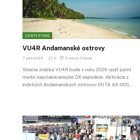
CONTESTING
VU4R Andamanské ostrovy
7. júla 2026
0
5 minút čítania
Volacia značka VU4R bude v roku 2026 opäť patriť
medzi najočakávanejšie DX expedície. Aktivácia z
indických Andamanských ostrovov (IOTA AS-001)…