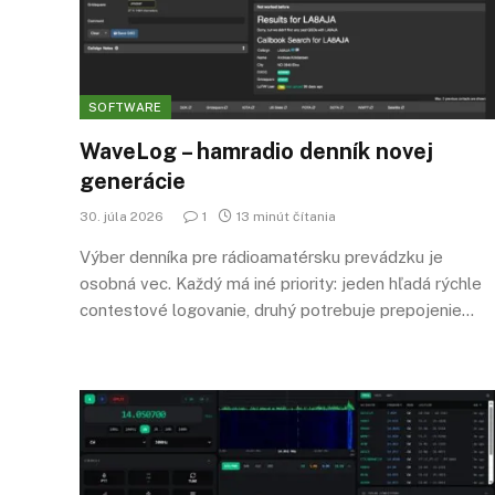
SOFTWARE
WaveLog – hamradio denník novej
generácie
30. júla 2026
1
13 minút čítania
Výber denníka pre rádioamatérsku prevádzku je
osobná vec. Každý má iné priority: jeden hľadá rýchle
contestové logovanie, druhý potrebuje prepojenie…