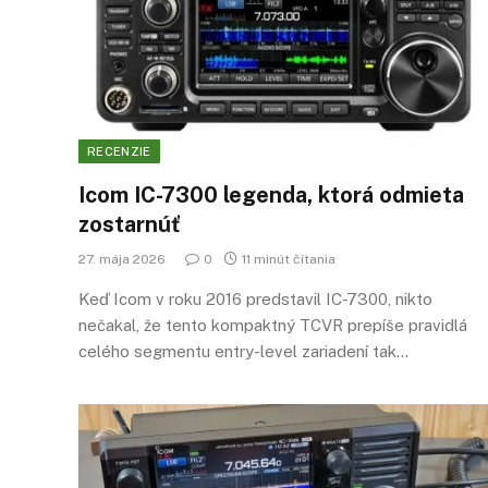
RECENZIE
Icom IC-7300 legenda, ktorá odmieta
zostarnúť
27. mája 2026
0
11 minút čítania
Keď Icom v roku 2016 predstavil IC-7300, nikto
nečakal, že tento kompaktný TCVR prepíše pravidlá
celého segmentu entry-level zariadení tak…