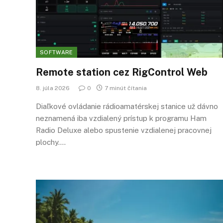
SOFTWARE
Remote station cez RigControl Web
8. júla 2026
0
7 minút čítania
Diaľkové ovládanie rádioamatérskej stanice už dávno
neznamená iba vzdialený prístup k programu Ham
Radio Deluxe alebo spustenie vzdialenej pracovnej
plochy.…