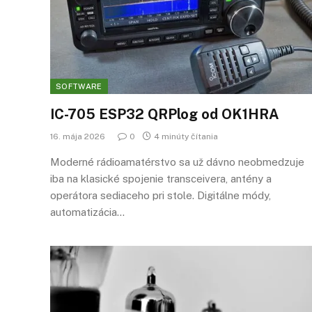
SOFTWARE
IC-705 ESP32 QRPlog od OK1HRA
16. mája 2026
0
4 minúty čítania
Moderné rádioamatérstvo sa už dávno neobmedzuje
iba na klasické spojenie transceivera, antény a
operátora sediaceho pri stole. Digitálne módy,
automatizácia…