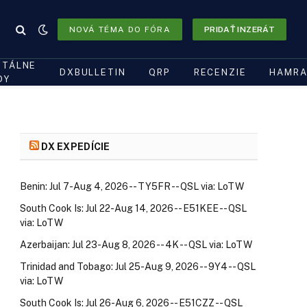
NOVÁ TÉMA DO FÓRA
PRIDAŤ INZERÁT
ITÁLNE
DXBULLETIN
QRP
RECENZIE
HAMRA
DY
DX EXPEDÍCIE
Benin: Jul 7-Aug 4, 2026 -- TY5FR -- QSL via: LoTW
South Cook Is: Jul 22-Aug 14, 2026 -- E51KEE -- QSL
via: LoTW
Azerbaijan: Jul 23-Aug 8, 2026 -- 4K -- QSL via: LoTW
Trinidad and Tobago: Jul 25-Aug 9, 2026 -- 9Y4 -- QSL
via: LoTW
South Cook Is: Jul 26-Aug 6, 2026 -- E51CZZ -- QSL