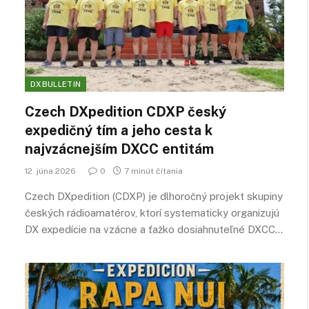
DXBULLETIN
Czech DXpedition CDXP český
expedičný tím a jeho cesta k
najvzácnejším DXCC entitám
12. júna 2026
0
7 minút čítania
Czech DXpedition (CDXP) je dlhoročný projekt skupiny
českých rádioamatérov, ktorí systematicky organizujú
DX expedície na vzácne a ťažko dosiahnuteľné DXCC…