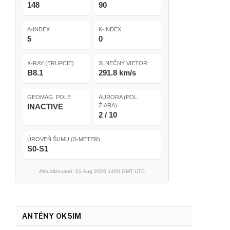
148
90
A-INDEX
K-INDEX
5
0
X-RAY (ERUPCIE)
SLNEČNÝ VIETOR
B8.1
291.8 km/s
GEOMAG. POLE
AURORA (POL.
INACTIVE
ŽIARA)
2 / 10
ÚROVEŇ ŠUMU (S-METER)
S0-S1
Aktualizované: 01 Aug 2026 1400 GMT UTC
ANTÉNY OK5IM