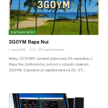
DIGITÁLNE MÓDY
3G0YM Rapa Nui
2. júna 2026
0
2 minúty čítania
Manu, CE3YMR, oznámil plánovanú DX expedíciu z
Rapa Nui (Veľkonočný ostrov) s volacím znakom
3G0YM. Expedícia je naplánovaná na 20.–27.…