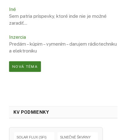
Iné
Sem patria príspevky, ktoré inde nie je možné
zaradiť…
Inzercia
Predám – kúpim – vymením – darujem rádiotechniku
a elektroniku
NOVÁ TÉMA
KV PODMIENKY
SOLAR FLUX (SFI)
SLNEČNÉ ŠKVRNY