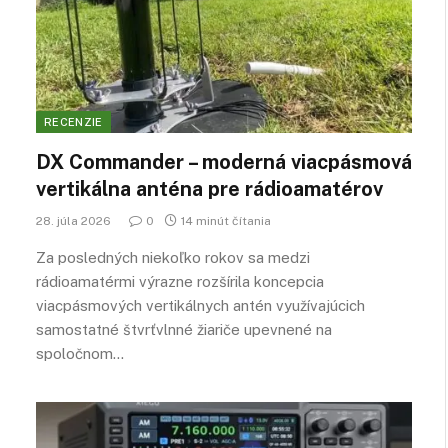
RECENZIE
DX Commander – moderná viacpásmová
vertikálna anténa pre rádioamatérov
28. júla 2026
0
14 minút čítania
Za posledných niekoľko rokov sa medzi
rádioamatérmi výrazne rozšírila koncepcia
viacpásmových vertikálnych antén využívajúcich
samostatné štvrťvlnné žiariče upevnené na
spoločnom…