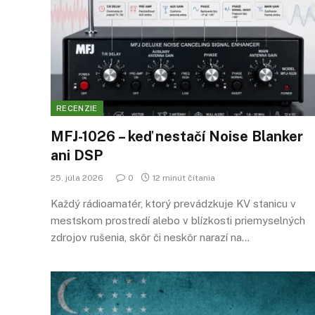
RECENZIE
MFJ-1026 – keď nestačí Noise Blanker
ani DSP
25. júla 2026
0
12 minút čítania
Každý rádioamatér, ktorý prevádzkuje KV stanicu v
mestskom prostredí alebo v blízkosti priemyselných
zdrojov rušenia, skôr či neskôr narazí na…