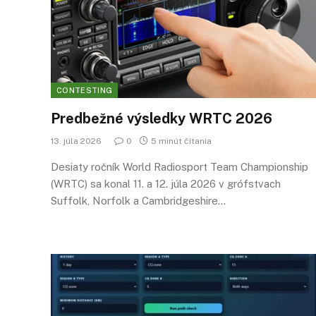
CONTESTING
Predbežné výsledky WRTC 2026
13. júla 2026
0
5 minút čítania
Desiaty ročník World Radiosport Team Championship
(WRTC) sa konal 11. a 12. júla 2026 v grófstvach
Suffolk, Norfolk a Cambridgeshire…