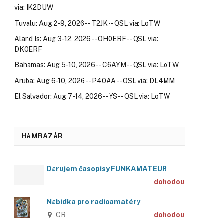
via: IK2DUW
Tuvalu: Aug 2-9, 2026 -- T2JK -- QSL via: LoTW
Aland Is: Aug 3-12, 2026 -- OH0ERF -- QSL via:
DK0ERF
Bahamas: Aug 5-10, 2026 -- C6AYM -- QSL via: LoTW
Aruba: Aug 6-10, 2026 -- P40AA -- QSL via: DL4MM
El Salvador: Aug 7-14, 2026 -- YS -- QSL via: LoTW
HAMBAZÁR
Darujem časopisy FUNKAMATEUR
dohodou
Nabídka pro radioamatéry
CR
dohodou