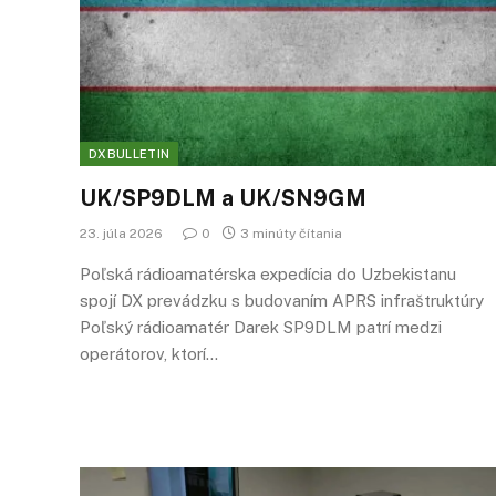
DXBULLETIN
UK/SP9DLM a UK/SN9GM
23. júla 2026
0
3 minúty čítania
Poľská rádioamatérska expedícia do Uzbekistanu
spojí DX prevádzku s budovaním APRS infraštruktúry
Poľský rádioamatér Darek SP9DLM patrí medzi
operátorov, ktorí…