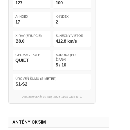
127
100
A-INDEX
K-INDEX
17
2
X-RAY (ERUPCIE)
SLNEČNÝ VIETOR
B8.0
412.8 km/s
GEOMAG. POLE
AURORA (POL.
QUIET
ŽIARA)
5 / 10
ÚROVEŇ ŠUMU (S-METER)
S1-S2
Aktualizované: 03 Aug 2026 1104 GMT UTC
ANTÉNY OK5IM