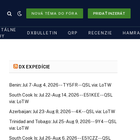
NOVÁ TÉMA DO FÓRA
PRIDAŤ INZERÁT
ITÁLNE
DXBULLETIN
QRP
RECENZIE
HAMRA
DY
DX EXPEDÍCIE
Benin: Jul 7-Aug 4, 2026 -- TY5FR -- QSL via: LoTW
South Cook Is: Jul 22-Aug 14, 2026 -- E51KEE -- QSL
via: LoTW
Azerbaijan: Jul 23-Aug 8, 2026 -- 4K -- QSL via: LoTW
Trinidad and Tobago: Jul 25-Aug 9, 2026 -- 9Y4 -- QSL
via: LoTW
South Cook Is: Jul 26-Aug 6, 2026 -- E51CZZ -- QSL