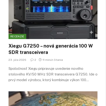
RECENZIE
Xiegu G7250 – nová generácia 100 W
SDR transceivera
23. júla 2026
2
11 minút čítania
Spoločnosť Xiegu pripravuje uvedenie nového
stolového KV/50 MHz SDR transceivera G7250. Ide o
prvý model výrobcu, ktorý kombinuje výkon 100…