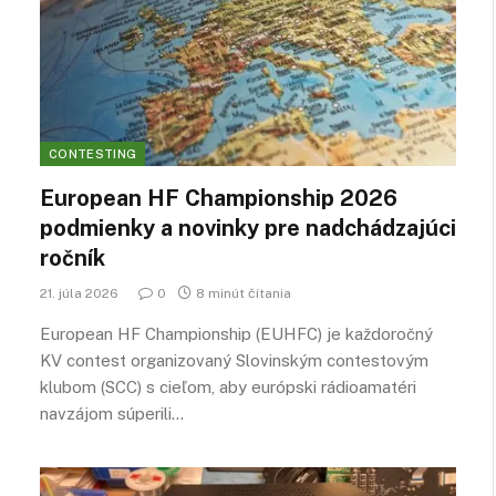
CONTESTING
European HF Championship 2026
podmienky a novinky pre nadchádzajúci
ročník
21. júla 2026
0
8 minút čítania
European HF Championship (EUHFC) je každoročný
KV contest organizovaný Slovinským contestovým
klubom (SCC) s cieľom, aby európski rádioamatéri
navzájom súperili…