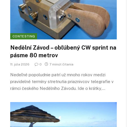
CONTESTING
Nedělní Závod – obľúbený CW sprint na
pásme 80 metrov
11. júla 2026
0
7 minút čítania
Nedeľné popoludnie patrí už mnoho rokov medzi
pravidelné termíny stretnutia priaznivcov telegrafie v
rámci českého Nedělního Závodu. Ide o krátky,…