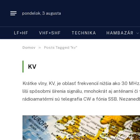
pondelok, 3 augusta
LF+HF
VHF+SHF
TECHNIKA
HAMBAZÁR
»
Domov
Posts Tagged "kv"
KV
Krátke vlny, KV, je oblasť frekvencií nižšia ako 30 MH
líši spôsobmi šírenia signálu, mnohokrát aj anténami 
rádioamatérmi sú telegrafia CW a fónia SSB. Nezanedb