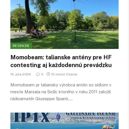
RECENZIE
Momobeam: talianske antény pre HF
contesting aj každodennú prevádzku
15. júla 2026
0
10 minút čítania
Momobeam je taliansky výrobca antén so sídlom v
meste Marsala na Sicílii, ktorého v roku 2011 založil
rádioamatér Giuseppe Spanò,…