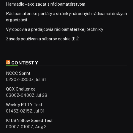
Hamradio – ako začať s rádioamatérstvom
Rádioamatérske portály a stránky národných rádioamatérskych
organizácií
Výrobcovia a predajcovia rádioamatérskej techniky
Zásady používania súborov cookie (EÚ)
CONTESTY
NCCC Sprint
0230Z-0300Z, Jul 31
QCX Challenge
0300Z-0400Z, Jul 28
Weekly RTTY Test
0145Z-0215Z, Jul 31
K1USN Slow Speed Test
0000Z-0100Z, Aug 3