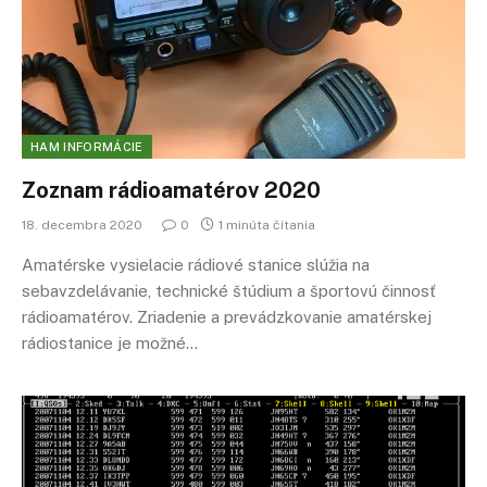
HAM INFORMÁCIE
Zoznam rádioamatérov 2020
18. decembra 2020
0
1 minúta čítania
Amatérske vysielacie rádiové stanice slúžia na
sebavzdelávanie, technické štúdium a športovú činnosť
rádioamatérov. Zriadenie a prevádzkovanie amatérskej
rádiostanice je možné…