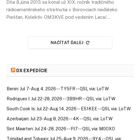
Dňa 8.júna 2013 sa konal už XIX. ročník tradičného
rádioamatérskeho stretnutia v Borovciach neďaleko
Piešťan. Kolektív OM3KVE pod vedením Laca/…
NAČÍTAŤ ĎALEJ
DX EXPEDÍCIE
Benin: Jul 7-Aug 4, 2026 -- TY5FR -- QSL via: LoTW
Rodrigues I: Jul 22-28, 2026 -- 3B9HR -- QSL via: LoTW
South Cook Is: Jul 22-Aug 14, 2026 -- E51KEE -- QSL via: LoTW
Azerbaijan: Jul 23-Aug 8, 2026 -- 4K -- QSL via: LoTW
Sint Maarten: Jul 24-28, 2026 -- PJ7 -- QSL via: M0OXO
Trinidad and Tobago: Jul 25-Aug 9, 2026 -- 9Y4 -- QSL via: