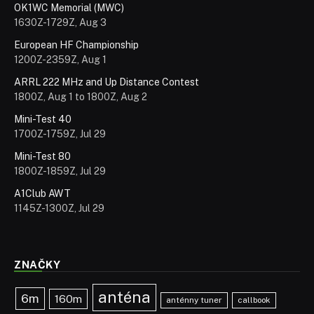
OK1WC Memorial (MWC)
1630Z-1729Z, Aug 3
European HF Championship
1200Z-2359Z, Aug 1
ARRL 222 MHz and Up Distance Contest
1800Z, Aug 1 to 1800Z, Aug 2
Mini-Test 40
1700Z-1759Z, Jul 29
Mini-Test 80
1800Z-1859Z, Jul 29
A1Club AWT
1145Z-1300Z, Jul 29
ZNAČKY
anténa
6m
160m
anténny tuner
callbook