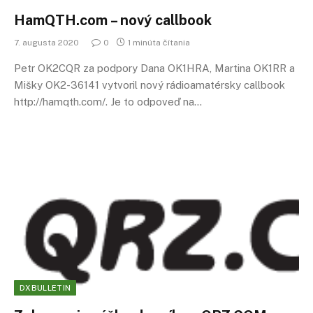
HamQTH.com – nový callbook
7. augusta 2020
0
1 minúta čítania
Petr OK2CQR za podpory Dana OK1HRA, Martina OK1RR a
Mišky OK2-36141 vytvoril nový rádioamatérsky callbook
http://hamqth.com/. Je to odpoveď na…
DXBULLETIN