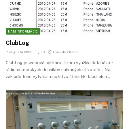
HAM INFORMÁCIE
ClubLog
7. augusta 2020
0
1 minúta čítania
ClubLog je webová aplikácia, ktorá využíva databázu z
rádioamatérskych denníkov nahraných užívateľmi. Na
základe toho vytvára množstvo štatistík, tabuliek a…