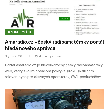
HAM INFORMÁCIE
Amaradio.cz – český rádioamatérsky portál
hľadá nového správcu
8. júna 2026
0
4 minúty čítania
Portál amaradio.cz je niekoľkoročný český rádioamatérsky
web, ktorý svojím obsahom pokrýva širokú škálu tém
relevantných pre aktívnych operátorov, SWL poslucháčov…