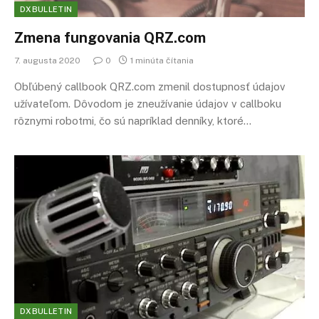
DXBULLETIN
Zmena fungovania QRZ.com
7. augusta 2020
0
1 minúta čítania
Obľúbený callbook QRZ.com zmenil dostupnosť údajov
užívateľom. Dôvodom je zneužívanie údajov v callboku
rôznymi robotmi, čo sú napríklad denníky, ktoré…
DXBULLETIN