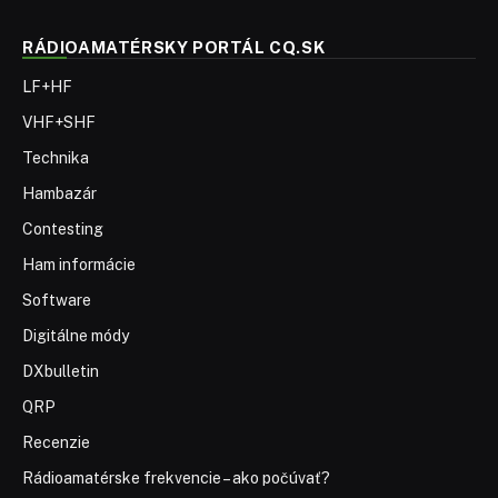
RÁDIOAMATÉRSKY PORTÁL CQ.SK
LF+HF
VHF+SHF
Technika
Hambazár
Contesting
Ham informácie
Software
Digitálne módy
DXbulletin
QRP
Recenzie
Rádioamatérske frekvencie – ako počúvať?