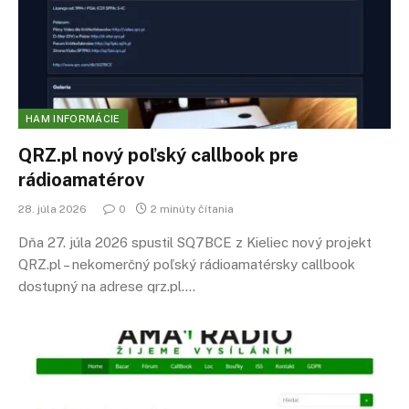
HAM INFORMÁCIE
QRZ.pl nový poľský callbook pre
rádioamatérov
28. júla 2026
0
2 minúty čítania
Dňa 27. júla 2026 spustil SQ7BCE z Kieliec nový projekt
QRZ.pl – nekomerčný poľský rádioamatérsky callbook
dostupný na adrese qrz.pl.…