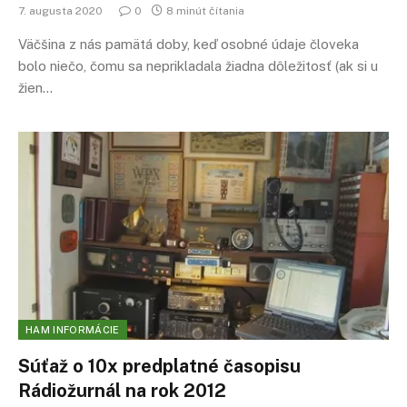
7. augusta 2020
0
8 minút čítania
Väčšina z nás pamätá doby, keď osobné údaje človeka
bolo niečo, čomu sa neprikladala žiadna dôležitosť (ak si u
žien…
HAM INFORMÁCIE
Súťaž o 10x predplatné časopisu
Rádiožurnál na rok 2012