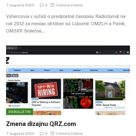
7. augusta 2020
0
1 minúta čítania
Výhercovia v súťaži o predplatné časopisu Rádiožurnál na
rok 2012 za mesiac október sú: Ľubomír, OM2LH a Patrik,
OM3RP. Srdečne…
DXBULLETIN
Zmena dizajnu QRZ.com
7. augusta 2020
0
1 minúta čítania