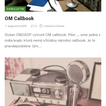
DXBULLETIN
OM Callbook
7. augusta 2020
0
1 minúta čítania
Dušan OM2ADP vytvoril OM callbook. Píše: „…sme jedna z
mála krajín, ktorá nemá oficiálny národný callbook. Je to
pravdepodobne tým,…