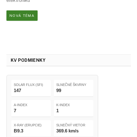
elektroniku
NOVÁ TÉMA
KV PODMIENKY
SOLAR FLUX (SFI)
SLNEČNÉ ŠKVRNY
147
99
A-INDEX
K-INDEX
7
1
X-RAY (ERUPCIE)
SLNEČNÝ VIETOR
B9.3
369.6 km/s