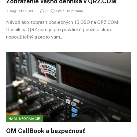
Zobrazenie vášho denníka v QRZ.COM
7. augusta 2020
0
1 minúta čítania
Návod ako zobraziť posledných 15 QSO na QRZ.COM
Denník na QRZ.com je pre praktické použitie skoro
nepoužiteľný a preto vám…
HAM INFORMÁCIE
OM CallBook a bezpečnosť