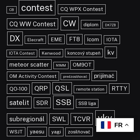
contest
CQ WPX Contest
CB
CW
CQ WW Contest
diplom
DK7ZB
DX
FT8
EME
Icom
IOTA
Elecraft
kv
koncový stupeň
Kenwood
IOTA Contest
meteor scatter
OM9OT
N1MM
prijímač
OM Activity Contest
predzosilňovač
QSL
QRP
RTTY
QO-100
remote station
SSB
satelit
SDR
SSB liga
vkv
TCVR
subregionál
SWL
FR
yaesu
WSJT
yagi
zosilňovač