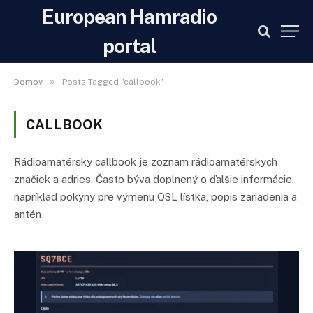
European Hamradio
portal
»
Domov
Posts Tagged "callbook"
CALLBOOK
Rádioamatérsky callbook je zoznam rádioamatérskych
značiek a adries. Často býva doplnený o ďalšie informácie,
napríklad pokyny pre výmenu QSL lístka, popis zariadenia a
antén