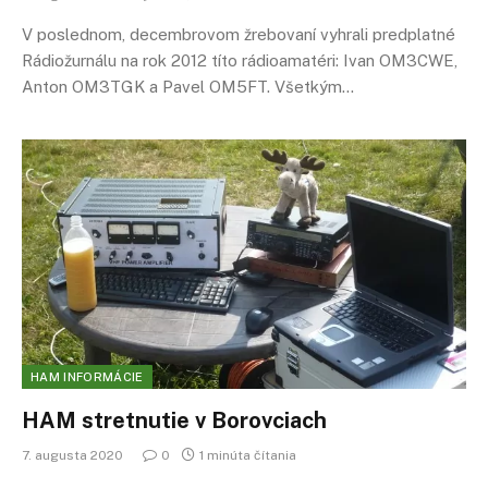
V poslednom, decembrovom žrebovaní vyhrali predplatné
Rádiožurnálu na rok 2012 títo rádioamatéri: Ivan OM3CWE,
Anton OM3TGK a Pavel OM5FT. Všetkým…
HAM INFORMÁCIE
HAM stretnutie v Borovciach
7. augusta 2020
0
1 minúta čítania