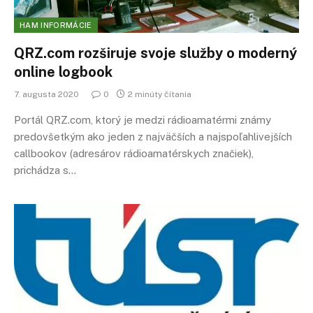
HAM INFORMÁCIE
QRZ.com rozširuje svoje služby o moderný
online logbook
7. augusta 2020
0
2 minúty čítania
Portál QRZ.com, ktorý je medzi rádioamatérmi známy
predovšetkým ako jeden z najväčších a najspoľahlivejších
callbookov (adresárov rádioamatérskych značiek),
prichádza s…