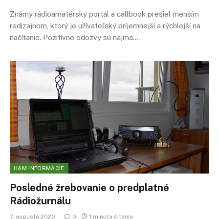
Známy rádioamatérsky portál a callbook prešiel menším
redizajnom, ktorý je užívateľský príjemnejší a rýchlejší na
načítanie. Pozitívne odozvy sú najmä…
HAM INFORMÁCIE
Posledné žrebovanie o predplatné
Rádiožurnálu
7. augusta 2020
0
1 minúta čítania