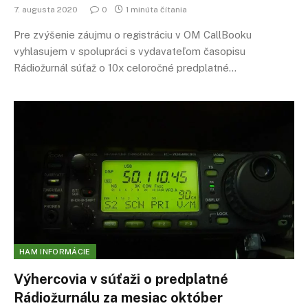
7. augusta 2020
0
1 minúta čítania
Pre zvýšenie záujmu o registráciu v OM CallBooku
vyhlasujem v spolupráci s vydavateľom časopisu
Rádiožurnál súťaž o 10x celoročné predplatné…
HAM INFORMÁCIE
Výhercovia v súťaži o predplatné
Rádiožurnálu za mesiac október