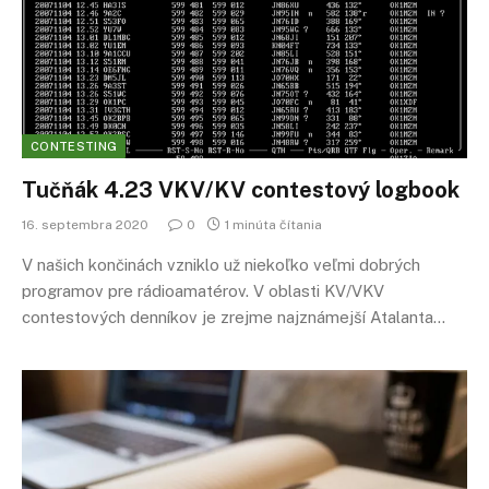
CONTESTING
Tučňák 4.23 VKV/KV contestový logbook
16. septembra 2020
0
1 minúta čítania
V našich končinách vzniklo už niekoľko veľmi dobrých
programov pre rádioamatérov. V oblasti KV/VKV
contestových denníkov je zrejme najznámejší Atalanta…