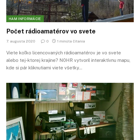
HAM INFORMÁCIE
Počet rádioamatérov vo svete
7. augusta 2020
0
1 minúta čítania
Viete koľko licencovaných rádioamatérov je vo svete
alebo tej-ktorej krajine? N0HR vytvoril interaktívnu mapu,
kde si pár kliknutiami viete všetky…