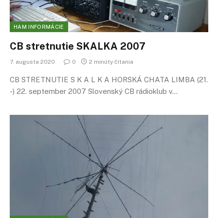
HAM INFORMÁCIE
CB stretnutie SKALKA 2007
7. augusta 2020
0
2 minúty čítania
CB STRETNUTIE S K A L K A HORSKÁ CHATA LIMBA (21.
-) 22. september 2007 Slovenský CB rádioklub v…