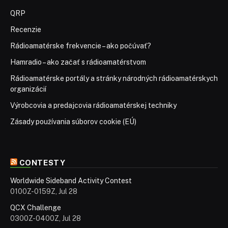
QRP
Recenzie
Rádioamatérske frekvencie – ako počúvať?
Hamradio – ako začať s rádioamatérstvom
Rádioamatérske portály a stránky národných rádioamatérskych
organizácií
Výrobcovia a predajcovia rádioamatérskej techniky
Zásady používania súborov cookie (EÚ)
CONTESTY
Worldwide Sideband Activity Contest
0100Z-0159Z, Jul 28
QCX Challenge
0300Z-0400Z, Jul 28