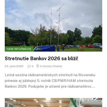
HAM INFORMÁCIE
Stretnutie Bankov 2026 sa blíži!
23. júna 2026
0
2 minúty čítania
Letná sezóna rádioamatérskych stretnutí na Slovensku
prinesie aj jubilejný 5. ročník CB/PMR/HAM stretnutia
Bankov 2026. Podujatie je určené pre rádioamatérov,…