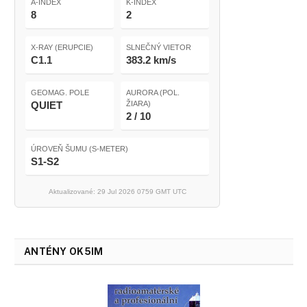
A-INDEX
K-INDEX
8
2
X-RAY (ERUPCIE)
SLNEČNÝ VIETOR
C1.1
383.2 km/s
GEOMAG. POLE
AURORA (POL.
QUIET
ŽIARA)
2 / 10
ÚROVEŇ ŠUMU (S-METER)
S1-S2
Aktualizované: 29 Jul 2026 0759 GMT UTC
ANTÉNY OK5IM