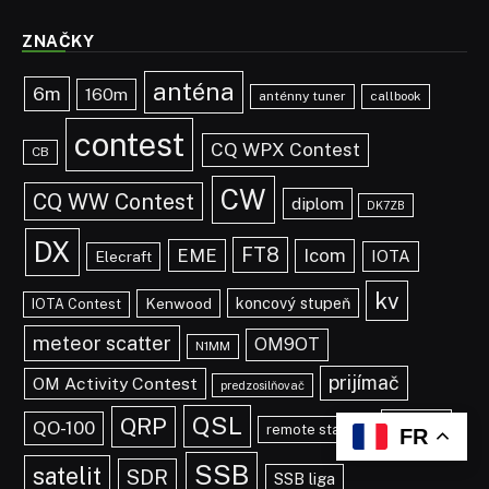
ZNAČKY
anténa
6m
160m
anténny tuner
callbook
contest
CQ WPX Contest
CB
CW
CQ WW Contest
diplom
DK7ZB
DX
FT8
EME
Icom
IOTA
Elecraft
kv
koncový stupeň
Kenwood
IOTA Contest
meteor scatter
OM9OT
N1MM
prijímač
OM Activity Contest
predzosilňovač
QSL
QRP
RTTY
QO-100
remote station
FR
SSB
satelit
SDR
SSB liga