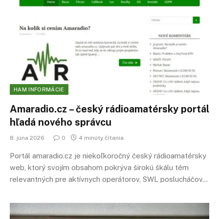
HAM INFORMÁCIE
Amaradio.cz – český rádioamatérsky portál
hľadá nového správcu
8. júna 2026
0
4 minúty čítania
Portál amaradio.cz je niekoľkoročný český rádioamatérsky
web, ktorý svojím obsahom pokrýva širokú škálu tém
relevantných pre aktívnych operátorov, SWL poslucháčov…