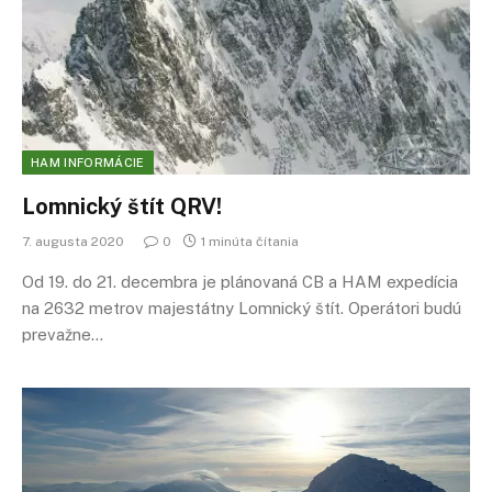
HAM INFORMÁCIE
Lomnický štít QRV!
7. augusta 2020
0
1 minúta čítania
Od 19. do 21. decembra je plánovaná CB a HAM expedícia
na 2632 metrov majestátny Lomnický štít. Operátori budú
prevažne…