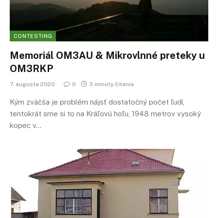
CONTESTING
Memoriál OM3AU & Mikrovlnné preteky u
OM3RKP
7. augusta 2020
0
3 minúty čítania
Kým zväčša je problém nájsť dostatočný počet ľudí,
tentokrát sme si to na Kráľovú hoľu, 1948 metrov vysoký
kopec v…