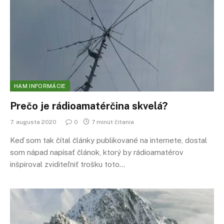
HAM INFORMÁCIE
Prečo je rádioamatérčina skvelá?
7. augusta 2020
0
7 minút čítania
Keď som tak čítal články publikované na internete, dostal
som nápad napísať článok, ktorý by rádioamatérov
inšpiroval zviditeľniť trošku toto…