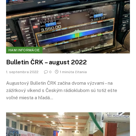
HAM INFORMÁCIE
Bulletin ČRK – august 2022
1. septembra 2022
0
1 minúta čítania
Augustový Bulletin ČRK začína dvoma výzvami – na
zážitkový víkend s Českým rádioklubom sú totiž ešte
voľné miesta a hľadá…