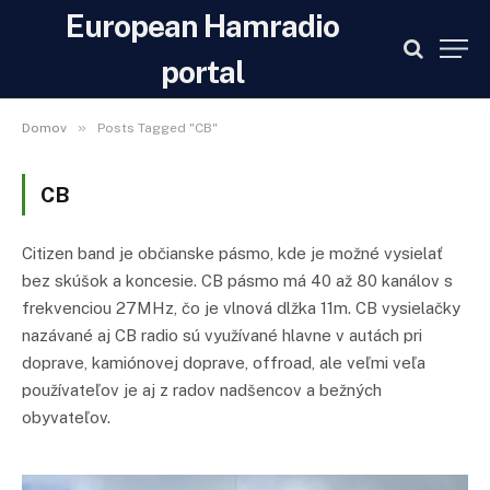
European Hamradio
portal
»
Domov
Posts Tagged "CB"
CB
Citizen band je občianske pásmo, kde je možné vysielať
bez skúšok a koncesie. CB pásmo má 40 až 80 kanálov s
frekvenciou 27MHz, čo je vlnová dlžka 11m. CB vysielačky
nazávané aj CB radio sú využívané hlavne v autách pri
doprave, kamiónovej doprave, offroad, ale veľmi veľa
používateľov je aj z radov nadšencov a bežných
obyvateľov.