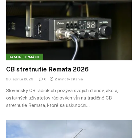
HAM INFORMÁCIE
CB stretnutie Remata 2026
20. apríla 2026
0
2 minúty čítania
Slovenský CB rádioklub pozýva svojich členov, ako aj
ostatných užívateľov rádiových vĺn na tradičné CB
stretnutie Remata, ktoré sa uskutoční…