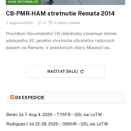
HAM INFORMÁCIE
CB-PMR-HAM stretnutie Remata 2014
7. augusta 2020
0
3 minúty čítania
Prezídium Slovenského CB rádioklubu oznamuje termín
jubilejného 20. jarného stretnutia užívateľov rádiových
pásiem na Remate. V priestoroch chaty Mladosť sa…
NAČÍTAŤ ĎALEJ
DX EXPEDÍCIE
Benin: Jul 7-Aug 4, 2026 -- TY5FR -- QSL via: LoTW
Rodrigues I: Jul 22-28, 2026 -- 3B9HR -- QSL via: LoTW