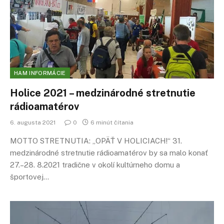
HAM INFORMÁCIE
Holice 2021 – medzinárodné stretnutie
rádioamatérov
6. augusta 2021
0
6 minút čítania
MOTTO STRETNUTIA: „OPÄŤ V HOLICIACH!“ 31.
medzinárodné stretnutie rádioamatérov by sa malo konať
27.–28. 8.2021 tradične v okolí kultúrneho domu a
športovej…