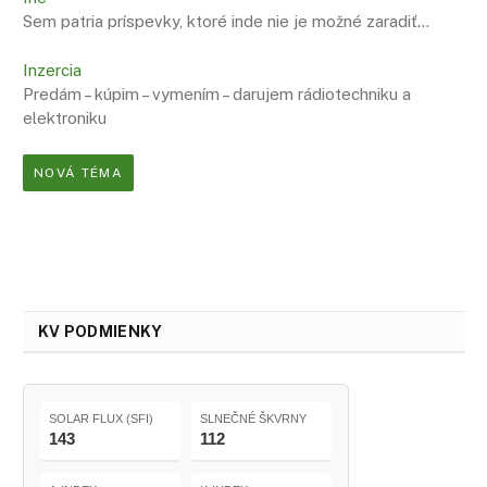
Sem patria príspevky, ktoré inde nie je možné zaradiť…
Inzercia
Predám – kúpim – vymením – darujem rádiotechniku a
elektroniku
NOVÁ TÉMA
KV PODMIENKY
SOLAR FLUX (SFI)
SLNEČNÉ ŠKVRNY
143
112