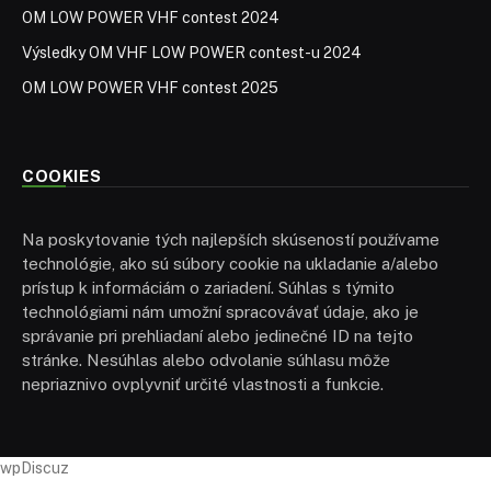
OM LOW POWER VHF contest 2024
Výsledky OM VHF LOW POWER contest-u 2024
OM LOW POWER VHF contest 2025
COOKIES
Na poskytovanie tých najlepších skúseností používame
technológie, ako sú súbory cookie na ukladanie a/alebo
prístup k informáciám o zariadení. Súhlas s týmito
technológiami nám umožní spracovávať údaje, ako je
správanie pri prehliadaní alebo jedinečné ID na tejto
stránke. Nesúhlas alebo odvolanie súhlasu môže
nepriaznivo ovplyvniť určité vlastnosti a funkcie.
wpDiscuz