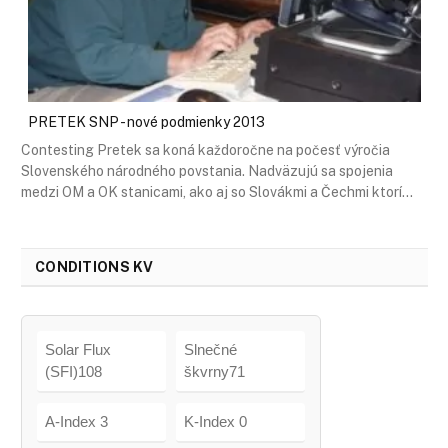
PRETEK SNP - nové podmienky 2013
Contesting Pretek sa koná každoročne na počesť výročia
Slovenského národného povstania. Nadväzujú sa spojenia
medzi OM a OK stanicami, ako aj so Slovákmi a Čechmi ktorí…
CONDITIONS KV
Solar Flux
Slnečné
(SFI)108
škvrny71
A-Index 3
K-Index 0