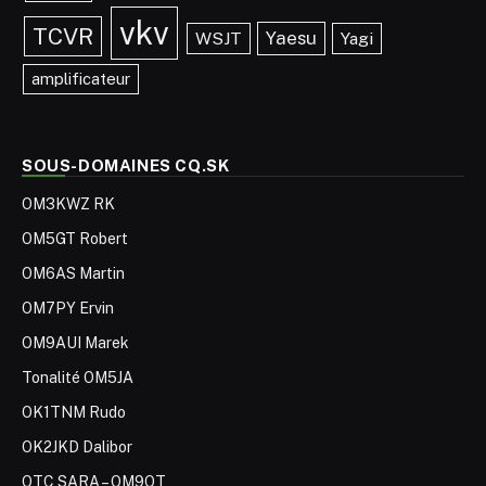
vkv
TCVR
Yaesu
WSJT
Yagi
amplificateur
SOUS-DOMAINES CQ.SK
OM3KWZ RK
OM5GT Robert
OM6AS Martin
OM7PY Ervin
OM9AUI Marek
Tonalité OM5JA
OK1TNM Rudo
OK2JKD Dalibor
OTC SARA – OM9OT