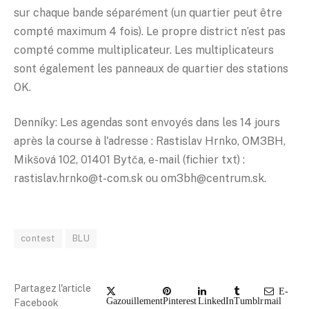
sur chaque bande séparément (un quartier peut être
compté maximum 4 fois). Le propre district n’est pas
compté comme multiplicateur. Les multiplicateurs
sont également les panneaux de quartier des stations
OK.
Denníky: Les agendas sont envoyés dans les 14 jours
après la course à l'adresse : Rastislav Hrnko, OM3BH,
Mikšová 102, 01401 Bytča, e-mail (fichier txt) :
rastislav.hrnko@t-com.sk ou om3bh@centrum.sk.
contest
BLU
Partagez l'article
E-
Gazouillement
Pinterest
LinkedIn
Tumblr
mail
Facebook