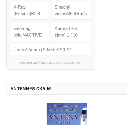
X-Ray
Slnečný
(Erupcie)B2.9
vietor306.6 km/s
Geomag.
Aurora (Pol.
poleINACTIVE
žiara) 1 / 10
Úroveň šumu (S-Meter)S0-S1
Aktualizované: 06 Aug 2026 1832 GMT UTC
ANTENNES OK5IM