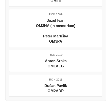
OM1II
ROK 2009
Jozef Ivan
OM3NA (in memoriam)
Peter Martiška
OM3PA
ROK 2010
Anton Srnka
OM1AEG
ROK 2011
Dušan Pavlík
OM2ADP