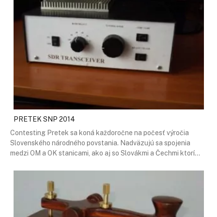
PRETEK SNP 2014
Contesting Pretek sa koná každoročne na počesť výročia
Slovenského národného povstania. Nadväzujú sa spojenia
medzi OM a OK stanicami, ako aj so Slovákmi a Čechmi ktorí…