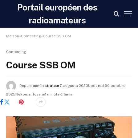
Portail européen des
radioamateurs
Maison»Contesting»Course SSB OM
Contesting
Course SSB OM
Depuis
administrateur
7. augusta 2020Updated:
30 octobre
2025
Nekomentované1 minúta čítania
Facebook
Gazouillement
Pinterest