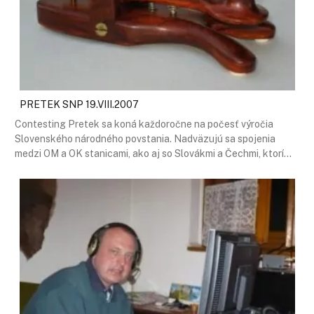
PRETEK SNP 19.VIII.2007
Contesting Pretek sa koná každoročne na počesť výročia
Slovenského národného povstania. Nadväzujú sa spojenia
medzi OM a OK stanicami, ako aj so Slovákmi a Čechmi, ktorí…