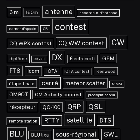
antenne
6 m
160m
accordeur d'antenne
contest
carnet d'appels
CB
CW
CQ WW contest
CQ WPX contest
DX
GEM
diplôme
Électrocraft
DK7ZB
FT8
Icom
IOTA
Kenwood
IOTA contest
carré
meteor scatter
étape finale
N1MM
OM9OT
OM Activity contest
préamplificateur
QRP
QSL
récepteur
QO-100
satellite
DTS
RTTY
remote station
BLU
sous-régional
SWL
BLU liga