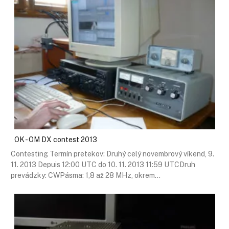
OK - OM DX contest 2013
Contesting Termín pretekov: Druhý celý novembrový víkend, 9.
11. 2013 Depuis 12:00 UTC do 10. 11. 2013 11:59 UTCDruh
prevádzky: CWPásma: 1,8 až 28 MHz, okrem…