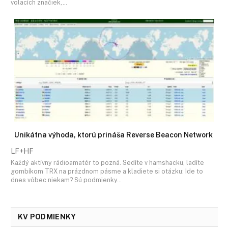
volacích značiek,…
Unikátna výhoda, ktorú prináša Reverse Beacon Network
LF+HF
Každý aktívny rádioamatér to pozná. Sedíte v hamshacku, ladíte
gombíkom TRX na prázdnom pásme a kladiete si otázku: Ide to
dnes vôbec niekam? Sú podmienky…
KV PODMIENKY