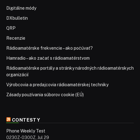
Digitálne módy
DXbulletin
QRP
Recenzie
Rádioamatérske frekvencie – ako počúvať?
Hamradio – ako začať s rádioamatérstvom
Rádioamatérske portály a stránky národných rádioamatérskych
organizácií
Výrobcovia a predajcovia rádioamatérskej techniky
Zásady používania súborov cookie (EÚ)
CONTESTY
Phone Weekly Test
0230Z-0300Z, Jul 29