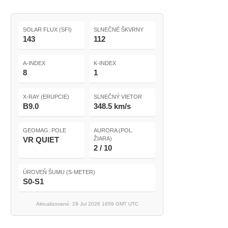
SOLAR FLUX (SFI)
SLNEČNÉ ŠKVRNY
143
112
A-INDEX
K-INDEX
8
1
X-RAY (ERUPCIE)
SLNEČNÝ VIETOR
B9.0
348.5 km/s
GEOMAG. POLE
AURORA (POL.
VR QUIET
ŽIARA)
2 / 10
ÚROVEŇ ŠUMU (S-METER)
S0-S1
Aktualizované: 29 Jul 2026 1659 GMT UTC