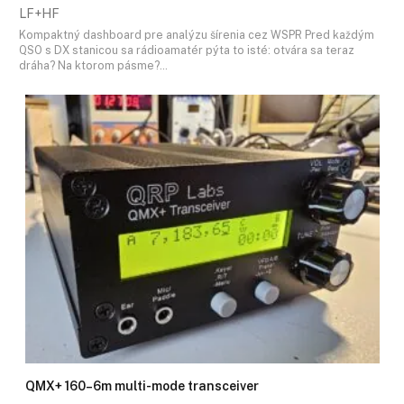
LF+HF
Kompaktný dashboard pre analýzu šírenia cez WSPR Pred každým
QSO s DX stanicou sa rádioamatér pýta to isté: otvára sa teraz
dráha? Na ktorom pásme?…
QMX+ 160–6m multi-mode transceiver