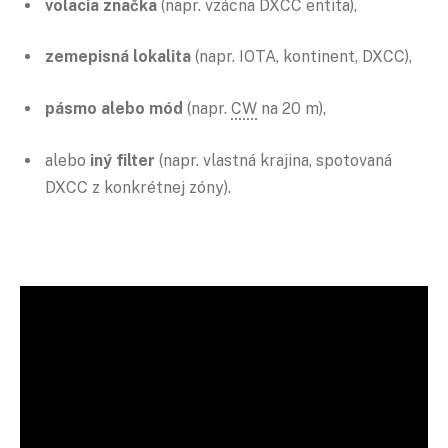
volacia značka
(napr. vzácna DXCC entita),
zemepisná lokalita
(napr. IOTA, kontinent, DXCC),
pásmo alebo mód
(napr.
CW
na 20 m),
alebo
iný filter
(napr. vlastná krajina, spotovaná
DXCC z konkrétnej zóny).