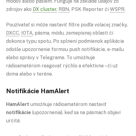
módov alebo pásiem. Funguje na základe údajov zo
zdrojov ako
DX cluster
,
RBN
, PSK Reporter či
WSPR
.
Používateľ si môže nastaviť filtre podľa volacej značky,
DXCC
,
IOTA
, pásma, módu, zemepisnej oblasti či
dokonca typu spotu. Po splnení podmienok aplikácia
odošle upozornenie formou push notifikácie, e-mailu
alebo správy v Telegrame. To umožňuje
rádioamatérom reagovať rýchlo a efektívne – či už
doma alebo v teréne.
Notifikácie HamAlert
HamAlert
umožňuje rádioamatérom nastaviť
notifikácie
(upozornenia), keď sa na pásmach objaví
určitá: