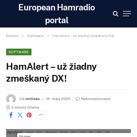
European Hamradio
portal
»
»
Domov
Software
HamAlert – už žiadny zmeškaný DX!
SOFTWARE
HamAlert – už žiadny
zmeškaný DX!
Od
om0aao
16. mája 2025
Nekomentované
2 minúty čítania