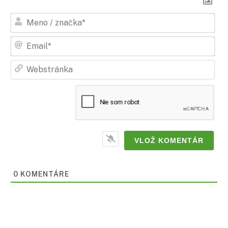
Men
/
zna
Ema
Web
0
KOMENTÁRE