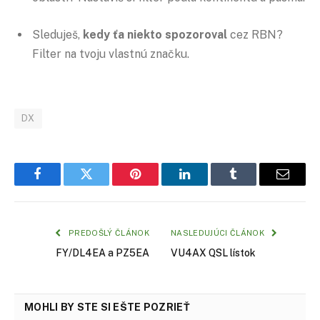
Sleduješ,
kedy ťa niekto spozoroval
cez RBN?
Filter na tvoju vlastnú značku.
DX
Facebook
Twitter
Pinterest
LinkedIn
Tumblr
Email
PREDOŠLÝ ČLÁNOK
NASLEDUJÚCI ČLÁNOK
FY/DL4EA a PZ5EA
VU4AX QSL lístok
MOHLI BY STE SI EŠTE POZRIEŤ