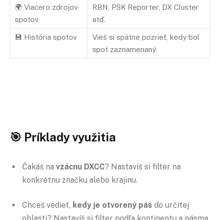
🌍 Viacero zdrojov
RBN, PSK Reporter, DX Cluster
spotov
atď.
💾 História spotov
Vieš si spätne pozrieť, kedy bol
spot zaznamenaný
🎯 Príklady využitia
Čakáš na
vzácnu DXCC
? Nastavíš si filter na
konkrétnu značku alebo krajinu.
Chceš vedieť,
kedy je otvorený pás
do určitej
oblasti? Nastavíš si filter podľa kontinentu a pásma.