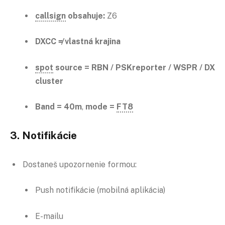
callsign
obsahuje:
Z6
DXCC ≠ vlastná krajina
spot
source = RBN / PSKreporter / WSPR / DX
cluster
Band = 40m
,
mode =
FT8
3.
Notifikácie
Dostaneš upozornenie formou:
Push notifikácie (mobilná aplikácia)
E-mailu