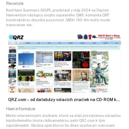
Recenzie
Keď Hans Summers G0UPL predstavil v máji 2024 na Dayton
Hamvention nástupcu svojho úspešného QMX, komunita QRP
konštruktérov zbystila pozornosť. QMX+ 160-6m multi-mode
transceiver nie…
QRZ.com – od databázy volacích značiek na CD-ROM k…
Ham informácie
Medzi internetovými službami, ktoré sa stali prirodzenou súčasťou
každodenného života rádioamatérov, patrí QRZ.com k tým
najznámejším. Väčšina operátorov ho dnes využíva pri overovaní