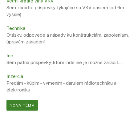
Veľmi krátke vlny VKV
Sem zaraďte príspevky týkajúce sa VKV pásiem (od 6m
vyššie)
Technika
Otázky, odpovede a nápady ku konštrukciám, zapojeniam,
úpravám zariadení
Iné
Sem patria príspevky, ktoré inde nie je možné zaradiť…
Inzercia
Predám – kúpim – vymením – darujem rádiotechniku a
elektroniku
NOVÁ TÉMA