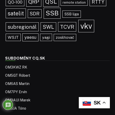
QSL
QRP
RTTY
QO-100
remote station
SSB
satelit
SDR
SSB liga
vkv
TCVR
subregionál
SWL
yaesu
WSJT
yagi
zosilňovač
SUBDOMÉNY CQ.SK
OM3KWZ RK
OM5GT Róbert
OM6AS Martin
OM7PY Ervín
OM9AUI Marek
SK
OM5JA Tóno