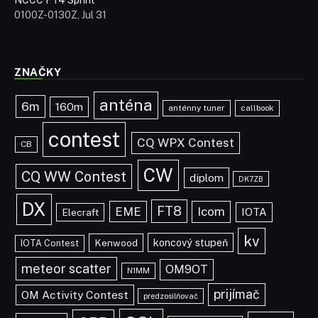
NCCC FT4 Sprint
0100Z-0130Z, Jul 31
ZNAČKY
anténa
6m
160m
anténny tuner
callbook
contest
CQ WPX Contest
CB
CW
CQ WW Contest
diplom
DK7ZB
DX
FT8
EME
Icom
IOTA
Elecraft
kv
koncový stupeň
Kenwood
IOTA Contest
meteor scatter
OM9OT
N1MM
prijímač
OM Activity Contest
predzosilňovač