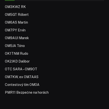
OM3KWZ RK
OM5GT Róbert
OM6AS Martin
OM7PY Ervín
OM9AUI Marek
OM5JA Tóno
OK1TNM Rudo
OK2JKD Dalibor
OTC SARA – OM9OT
OM7KW, ex OM7AAS
Contestový tím OM0A
PMR11 Bezpečne na horách