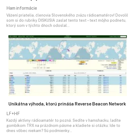
Ham informácie
Vážení priatelia, členovia Slovenského zväzu rádioamatérov! Dovolil
som si do rubriky DISKUSIA zaslať tento text – text môjho podnetu,
ktorý som v týchto dňoch odoslal…
Unikátna výhoda, ktorú prináša Reverse Beacon Network
LF+HF
Každý aktívny rádioamatér to pozná. Sedíte v hamshacku, ladíte
gombíkom TRX na prázdnom pásme a kladiete si otázku: Ide to
dnes vôbec niekam? Sú podmienky…