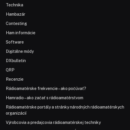
Technika
Hambazár
Contesting
Ham informácie
Software
Digitálne módy
DXbulletin
QRP
Recenzie
Rádioamatérske frekvencie – ako počúvať?
Hamradio – ako začať s rádioamatérstvom
Rádioamatérske portály a stránky národných rádioamatérskych
organizácií
Výrobcovia a predajcovia rádioamatérskej techniky