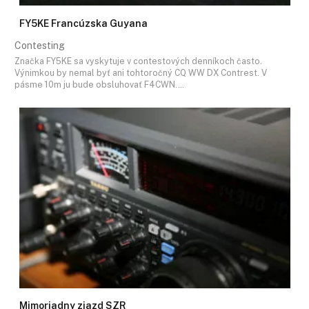
FY5KE Francúzska Guyana
Contesting
Značka FY5KE sa vyskytuje v contestových denníkoch často.
Výnimkou by nemal byť ani tohtoročný CQ WW DX Contrest. V
pásme 10m ju bude obsluhovať F4CWN.…
Mimoriadny zjazd SZR