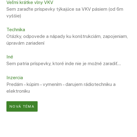
Veľmi krátke vlny VKV
Sem zaraďte príspevky týkajúce sa VKV pásiem (od 6m
vyššie)
Technika
Otázky, odpovede a nápady ku konštrukciám, zapojeniam,
úpravám zariadení
Iné
Sem patria príspevky, ktoré inde nie je možné zaradiť…
Inzercia
Predám – kúpim – vymením – darujem rádiotechniku a
elektroniku
NOVÁ TÉMA