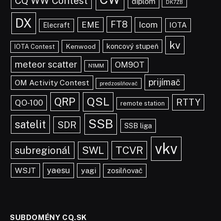
CQ WW Contest
diplom
DK7ZB
DX
FT8
EME
Icom
IOTA
Elecraft
kv
koncový stupeň
Kenwood
IOTA Contest
meteor scatter
OM9OT
N1MM
prijímač
OM Activity Contest
predzosilňovač
QRP
QSL
RTTY
QO-100
remote station
SSB
satelit
SDR
SSB liga
vkv
TCVR
subregionál
SWL
yaesu
WSJT
yagi
zosilňovač
SUBDOMÉNY CQ.SK