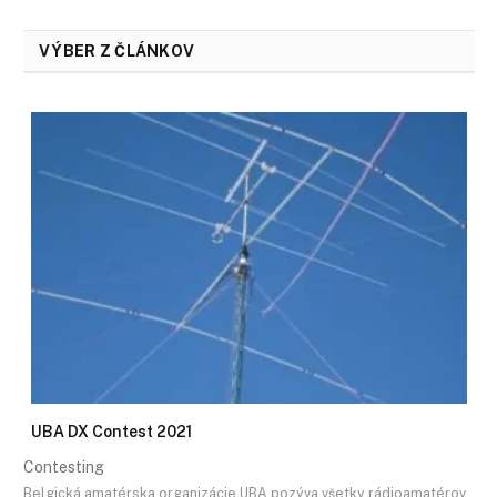
VÝBER Z ČLÁNKOV
UBA DX Contest 2021
Contesting
Belgická amatérska organizácie UBA pozýva všetky rádioamatérov