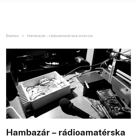
»
Domov
Hambazár – rádioamatérska inzercia
Hambazár – rádioamatérska