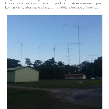
k účasti v conteste usporiadanom pod patronátom komisie EU pre
komunikáciu, informácie a kultúru. Tá udeľuje tiež absolútnemu…