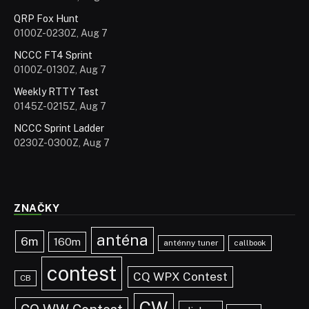
QRP Fox Hunt
0100Z-0230Z, Aug 7
NCCC FT4 Sprint
0100Z-0130Z, Aug 7
Weekly RTTY Test
0145Z-0215Z, Aug 7
NCCC Sprint Ladder
0230Z-0300Z, Aug 7
ZNAČKY
anténa
6m
160m
anténny tuner
callbook
contest
CQ WPX Contest
CB
CW