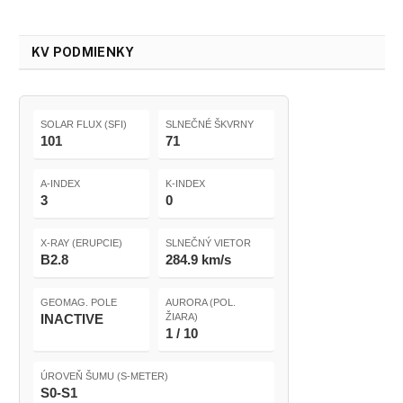
KV PODMIENKY
SOLAR FLUX (SFI)
SLNEČNÉ ŠKVRNY
101
71
A-INDEX
K-INDEX
3
0
X-RAY (ERUPCIE)
SLNEČNÝ VIETOR
B2.8
284.9 km/s
GEOMAG. POLE
AURORA (POL.
INACTIVE
ŽIARA)
1 / 10
ÚROVEŇ ŠUMU (S-METER)
S0-S1