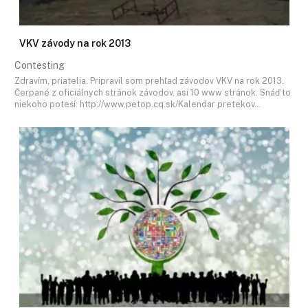
VKV závody na rok 2013
Contesting
Zdravím, priatelia. Pripravil som prehľad závodov VKV na rok 2013.
Čerpané z oficiálnych stránok závodov, asi 10 www stránok. Snáď to
niekoho poteší: http://www.petop.cq.sk/Kalendar pretekov…