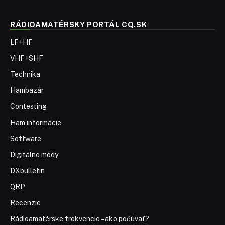
RÁDIOAMATÉRSKY PORTÁL CQ.SK
LF+HF
VHF+SHF
Technika
Hambazár
Contesting
Ham informácie
Software
Digitálne módy
DXbulletin
QRP
Recenzie
Rádioamatérske frekvencie – ako počúvať?