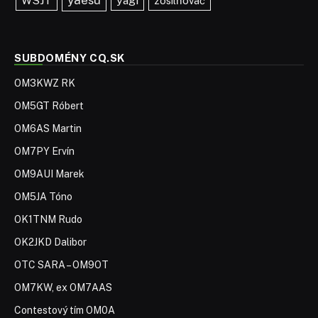
WSJT
yagi
zosilňovač
SUBDOMÉNY CQ.SK
OM3KWZ RK
OM5GT Róbert
OM6AS Martin
OM7PY Ervín
OM9AUI Marek
OM5JA Tóno
OK1TNM Rudo
OK2JKD Dalibor
OTC SARA – OM9OT
OM7KW, ex OM7AAS
Contestový tím OM0A