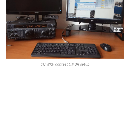
CQ WXP contest OM0A setup