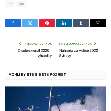
4m
6m
Facebook
Twitter
Pinterest
LinkedIn
Tumblr
Email
PREDOŠLÝ ČLÁNOK
NASLEDUJÚCI ČLÁNOK
2. subregionál 2020 –
Náhrada za Holice 2020 –
výsledky
Svitavy
MOHLI BY STE SI EŠTE POZRIEŤ