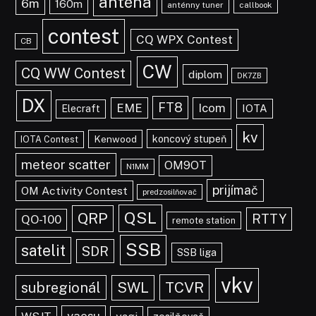
anténa
6m
160m
anténny tuner
callbook
contest
CQ WPX Contest
CB
CW
CQ WW Contest
diplom
DK7ZB
DX
FT8
EME
Icom
IOTA
Elecraft
kv
koncový stupeň
Kenwood
IOTA Contest
meteor scatter
OM9OT
N1MM
prijímač
OM Activity Contest
predzosilňovač
QSL
QRP
RTTY
QO-100
remote station
SSB
satelit
SDR
SSB liga
vkv
TCVR
subregionál
SWL
yaesu