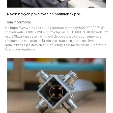
Návrh nových povoľovacích podmienok pre…
Ham informácie
Na https://www.slov-lex.sk/legislativne-procesy/SK/LP/2022/310?
fbclid=IwAR1HHUfOkxWDRd8nYvcbjv5eDnrPTH0OE7L31HKpverbTzP
uszIZi9bzjZk nájdete návrh nových povoľovacích podmienok pre
rádioamatérske stanice Úradu pre reguláciu elektronických
komunikácií a poštových služieb, ktorý znie takto: Návrh Opatrenie
Úradu pre reguláciu…