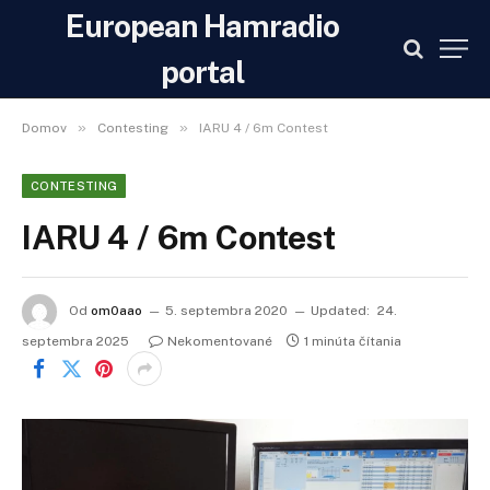
European Hamradio
portal
»
»
Domov
Contesting
IARU 4 / 6m Contest
CONTESTING
IARU 4 / 6m Contest
Od
om0aao
5. septembra 2020
Updated:
24.
septembra 2025
Nekomentované
1 minúta čítania