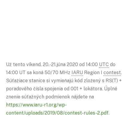
Už tento víkend, 20.-21.júna 2020 od 14:00
UTC
do
14:00 UT sa koná 50/70 MHz
IARU
Region I
contest
.
Súťažiace stanice si vymieňajú kód zložený s RS(T) +
poradového čísla spojenia od 001 + lokátora. Úplné
znenie súťažných podmienok nájdete na
https://www.iaru-r1.org/wp-
content/uploads/2019/08/contest-rules-2.pdf
.