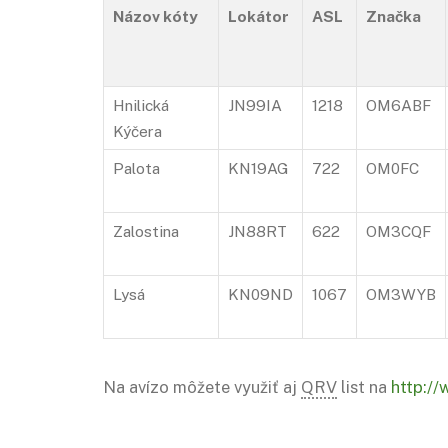
Názov kóty
Lokátor
ASL
Značka
Hnilická
JN99IA
1218
OM6ABF
Kýčera
Palota
KN19AG
722
OM0FC
Zalostina
JN88RT
622
OM3CQF
Lysá
KN09ND
1067
OM3WYB
Na avízo môžete využiť aj
QRV
list na
http://