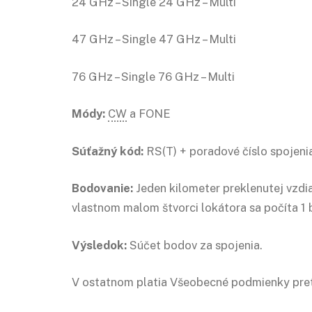
24 GHz – Single 24 GHz – Multi
47 GHz – Single 47 GHz – Multi
76 GHz – Single 76 GHz – Multi
Módy:
CW
a FONE
Súťažný kód:
RS(T) + poradové číslo spojeni
Bodovanie:
Jeden kilometer preklenutej vzdia
vlastnom malom štvorci lokátora sa počíta 1 
Výsledok:
Súčet bodov za spojenia.
V ostatnom platia Všeobecné podmienky pret