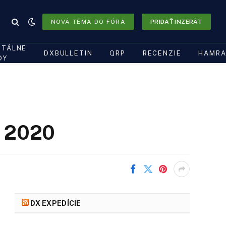
NOVÁ TÉMA DO FÓRA
PRIDAŤ INZERÁT
ITÁLNE
DXBULLETIN
QRP
RECENZIE
HAMRA
DY
t 2020
DX EXPEDÍCIE