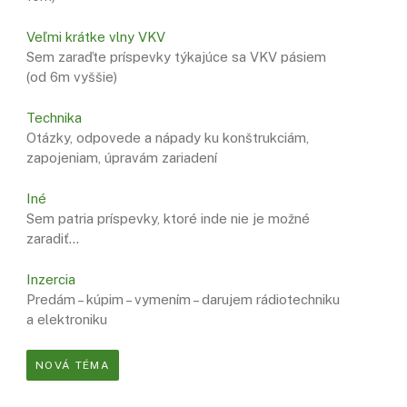
Veľmi krátke vlny VKV
Sem zaraďte príspevky týkajúce sa VKV pásiem
(od 6m vyššie)
Technika
Otázky, odpovede a nápady ku konštrukciám,
zapojeniam, úpravám zariadení
Iné
Sem patria príspevky, ktoré inde nie je možné
zaradiť…
Inzercia
Predám – kúpim – vymením – darujem rádiotechniku
a elektroniku
NOVÁ TÉMA