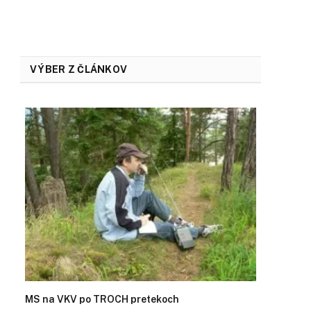
VÝBER Z ČLÁNKOV
MS na VKV po TROCH pretekoch