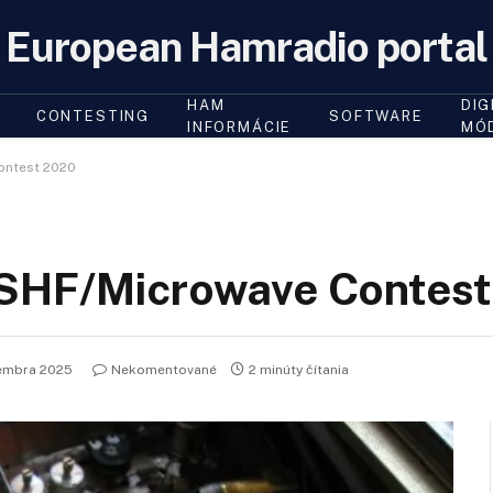
European Hamradio portal
HAM
DIG
CONTESTING
SOFTWARE
INFORMÁCIE
MÓ
ontest 2020
/SHF/Microwave Contes
tembra 2025
Nekomentované
2 minúty čítania