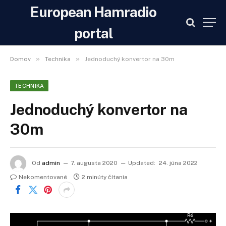
European Hamradio
portal
»
»
Domov
Technika
Jednoduchý konvertor na 30m
TECHNIKA
Jednoduchý konvertor na
30m
Od
admin
7. augusta 2020
Updated:
24. júna 2022
Nekomentované
2 minúty čítania