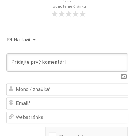
Hodnotenie článku
Nastaviť
Men
/
zna
Ema
Web