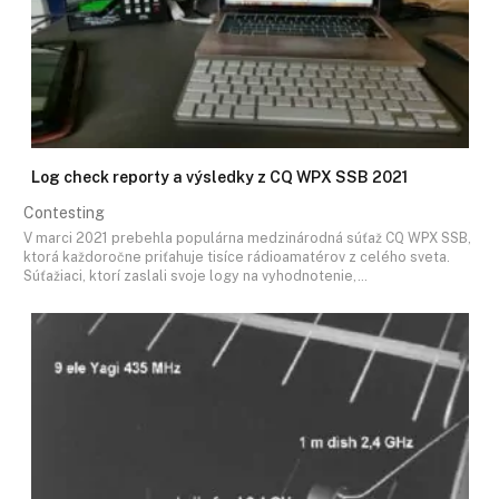
Log check reporty a výsledky z CQ WPX SSB 2021
Contesting
V marci 2021 prebehla populárna medzinárodná súťaž CQ WPX SSB,
ktorá každoročne priťahuje tisíce rádioamatérov z celého sveta.
Súťažiaci, ktorí zaslali svoje logy na vyhodnotenie,…