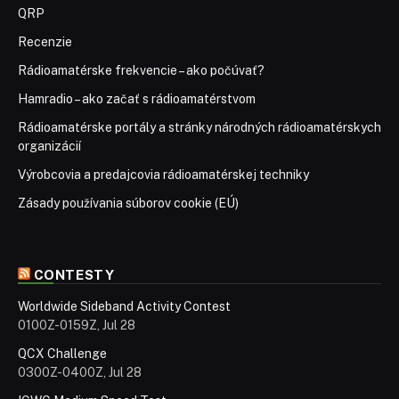
QRP
Recenzie
Rádioamatérske frekvencie – ako počúvať?
Hamradio – ako začať s rádioamatérstvom
Rádioamatérske portály a stránky národných rádioamatérskych
organizácií
Výrobcovia a predajcovia rádioamatérskej techniky
Zásady používania súborov cookie (EÚ)
CONTESTY
Worldwide Sideband Activity Contest
0100Z-0159Z, Jul 28
QCX Challenge
0300Z-0400Z, Jul 28