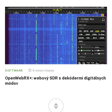
SOFTWARE
6 minút čítania
OpenWebRX+: webový SDR s dekódermi digitálnych
módov
0