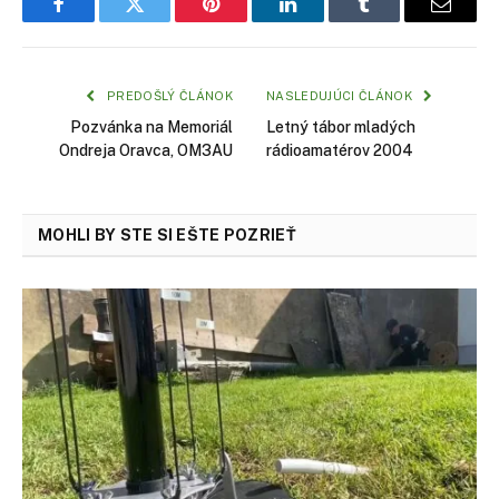
Facebook
Twitter
Pinterest
LinkedIn
Tumblr
Email
PREDOŠLÝ ČLÁNOK
NASLEDUJÚCI ČLÁNOK
Pozvánka na Memoriál
Letný tábor mladých
Ondreja Oravca, OM3AU
rádioamatérov 2004
MOHLI BY STE SI EŠTE POZRIEŤ