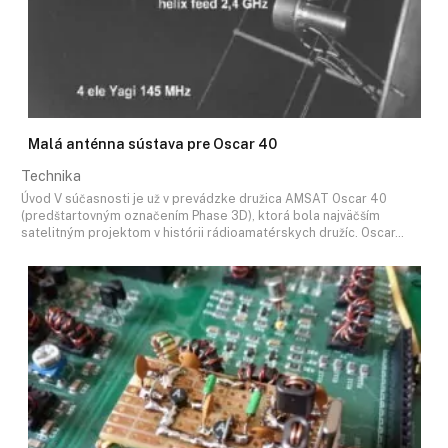
Malá anténna sústava pre Oscar 40
Technika
Úvod V súčasnosti je už v prevádzke družica AMSAT Oscar 40
(predštartovným označením Phase 3D), ktorá bola najväčším
satelitným projektom v histórii rádioamatérskych družíc. Oscar…