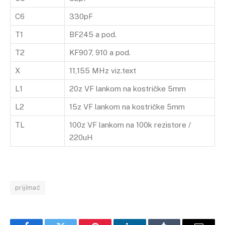
C6
330pF
T1
BF245 a pod.
T2
KF907, 910 a pod.
X
11,155 MHz viz.text
L1
20z VF lankom na kostričke 5mm
L2
15z VF lankom na kostričke 5mm
TL
100z VF lankom na 100k rezistore /
220uH
prijímač