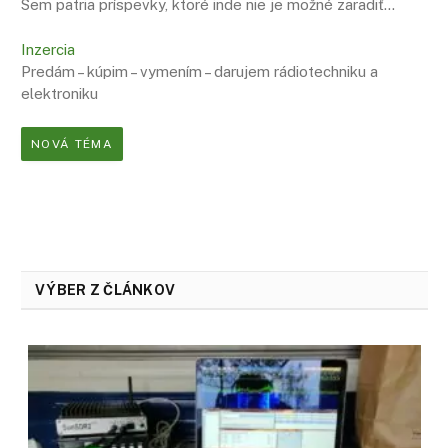
Sem patria príspevky, ktoré inde nie je možné zaradiť…
Inzercia
Predám – kúpim – vymením – darujem rádiotechniku a
elektroniku
NOVÁ TÉMA
VÝBER Z ČLÁNKOV