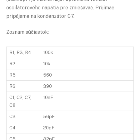
oscilátorového napätia pre zmiešavač. Prijímač
pripájame na kondenzátor C7.
Zoznam súčiastok:
R1, R3, R4
100k
R2
10k
R5
560
R6
390
C1, C2, C7,
10nF
C8
C3
56pF
C4
20pF
C5
82pF