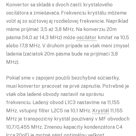
Konvertor sa skladá s dvoch častí: kryštalového
oscilátora a zmiešavača. Frekvenciu kryštálu môžeme
voliť aj zo súčtovej aj rozdielovej frekvencie. Napríklad
máme prijímač 3,5 až 3,8 MHz. Na konverziu 20m
pásma (14,0 až 14,3 MHz) môže
oscilátor
kmitať na 10,5
alebo 17,8 MHz. V druhom prípade sa však mení zmysel
ladenia (začiatok 20m pásma bude na prijímači 3,8
MHz).
Pokiaľ sme v zapojení použili bezchybné súčiastky,
musí konvertor pracovať na prvé zapnutie. Potrebné je
však oba ladené obvody nastaviť na správnu
frekvenciu. Ladený obvod L1C3 nastavíme na 11,155
MHz, vstupný filter L2C5 na 10,1 MHz.
Kryštál
11,155
MHz je transpozičný kryštál používaný v MF obvodoch
10,7/0,455 MHz. Zmenou kapacity kondenzátora C4
(cca.20pF) je možné nájsť optimálnu veľkosť