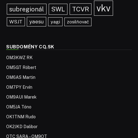
vkv
TCVR
subregionál
SWL
yaesu
WSJT
yagi
zosilňovač
SUBDOMÉNY CQ.SK
OM3KWZ RK
OM5GT Róbert
OM6AS Martin
OM7PY Ervín
OM9AUI Marek
OM5JA Tóno
OK1TNM Rudo
OK2JKD Dalibor
OTC SARA – OM9OT