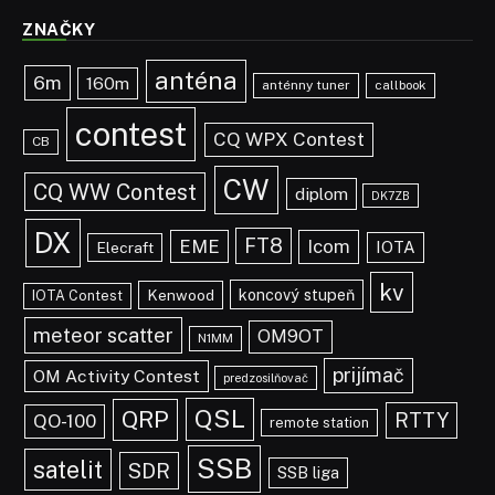
ZNAČKY
anténa
6m
160m
anténny tuner
callbook
contest
CQ WPX Contest
CB
CW
CQ WW Contest
diplom
DK7ZB
DX
FT8
EME
Icom
IOTA
Elecraft
kv
koncový stupeň
Kenwood
IOTA Contest
meteor scatter
OM9OT
N1MM
prijímač
OM Activity Contest
predzosilňovač
QSL
QRP
RTTY
QO-100
remote station
SSB
satelit
SDR
SSB liga