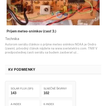
Príjem meteo-snímkov (časť 3.)
Technika
Autorom seriálu článkov o príjme meteo snímkov NOAA je Ondro
(zawin), pôvodný článok nájdete na www.svetelektro.com. TNX! V
predposlednej časti seriálu sa budem zaoberať už…
KV PODMIENKY
SOLAR FLUX (SFI)
SLNEČNÉ ŠKVRNY
143
102
A-INDEX
K-INDEX