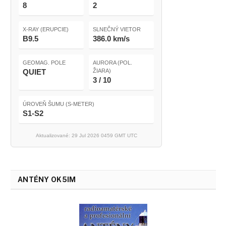
8
2
X-RAY (ERUPCIE)
SLNEČNÝ VIETOR
B9.5
386.0 km/s
GEOMAG. POLE
AURORA (POL.
QUIET
ŽIARA)
3 / 10
ÚROVEŇ ŠUMU (S-METER)
S1-S2
Aktualizované: 29 Jul 2026 0459 GMT UTC
ANTÉNY OK5IM