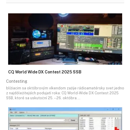
CQ World Wide DX Contest 2025 SSB
Contesting
blížiacim sa októbrovým víkendom zažije rádioamatérsky svet jedno
z najdôležitejších podujatí roka: CQ World-Wide DX Contest 2025
SSB, ktoré sa uskutoční 25. – 26. októbra.…