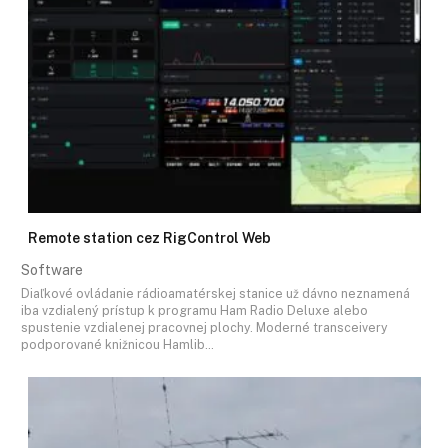
Remote station cez RigControl Web
Software
Diaľkové ovládanie rádioamatérskej stanice už dávno neznamená
iba vzdialený prístup k programu Ham Radio Deluxe alebo
spustenie vzdialenej pracovnej plochy. Moderné transceivery
podporované knižnicou Hamlib…