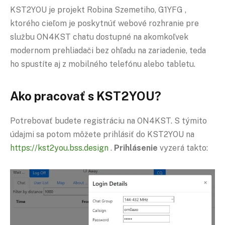
KST2YOU je projekt Robina Szemetiho, G1YFG ,
ktorého cieľom je poskytnúť webové rozhranie pre
službu ON4KST chatu dostupné na akomkoľvek
modernom prehliadači bez ohľadu na zariadenie, teda
ho spustíte aj z mobilného telefónu alebo tabletu.
Ako pracovať s KST2YOU?
Potrebovať budete registráciu na ON4KST. S týmito
údajmi sa potom môžete prihlásiť do KST2YOU na
https://kst2you.bss.design
.
Prihlásenie
vyzerá takto: