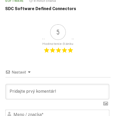
SOFTWARE
8 minút čítania
SDC Software Defined Connectors
5
Hodnotenie článku
Nastaviť
Men
/