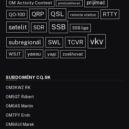
prijímač
OM Activity Contest
predzosilňovač
QSL
QRP
RTTY
QO-100
remote station
SSB
satelit
SDR
SSB liga
vkv
TCVR
subregionál
SWL
yaesu
WSJT
yagi
zosilňovač
SUBDOMÉNY CQ.SK
OM3KWZ RK
OM5GT Róbert
OM6AS Martin
OM7PY Ervín
OM9AUI Marek