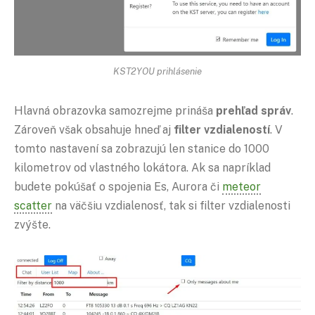
KST2YOU prihlásenie
Hlavná obrazovka samozrejme prináša
prehľad správ
.
Zároveň však obsahuje hneď aj
filter vzdialeností
. V
tomto nastavení sa zobrazujú len stanice do 1000
kilometrov od vlastného lokátora. Ak sa napríklad
budete pokúšať o spojenia Es, Aurora či
meteor
scatter
na väčšiu vzdialenosť, tak si filter vzdialenosti
zvýšte.