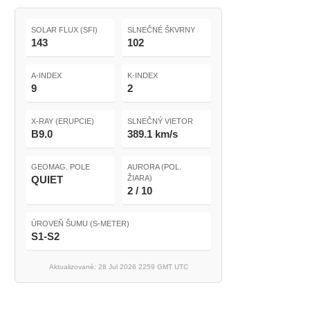
SOLAR FLUX (SFI)
SLNEČNÉ ŠKVRNY
143
102
A-INDEX
K-INDEX
9
2
X-RAY (ERUPCIE)
SLNEČNÝ VIETOR
B9.0
389.1 km/s
GEOMAG. POLE
AURORA (POL.
QUIET
ŽIARA)
2 / 10
ÚROVEŇ ŠUMU (S-METER)
S1-S2
Aktualizované: 28 Jul 2026 2259 GMT UTC