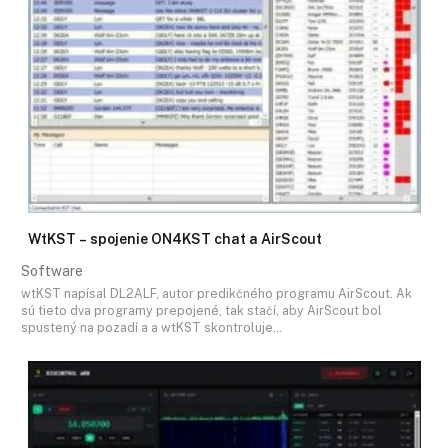
WtKST – spojenie ON4KST chat a AirScout
Software
wtKST napísal DL2ALF, autor predikčného programu AirScout. Ak
sú tieto dva programy prepojené, tak stačí, aby AirScout bol
spustený na pozadí a a wtKST skontroluje…