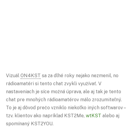
Vizuál
ON4KST
sa za dlhé roky nejako nezmenil, no
rádioamatéri si tento chat zvykli využívať. V
nastaveniach je síce možná úprava, ale aj tak je tento
chat pre mnohých rádioamatérov málo zrozumiteľný.
To je aj dôvod prečo vzniklo niekoľko iných softwarov –
tzv. klientov ako napríklad KST2Me,
wtKST
alebo aj
spomínaný KST2YOU.