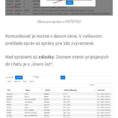
Okno pre správu v KST2YOU
Komunikovať je možné v danom okne. V celkovom
prehľade správ sú správy pre Vás zvýraznené.
Nad správami sú
záložky
. Zoznam staníc pripojených
do chatu je v „
Users list
“: