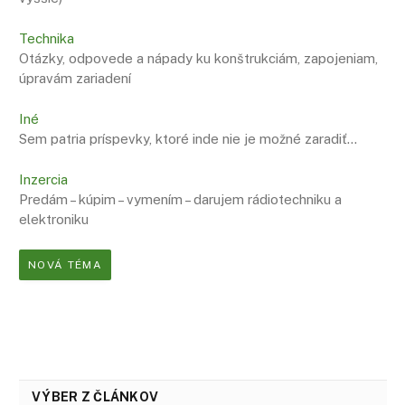
Technika
Otázky, odpovede a nápady ku konštrukciám, zapojeniam,
úpravám zariadení
Iné
Sem patria príspevky, ktoré inde nie je možné zaradiť…
Inzercia
Predám – kúpim – vymením – darujem rádiotechniku a
elektroniku
NOVÁ TÉMA
VÝBER Z ČLÁNKOV