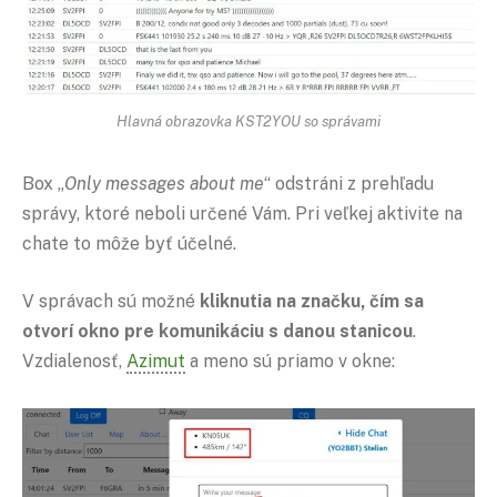
Hlavná obrazovka KST2YOU so správami
Box „
Only messages about me
“ odstráni z prehľadu
správy, ktoré neboli určené Vám. Pri veľkej aktivite na
chate to môže byť účelné.
V správach sú možné
kliknutia na značku, čím sa
otvorí okno pre komunikáciu s danou stanicou
.
Vzdialenosť,
Azimut
a meno sú priamo v okne: