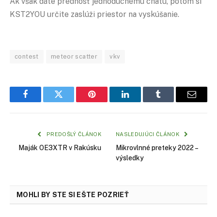
Ak však dáte prednosť jednoduchému chatu, potom si
KST2YOU určite zaslúži priestor na vyskúšanie.
contest
meteor scatter
vkv
Facebook
Twitter
Pinterest
LinkedIn
Tumblr
Email
PREDOŠLÝ ČLÁNOK
NASLEDUJÚCI ČLÁNOK
Maják OE3XTR v Rakúsku
Mikrovlnné preteky 2022 –
výsledky
MOHLI BY STE SI EŠTE POZRIEŤ