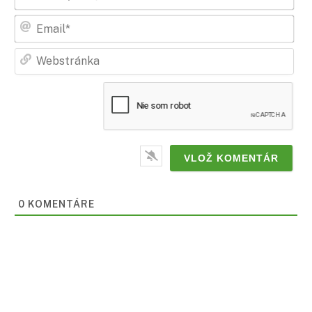
zna
Ema
Web
0
KOMENTÁRE