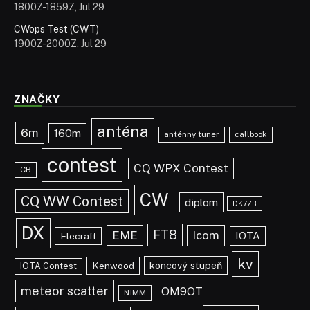
1800Z-1859Z, Jul 29
CWops Test (CWT)
1900Z-2000Z, Jul 29
ZNAČKY
anténa
6m
160m
anténny tuner
callbook
contest
CQ WPX Contest
CB
CW
CQ WW Contest
diplom
DK7ZB
DX
FT8
EME
Icom
IOTA
Elecraft
kv
koncový stupeň
Kenwood
IOTA Contest
meteor scatter
OM9OT
N1MM