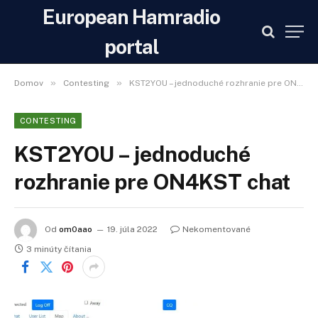
European Hamradio
portal
»
»
Domov
Contesting
KST2YOU – jednoduché rozhranie pre ON4KST chat
CONTESTING
KST2YOU – jednoduché
rozhranie pre ON4KST chat
Od
om0aao
19. júla 2022
Nekomentované
3 minúty čítania