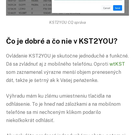
KST2YOU CQ správa
Čo je dobré a čo nie v KST2YOU?
Ovládanie KST2YOU je skutočne jednoduché a funkčné.
Dá sa zvládnuť aj z mobilného telefónu. Oproti
wtKST
som zaznamenal výrazne menší objem prenesených
dát, takže je šetrný ak k Vašej peňaženke.
Výhradu mám ku zlému umiestneniu tlačidla na
odhlásenie. To je hneď nad záložkami a na mobilnom
telefóne sa mi nechceným klikom podarilo
niekoľkokrát odhlásiť.