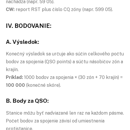
nachádza (napr. 59 05).
CW:
report RST plus číslo CQ zóny (napr. 599 05).
IV. BODOVANIE:
A. Výsledok:
Konečný výsledok sa určuje ako súčin celkového počtu
bodov za spojenia (QSO points) a súčtu násobičov zón a
krajín.
Príklad:
1000 bodov za spojenia × (30 zón + 70 krajín) =
100 000
(konečné skóre).
B. Body za QSO:
Stanice môžu byť nadviazané len raz na každom pásme.
Počet bodov za spojenie závisí od umiestnenia
protistanice.