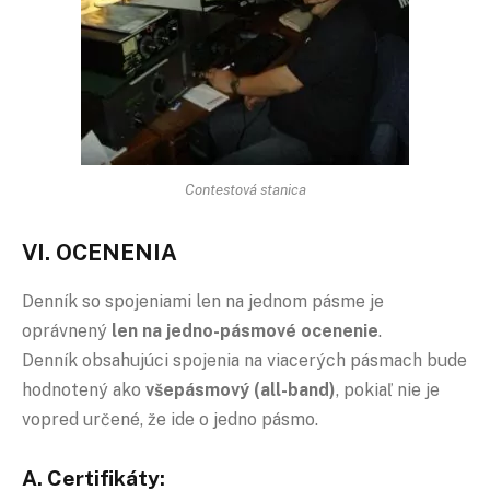
Contestová stanica
VI. OCENENIA
Denník so spojeniami len na jednom pásme je
oprávnený
len na jedno-pásmové ocenenie
.
Denník obsahujúci spojenia na viacerých pásmach bude
hodnotený ako
všepásmový (all-band)
, pokiaľ nie je
vopred určené, že ide o jedno pásmo.
A. Certifikáty: