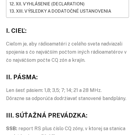
XII. VYHLÁSENIE (DECLARATION)
XIII. VÝSLEDKY A DODATOČNÉ USTANOVENIA
I. CIEĽ:
Cieľom je, aby rádioamatéri z celého sveta nadviazali
spojenia s čo najväčším počtom iných rádioamatérov v
čo najväčšom počte CQ zón a krajín.
II. PÁSMA:
Len šesť pásiem: 1,8; 3,5; 7; 14; 21 a 28 MHz.
Dôrazne sa odporúča dodržiavať stanovené bandplány.
III. SÚŤAŽNÁ PREVÁDZKA:
SSB:
report RS plus číslo CQ zóny, v ktorej sa stanica