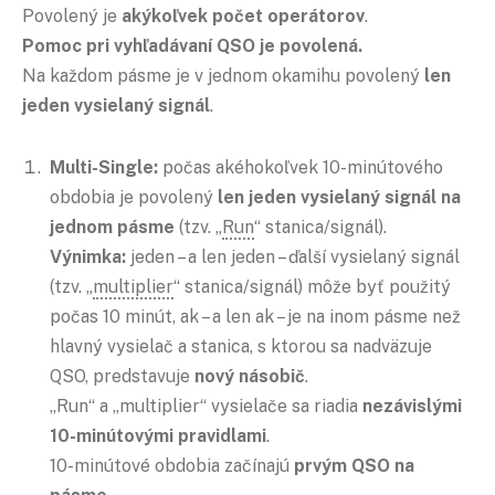
Povolený je
akýkoľvek počet operátorov
.
Pomoc pri vyhľadávaní QSO je povolená.
Na každom pásme je v jednom okamihu povolený
len
jeden vysielaný signál
.
Multi-Single:
počas akéhokoľvek 10-minútového
obdobia je povolený
len jeden vysielaný signál na
jednom pásme
(tzv. „
Run
“ stanica/signál).
Výnimka:
jeden – a len jeden – ďalší vysielaný signál
(tzv. „
multiplier
“ stanica/signál) môže byť použitý
počas 10 minút, ak – a len ak – je na inom pásme než
hlavný vysielač a stanica, s ktorou sa nadväzuje
QSO, predstavuje
nový násobič
.
„Run“ a „multiplier“ vysielače sa riadia
nezávislými
10-minútovými pravidlami
.
10-minútové obdobia začínajú
prvým QSO na