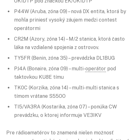
OK1DTP pod značkou EK/OK1DTP
P44W (Aruba, zóna 09) – nová DX entita, ktorá by
mohla priniesť vysoký záujem medzi contest
operátormi
CR2M (Azory, zóna 14) – M/2 stanica, ktorá často
láka na vzdialené spojenia z ostrovov.
TY5FR (Benin, zóna 35) – prevádzka DL1BUG
PJ4A (Bonaire, zóna 09) – multi-
operátor
pod
taktovkou KU8E tímu
TK0C (Korzika, zóna 14) – multi-multi stanica s
tímom vrátane S55OO
TI5/VA3RA (Kostarika, zóna 07) – ponúka CW
prevádzku, o ktorej informuje VE3IKV
Pre rádioamatérov to znamená nielen možnosť