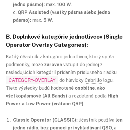
jedno pásmo):
max.
100 W
.
c.
QRP Assisted (všetky pásma alebo jedno
pásmo):
max.
5 W
.
B. Doplnkové kategórie jednotlivcov (Single
Operator Overlay Categories):
Každý účastník v kategórii jednotlivca, ktorý spĺňa
podmienky, môže
zároveň
vstúpiť do jednej z
nasledujúcich kategórií pridaním príslušného riadku
CATEGORY-OVERLAY
do hlavičky
Cabrillo
logu.
Tieto výsledky budú hodnotené
osobitne
,
ako
všetkopásmové (All Bands)
a rozdelené podľa
High
Power a Low Power (vrátane QRP)
.
Classic Operator (CLASSIC):
účastník používa
len
jedno rádio
,
bez pomoci pri vyhľadávaní QSO
, a