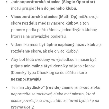
Jednooperátorské stanice (Single Operator)
môžu prispieť
len do jedného klubu.
Viacoperátorské stanice (Multi-Op)
môžu svoje
skóre
rozdeliť medzi viacero klubov
, a to v
pomere podľa počtu členov jednotlivých klubov,
ktorí sa na prevádzke podieľali.
V denníku musí byť
úplne napísaný názov klubu
(a
rozdelenie skóre, ak ide o viac klubov).
Aby bol klub uvedený vo výsledkoch, musia byť
prijaté
minimálne štyri denníky
od jeho členov.
(Denníky typu Checklog sa do súčtu skóre
nezapočítavajú
.)
Termín
„bydlisko“ (reside)
znamená:
trvalo alebo
nepretržite sa zdržiavať, alebo mať miesto, ktoré
osoba považuje za svoje stále a hlavné bydlisko na
právne účely.