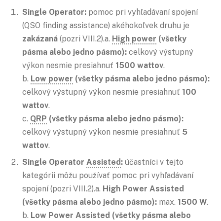
Single Operator:
pomoc pri vyhľadávaní spojení
(QSO finding assistance) akéhokoľvek druhu je
zakázaná
(pozri VIII.2).a.
High power
(všetky
pásma alebo jedno pásmo):
celkový výstupný
výkon nesmie presiahnuť
1500 wattov
.
b.
Low power
(všetky pásma alebo jedno pásmo):
celkový výstupný výkon nesmie presiahnuť
100
wattov
.
c.
QRP
(všetky pásma alebo jedno pásmo):
celkový výstupný výkon nesmie presiahnuť
5
wattov
.
Single Operator
Assisted
:
účastníci v tejto
kategórii môžu používať pomoc pri vyhľadávaní
spojení (pozri VIII.2).a.
High Power Assisted
(všetky pásma alebo jedno pásmo):
max.
1500 W
.
b.
Low Power Assisted (všetky pásma alebo