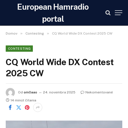
European Hamradio
portal
»
»
Domov
Contesting
CQ World Wide DX Contest 2025 CW
CONTESTING
CQ World Wide DX Contest
2025 CW
Od
om0aao
24. novembra 2025
Nekomentované
14 minút čítania