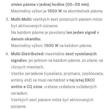
zmien pásma v jednej hodine (00–59 min)
.
Maximálny výkon je
1500 W
na akomkoľvek pásme.
Multi-Multi:
všetkých šesť súťažných pásiem môže
byť aktivovaných súčasne.
Na každom pásme je povolený
len jeden signál v
danom okamihu.
Maximálny výkon:
1500 W
na každom pásme.
Multi-Distributed:
maximálne
šesť vysielaných
signálov
, po jednom na každom pásme, zo staníc na
rôznych miestach.
Všetko zariadenie (vysielače, prijímače, zosilňovače,
antény atď.) sa musí nachádzať
v tej istej DXCC
entite a CQ zóne
, vrátane vzdialene ovládaných
zariadení.
Všetkých šesť pásiem môže byť aktivovaných
súčasne.