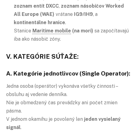
zoznam entít DXCC
,
zoznam násobičov Worked
All Europe (WAE)
vrátane
IG9/IH9
, a
kontinentálne hranice
.
Stanice
Maritime mobile
(na mori)
sa započítavajú
iba ako násobič zóny.
V. KATEGÓRIE SÚŤAŽE:
A. Kategórie jednotlivcov (Single Operator):
Jedna osoba (operátor) vykonáva všetky činnosti –
obsluhu aj vedenie denníka.
Nie je obmedzený čas prevádzky ani počet zmien
pásma.
V jednom okamihu je povolený len
jeden vysielaný
signál
.