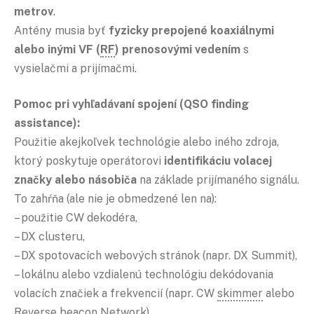
metrov
.
Antény musia byť
fyzicky prepojené koaxiálnymi
alebo inými VF (
RF
) prenosovými vedením
s
vysielačmi a prijímačmi.
Pomoc pri vyhľadávaní spojení (QSO finding
assistance):
Použitie akejkoľvek technológie alebo iného zdroja,
ktorý poskytuje operátorovi
identifikáciu volacej
značky alebo násobiča
na základe prijímaného signálu.
To zahŕňa (ale nie je obmedzené len na):
– použitie CW dekodéra,
– DX clusteru,
– DX spotovacích webových stránok (napr. DX Summit),
– lokálnu alebo vzdialenú technológiu dekódovania
volacích značiek a frekvencií (napr. CW
skimmer
alebo
Reverse beacon
Network),