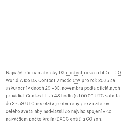
Najväčší rádioamatérsky DX
contest
roka sa blíži —
CQ
World Wide DX Contest v móde
CW
pre rok 2025 sa
uskutoční v dňoch 29.–30. novembra podľa oficiálnych
pravidiel. Contest trvá 48 hodín (od 00:00
UTC
sobota
do 23:59 UTC nedeľa) a je otvorený pre amatérov
celého sveta, aby nadviazali čo najviac spojení v čo
najväčšom počte krajín (
DXCC
entít) a CQ zón.