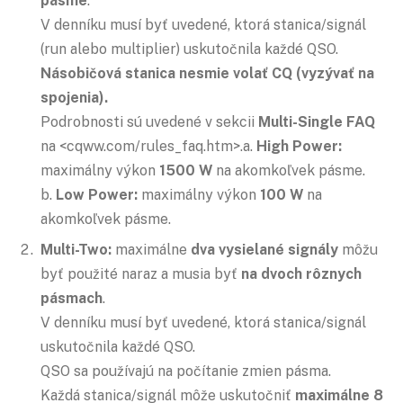
pásme
.
V denníku musí byť uvedené, ktorá stanica/signál
(run alebo multiplier) uskutočnila každé QSO.
Násobičová stanica nesmie volať CQ (vyzývať na
spojenia).
Podrobnosti sú uvedené v sekcii
Multi-Single FAQ
na <cqww.com/rules_faq.htm>.a.
High Power:
maximálny výkon
1500 W
na akomkoľvek pásme.
b.
Low Power:
maximálny výkon
100 W
na
akomkoľvek pásme.
Multi-Two:
maximálne
dva vysielané signály
môžu
byť použité naraz a musia byť
na dvoch rôznych
pásmach
.
V denníku musí byť uvedené, ktorá stanica/signál
uskutočnila každé QSO.
QSO sa používajú na počítanie zmien pásma.
Každá stanica/signál môže uskutočniť
maximálne 8