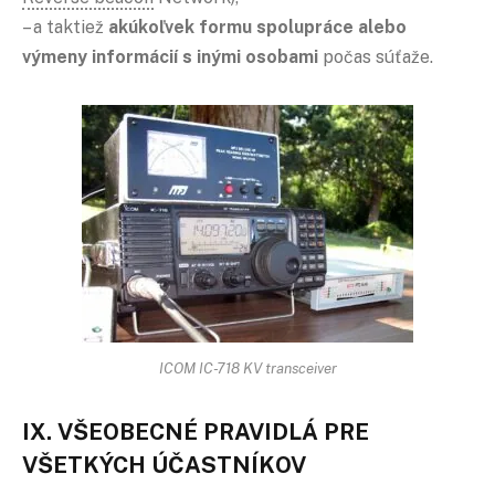
– a taktiež
akúkoľvek formu spolupráce alebo
výmeny informácií s inými osobami
počas súťaže.
ICOM IC-718 KV transceiver
IX. VŠEOBECNÉ PRAVIDLÁ PRE
VŠETKÝCH ÚČASTNÍKOV