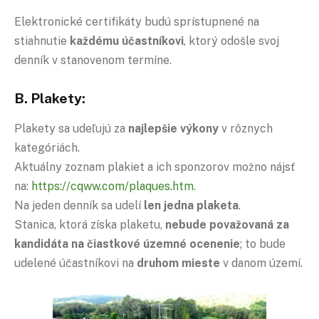
Elektronické certifikáty budú sprístupnené na
stiahnutie
každému účastníkovi
, ktorý odošle svoj
denník v stanovenom termíne.
B. Plakety:
Plakety sa udeľujú za
najlepšie výkony
v rôznych
kategóriách.
Aktuálny zoznam plakiet a ich sponzorov možno nájsť
na:
https://cqww.com/plaques.htm
.
Na jeden denník sa udelí
len jedna plaketa
.
Stanica, ktorá získa plaketu,
nebude považovaná za
kandidáta na čiastkové územné ocenenie
; to bude
udelené účastníkovi na
druhom mieste
v danom území.