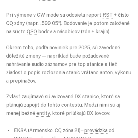
Pri výmene v CW móde sa odosiela report
RST
+ číslo
CQ zóny (napr. „599 05“). Bodovanie je potom založené
na súčte
QSO
bodov a násobičov (zón + krajín).
Okrem toho, podľa noviniek pre 2025, sú zavedené
dôležité zmeny — napríklad bude požadované
nahrávanie audio záznamov pre top stanice a tiež
žiadosť o popis rozloženia staníc vrátane antén, výkonu
a prepínačov.
Zvlášť zaujímavé sú avizované DX stanice, ktoré sa
plánujú zapojiť do tohto contestu. Medzi nimi sú aj
menej bežné
entity
, ktoré prilákajú DX lovcov:
EK8A (Arménsko, CQ zóna 21) –
prevádzka
od