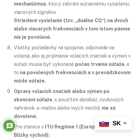
mechanizmus
, ktorý zabráni súčasnému vysielaniu
viacerých signálov.
Striedavé vysielanie (tzv. „duálne CQ“) na dvoch
alebo viacerých frekvenciách v tom istom pásme
nie je povolené.
Všetky požiadavky na spojenie, odpovede na
volania, ako aj prijímanie volacích značiek a výmen v
súťaži musia byť vykonané
počas trvania súťaže
, a
to
na povolených frekvenciách a v prevádzkovom
móde súťaže.
Opravy volacích značiek alebo výmen po
skončení súťaže
, s použitím databáz, zvukových
nahrávok, e-mailov alebo iných metód,
nie sú
dovolené.
SK
Pre stanice v
ITU Regióne 1 (Európa, Afrika,
Blízky východ):