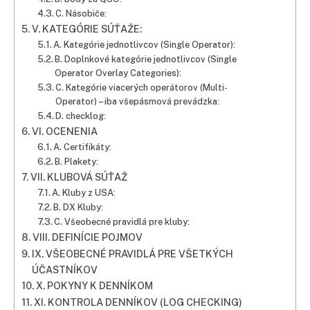
C. Násobiče:
V. KATEGÓRIE SÚŤAŽE:
A. Kategórie jednotlivcov (Single Operator):
B. Doplnkové kategórie jednotlivcov (Single
Operator Overlay Categories):
C. Kategórie viacerých operátorov (Multi-
Operator) – iba všepásmová prevádzka:
D.
checklog
:
VI. OCENENIA
A. Certifikáty:
B. Plakety:
VII. KLUBOVÁ SÚŤAŽ
A. Kluby z USA:
B. DX Kluby:
C. Všeobecné pravidlá pre kluby:
VIII. DEFINÍCIE POJMOV
IX. VŠEOBECNÉ PRAVIDLÁ PRE VŠETKÝCH
ÚČASTNÍKOV
X. POKYNY K DENNÍKOM
XI. KONTROLA DENNÍKOV (LOG CHECKING)