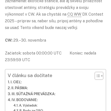
zaznamenať exotické stanice, ale aj skvelú príležitosť
otestovať antény, stratégiu prevádzky a svoju
výkonnosť v CW. Ak sa chystáš na
CQ WW
DX Contest
2025 – priprav sa, naber silu, pripoj antény a pohodlne
sa usaď. Tento víkend bude naozaj veľký.
CW:
29.–30. novembra
Začiatok: sobota 00:00:00 UTC Koniec: nedeľa
23:59:59 UTC
V článku sa dočítate
I. CIEĽ:
II. PÁSMA:
III. SÚŤAŽNÁ PREVÁDZKA:
IV. BODOVANIE:
A. Výsledok:
B. Body za QSO: