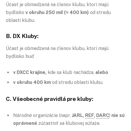
Účasť je obmedzená na členov klubu, ktorí majú
bydlisko
v okruhu 250 míľ (≈ 400 km)
od stredu
oblasti klubu.
B. DX Kluby:
Účasť je obmedzená na členov klubu, ktorí majú
bydlisko buď
v DXCC krajine,
kde sa klub nachádza,
alebo
v okruhu 400 km
od stredu oblasti klubu.
C. Všeobecné pravidlá pre kluby:
Národné organizácie (napr.
JARL,
REF
,
DARC
)
nie sú
oprávnené
zúčastniť sa klubovej súťaže.