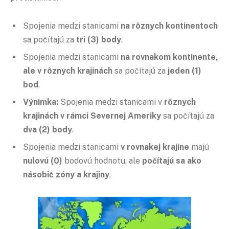
Spojenia medzi stanicami
na rôznych kontinentoch
sa počítajú za
tri (3) body
.
Spojenia medzi stanicami
na rovnakom kontinente,
ale v rôznych krajinách
sa počítajú za
jeden (1)
bod
.
Výnimka:
Spojenia medzi stanicami v
rôznych
krajinách v rámci Severnej Ameriky
sa počítajú za
dva (2) body
.
Spojenia medzi stanicami
v rovnakej krajine
majú
nulovú (0)
bodovú hodnotu, ale
počítajú sa ako
násobič zóny a krajiny
.