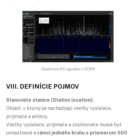
Spektrum KV signálov v SDR#
VIII. DEFINÍCIE POJMOV
Stanovište stanice (Station location):
Oblasť, v ktorej sa nachádzajú všetky vysielače,
prijímače a antény.
Všetky vysielače, prijímače a zosilňovače musia byť
umiestnené
v rámci jedného kruhu s priemerom 500