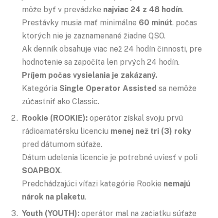
môže byť v prevádzke
najviac 24 z 48 hodín
.
Prestávky musia mať minimálne
60 minút
, počas
ktorých nie je zaznamenané žiadne QSO.
Ak denník obsahuje viac než 24 hodín činnosti, pre
hodnotenie sa započíta len prvých 24 hodín.
Príjem počas vysielania je zakázaný.
Kategória
Single Operator Assisted
sa nemôže
zúčastniť ako Classic.
Rookie (ROOKIE):
operátor získal svoju prvú
rádioamatérsku licenciu
menej než tri (3) roky
pred dátumom súťaže.
Dátum udelenia licencie je potrebné uviesť v poli
SOAPBOX
.
Predchádzajúci víťazi kategórie Rookie
nemajú
nárok na plaketu
.
Youth (YOUTH):
operátor mal na začiatku súťaže