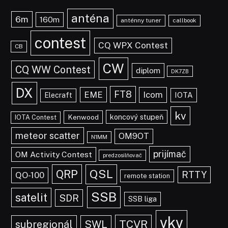
anténa
6m
160m
anténny tuner
callbook
contest
CQ WPX Contest
CB
CW
CQ WW Contest
diplom
DK7ZB
DX
FT8
EME
Icom
IOTA
Elecraft
kv
koncový stupeň
Kenwood
IOTA Contest
meteor scatter
OM9OT
N1MM
prijímač
OM Activity Contest
predzosilňovač
QRP
QSL
RTTY
QO-100
remote station
SSB
satelit
SDR
SSB liga
vkv
TCVR
subregionál
SWL