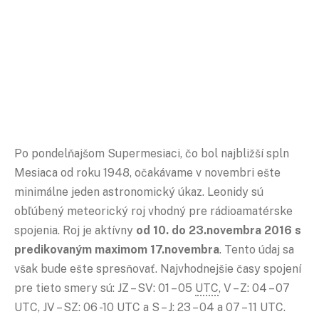
Po pondelňajšom Supermesiaci, čo bol najbližší spln
Mesiaca od roku 1948, očakávame v novembri ešte
minimálne jeden astronomický úkaz. Leonidy sú
obľúbený meteorický roj vhodný pre rádioamatérske
spojenia. Roj je aktívny
od 10. do 23.novembra 2016 s
predikovaným maximom 17.novembra
. Tento údaj sa
však bude ešte spresňovať. Najvhodnejšie časy spojení
pre tieto smery sú: JZ – SV: 01 – 05
UTC
, V – Z: 04 – 07
UTC, JV – SZ: 06 -10 UTC a S – J: 23 – 04 a 07 – 11 UTC.