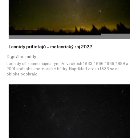
Leonidy prilietajú – meteorický roj 2022
Digitálne módy
Leonidy sú známe najmä tým, že v rokoch 1833, 1866, 1966, 1999 a
2001 spôsobili meteorické búrky. Napríklad v roku 1833 sa na
oblohe odohralo…