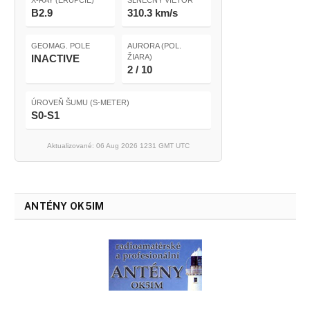
X-RAY (ERUPCIE)
SLNEČNÝ VIETOR
B2.9
310.3 km/s
GEOMAG. POLE
AURORA (POL.
INACTIVE
ŽIARA)
2 / 10
ÚROVEŇ ŠUMU (S-METER)
S0-S1
Aktualizované: 06 Aug 2026 1231 GMT UTC
ANTÉNY OK5IM