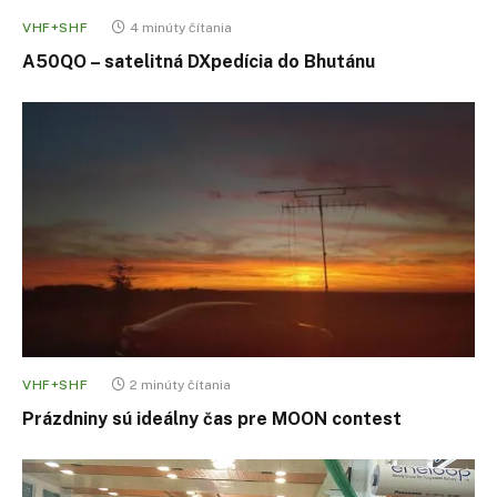
VHF+SHF
4 minúty čítania
A50QO – satelitná DXpedícia do Bhutánu
VHF+SHF
2 minúty čítania
Prázdniny sú ideálny čas pre MOON contest