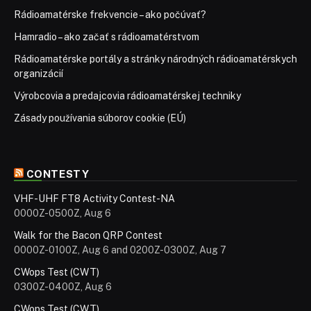
Rádioamatérske frekvencie – ako počúvať?
Hamradio – ako začať s rádioamatérstvom
Rádioamatérske portály a stránky národných rádioamatérskych
organizácií
Výrobcovia a predajcovia rádioamatérskej techniky
Zásady používania súborov cookie (EÚ)
CONTESTY
VHF-UHF FT8 Activity Contest-NA
0000Z-0500Z, Aug 6
Walk for the Bacon QRP Contest
0000Z-0100Z, Aug 6 and 0200Z-0300Z, Aug 7
CWops Test (CWT)
0300Z-0400Z, Aug 6
CWops Test (CWT)