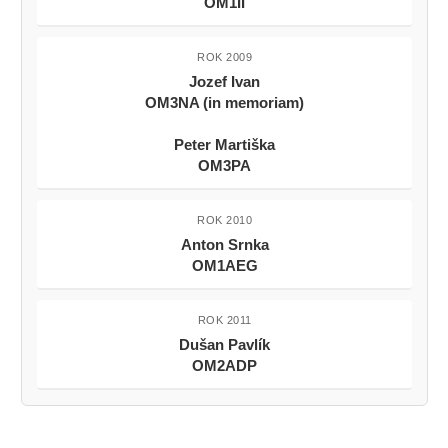
OM1II
ROK 2009
Jozef Ivan
OM3NA (in memoriam)
Peter Martiška
OM3PA
ROK 2010
Anton Srnka
OM1AEG
ROK 2011
Dušan Pavlík
OM2ADP