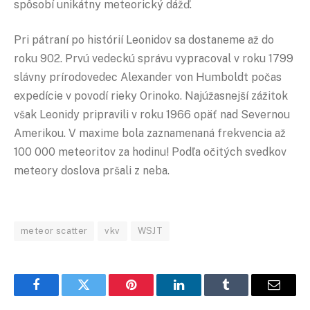
spôsobí unikátny meteorický dážď.
Pri pátraní po histórií Leonidov sa dostaneme až do
roku 902. Prvú vedeckú správu vypracoval v roku 1799
slávny prírodovedec Alexander von Humboldt počas
expedície v povodí rieky Orinoko. Najúžasnejší zážitok
však Leonidy pripravili v roku 1966 opäť nad Severnou
Amerikou. V maxime bola zaznamenaná frekvencia až
100 000 meteoritov za hodinu! Podľa očitých svedkov
meteory doslova pršali z neba.
meteor scatter
vkv
WSJT
Facebook
Twitter
Pinterest
LinkedIn
Tumblr
Email