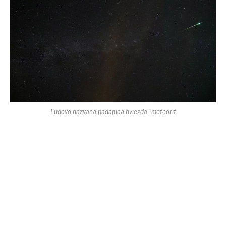
Ľudovo nazvaná padajúca hviezda - meteorit