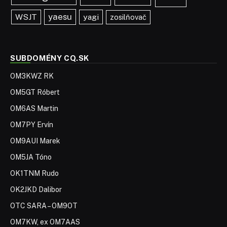
yaesu
WSJT
yagi
zosilňovač
SUBDOMÉNY CQ.SK
OM3KWZ RK
OM5GT Róbert
OM6AS Martin
OM7PY Ervín
OM9AUI Marek
OM5JA Tóno
OK1TNM Rudo
OK2JKD Dalibor
OTC SARA – OM9OT
OM7KW, ex OM7AAS