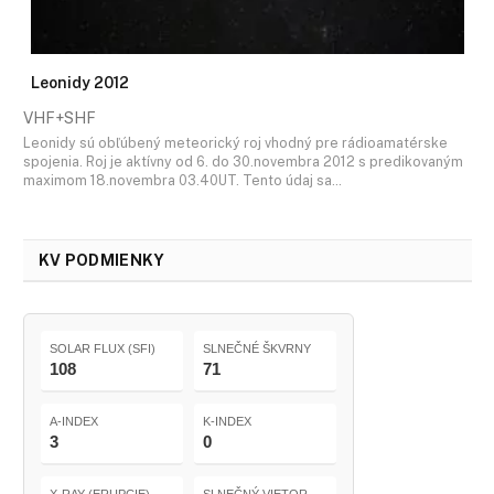
Leonidy 2012
VHF+SHF
Leonidy sú obľúbený meteorický roj vhodný pre rádioamatérske
spojenia. Roj je aktívny od 6. do 30.novembra 2012 s predikovaným
maximom 18.novembra 03.40UT. Tento údaj sa…
KV PODMIENKY
SOLAR FLUX (SFI)
SLNEČNÉ ŠKVRNY
108
71
A-INDEX
K-INDEX
3
0