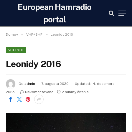
European Hamradio
portal
»
»
Domov
VHF+SHF
Leonidy 2016
VHF+SHF
Leonidy 2016
Od
admin
7. augusta 2020
Updated:
4. decembra
2025
Nekomentované
2 minúty čítania