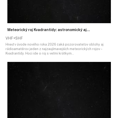
Meteorický roj Kvadrantídy: astronomický aj…
VHF+SHF
Hneď v úvode nového roka 2026 čaká pozorovateľov oblohy aj
rádioamatérov jeden z najzaujímavejších meteorických rojov –
Kvadrantídy. Hoci ide o roj s veľmi krátkym…