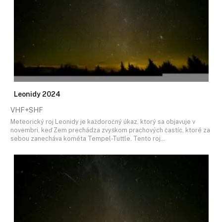
Leonidy 2024
VHF+SHF
Meteorický roj Leonidy je každoročný úkaz, ktorý sa objavuje v
novembri, keď Zem prechádza zvyškom prachových častíc, ktoré za
sebou zanecháva kométa Tempel-Tuttle. Tento roj…