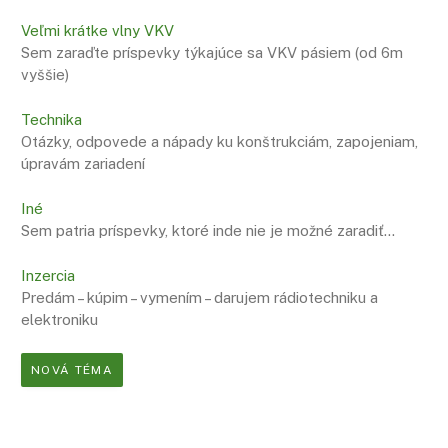
Veľmi krátke vlny VKV
Sem zaraďte príspevky týkajúce sa VKV pásiem (od 6m
vyššie)
Technika
Otázky, odpovede a nápady ku konštrukciám, zapojeniam,
úpravám zariadení
Iné
Sem patria príspevky, ktoré inde nie je možné zaradiť…
Inzercia
Predám – kúpim – vymením – darujem rádiotechniku a
elektroniku
NOVÁ TÉMA