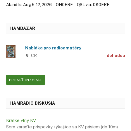
Aland Is: Aug 5-12, 2026 -- OH0ERF -- QSL via: DK0ERF
HAMBAZÁR
Nabídka pro radioamatéry
CR
dohodou
PRIDAŤ INZERÁT
HAMRADIO DISKUSIA
Krátke vlny KV
Sem zaraďte príspevky týkajúce sa KV pásiem (do 10m)