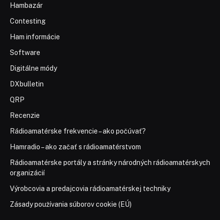
Hambazár
Contesting
Ham informácie
Software
Digitálne módy
DXbulletin
QRP
Recenzie
Rádioamatérske frekvencie – ako počúvať?
Hamradio – ako začať s rádioamatérstvom
Rádioamatérske portály a stránky národných rádioamatérskych
organizácií
Výrobcovia a predajcovia rádioamatérskej techniky
Zásady používania súborov cookie (EÚ)