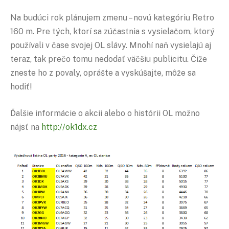
Na budúci rok plánujem zmenu – novú kategóriu Retro
160 m. Pre tých, ktorí sa zúčastnia s vysielačom, ktorý
používali v čase svojej OL slávy. Mnohí naň vysielajú aj
teraz, tak prečo tomu nedodať väčšiu publicitu. Čiže
zneste ho z povaly, oprášte a vyskúšajte, môže sa
hodiť!
Ďalšie informácie o akcii alebo o histórii OL možno
nájsť na
http://ok1dx.cz