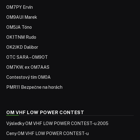
OM7PY Ervín
OM9AUI Marek
OM5JA Tóno
OK1TNM Rudo
OK2JKD Dalibor
OTC SARA – OM9OT
OM7KW, ex OM7AAS
Contestový tím OM0A
PMR11 Bezpečne na horách
OM VHF LOW POWER CONTEST
Výsledky OM VHF LOW POWER CONTEST-u 2005
Ceny OM VHF LOW POWER CONTEST-u