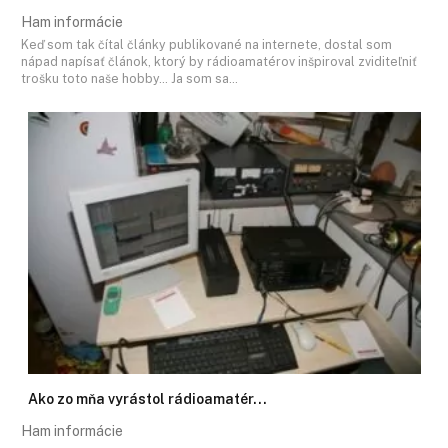
Ham informácie
Keď som tak čítal články publikované na internete, dostal som
nápad napísať článok, ktorý by rádioamatérov inšpiroval zviditeľniť
trošku toto naše hobby… Ja som sa…
Ako zo mňa vyrástol rádioamatér...
Ham informácie