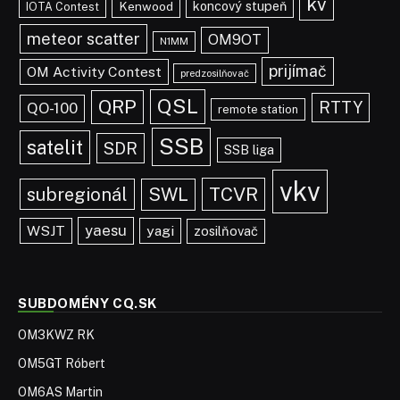
kv
koncový stupeň
Kenwood
IOTA Contest
meteor scatter
OM9OT
N1MM
prijímač
OM Activity Contest
predzosilňovač
QSL
QRP
RTTY
QO-100
remote station
SSB
satelit
SDR
SSB liga
vkv
TCVR
subregionál
SWL
yaesu
WSJT
yagi
zosilňovač
SUBDOMÉNY CQ.SK
OM3KWZ RK
OM5GT Róbert
OM6AS Martin