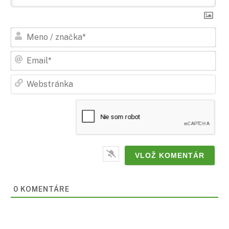
Men
/
zna
Ema
Web
0
KOMENTÁRE