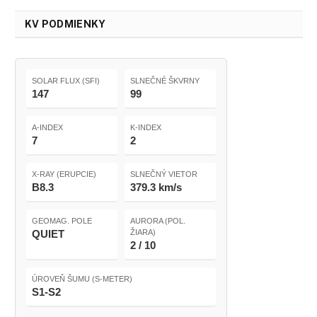
KV PODMIENKY
SOLAR FLUX (SFI)
SLNEČNÉ ŠKVRNY
147
99
A-INDEX
K-INDEX
7
2
X-RAY (ERUPCIE)
SLNEČNÝ VIETOR
B8.3
379.3 km/s
GEOMAG. POLE
AURORA (POL.
QUIET
ŽIARA)
2 / 10
ÚROVEŇ ŠUMU (S-METER)
S1-S2