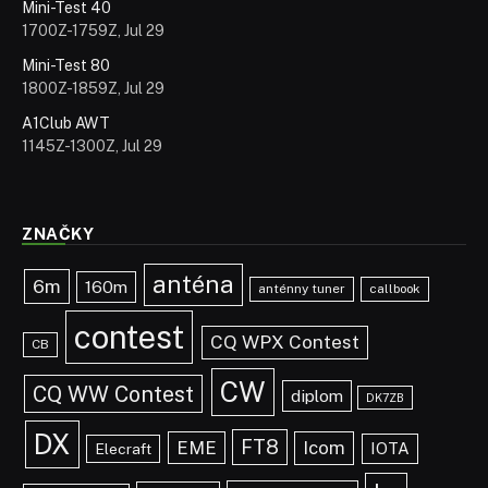
Mini-Test 40
1700Z-1759Z, Jul 29
Mini-Test 80
1800Z-1859Z, Jul 29
A1Club AWT
1145Z-1300Z, Jul 29
ZNAČKY
anténa
6m
160m
anténny tuner
callbook
contest
CQ WPX Contest
CB
CW
CQ WW Contest
diplom
DK7ZB
DX
FT8
EME
Icom
IOTA
Elecraft