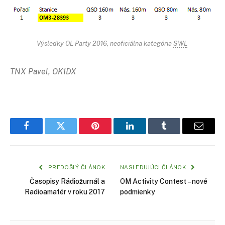
Výsledky OL Party 2016, neoficiálna kategória
SWL
TNX Pavel, OK1DX
Facebook
Twitter
Pinterest
LinkedIn
Tumblr
Email
PREDOŠLÝ ČLÁNOK
NASLEDUJÚCI ČLÁNOK
Časopisy Rádiožurnál a
OM Activity Contest – nové
Radioamatér v roku 2017
podmienky