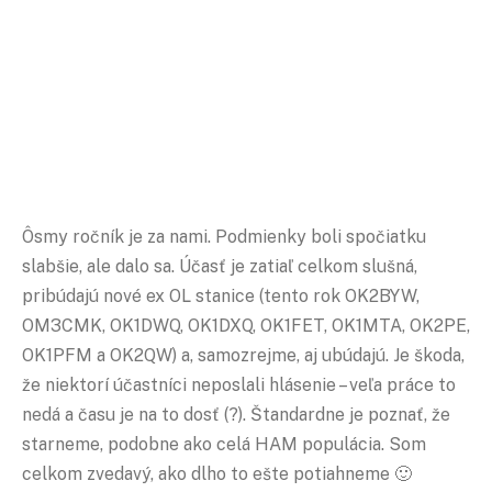
Ôsmy ročník je za nami. Podmienky boli spočiatku
slabšie, ale dalo sa. Účasť je zatiaľ celkom slušná,
pribúdajú nové ex OL stanice (tento rok OK2BYW,
OM3CMK, OK1DWQ, OK1DXQ, OK1FET, OK1MTA, OK2PE,
OK1PFM a OK2QW) a, samozrejme, aj ubúdajú. Je škoda,
že niektorí účastníci neposlali hlásenie – veľa práce to
nedá a času je na to dosť (?). Štandardne je poznať, že
starneme, podobne ako celá HAM populácia. Som
celkom zvedavý, ako dlho to ešte potiahneme 🙂