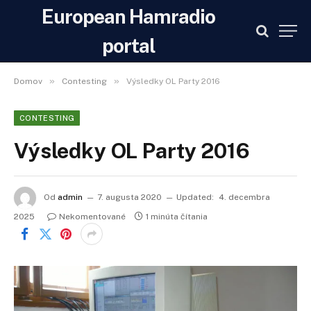
European Hamradio
portal
»
»
Domov
Contesting
Výsledky OL Party 2016
CONTESTING
Výsledky OL Party 2016
Od
admin
7. augusta 2020
Updated:
4. decembra
2025
Nekomentované
1 minúta čítania