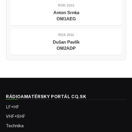
ROK 2010
Anton Srnka
OM1AEG
ROK 2011
Dušan Pavlík
OM2ADP
RÁDIOAMATÉRSKY PORTÁL CQ.SK
LF+HF
VHF+SHF
Technika