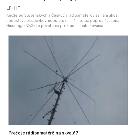
LF+HF
Keďže od Slovenských a Českých rádioamatérov sa nám akosi
nedostáva príspevkov, neostalo mi nič iné, iba poprosiť Jasona
Hissonga (N8XE) o povolenie prekladu a publikovania…
Prečo je rádioamatérčina skvelá?