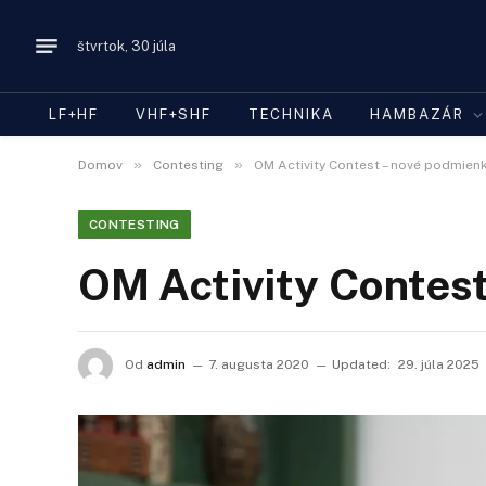
štvrtok, 30 júla
LF+HF
VHF+SHF
TECHNIKA
HAMBAZÁR
»
»
Domov
Contesting
OM Activity Contest – nové podmien
CONTESTING
OM Activity Contes
Od
admin
7. augusta 2020
Updated:
29. júla 2025