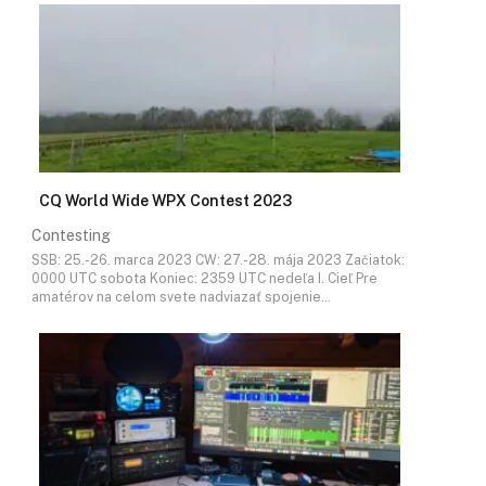
CQ World Wide WPX Contest 2023
Contesting
SSB: 25.-26. marca 2023 CW: 27.-28. mája 2023 Začiatok:
0000 UTC sobota Koniec: 2359 UTC nedeľa I. Cieľ Pre
amatérov na celom svete nadviazať spojenie…