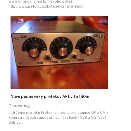
www stránok. Snáď to niekoho poteší:
http://www.petop.cq.sk/Kalendar pretekov…
Nové podmienky pretekov Aktivita 160m
Contesting
1. Určenie preteku Pretek je určený pre stanice OK a OM a
koná sa v dvoch samostatných častiach – SSB a CW. Časť
SSB sa…