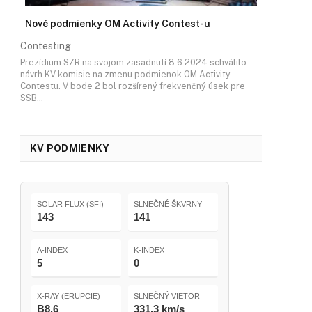
Nové podmienky OM Activity Contest-u
Contesting
Prezídium SZR na svojom zasadnutí 8.6.2024 schválilo
návrh KV komisie na zmenu podmienok OM Activity
Contestu. V bode 2 bol rozšírený frekvenčný úsek pre
SSB…
KV PODMIENKY
SOLAR FLUX (SFI)
SLNEČNÉ ŠKVRNY
143
141
A-INDEX
K-INDEX
5
0
X-RAY (ERUPCIE)
SLNEČNÝ VIETOR
B8.6
331.3 km/s