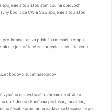
 spojenie s tou istou stanicou na obidvoch
davný bod, čiže CW a SSB spojenie s tou istou
 protistaníc raz za príslušnú mesačnú etapu
ak nie je zarátané za spojenie s inou stanicou.
súčet bodov x súčet násobičov
jú výlučne cez webové rozhranie na stránke
ané do 7 dní od skončenia príslušnej mesačnej
tneho času). Formulár na zadávanie hlásenia sa po