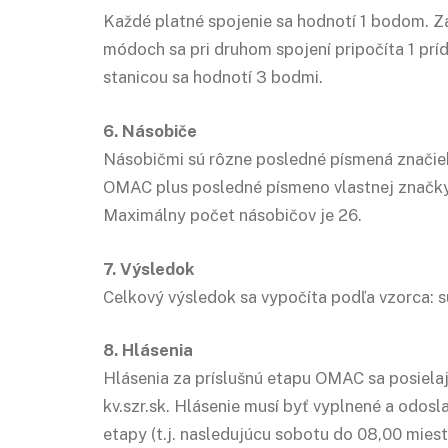
Každé platné spojenie sa hodnotí 1 bodom. Za
módoch sa pri druhom spojení pripočíta 1 prí
stanicou sa hodnotí 3 bodmi.
6. Násobiče
Násobičmi sú rôzne posledné písmená značiek
OMAC plus posledné písmeno vlastnej značky, 
Maximálny počet násobičov je 26.
7. Výsledok
Celkový výsledok sa vypočíta podľa vzorca: 
8. Hlásenia
Hlásenia za príslušnú etapu OMAC sa posiela
kv.szr.sk. Hlásenie musí byť vyplnené a odosl
etapy (t.j. nasledujúcu sobotu do 08,00 mies