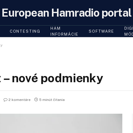
European Hamradio portal
HAM
DIG
CONTESTING
SOFTWARE
INFORMÁCIE
MÓ
ky
t – nové podmienky
2 komentáre
5 minút čítania