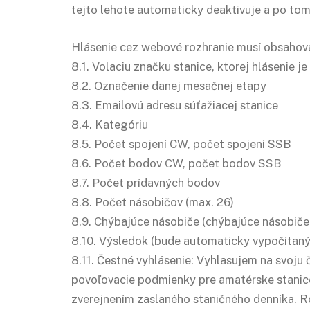
tejto lehote automaticky deaktivuje a po tomt
Hlásenie cez webové rozhranie musí obsahov
8.1. Volaciu značku stanice, ktorej hlásenie je
8.2. Označenie danej mesačnej etapy
8.3. Emailovú adresu súťažiacej stanice
8.4. Kategóriu
8.5. Počet spojení CW, počet spojení SSB
8.6. Počet bodov CW, počet bodov SSB
8.7. Počet prídavných bodov
8.8. Počet násobičov (max. 26)
8.9. Chýbajúce násobiče (chýbajúce násobiče
8.10. Výsledok (bude automaticky vypočítaný
8.11. Čestné vyhlásenie: Vyhlasujem na svoju
povoľovacie podmienky pre amatérske stanice 
zverejnením zaslaného staničného denníka. 