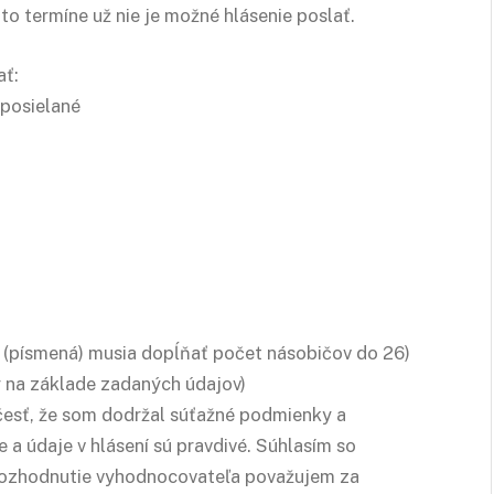
o termíne už nie je možné hlásenie poslať.
ať:
 posielané
 (písmená) musia dopĺňať počet násobičov do 26)
 na základe zadaných údajov)
 česť, že som dodržal súťažné podmienky a
a údaje v hlásení sú pravdivé. Súhlasím so
Rozhodnutie vyhodnocovateľa považujem za