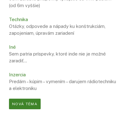
(od 6m vyššie)
Technika
Otázky, odpovede a nápady ku konštrukciám,
zapojeniam, úpravám zariadení
Iné
Sem patria príspevky, ktoré inde nie je možné
zaradiť…
Inzercia
Predám – kúpim – vymením – darujem rádiotechniku
a elektroniku
NOVÁ TÉMA