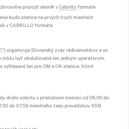
obrovoľne pripojiť denník v
Cabrillo
formáte
senia budú stanice na prvých troch miestach
nník v CABRILLO formáte
C“) organizuje Slovenský zväz rádioamatérov a sú
ice môžu byť obsluhované len jedným operátorom,
sú vyhlásené len pre OM a OK stanice, ktoré
ždy druhú sobotu v príslušnom mesiaci od 06,00 do
7,00 do 07,59 miestneho času prevádzkou SSB.