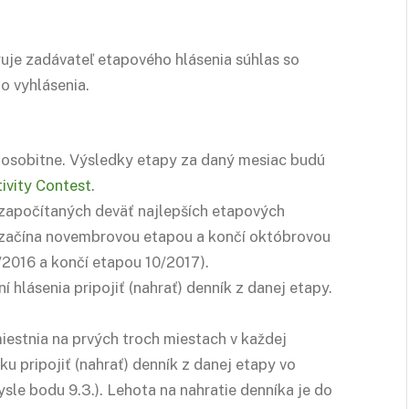
uje zadávateľ etapového hlásenia súhlas so
o vyhlásenia.
 osobitne. Výsledky etapy za daný mesiac budú
ivity Contest
.
apočítaných deväť najlepších etapových
k začína novembrovou etapou a končí októbrovou
/2016 a končí etapou 10/2017).
 hlásenia pripojiť (nahrať) denník z danej etapy.
iestnia na prvých troch miestach v každej
 pripojiť (nahrať) denník z danej etapy vo
sle bodu 9.3.). Lehota na nahratie denníka je do