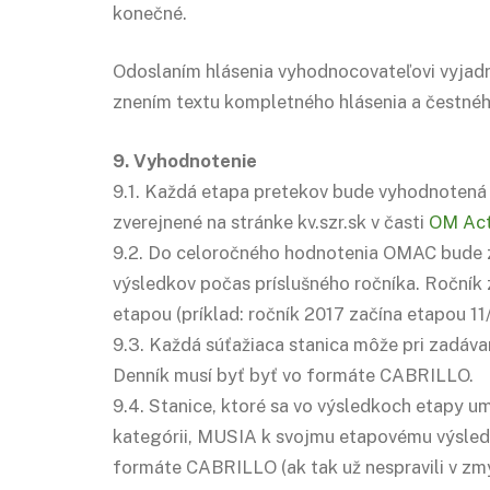
konečné.
Odoslaním hlásenia vyhodnocovateľovi vyjadr
znením textu kompletného hlásenia a čestnéh
9. Vyhodnotenie
9.1. Každá etapa pretekov bude vyhodnotená
zverejnené na stránke kv.szr.sk v časti
OM Act
9.2. Do celoročného hodnotenia OMAC bude z
výsledkov počas príslušného ročníka. Roční
etapou (príklad: ročník 2017 začína etapou 11
9.3. Každá súťažiaca stanica môže pri zadávaní
Denník musí byť byť vo formáte CABRILLO.
9.4. Stanice, ktoré sa vo výsledkoch etapy um
kategórii, MUSIA k svojmu etapovému výsledku
formáte CABRILLO (ak tak už nespravili v zmy