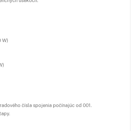
venčných úsekoch:
0 W)
W)
radového čísla spojenia počínajúc od 001.
tapy.