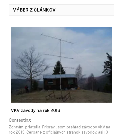
VÝBER Z ČLÁNKOV
VKV závody na rok 2013
Contesting
Zdravím, priatelia. Pripravil som prehľad závodov VKV na
rok 2013. Čerpané z oficiálnych stránok závodov, asi 10