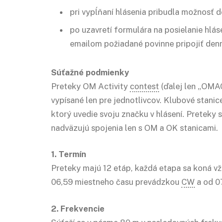
pri vypĺňaní hlásenia pribudla možnosť d
po uzavretí formulára na posielanie hlá
emailom požiadané povinne pripojiť de
Súťažné podmienky
Preteky OM Activity
contest
(ďalej len „OMA
vypísané len pre jednotlivcov. Klubové stan
ktorý uvedie svoju značku v hlásení. Preteky 
nadväzujú spojenia len s OM a OK stanicami.
1. Termín
Preteky majú 12 etáp, každá etapa sa koná v
06,59 miestneho času prevádzkou
CW
a od 0
2. Frekvencie