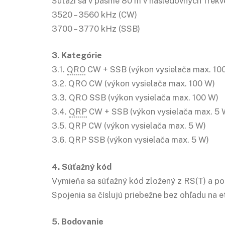
Súťaží sa v pásme 80 m v nasledovných frek
3520 – 3560 kHz (CW)
3700 – 3770 kHz (SSB)
3. Kategórie
3.1.
QRO
CW + SSB (výkon vysielača max. 10
3.2. QRO CW (výkon vysielača max. 100 W)
3.3. QRO SSB (výkon vysielača max. 100 W)
3.4.
QRP
CW + SSB (výkon vysielača max. 5 
3.5. QRP CW (výkon vysielača max. 5 W)
3.6. QRP SSB (výkon vysielača max. 5 W)
4. Súťažný kód
Vymieňa sa súťažný kód zložený z RS(T) a po
Spojenia sa číslujú priebežne bez ohľadu na e
5. Bodovanie