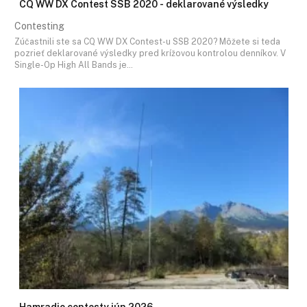
CQ WW DX Contest SSB 2020 - deklarované výsledky
Contesting
Zúčastnili ste sa CQ WW DX Contest-u SSB 2020? Môžete si teda
pozrieť deklarované výsledky pred krížovou kontrolou denníkov. V
Single-Op High All Bands je…
Hamradio contesty jún 2026