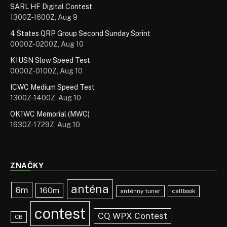
SARL HF Digital Contest
1300Z-1600Z, Aug 9
4 States QRP Group Second Sunday Sprint
0000Z-0200Z, Aug 10
K1USN Slow Speed Test
0000Z-0100Z, Aug 10
ICWC Medium Speed Test
1300Z-1400Z, Aug 10
OK1WC Memorial (MWC)
1630Z-1729Z, Aug 10
ZNAČKY
anténa
6m
160m
anténny tuner
callbook
contest
CQ WPX Contest
CB