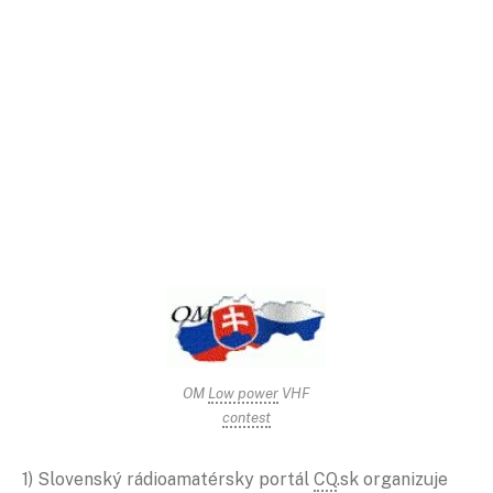
OM
Low power
VHF
contest
1) Slovenský rádioamatérsky portál
CQ
.sk organizuje