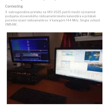
Contesting
3. subregionálne preteky na VKV 2025 patrili medzi významné
podujatia slovenského rádioamatérskeho kalendára a prilákali
početnú účasť rádioamatérov. V kategórii 144 MHz, Single zvíťazil
OM5AW…