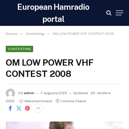
European Hamradio
portal
»
»
Domov
Contesting
OM LOW POWER VHF CONTEST 2008
CONTESTING
OM LOW POWER VHF
CONTEST 2008
Od
admin
7. augusta 2020
Updated:
29. októbra
2025
Nekomentované
1 minúta čítania