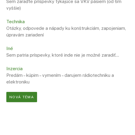
Sem zaraďte príspevky týkajúce sa VKV pásiem (od 6m
vyššie)
Technika
Otázky, odpovede a nápady ku konštrukciám, zapojeniam,
úpravám zariadení
Iné
Sem patria príspevky, ktoré inde nie je možné zaradiť…
Inzercia
Predám – kúpim – vymením – darujem rádiotechniku a
elektroniku
NOVÁ TÉMA