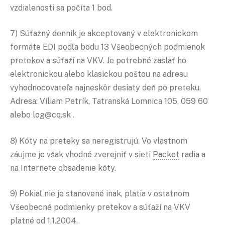
vzdialenosti sa počíta 1 bod.
7) Súťažný denník je akceptovaný v elektronickom
formáte EDI podľa bodu 13 Všeobecných podmienok
pretekov a súťaží na VKV. Je potrebné zaslať ho
elektronickou alebo klasickou poštou na adresu
vyhodnocovateľa najneskôr desiaty deň po preteku.
Adresa: Viliam Petrík, Tatranská Lomnica 105, 059 60
alebo log@cq.sk .
8) Kóty na preteky sa neregistrujú. Vo vlastnom
záujme je však vhodné zverejniť v sieti
Packet
radia a
na Internete obsadenie kóty.
9) Pokiaľ nie je stanovené inak, platia v ostatnom
Všeobecné podmienky pretekov a súťaží na VKV
platné od 1.1.2004.