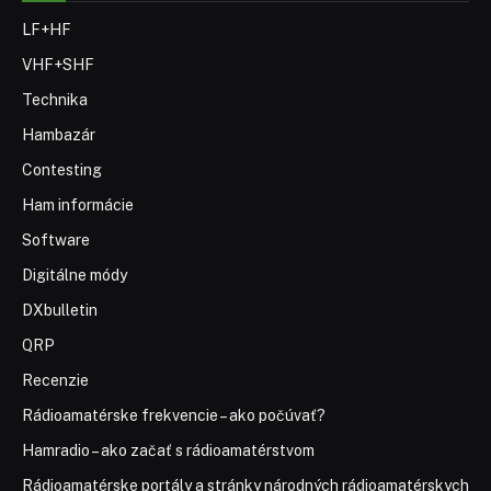
LF+HF
VHF+SHF
Technika
Hambazár
Contesting
Ham informácie
Software
Digitálne módy
DXbulletin
QRP
Recenzie
Rádioamatérske frekvencie – ako počúvať?
Hamradio – ako začať s rádioamatérstvom
Rádioamatérske portály a stránky národných rádioamatérskych