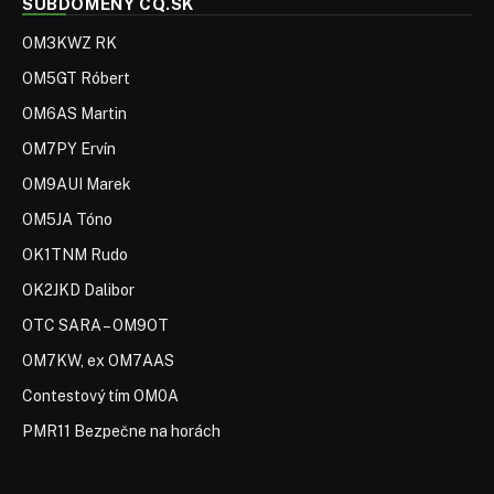
SUBDOMÉNY CQ.SK
OM3KWZ RK
OM5GT Róbert
OM6AS Martin
OM7PY Ervín
OM9AUI Marek
OM5JA Tóno
OK1TNM Rudo
OK2JKD Dalibor
OTC SARA – OM9OT
OM7KW, ex OM7AAS
Contestový tím OM0A
PMR11 Bezpečne na horách