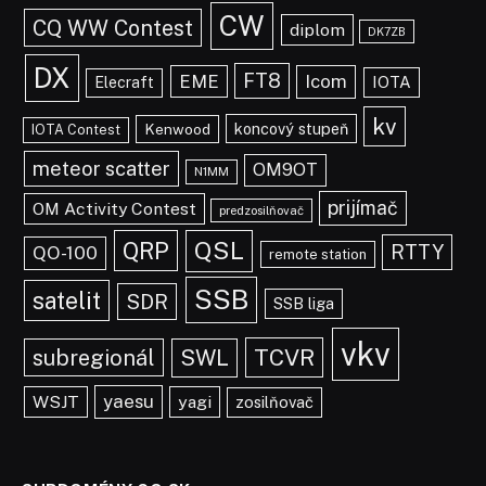
CW
CQ WW Contest
diplom
DK7ZB
DX
FT8
EME
Icom
IOTA
Elecraft
kv
koncový stupeň
Kenwood
IOTA Contest
meteor scatter
OM9OT
N1MM
prijímač
OM Activity Contest
predzosilňovač
QRP
QSL
RTTY
QO-100
remote station
SSB
satelit
SDR
SSB liga
vkv
TCVR
subregionál
SWL
yaesu
WSJT
yagi
zosilňovač