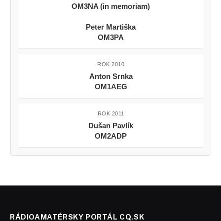
OM3NA (in memoriam)
Peter Martiška
OM3PA
ROK 2010
Anton Srnka
OM1AEG
ROK 2011
Dušan Pavlík
OM2ADP
RÁDIOAMATÉRSKY PORTÁL CQ.SK