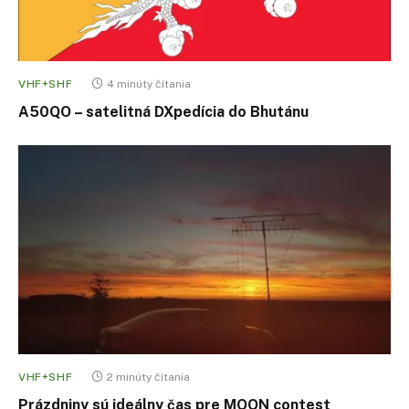
VHF+SHF
4 minúty čítania
A50QO – satelitná DXpedícia do Bhutánu
VHF+SHF
2 minúty čítania
Prázdniny sú ideálny čas pre MOON contest