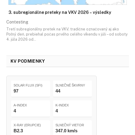
3. subregionálne preteky na VKV 2026 – výsledky
Contesting
Tretí subregionálny pretek na VKV, tradične označovaný aj ako
Poľný deň, prebiehal počas prvého celého víkendu v júli – od soboty
4. júla 2026 od…
KV PODMIENKY
SOLAR FLUX (SFI)
SLNEČNÉ ŠKVRNY
97
44
A-INDEX
K-INDEX
4
4
X-RAY (ERUPCIE)
SLNEČNÝ VIETOR
B2.3
347.0 km/s