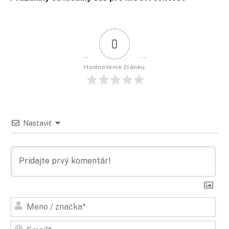
0
Hodnotenie článku
Nastaviť
Men
/
zna
Ema