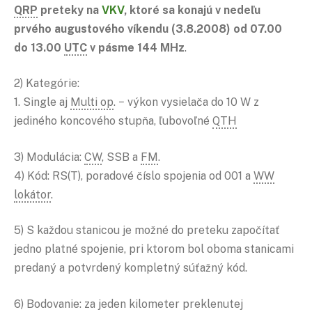
QRP
preteky na
VKV
, ktoré sa konajú v nedeľu
prvého augustového víkendu (3.8.2008) od 07.00
do 13.00
UTC
v pásme 144 MHz
.
2) Kategórie:
1. Single aj
Multi op
. − výkon vysielača do 10 W z
jediného koncového stupňa, ľubovoľné
QTH
3) Modulácia:
CW
, SSB a
FM
.
4) Kód: RS(T), poradové číslo spojenia od 001 a
WW
lokátor
.
5) S každou stanicou je možné do preteku započítať
jedno platné spojenie, pri ktorom bol oboma stanicami
predaný a potvrdený kompletný súťažný kód.
6) Bodovanie: za jeden kilometer preklenutej