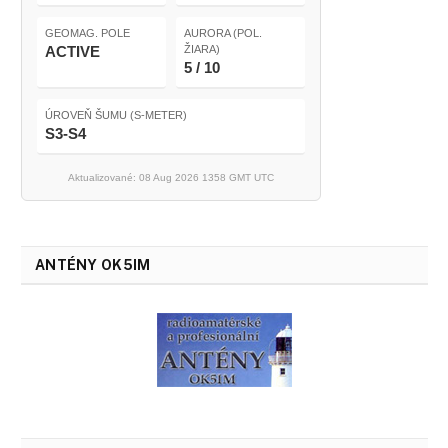
GEOMAG. POLE
AURORA (POL.
ACTIVE
ŽIARA)
5 / 10
ÚROVEŇ ŠUMU (S-METER)
S3-S4
Aktualizované: 08 Aug 2026 1358 GMT UTC
ANTÉNY OK5IM