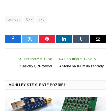
contest
QRP
vkv
Facebook
Twitter
Pinterest
LinkedIn
Tumblr
Email
PREDOŠLÝ ČLÁNOK
NASLEDUJÚCI ČLÁNOK
Klasický QRP závod
Anténa na 160m do záhrady
MOHLI BY STE SI EŠTE POZRIEŤ