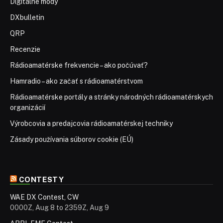
Digitálne módy
DXbulletin
QRP
Recenzie
Rádioamatérske frekvencie – ako počúvať?
Hamradio – ako začať s rádioamatérstvom
Rádioamatérske portály a stránky národných rádioamatérskych
organizácií
Výrobcovia a predajcovia rádioamatérskej techniky
Zásady používania súborov cookie (EÚ)
CONTESTY
WAE DX Contest, CW
0000Z, Aug 8 to 2359Z, Aug 9