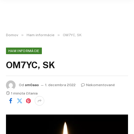
»
»
Domov
Ham informácie
OM7YC, SK
HAM INFORMÁCIE
OM7YC, SK
Od
om0aao
1. decembra 2022
Nekomentované
1 minúta čítania