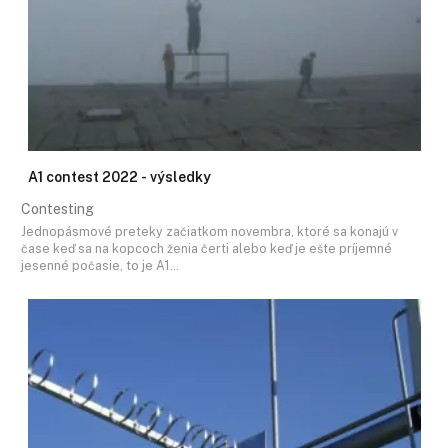
A1 contest 2022 - výsledky
Contesting
Jednopásmové preteky začiatkom novembra, ktoré sa konajú v
čase keď sa na kopcoch ženia čerti alebo keď je ešte príjemné
jesenné počasie, to je A1…