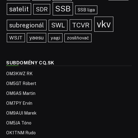
SSB
satelit
SDR
SSB liga
vkv
TCVR
subregionál
SWL
yaesu
WSJT
yagi
zosilňovač
SUBDOMÉNY CQ.SK
OM3KWZ RK
OM5GT Róbert
OM6AS Martin
OM7PY Ervín
OM9AUI Marek
OM5JA Tóno
OK1TNM Rudo