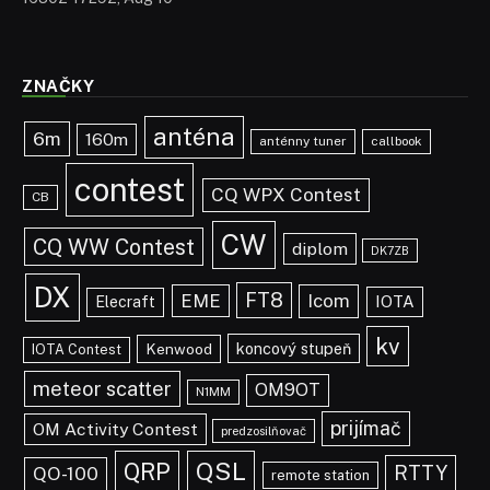
ZNAČKY
anténa
6m
160m
anténny tuner
callbook
contest
CQ WPX Contest
CB
CW
CQ WW Contest
diplom
DK7ZB
DX
FT8
EME
Icom
IOTA
Elecraft
kv
koncový stupeň
Kenwood
IOTA Contest
meteor scatter
OM9OT
N1MM
prijímač
OM Activity Contest
predzosilňovač
QRP
QSL
RTTY
QO-100
remote station