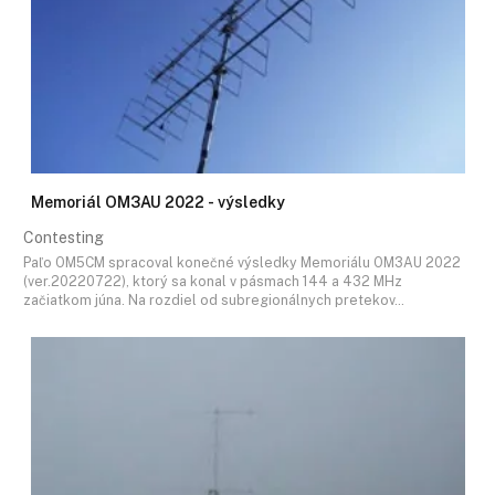
Memoriál OM3AU 2022 - výsledky
Contesting
Paľo OM5CM spracoval konečné výsledky Memoriálu OM3AU 2022
(ver.20220722), ktorý sa konal v pásmach 144 a 432 MHz
začiatkom júna. Na rozdiel od subregionálnych pretekov…