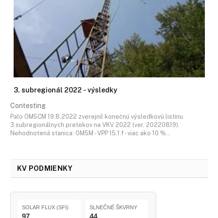
3. subregionál 2022 - výsledky
Contesting
Paľo OM5CM 19.8.2022 zverejnil konečnú výsledkovú listinu
3.subregionálnych pretekov na VKV 2022 (ver. 20220819).
Nehodnotená stanica: OM5M - VPP 15.1.f - viac ako 10 %…
KV PODMIENKY
SOLAR FLUX (SFI)
SLNEČNÉ ŠKVRNY
97
44