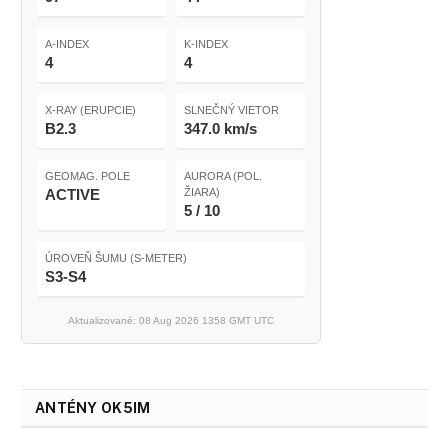
A-INDEX
K-INDEX
4
4
X-RAY (ERUPCIE)
SLNEČNÝ VIETOR
B2.3
347.0 km/s
GEOMAG. POLE
AURORA (POL.
ACTIVE
ŽIARA)
5 / 10
ÚROVEŇ ŠUMU (S-METER)
S3-S4
Aktualizované: 08 Aug 2026 1358 GMT UTC
ANTÉNY OK5IM