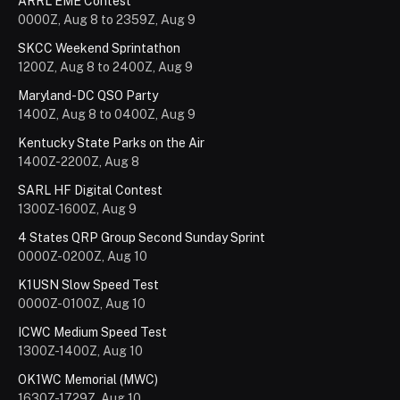
ARRL EME Contest
0000Z, Aug 8 to 2359Z, Aug 9
SKCC Weekend Sprintathon
1200Z, Aug 8 to 2400Z, Aug 9
Maryland-DC QSO Party
1400Z, Aug 8 to 0400Z, Aug 9
Kentucky State Parks on the Air
1400Z-2200Z, Aug 8
SARL HF Digital Contest
1300Z-1600Z, Aug 9
4 States QRP Group Second Sunday Sprint
0000Z-0200Z, Aug 10
K1USN Slow Speed Test
0000Z-0100Z, Aug 10
ICWC Medium Speed Test
1300Z-1400Z, Aug 10
OK1WC Memorial (MWC)
1630Z-1729Z, Aug 10