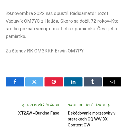
29.novembra 2022 nás opustil Rádioamatér Jozef
Václavík OM7YC z Haliče. Skoro sa dožil 72 rokov- Kto
ste ho poznali venujte mu tichú spomienku. Čest jeho
pamiatke.
Za členov RK OM3KKF Erwin OM7PY
Facebook
Twitter
Pinterest
LinkedIn
Tumblr
Email
PREDOŠLÝ ČLÁNOK
NASLEDUJÚCI ČLÁNOK
XT2AW – Burkina Faso
Dekódovanie morzeovky v
pretekoch CQ WW DX
Contest CW