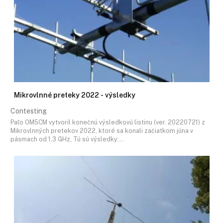
Mikrovlnné preteky 2022 - výsledky
Contesting
Paľo OM5CM vytvoril konečnú výsledkovú listinu (ver. 20220721) z
Mikrovlnných pretekov 2022, ktoré sa konali začiatkom júna v
pásmach od 1,3 GHz, Tú sú výsledky:…