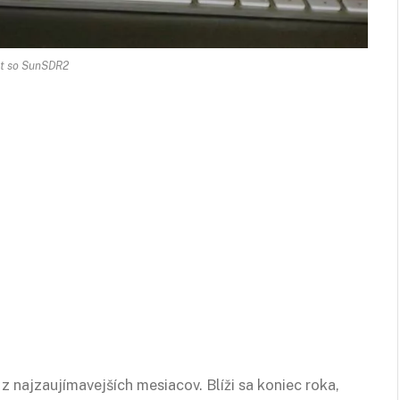
t so SunSDR2
najzaujímavejších mesiacov. Blíži sa koniec roka,