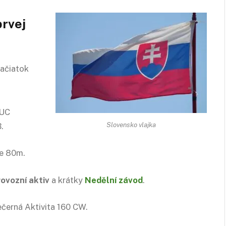
rvej
ačiatok
CUC
Slovensko vlajka
.
ae 80m.
ovozní aktiv
a krátky
Nedělní závod
.
černá Aktivita 160 CW.