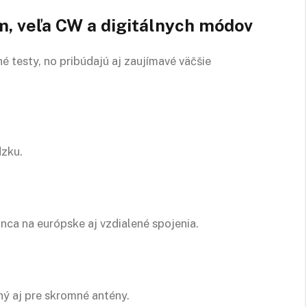
, veľa CW a digitálnych módov
 testy, no pribúdajú aj zaujímavé väčšie
dzku.
ca na európske aj vzdialené spojenia.
ný aj pre skromné antény.