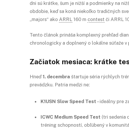
dni sú krátke, šum je nižší a podmienky na ni
obdobie, keď sa koná niekoľko tradičných sve
„majors“ ako
ARRL
160 m
contest
či ARRL 10
Tento článok prináša komplexný prehľad dian
chronologicky a doplnený o lokálne súťaže v
Začiatok mesiaca: krátke te
Hneď
1. decembra
štartuje séria rýchlych t
prevádzku. Patria medzi ne:
K1USN Slow Speed Test
– ideálny pre 
ICWC Medium Speed Test
(tri sedenia 
tréning schopností, obľúbený v komuni