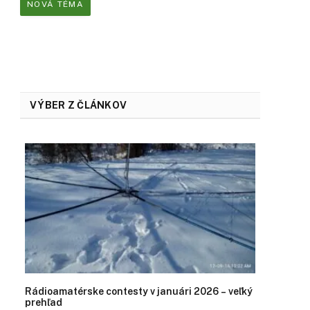
NOVÁ TÉMA
VÝBER Z ČLÁNKOV
Rádioamatérske contesty v januári 2026 – veľký
prehľad