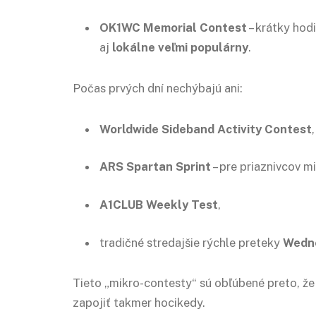
OK1WC Memorial Contest
– krátky hod
aj
lokálne veľmi populárny
.
Počas prvých dní nechýbajú ani:
Worldwide Sideband Activity Contest
,
ARS Spartan Sprint
– pre priaznivcov m
A1CLUB Weekly Test
,
tradičné stredajšie rýchle preteky
Wedne
Tieto „mikro-contesty“ sú obľúbené preto, že 
zapojiť takmer hocikedy.