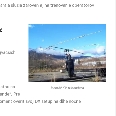
ára a slúžia zároveň aj na trénovanie operátorov
:
jväčších
osťou na
Montáž KV tribandera
bande“. Pre
oment overiť svoj DX setup na dlhé nočné