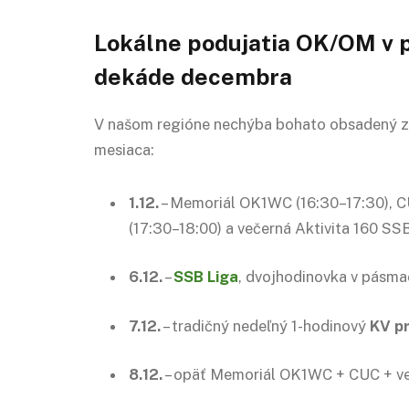
Lokálne podujatia OK/OM v p
dekáde decembra
V našom regióne nechýba bohato obsadený z
mesiaca:
1.12.
– Memoriál OK1WC (16:30–17:30), 
(17:30–18:00) a večerná Aktivita 160 SSB
6.12.
–
SSB Liga
, dvojhodinovka v pásm
7.12.
– tradičný nedeľný 1-hodinový
KV pr
8.12.
– opäť Memoriál OK1WC + CUC + ve