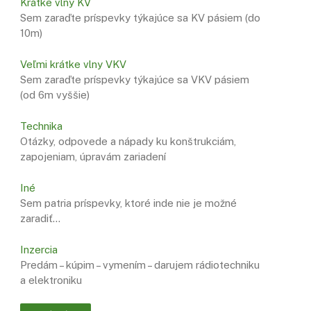
Krátke vlny KV
Sem zaraďte príspevky týkajúce sa KV pásiem (do
10m)
Veľmi krátke vlny VKV
Sem zaraďte príspevky týkajúce sa VKV pásiem
(od 6m vyššie)
Technika
Otázky, odpovede a nápady ku konštrukciám,
zapojeniam, úpravám zariadení
Iné
Sem patria príspevky, ktoré inde nie je možné
zaradiť…
Inzercia
Predám – kúpim – vymením – darujem rádiotechniku
a elektroniku