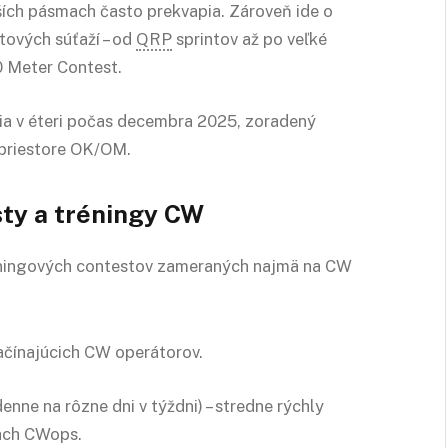
žších pásmach často prekvapia. Zároveň ide o
tových súťaží – od
QRP
sprintov až po veľké
 Meter Contest.
ia v éteri počas decembra 2025, zoradený
 priestore OK/OM.
sty a tréningy
CW
réningových contestov zameraných najmä na CW
začínajúcich CW operátorov.
denne na rôzne dni v týždni) – stredne rýchly
tách CWops.