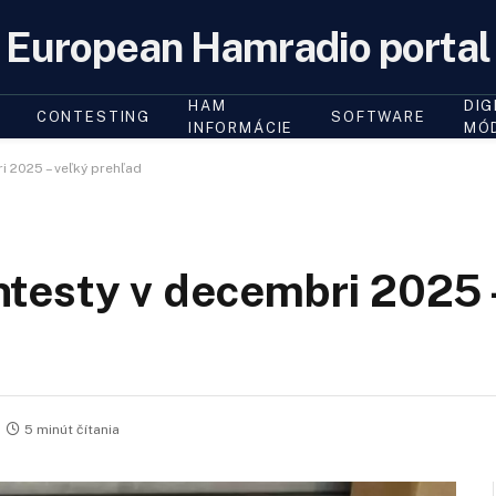
European Hamradio portal
HAM
DIG
CONTESTING
SOFTWARE
INFORMÁCIE
MÓ
 2025 – veľký prehľad
testy v decembri 2025 
5 minút čítania