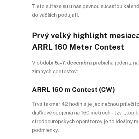
Tieto súťaže sú u nás pevnou súčasťou kalend
do väčších podujatí.
Prvý veľký highlight mesiaca
ARRL 160 Meter Contest
V období
5.–7. decembra
prebieha jeden z na
zimných contestov:
ARRL 160 m Contest (CW)
Trvá takmer 42 hodín a je jedinečnou príležit
diaľkové spojenia na 160 metroch – tzv. „top 
stredoeurópskych operátorov je to ideálny m
podmienky.