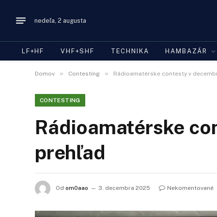
nedeľa, 2 augusta
LF+HF
VHF+SHF
TECHNIKA
HAMBAZÁR
»
»
Domov
Contesting
Rádioamatérske contesty v decembri
CONTESTING
Rádioamatérske con
prehľad
Od
om0aao
3. decembra 2025
Nekomentované