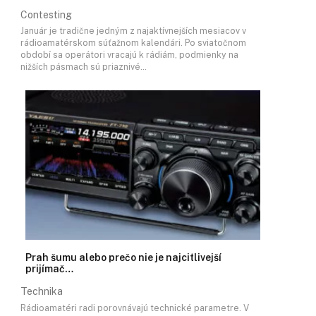
Contesting
Január je tradične jedným z najaktívnejších mesiacov v
rádioamatérskom súťažnom kalendári. Po sviatočnom
období sa operátori vracajú k rádiám, podmienky na
nižších pásmach sú priaznivé…
Prah šumu alebo prečo nie je najcitlivejší
prijímač…
Technika
Rádioamatéri radi porovnávajú technické parametre. V