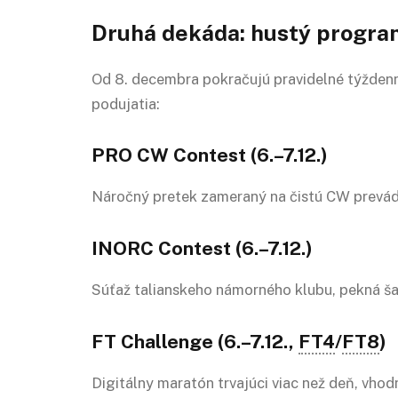
Druhá dekáda: hustý program
Od 8. decembra pokračujú pravidelné týždenné
podujatia:
PRO CW Contest (6.–7.12.)
Náročný pretek zameraný na čistú CW prevá
INORC Contest (6.–7.12.)
Súťaž talianskeho námorného klubu, pekná šan
FT Challenge (6.–7.12.,
FT4
/
FT8
)
Digitálny maratón trvajúci viac než deň, vhod