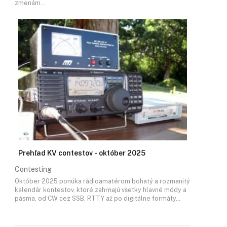
zmenám…
Prehľad KV contestov - október 2025
Contesting
Október 2025 ponúka rádioamatérom bohatý a rozmanitý
kalendár kontestov, ktoré zahŕňajú všetky hlavné módy a
pásma, od CW cez SSB, RTTY až po digitálne formáty…