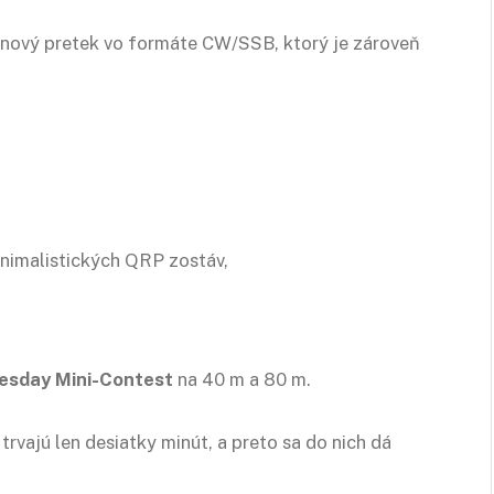
inový pretek vo formáte CW/SSB, ktorý je zároveň
inimalistických QRP zostáv,
sday Mini-Contest
na 40 m a 80 m.
trvajú len desiatky minút, a preto sa do nich dá