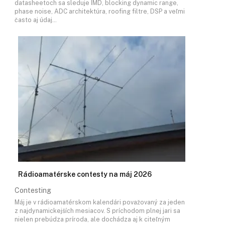
datasheetoch sa sleduje IMD, blocking dynamic range,
phase noise, ADC architektúra, roofing filtre, DSP a veľmi
často aj údaj…
Rádioamatérske contesty na máj 2026
Contesting
Máj je v rádioamatérskom kalendári považovaný za jeden
z najdynamickejších mesiacov. S príchodom plnej jari sa
nielen prebúdza príroda, ale dochádza aj k citeľným