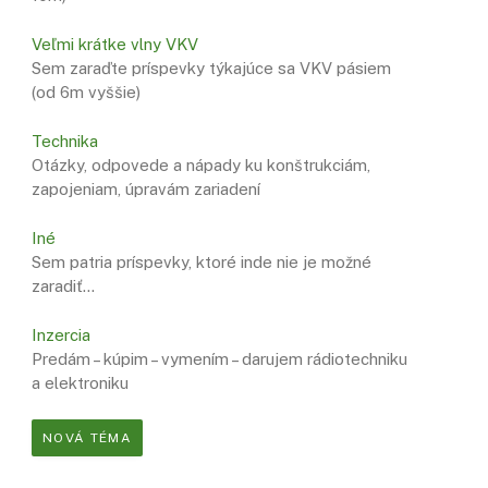
Veľmi krátke vlny VKV
Sem zaraďte príspevky týkajúce sa VKV pásiem
(od 6m vyššie)
Technika
Otázky, odpovede a nápady ku konštrukciám,
zapojeniam, úpravám zariadení
Iné
Sem patria príspevky, ktoré inde nie je možné
zaradiť…
Inzercia
Predám – kúpim – vymením – darujem rádiotechniku
a elektroniku
NOVÁ TÉMA