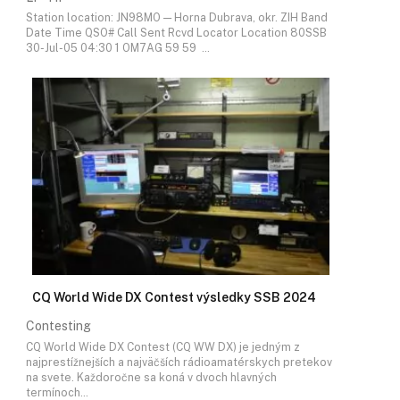
Station location: JN98MO — Horna Dubrava, okr. ZIH Band
Date Time QSO# Call Sent Rcvd Locator Location 80SSB
30-Jul-05 04:30 1 OM7AG 59 59 …
CQ World Wide DX Contest výsledky SSB 2024
Contesting
CQ World Wide DX Contest (CQ WW DX) je jedným z
najprestížnejších a najväčších rádioamatérskych pretekov
na svete. Každoročne sa koná v dvoch hlavných
termínoch…