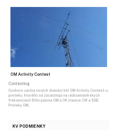
OM Activity Contest
Contesting
Čoskoro začína nových dvanásť kôl OM Activity Contest-u,
preteku, ktorého sa zúčastňujú na rádioamatérskych
frekvenciách 80m pásma OM a OK stanice CW a SSB.
Preteky OM…
KV PODMIENKY