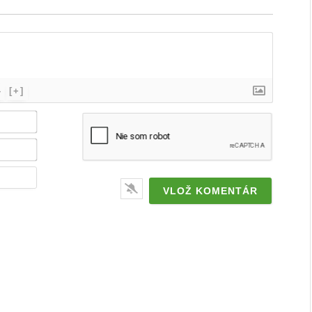
}
[+]
Meno
/
značka*
Email*
Webstránka