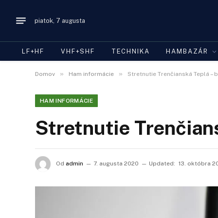
piatok, 7 augusta
LF+HF
VHF+SHF
TECHNIKA
HAMBAZÁR
»
»
Domov
Ham informácie
Stretnutie Trenčianská Teplá – 
HAM INFORMÁCIE
Stretnutie Trenčian
Od
admin
7. augusta 2020
Updated:
13. októbra 2