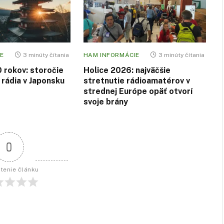
E
3 minúty čítania
HAM INFORMÁCIE
3 minúty čítania
0 rokov: storočie
Holice 2026: najväčšie
rádia v Japonsku
stretnutie rádioamatérov v
strednej Európe opäť otvorí
svoje brány
0
tenie článku