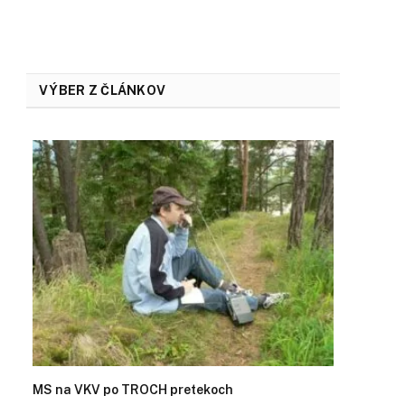
VÝBER Z ČLÁNKOV
MS na VKV po TROCH pretekoch