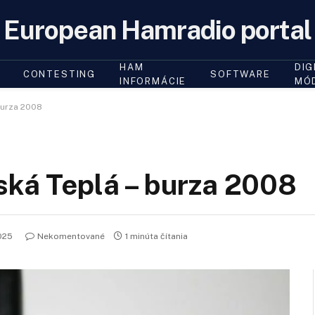
European Hamradio portal
HAM
DIG
CONTESTING
SOFTWARE
INFORMÁCIE
MÓ
burza 2008
ská Teplá – burza 2008
025
Nekomentované
1 minúta čítania