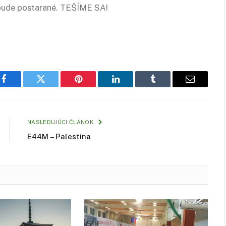
bude postarané. TEŠÍME SA!
Facebook
Twitter
Pinterest
LinkedIn
Tumblr
Email
NASLEDUJÚCI ČLÁNOK
E44M – Palestína