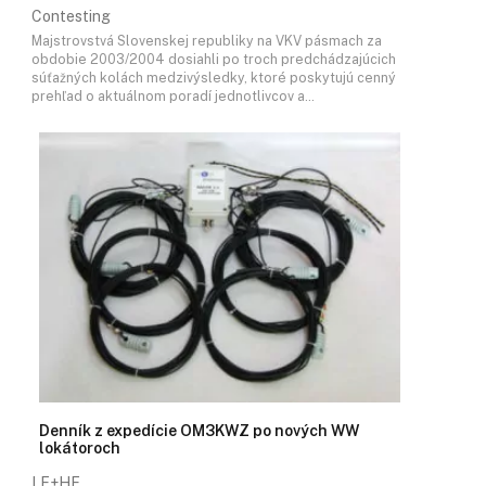
Contesting
Majstrovstvá Slovenskej republiky na VKV pásmach za
obdobie 2003/2004 dosiahli po troch predchádzajúcich
súťažných kolách medzivýsledky, ktoré poskytujú cenný
prehľad o aktuálnom poradí jednotlivcov a…
Denník z expedície OM3KWZ po nových WW
lokátoroch
LF+HF