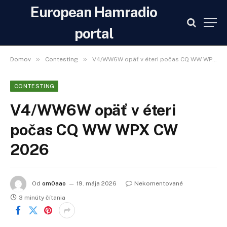
European Hamradio
portal
»
»
Domov
Contesting
V4/WW6W opäť v éteri počas CQ WW WPX CW 2026
CONTESTING
V4/WW6W opäť v éteri
počas CQ WW WPX CW
2026
Od
om0aao
19. mája 2026
Nekomentované
3 minúty čítania