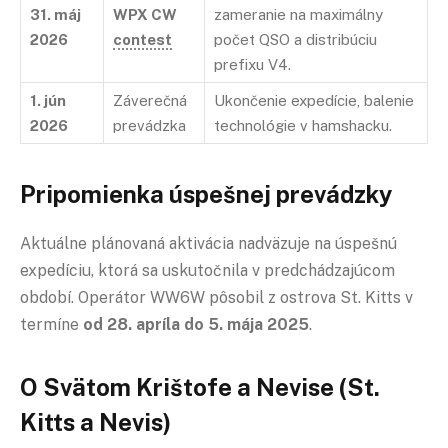
31. máj
WPX CW
zameranie na maximálny
2026
contest
počet QSO a distribúciu
prefixu V4.
1. jún
Záverečná
Ukončenie expedície, balenie
2026
prevádzka
technológie v hamshacku.
Pripomienka úspešnej prevádzky
Aktuálne plánovaná aktivácia nadväzuje na úspešnú
expedíciu, ktorá sa uskutočnila v predchádzajúcom
období. Operátor WW6W pôsobil z ostrova St. Kitts v
termíne
od 28. apríla do 5. mája 2025
.
O Svätom Krištofe a Nevise (St.
Kitts a Nevis)