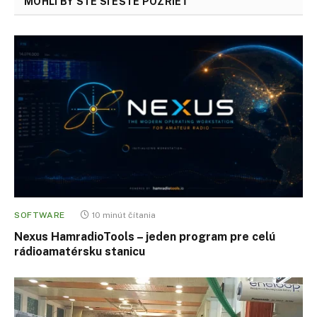
MOHLI BY STE SI EŠTE POZRIEŤ
SOFTWARE
10 minút čítania
Nexus HamradioTools – jeden program pre celú
rádioamatérsku stanicu