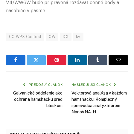
V4/WW6W bude pripravená rozdávať cenné body a
násobiče v pásme.
CQ WPX Contest
CW
DX
kv
Facebook
Twitter
Pinterest
LinkedIn
Tumblr
Email
PREDOŠLÝ ČLÁNOK
NASLEDUJÚCI ČLÁNOK
Galvanické oddelenie ako
Vektorová analýza v každom
ochrana hamshacku pred
hamshacku: Komplexný
bleskom
sprievodca analyzátorom
NanoVNA-H