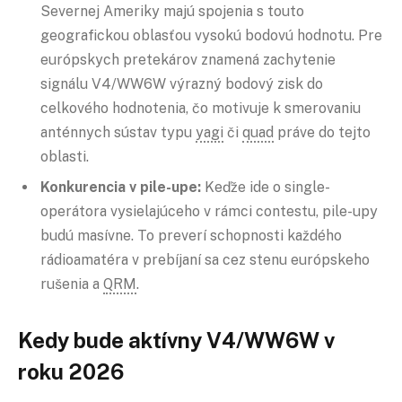
Severnej Ameriky majú spojenia s touto
geografickou oblasťou vysokú bodovú hodnotu. Pre
európskych pretekárov znamená zachytenie
signálu V4/WW6W výrazný bodový zisk do
celkového hodnotenia, čo motivuje k smerovaniu
anténnych sústav typu
yagi
či
quad
práve do tejto
oblasti.
Konkurencia v pile-upe:
Keďže ide o single-
operátora vysielajúceho v rámci contestu, pile-upy
budú masívne. To preverí schopnosti každého
rádioamatéra v prebíjaní sa cez stenu európskeho
rušenia a
QRM
.
Kedy bude aktívny V4/WW6W v
roku 2026