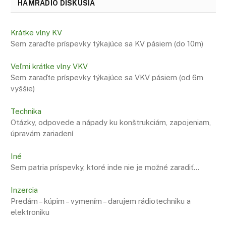
HAMRADIO DISKUSIA
Krátke vlny KV
Sem zaraďte príspevky týkajúce sa KV pásiem (do 10m)
Veľmi krátke vlny VKV
Sem zaraďte príspevky týkajúce sa VKV pásiem (od 6m
vyššie)
Technika
Otázky, odpovede a nápady ku konštrukciám, zapojeniam,
úpravám zariadení
Iné
Sem patria príspevky, ktoré inde nie je možné zaradiť…
Inzercia
Predám – kúpim – vymením – darujem rádiotechniku a
elektroniku