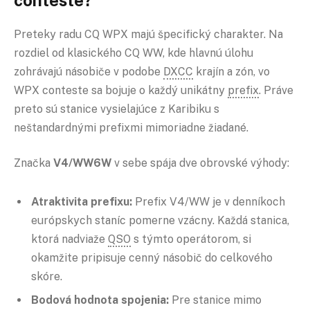
Preteky radu CQ WPX majú špecifický charakter. Na
rozdiel od klasického CQ WW, kde hlavnú úlohu
zohrávajú násobiče v podobe
DXCC
krajín a zón, vo
WPX conteste sa bojuje o každý unikátny
prefix
. Práve
preto sú stanice vysielajúce z Karibiku s
neštandardnými prefixmi mimoriadne žiadané.
Značka
V4/WW6W
v sebe spája dve obrovské výhody:
Atraktivita prefixu:
Prefix V4/WW je v denníkoch
európskych staníc pomerne vzácny. Každá stanica,
ktorá nadviaže
QSO
s týmto operátorom, si
okamžite pripisuje cenný násobič do celkového
skóre.
Bodová hodnota spojenia:
Pre stanice mimo