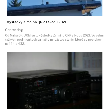
Výsledky Zimního QRP závodu 2021
Contesting
Od Mirka OK1DOM sú tu výsledky Zimního QRP závodu 2021. Vo veľmi
ťažkých podmienkach sa našlo množstvo staníc, ktoré sa pretekov
na 144 a 432…