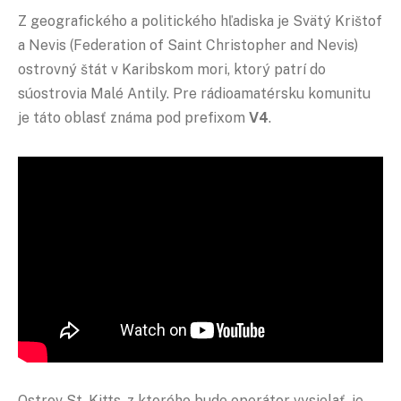
Z geografického a politického hľadiska je Svätý Krištof
a Nevis (Federation of Saint Christopher and Nevis)
ostrovný štát v Karibskom mori, ktorý patrí do
súostrovia Malé Antily. Pre rádioamatérsku komunitu
je táto oblasť známa pod prefixom
V4
.
Ostrov St. Kitts, z ktorého bude operátor vysielať, je