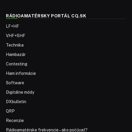
RÁDIOAMATÉRSKY PORTÁL CQ.SK
LF+HF
VHF+SHF
Technika
Hambazár
Contesting
Ham informácie
Software
Digitálne módy
DXbulletin
QRP
Recenzie
Rádioamatérske frekvencie – ako počúvať?