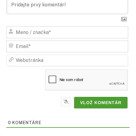
Men
/
zna
Ema
Web
0
KOMENTÁRE