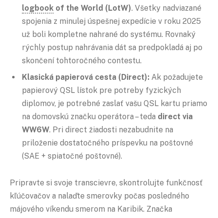
logbook
of the World (LotW)
. Všetky nadviazané
spojenia z minulej úspešnej expedície v roku 2025
už boli kompletne nahrané do systému. Rovnaký
rýchly postup nahrávania dát sa predpokladá aj po
skončení tohtoročného contestu.
Klasická papierová cesta (Direct):
Ak požadujete
papierový QSL lístok pre potreby fyzických
diplomov, je potrebné zaslať vašu QSL kartu priamo
na domovskú značku operátora – teda
direct via
WW6W
. Pri direct žiadosti nezabudnite na
priloženie dostatočného príspevku na poštovné
(SAE + spiatočné poštovné).
Pripravte si svoje transcievre, skontrolujte funkčnosť
kľúčovačov a nalaďte smerovky počas posledného
májového víkendu smerom na Karibik. Značka