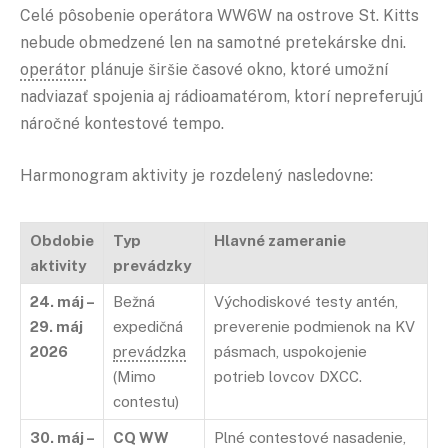
Celé pôsobenie operátora WW6W na ostrove St. Kitts
nebude obmedzené len na samotné pretekárske dni.
operátor
plánuje širšie časové okno, ktoré umožní
nadviazať spojenia aj rádioamatérom, ktorí nepreferujú
náročné kontestové tempo.
Harmonogram aktivity je rozdelený nasledovne:
Obdobie
Typ
Hlavné zameranie
aktivity
prevádzky
24. máj –
Bežná
Východiskové testy antén,
29. máj
expedičná
preverenie podmienok na KV
2026
prevádzka
pásmach, uspokojenie
(Mimo
potrieb lovcov DXCC.
contestu)
30. máj –
CQ WW
Plné contestové nasadenie,