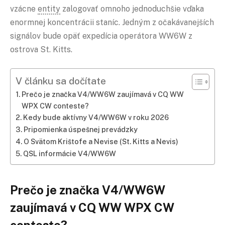
vzácne
entity
zalogovať omnoho jednoduchšie vďaka
enormnej koncentrácii staníc. Jedným z očakávanejších
signálov bude opäť expedícia operátora WW6W z
ostrova St. Kitts.
V článku sa dočítate
Prečo je značka V4/WW6W zaujímavá v CQ WW
WPX CW conteste?
Kedy bude aktívny V4/WW6W v roku 2026
Pripomienka úspešnej prevádzky
O Svätom Krištofe a Nevise (St. Kitts a Nevis)
QSL
informácie V4/WW6W
Prečo je značka V4/WW6W
zaujímavá v CQ WW WPX CW
conteste?