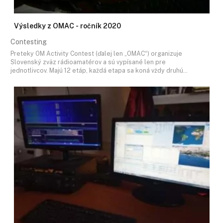
Výsledky z OMAC - ročník 2020
Contesting
Preteky OM Activity Contest (ďalej len „OMAC“) organizuje
Slovenský zväz rádioamatérov a sú vypísané len pre
jednotlivcov. Majú 12 etáp, každá etapa sa koná vždy druhú…