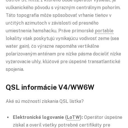
vulkanického pôvodu s výrazným centrálnym pohorím.
Táto topografia môže spôsobovať vrhanie tieňov v
určitých azimutoch v závislosti od presného
umiestnenia hamshacku. Práve prímorské
portable
lokality však poskytujú vynikajúcu vodivosť zeme (sea
water gain), čo výrazne napomáha vertikálne
polarizovaným anténam pre nízke pásma docieliť nízke
vyžarovacie uhly, klúčové pre úspešné transatlantické
spojenia.
QSL informácie V4/WW6W
Aké sú možností získania QSL lístka?
Elektronické logovanie (
LoTW
):
Operátor úspešne
získal a overil všetky potrebné certifikáty pre