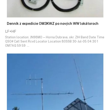
Denník z expedície OM3KWZ po nových WW lokátoroch
LF+HF
Station location: JN98MO — Horna Dubrava, okr. ZIH Band Date Time
QSO# Call Sent Rcvd Locator Location 80SSB 30-Jul-05 04:30 1
OM7AG 59 59 …