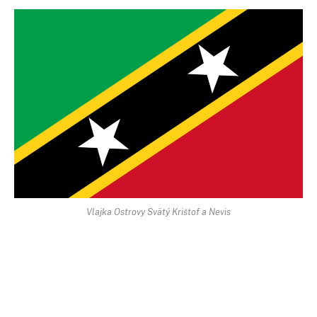
Vlajka Ostrovy Svätý Krištof a Nevis