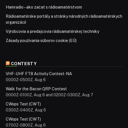
Hamradio – ako začať s rádioamatérstvom
Rádioamatérske portály a stránky národných rádioamatérskych
organizácií
Výrobcovia a predajcovia rádioamatérskej techniky
Zásady používania súborov cookie (EÚ)
CONTESTY
VHF-UHF FT8 Activity Contest-NA
0000Z-0500Z, Aug 6
Walk for the Bacon QRP Contest
0000Z-0100Z, Aug 6 and 0200Z-0300Z, Aug 7
CWops Test (CWT)
0300Z-0400Z, Aug 6
CWops Test (CWT)
0700Z-0800Z, Aug 6