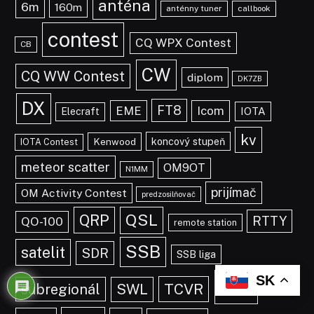
anténa
6m
160m
anténny tuner
callbook
contest
CQ WPX Contest
CB
CW
CQ WW Contest
diplom
DK7ZB
DX
FT8
EME
Icom
IOTA
Elecraft
kv
koncový stupeň
Kenwood
IOTA Contest
meteor scatter
OM9OT
N1MM
prijímač
OM Activity Contest
predzosilňovač
QRP
QSL
RTTY
QO-100
remote station
SSB
satelit
SDR
SSB liga
SK
vkv
TCVR
subregionál
SWL