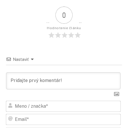
0
Hodnotenie článku
Nastaviť
Men
/
zna
Ema