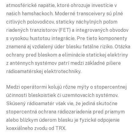
atmosférické napätie, ktoré ohrozuje investície v
našich hamshackoch. Moderné transceivery sú plné
citlivých polovodičov, staticky náchylných poľom
riadených tranzistorov (FET) a integrovaných obvodov
s vysokou hustotou integrácie. Pre tieto komponenty
znamená aj vzdialený úder blesku fatálne riziko. Otázka
ochrany pred bleskom a eliminácie statickej elektriny
z anténnych systémov patrí medzi základné piliere
rádioamatérskej elektrotechniky.
Medzi operátormi kolujú rôzne mýty o stopercentnej
účinnosti bleskoistiek či uzemňovacích systémov.
Skúsený rádioamatér však vie, že jediná skutočne
stopercentná ochrana rádiozariadenia pred priamym
alebo blízkym úderom blesku je fyzické odpojenie
koaxiálneho zvodu od TRX.