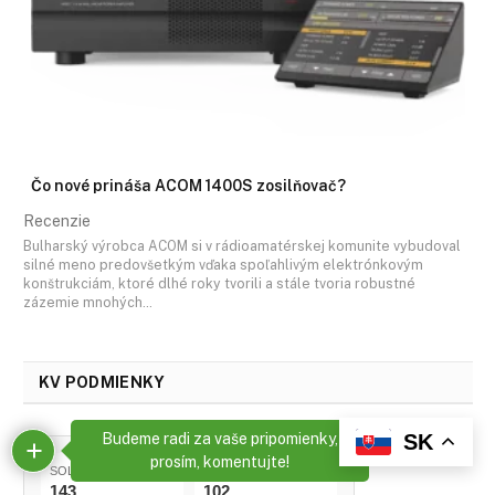
Čo nové prináša ACOM 1400S zosilňovač?
Recenzie
Bulharský výrobca ACOM si v rádioamatérskej komunite vybudoval
silné meno predovšetkým vďaka spoľahlivým elektrónkovým
konštrukciám, ktoré dlhé roky tvorili a stále tvoria robustné
zázemie mnohých…
KV PODMIENKY
x
Budeme radi za vaše pripomienky,
SK
prosím, komentujte!
SOLAR FLUX (SFI)
SLNEČNÉ ŠKVRNY
143
102