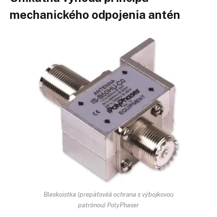
mechanického odpojenia antén
Bleskoistka (prepäťovéá ochrana s výbojkovou
patrónou) PolyPhaser