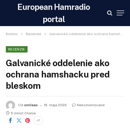
European Hamradio
portal
»
»
Domov
Recenzie
Galvanické oddelenie ako ochrana hamshacku pred bleskom
RECENZIE
Galvanické oddelenie ako
ochrana hamshacku pred
bleskom
Od
om0aao
18. mája 2026
Nekomentované
5 minút čítania