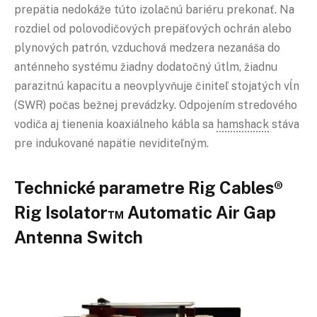
prepätia nedokáže túto izolačnú bariéru prekonať. Na
rozdiel od polovodičových prepäťových ochrán alebo
plynových patrón, vzduchová medzera nezanáša do
anténneho systému žiadny dodatočný útlm, žiadnu
parazitnú kapacitu a neovplyvňuje činiteľ stojatých vĺn
(SWR) počas bežnej prevádzky. Odpojením stredového
vodiča aj tienenia koaxiálneho kábla sa
hamshack
stáva
pre indukované napätie neviditeľným.
Technické parametre Rig Cables®
Rig Isolator™ Automatic Air Gap
Antenna Switch