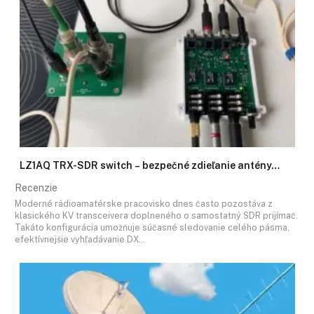
LZ1AQ TRX-SDR switch – bezpečné zdieľanie antény…
Recenzie
Moderné rádioamatérske pracovisko dnes často pozostáva z
klasického KV transceivera doplneného o samostatný SDR prijímač.
Takáto konfigurácia umožňuje súčasné sledovanie celého pásma,
efektívnejšie vyhľadávanie DX…