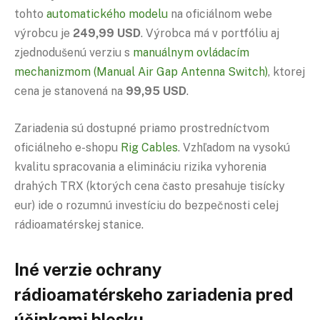
tohto
automatického modelu
na oficiálnom webe
výrobcu je
249,99 USD
. Výrobca má v portfóliu aj
zjednodušenú verziu s
manuálnym ovládacím
mechanizmom (Manual Air Gap Antenna Switch)
, ktorej
cena je stanovená na
99,95 USD
.
Zariadenia sú dostupné priamo prostredníctvom
oficiálneho e-shopu
Rig Cables
. Vzhľadom na vysokú
kvalitu spracovania a elimináciu rizika vyhorenia
drahých TRX (ktorých cena často presahuje tisícky
eur) ide o rozumnú investíciu do bezpečnosti celej
rádioamatérskej stanice.
Iné verzie ochrany
rádioamatérskeho zariadenia pred
účinkami blesku