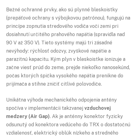
Bežné ochranné prvky, ako sú plynné bleskoistky
(prepäťové ochrany s výbojkovou patrónou), fungujú na
princípe zopnutia stredového vodiča voči zemi pri
dosiahnutí určitého prahového napätia (spravidla nad
90 V až 350 V). Tieto systémy majú tri zásadné
nevýhody: rýchlosť odozvy, zvyškové napätie a
parazitnú kapacitu. Kým plyn v bleskoistke ionizuje a
začne viesť prúd do zeme, prejde niekoľko nanosekúnd,
počas ktorých špička vysokého napätia prenikne do
prijímača a stihne zničiť citlivé polovodiče.
Unikátna výhoda mechanického odpojenia antény
spočíva v implementácii takzvanej
vzduchovej
medzery (Air Gap)
. Ak je anténny konektor fyzicky
odsunutý od konektora vedúceho do TRX o dostatočnú
vzdialenosť, elektrický oblúk nízkeho a stredného