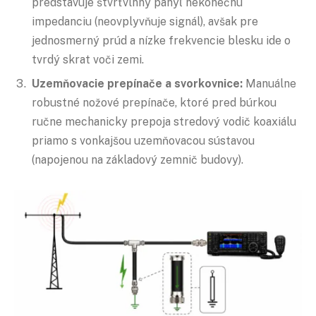
predstavuje štvrťvlnný pahýľ nekonečnú
impedanciu (neovplyvňuje signál), avšak pre
jednosmerný prúd a nízke frekvencie blesku ide o
tvrdý skrat voči zemi.
Uzemňovacie prepínače a svorkovnice:
Manuálne
robustné nožové prepínače, ktoré pred búrkou
ručne mechanicky prepoja stredový vodič koaxiálu
priamo s vonkajšou uzemňovacou sústavou
(napojenou na základový zemnič budovy).