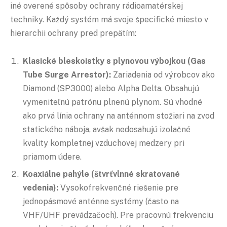
iné overené spôsoby ochrany rádioamatérskej
techniky. Každý systém má svoje špecifické miesto v
hierarchii ochrany pred prepätím:
Klasické bleskoistky s plynovou výbojkou (Gas
Tube Surge Arrestor):
Zariadenia od výrobcov ako
Diamond (SP3000) alebo Alpha Delta. Obsahujú
vymeniteľnú patrónu plnenú plynom. Sú vhodné
ako prvá línia ochrany na anténnom stožiari na zvod
statického náboja, avšak nedosahujú izolačné
kvality kompletnej vzduchovej medzery pri
priamom údere.
Koaxiálne pahýle (štvrťvlnné skratované
vedenia):
Vysokofrekvenčné riešenie pre
jednopásmové anténne systémy (často na
VHF/UHF prevádzačoch). Pre pracovnú frekvenciu