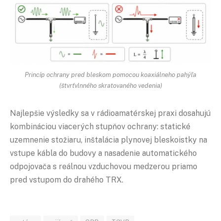
Princíp ochrany pred bleskom pomocou koaxiálneho pahýľa
(štvrťvlnného skratovaného vedenia)
Najlepšie výsledky sa v rádioamatérskej praxi dosahujú
kombináciou viacerých stupňov ochrany: statické
uzemnenie stožiaru, inštalácia plynovej bleskoistky na
vstupe kábla do budovy a nasadenie automatického
odpojovača s reálnou vzduchovou medzerou priamo
pred vstupom do drahého TRX.