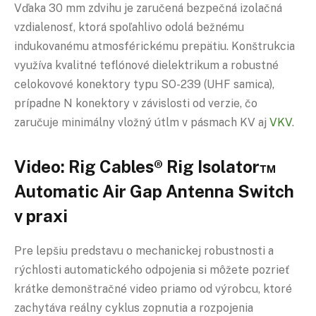
Vďaka 30 mm zdvihu je zaručená bezpečná izolačná
vzdialenosť, ktorá spoľahlivo odolá bežnému
indukovanému atmosférickému prepätiu. Konštrukcia
využíva kvalitné teflónové dielektrikum a robustné
celokovové konektory typu SO-239 (UHF samica),
prípadne N konektory v závislosti od verzie, čo
zaručuje minimálny vložný útlm v pásmach KV aj
VKV
.
Video: Rig Cables® Rig Isolator™
Automatic Air Gap Antenna Switch
v praxi
Pre lepšiu predstavu o mechanickej robustnosti a
rýchlosti automatického odpojenia si môžete pozrieť
krátke demonštračné video priamo od výrobcu, ktoré
zachytáva reálny cyklus zopnutia a rozpojenia