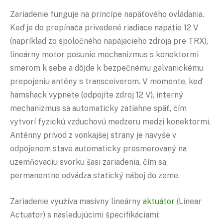
Zariadenie funguje na princípe napäťového ovládania.
Keď je do prepínača privedené riadiace napätie 12 V
(napríklad zo spoločného napájacieho zdroja pre TRX),
lineárny motor posunie mechanizmus s konektormi
smerom k sebe a dôjde k bezpečnému galvanickému
prepojeniu antény s transceiverom. V momente, keď
hamshack vypnete (odpojíte zdroj 12 V), interný
mechanizmus sa automaticky zatiahne späť, čím
vytvorí fyzickú vzduchovú medzeru medzi konektormi.
Anténny prívod z vonkajšej strany je navyše v
odpojenom stave automaticky presmerovaný na
uzemňovaciu svorku šasi zariadenia, čím sa
permanentne odvádza statický náboj do zeme.
Zariadenie využíva masívny lineárny
aktuátor
(Linear
Actuator) s nasledujúcimi špecifikáciami: