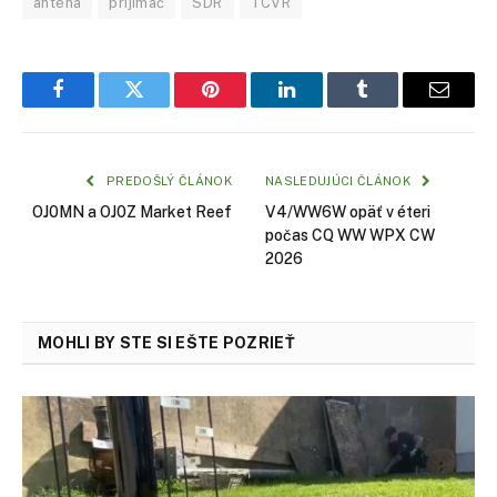
anténa
prijímač
SDR
TCVR
Facebook
Twitter
Pinterest
LinkedIn
Tumblr
Email
PREDOŠLÝ ČLÁNOK
NASLEDUJÚCI ČLÁNOK
OJ0MN a OJ0Z Market Reef
V4/WW6W opäť v éteri
počas CQ WW WPX CW
2026
MOHLI BY STE SI EŠTE POZRIEŤ