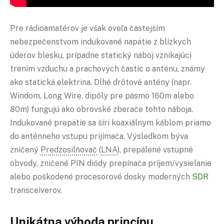
Pre rádioamatérov je však oveľa častejším
nebezpečenstvom indukované napätie z blízkych
úderov blesku, prípadne statický náboj vznikajúci
trením vzduchu a prachových častíc o anténu, známy
ako statická elektrina. Dlhé drôtové antény (napr.
Windom, Long Wire, dipóly pre pásmo 160m alebo
80m) fungujú ako obrovské zberače tohto náboja.
Indukované prepätie sa šíri koaxiálnym káblom priamo
do anténneho vstupu prijímača. Výsledkom býva
zničený
Predzosilňovač
(
LNA
), prepálené vstupné
obvody, zničené PIN diódy prepínača príjem/vysielanie
alebo poškodené procesorové dosky moderných
SDR
transceiverov.
Unikátna výhoda princípu