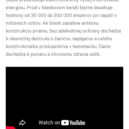
energiou. Prúd v bleskovom kanáli bežne dosahuje
hodnoty od 30 000 do 200 000 ampérov pri napätí v
miliónoch voltov. Ak blesk zasiahne anténnu
konštrukciu priamo, bez adekvátnej ochrany dochádza
k okamžitej deštrukcii žiaričov, napájačov a celého
konštrukčného príslušenstva v hamshacku. Často
dochádza k požiaru a ohrozeniu zdravia osôb.