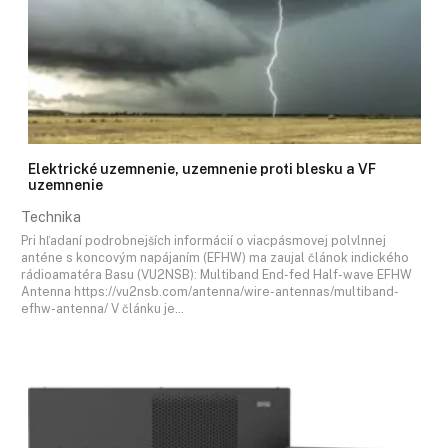
Elektrické uzemnenie, uzemnenie proti blesku a VF
uzemnenie
Technika
Pri hľadaní podrobnejších informácií o viacpásmovej polvlnnej
anténe s koncovým napájaním (EFHW) ma zaujal článok indického
rádioamatéra Basu (VU2NSB): Multiband End-fed Half-wave EFHW
Antenna https://vu2nsb.com/antenna/wire-antennas/multiband-
efhw-antenna/ V článku je…