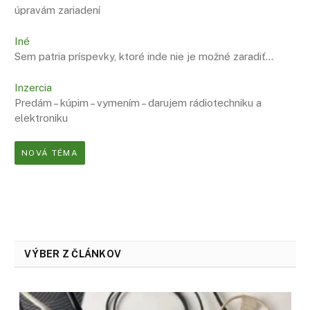
úpravám zariadení
Iné
Sem patria príspevky, ktoré inde nie je možné zaradiť…
Inzercia
Predám – kúpim – vymením – darujem rádiotechniku a
elektroniku
NOVÁ TÉMA
VÝBER Z ČLÁNKOV