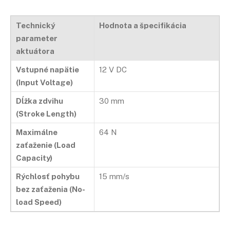
Technický
Hodnota a špecifikácia
parameter
aktuátora
Vstupné napätie
12 V DC
(Input Voltage)
Dĺžka zdvihu
30 mm
(Stroke Length)
Maximálne
64 N
zaťaženie (Load
Capacity)
Rýchlosť pohybu
15 mm/s
bez zaťaženia (No-
load Speed)