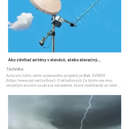
Ako zdvíhať antény v elevácii, alebo elevačný…
Technika
Autorom tohto veľmi vydareného projektu je Mak, SV1BSX
(https://www.qsl.net/sv1bsx/). O aktuátoroch Za týmto nie moc
obvyklým slovom sa ukrýva zariadenie, ktoré snáď každý už videl.…