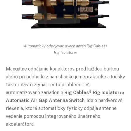
Automatický odpojovač dvoch antén Rig Cables®
Rig Isolator™
Manuálne odpájanie konektorov pred každou búrkou
alebo pri odchode z hamshacku je nepraktické a ľudský
faktor často zlyhá. Tento problém rieši
automatizované zariadenie
Rig Cables® Rig Isolator™
Automatic Air Gap Antenna Switch
. Ide o hardvérové
riešenie, ktoré automaticky fyzicky odpája anténne
vedenie pomocou integrovaného lineárneho
akcelerátora.