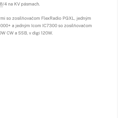
8
/4 na KV pásmach.
ermi so zosilňovačom FlexRadio PGXL, jedným
1000+ a jedným Icom IC7300 so zosilňovačom
0W CW a SSB, v digi 120W.