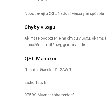
Nepodávajte QSL žiadosť viacerými spôsobmi
Chyby v logu
Ak máte podozrenie na chybu v logu, okamži
manažéra na: dl2awg@hotmail.de
QSL Manažér
Guenter Gassler DL2AWG
Eichertstr. 8
07589 Muenchenbernsdorf