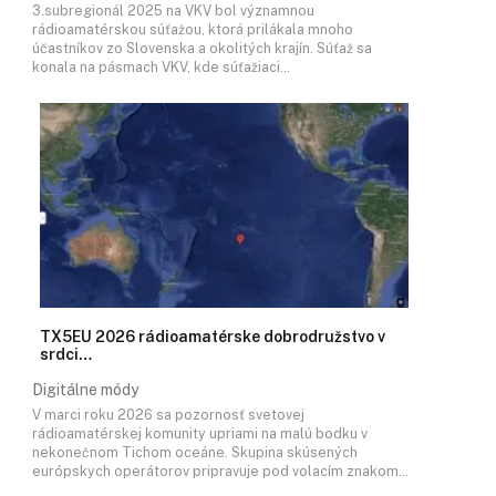
3.subregionál 2025 na VKV bol významnou
rádioamatérskou súťažou, ktorá prilákala mnoho
účastníkov zo Slovenska a okolitých krajín. Súťaž sa
konala na pásmach VKV, kde súťažiaci…
TX5EU 2026 rádioamatérske dobrodružstvo v
srdci…
Digitálne módy
V marci roku 2026 sa pozornosť svetovej
rádioamatérskej komunity upriami na malú bodku v
nekonečnom Tichom oceáne. Skupina skúsených
európskych operátorov pripravuje pod volacím znakom…