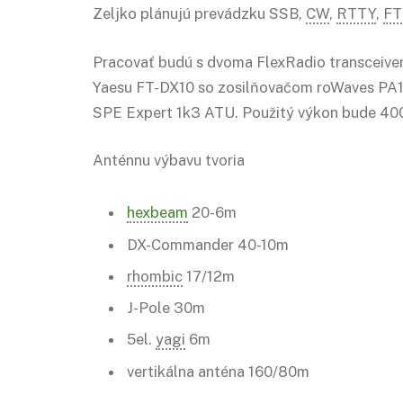
Zeljko plánujú prevádzku SSB,
CW
,
RTTY
,
FT
Pracovať budú s dvoma FlexRadio transceiv
Yaesu FT-DX10 so zosilňovačom roWaves PA
SPE Expert 1k3 ATU. Použitý výkon bude 40
Anténnu výbavu tvoria
hexbeam
20-6m
DX-Commander 40-10m
rhombic
17/12m
J-Pole 30m
5el.
yagi
6m
vertikálna anténa 160/80m