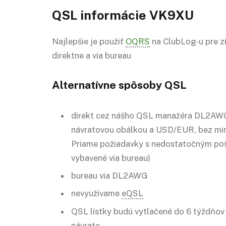
QSL
informácie VK9XU
Najlepšie je použiť
OQRS
na ClubLog-u pre zí
direktne a via bureau
Alternatívne spôsoby QSL
direkt cez nášho QSL manažéra DL2AWG
návratovou obálkou a USD/EUR, bez min
Priame požiadavky s nedostatočným p
vybavené via bureau)
bureau via DL2AWG
nevyužívame
eQSL
QSL lístky budú vytlačené do 6 týždňo
návrate.