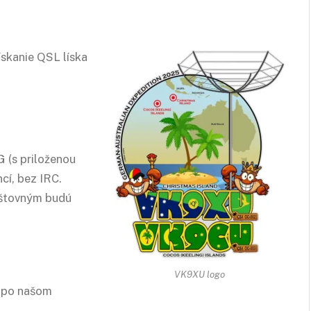
skanie QSL líska
 (s priloženou
cí, bez IRC.
oštovným budú
VK9XU logo
v po našom