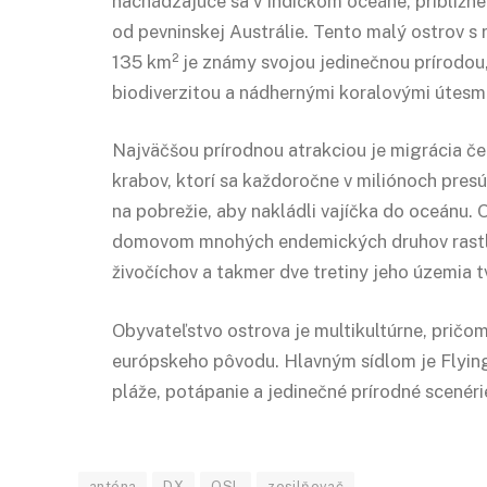
nachádzajúce sa v Indickom oceáne, približn
od pevninskej Austrálie. Tento malý ostrov s
135 km² je známy svojou jedinečnou prírodou
biodiverzitou a nádhernými koralovými útesmi
Najväčšou prírodnou atrakciou je migrácia č
krabov, ktorí sa každoročne v miliónoch presú
na pobrežie, aby nakládli vajíčka do oceánu. O
domovom mnohých endemických druhov rastl
živočíchov a takmer dve tretiny jeho územia t
Obyvateľstvo ostrova je multikultúrne, pričom
európskeho pôvodu. Hlavným sídlom je Flyin
pláže, potápanie a jedinečné prírodné scenérie
anténa
DX
QSL
zosilňovač