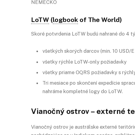
NEMECKO
LoTW
(
logbook
of The World)
Skoré potvrdenia LoTW budú nahrané do 4 tý
všetkých skorých darcov (min. 10 USD/E
všetky rýchle LoTW-only požiadavky
všetky priame OQRS požiadavky s rých
Tri mesiace po skončení expedície spr
nahráme kompletné logy do LoTW.
Vianočný ostrov – externé te
Vianočný ostrov je austrálske externé teritór