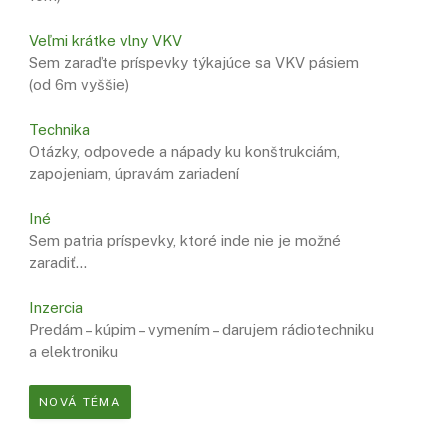
Veľmi krátke vlny VKV
Sem zaraďte príspevky týkajúce sa VKV pásiem
(od 6m vyššie)
Technika
Otázky, odpovede a nápady ku konštrukciám,
zapojeniam, úpravám zariadení
Iné
Sem patria príspevky, ktoré inde nie je možné
zaradiť…
Inzercia
Predám – kúpim – vymením – darujem rádiotechniku
a elektroniku
NOVÁ TÉMA