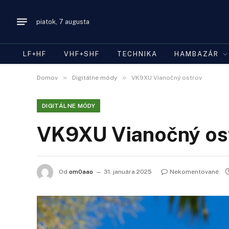
piatok, 7 augusta
LF+HF
VHF+SHF
TECHNIKA
HAMBAZÁR
»
»
Domov
Digitálne módy
VK9XU Vianočný ostrov
DIGITÁLNE MÓDY
VK9XU Vianočný os
Od
om0aao
31. januára 2025
Nekomentované