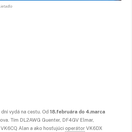
Lietadlo
 dní vydá na cestu. Od
18.februára do 4.marca
rova. Tím DL2AWG Guenter, DF4GV Elmar,
 VK6CQ Alan a ako hosťujúci
operátor
VK6DX