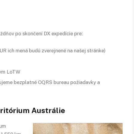
ždňov po skončení DX expedície pre:
UR ich mená budú zverejnené na našej stránke)
lym LoTW
acujeme bezplatné OQRS bureau požiadavky a
ritórium Austrálie
ium