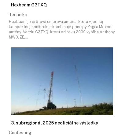
Hexbeam G3TXQ
Technika
Hexbeam je drôtová smerová anténa, ktorá v jednej
kompaktnej konštrukcii kombinuje princípy Yagi a Moxon
antény. Verziu G3TXQ, ktorú od roku 2009 vyrába Anthony
MW0JZE,…
3. subregionál 2025 neoficiálne výsledky
Contesting