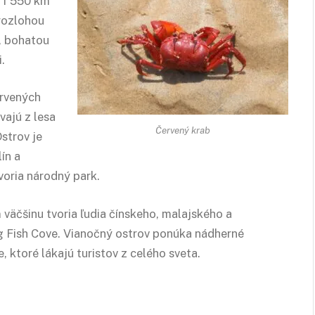
e 1 550 km
 rozlohou
, bohatou
.
ervených
vajú z lesa
Červený krab
strov je
ín a
voria národný park.
 väčšinu tvoria ľudia čínskeho, malajského a
g Fish Cove. Vianočný ostrov ponúka nádherné
, ktoré lákajú turistov z celého sveta.