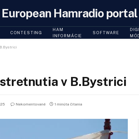
European Hamradio portal
HAM
DIG
CONTESTING
SOFTWARE
INFORMÁCIE
MÓ
.Bystrici
retnutia v B.Bystrici
025
Nekomentované
1 minúta čítania