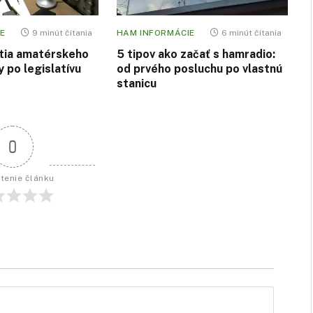
E
9 minút čítania
HAM INFORMÁCIE
6 minút čítania
tia amatérskeho
5 tipov ako začať s hamradio:
y po legislatívu
od prvého posluchu po vlastnú
stanicu
0
tenie článku