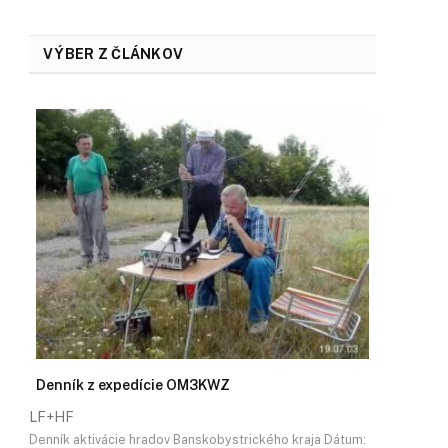
VÝBER Z ČLÁNKOV
Denník z expedície OM3KWZ
LF+HF
Denník aktivácie hradov Banskobystrického kraja Dátum: