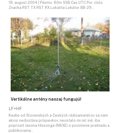
18. august 2004 | Pásmo: 80m SSB Čas UTC Por. číslo
Značka RST TX RST RX Lokalita Lokátor BB-29…
Vertikálne antény naozaj fungujú!
LF+HF
Keďže od Slovenských a Českých rádioamatérov sa nám
akosi nedostáva príspevkov, neostalo mi nič iné, iba
poprosiť Jasona Hissonga (N8XE) o povolenie prekladu a
publikovania…