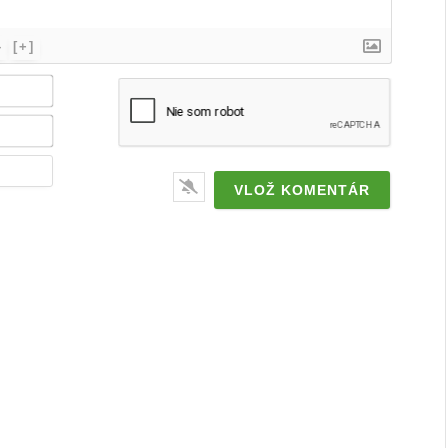
}
[+]
Meno
/
značka*
Email*
Webstránka