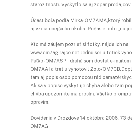
starožitností. Vyskytlo sa aj zopár predajcov 
Účasť bola podľa Mirka-OM7AMA,ktorý robil 
aj vzdialenejšieho okolia. Počasie bolo „na je
Kto má záujem pozrieť si fotky, nájde ich na
www.om7ag.rajce.net Jednu sériu fotiek vyho
Paľko- OM7ASP , druhú som dostal e-mailom 
OM7AAI a tretiu vyhotovil Zolo/OM7CB.Dopl
tam aj popis osôb pomocou rádioamatérskyc
Ak sa v popise vyskytuje chyba alebo tam po
chýba upozornite ma prosím. Všetko prompt
opravím.
Dovidenia v Drozdove 14.októbra 2006. 73 d
OM7AG