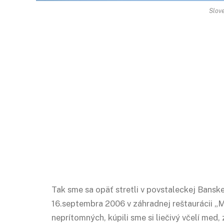
Slove
Tak sme sa opäť stretli v povstaleckej Banskej
16.septembra 2006 v záhradnej reštaurácii „M
neprítomných, kúpili sme si liečivý včelí med,