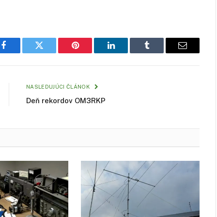
Facebook
Twitter
Pinterest
LinkedIn
Tumblr
Email
NASLEDUJÚCI ČLÁNOK
Deň rekordov OM3RKP