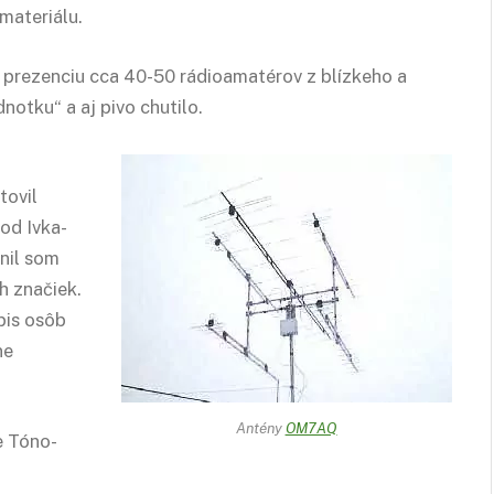
materiálu.
prezenciu cca 40-50 rádioamatérov z blízkeho a
dnotku“ a aj pivo chutilo.
tovil
od Ivka-
nil som
h značiek.
pis osôb
ne
Antény
OM7AQ
e Tóno-