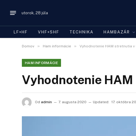
utorok, 28 júla
LF+HF
VHF+SHF
TECHNIKA
HAMBAZÁR
»
»
Domov
Ham informácie
Vyhodnotenie HAM stretnutia v B
HAM INFORMÁCIE
Vyhodnotenie HAM st
Od
admin
7. augusta 2020
Updated:
17. októbra 2