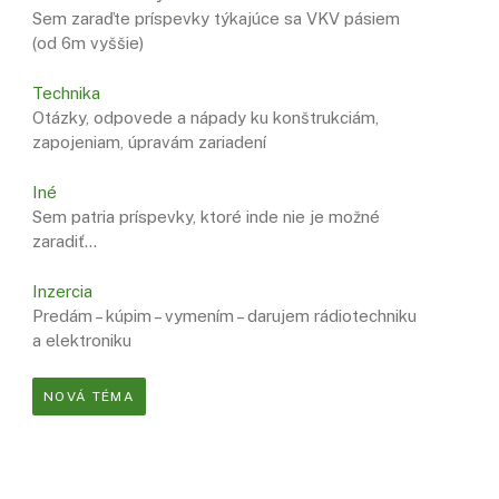
Sem zaraďte príspevky týkajúce sa VKV pásiem
(od 6m vyššie)
Technika
Otázky, odpovede a nápady ku konštrukciám,
zapojeniam, úpravám zariadení
Iné
Sem patria príspevky, ktoré inde nie je možné
zaradiť…
Inzercia
Predám – kúpim – vymením – darujem rádiotechniku
a elektroniku
NOVÁ TÉMA