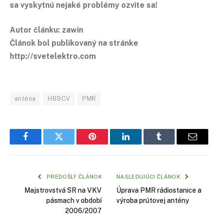
sa vyskytnú nejaké problémy ozvite sa!
Autor článku: zawin
Článok bol publikovaný na stránke
http://svetelektro.com
anténa
HB9CV
PMR
Facebook
Twitter
Pinterest
LinkedIn
Tumblr
Email
PREDOŠLÝ ČLÁNOK
NASLEDUJÚCI ČLÁNOK
Majstrovstvá SR na VKV
Úprava PMR rádiostanice a
pásmach v období
výroba prútovej antény
2006/2007