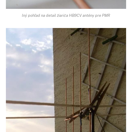
Iný pohľad na detail žiariča HB9CV antény pre PMR