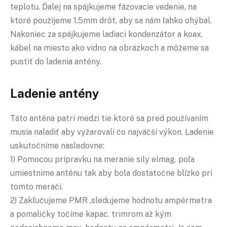
teplotu. Ďalej na spájkujeme fázovacie vedenie, na
ktoré použijeme 1,5mm drôt, aby sa nám ľahko ohýbal.
Nakoniec za spájkujeme ladiaci kondenzátor a koax.
kábel na miesto ako vidno na obrázkoch a môžeme sa
pustiť do ladenia antény.
Ladenie antény
Táto anténa patrí medzi tie ktoré sa pred používaním
musia naladiť aby vyžarovali čo najväčší výkon. Ladenie
uskutočníme nasledovne:
1) Pomocou prípravku na meranie sily elmag. poľa
umiestnime anténu tak aby bola dostatočne blízko pri
tomto merači.
2) Zakľučujeme PMR ,sledujeme hodnotu ampérmetra
a pomaličky točíme kapac. trimrom až kým