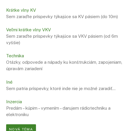
Krátke vlny KV
Sem zaraďte príspevky týkajúce sa KV pásiem (do 10m)
Veľmi krátke vlny VKV
Sem zaraďte príspevky týkajúce sa VKV pásiem (od 6m
vyššie)
Technika
Otázky, odpovede a nápady ku konštrukciám, zapojeniam,
úpravám zariadení
Iné
Sem patria príspevky, ktoré inde nie je možné zaradiť…
Inzercia
Predám – kúpim – vymením – darujem rádiotechniku a
elektroniku
NOVÁ TÉMA