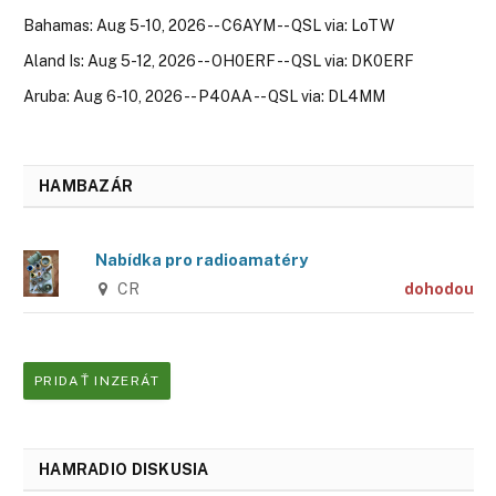
Bahamas: Aug 5-10, 2026 -- C6AYM -- QSL via: LoTW
Aland Is: Aug 5-12, 2026 -- OH0ERF -- QSL via: DK0ERF
Aruba: Aug 6-10, 2026 -- P40AA -- QSL via: DL4MM
HAMBAZÁR
Nabídka pro radioamatéry
CR
dohodou
PRIDAŤ INZERÁT
HAMRADIO DISKUSIA