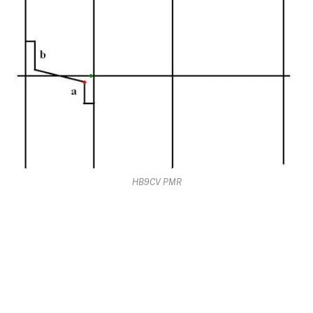
HB9CV PMR