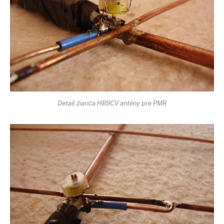
Detail žiariča HB9CV antény pre PMR