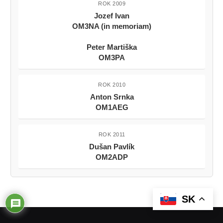
ROK 2009
Jozef Ivan
OM3NA (in memoriam)
Peter Martiška
OM3PA
ROK 2010
Anton Srnka
OM1AEG
ROK 2011
Dušan Pavlík
OM2ADP
SK