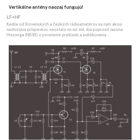
Vertikálne antény naozaj fungujú!
LF+HF
Keďže od Slovenských a Českých rádioamatérov sa nám akosi
nedostáva príspevkov, neostalo mi nič iné, iba poprosiť Jasona
Hissonga (N8XE) o povolenie prekladu a publikovania…