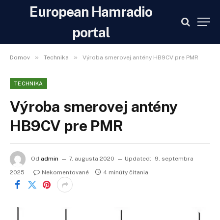
European Hamradio
portal
»
»
Domov
Technika
Výroba smerovej antény HB9CV pre PMR
TECHNIKA
Výroba smerovej antény
HB9CV pre PMR
Od
admin
7. augusta 2020
Updated:
9. septembra
2025
Nekomentované
4 minúty čítania