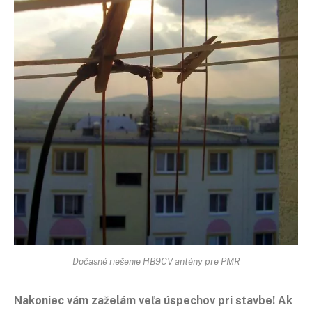
Dočasné riešenie HB9CV antény pre PMR
Nakoniec vám zaželám veľa úspechov pri stavbe! Ak