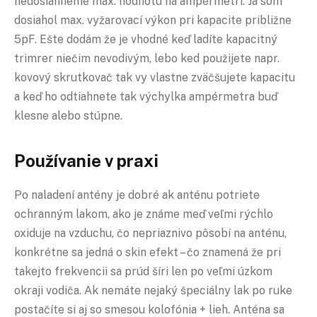
nedosiahneme max. hodnotu na ampérmetri. Ja som
dosiahol max. vyžarovací výkon pri kapacite približne
5pF. Ešte dodám že je vhodné keď ladíte kapacitný
trimrer niečim nevodivým, lebo ked použijete napr.
kovový skrutkovač tak vy vlastne zväčšujete kapacitu
a keď ho odtiahnete tak výchylka ampérmetra buď
klesne alebo stúpne.
Používanie v praxi
Po naladení antény je dobré ak anténu potriete
ochranným lakom, ako je známe meď veľmi rýchlo
oxiduje na vzduchu, čo nepriaznivo pôsobí na anténu,
konkrétne sa jedná o skin efekt – čo znamená že pri
takejto frekvencii sa prúd šíri len po veľmi úzkom
okraji vodiča. Ak nemáte nejaký špeciálny lak po ruke
postačíte si aj so smesou kolofónia + lieh. Anténa sa