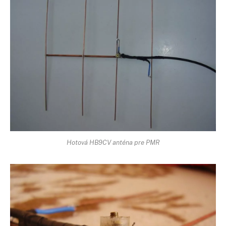
Hotová HB9CV anténa pre PMR