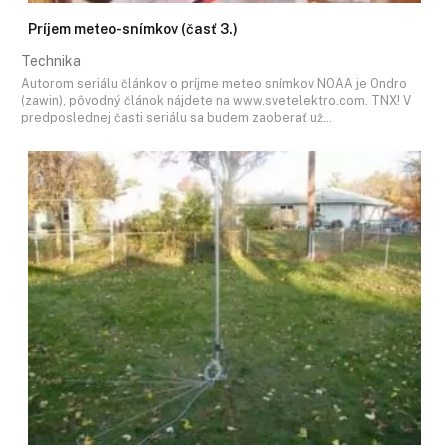
Príjem meteo-snímkov (časť 3.)
Technika
Autorom seriálu článkov o príjme meteo snímkov NOAA je Ondro
(zawin), pôvodný článok nájdete na www.svetelektro.com. TNX! V
predposlednej časti seriálu sa budem zaoberať už…