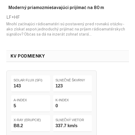
Moderný priamozmiešavajúci prijímač na 80 m
LF+HF
Mnohí začínajúci rádioamatéri sú postavený pred rovnakú otázku -
ako získať aspoň jednoduchý prijímač na príjem rádioamatérskych
signálov? Občas sa dá na inzerát zohnať starší…
KV PODMIENKY
SOLAR FLUX (SFI)
SLNEČNÉ ŠKVRNY
143
123
A-INDEX
K-INDEX
5
0
X-RAY (ERUPCIE)
SLNEČNÝ VIETOR
B8.2
337.7 km/s