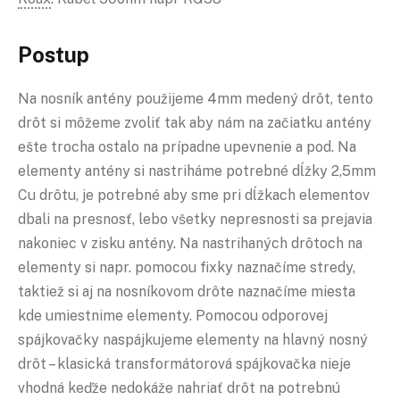
Postup
Na nosník antény použijeme 4mm medený drôt, tento
drôt si môžeme zvoliť tak aby nám na začiatku antény
ešte trocha ostalo na prípadne upevnenie a pod. Na
elementy antény si nastriháme potrebné dĺžky 2,5mm
Cu drôtu, je potrebné aby sme pri dĺžkach elementov
dbali na presnosť, lebo všetky nepresnosti sa prejavia
nakoniec v zisku antény. Na nastrihaných drôtoch na
elementy si napr. pomocou fixky naznačíme stredy,
taktiež si aj na nosníkovom drôte naznačíme miesta
kde umiestnime elementy. Pomocou odporovej
spájkovačky naspájkujeme elementy na hlavný nosný
drôt – klasická transformátorová spájkovačka nieje
vhodná keďže nedokáže nahriať drôt na potrebnú