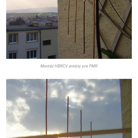
Montáž HB9CV antény pre PMR