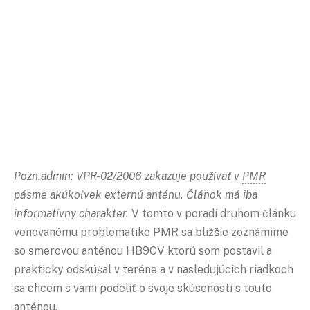
Pozn.admin: VPR-02/2006 zakazuje používať v
PMR
pásme akúkoľvek externú anténu. Článok má iba
informatívny charakter.
V tomto v poradí druhom článku
venovanému problematike PMR sa bližšie zoznámime
so smerovou anténou HB9CV ktorú som postavil a
prakticky odskúšal v teréne a v nasledujúcich riadkoch
sa chcem s vami podeliť o svoje skúsenosti s touto
anténou.