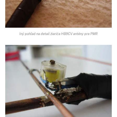
Iný pohľad na detail žiariča HB9CV antény pre PMR