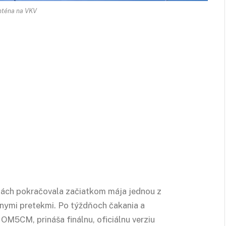
nténa na VKV
nách pokračovala začiatkom mája jednou z
álnymi pretekmi. Po týždňoch čakania a
OM5CM, prináša finálnu, oficiálnu verziu