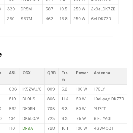
O
330
DR5M
587
10.5
250 W
2x9eLDK7ZB
250
S57M
462
15.8
250 W
6el DK7ZB
e
r
ASL
ODX
QRB
Err.
Power
Antenna
%
636
IK5ZWU/6
809
5.2
100 W
17ELY
L
819
DL9US
806
11.4
50 W
10el-yagi DK7ZB
S
562
DK0BN
705
6.3
50 W
YU7EF
Q
104
DK5LO/P
723
8.3
75 W
8 El. YAGI
S
110
DR9A
728
10.1
100 W
4GW4CQT