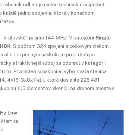
o tabuliek odhaľuje nielen technickú vyspelosť
 o každé jedno spojenie, ktoré v konečnom
íťazov.
na „kráľovské“ pásmo 144 MHz. V kategórii
Single
M1DK
. S počtom 324 spojení a celkovým ziskom
íťazil s bezpečným náskokom pred druhým
ky atraktívnejší súboj sa odohral v kategórii
 éteru. Prvenstvo si nakoniec vybojovala stanica
, 4×16, 3x8x7 el.), ktorá dosiahla 226 481
skupinu 105 elementov, skončil na druhom mieste s
MHz
Low
 štart sa
že