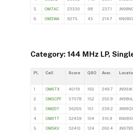
5.
OM7AC
23330
98
237.1
JN98N
6.
OM3WA
9275
43
214.7
KN08IO
Category: 144 MHz LP, Singl
Pl.
Call
Score
QSO
Aver.
Locato
1.
OM6TX
40119
160
249.7
JN99JK
2.
OM3CPF
37078
152
250.9
JN98H
3.
OM2DT
36265
151
239.2
JN88Q
4.
OM0TT
32439
104
310.9
KN08X
5.
OM5KV
32410
124
260.4
JN97B