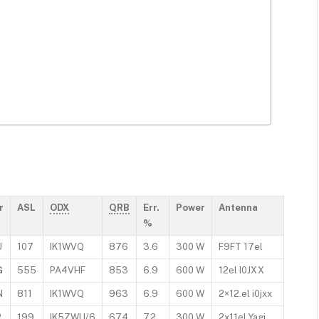
r
ASL
ODX
QRB
Err.
Power
Antenna
%
U
107
IK1WVQ
876
3.6
300 W
F9FT 17el
G
555
PA4VHF
853
6.9
600 W
12el I0JXX
N
811
IK1WVQ
963
6.9
600 W
2×12.el i0jxx
R
199
IK5ZWU/6
674
7.2
300 W
2x11el.Yagi