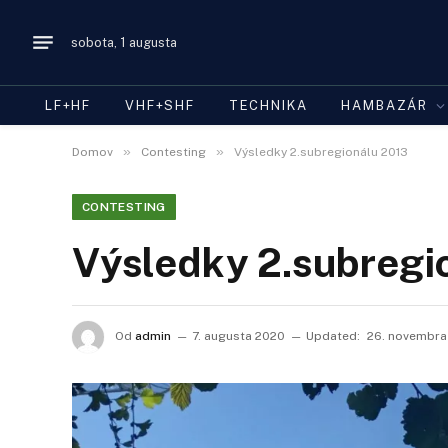
sobota, 1 augusta
LF+HF
VHF+SHF
TECHNIKA
HAMBAZÁR
»
»
Domov
Contesting
Výsledky 2.subregionálu 2013
CONTESTING
Výsledky 2.subregi
Od
admin
7. augusta 2020
Updated:
26. novembra