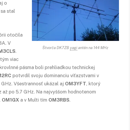
aj o
sa stal
ii otočila
8A. V
Štvorča DK7ZB
yagi
antén na 144 MHz
M3CLS
.
tým viac
ikrovlnné pásma boli prehliadkou technickej
M2RC
potvrdil svoju dominanciu víťazstvami v
7 GHz. Všestrannosť ukázal aj
OM3YFT
, ktorý
z až po 5.7 GHz. Na najvyššom hodnotenom
l
OM1GX
a v Multi tím
OM3RBS
.