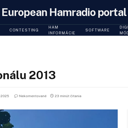
European Hamradio portal
HAM
DIG
CONTESTING
SOFTWARE
INFORMÁCIE
MÓ
onálu 2013
 2025
Nekomentované
23 minút čítania