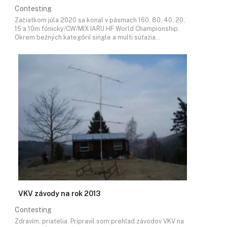
Contesting
Začiatkom júla 2020 sa konal v pásmach 160, 80, 40, 20,
15 a 10m fónicky/CW/MIX IARU HF World Championship.
Okrem bežných kategórií single a multi súťažia…
VKV závody na rok 2013
Contesting
Zdravím, priatelia. Pripravil som prehľad závodov VKV na