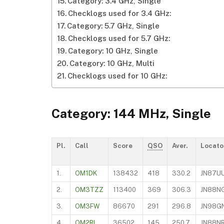
Category: 3.4 GHz, Single
Checklogs used for 3.4 GHz:
Category: 5.7 GHz, Single
Checklogs used for 5.7 GHz:
Category: 10 GHz, Single
Category: 10 GHz, Multi
Checklogs used for 10 GHz:
Category: 144 MHz, Single
Pl.
Call
Score
QSO
Aver.
Locato
1.
OM1DK
138432
418
330.2
JN87U
2.
OM3TZZ
113400
369
306.3
JN88N
3.
OM3FW
86670
291
296.8
JN98G
4.
OM2RL
36502
145
250.7
JN88N