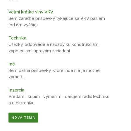
Veľmi krátke vlny VKV
Sem zaraďte príspevky týkajúce sa VKV pásiem
(od 6m vyššie)
Technika
Otázky, odpovede a nápady ku konštrukciám,
zapojeniam, úpravám zariadení
Iné
Sem patria príspevky, ktoré inde nie je možné
zaradiť…
Inzercia
Predám – kúpim – vymením – darujem rádiotechniku
a elektroniku
NOVÁ TÉMA