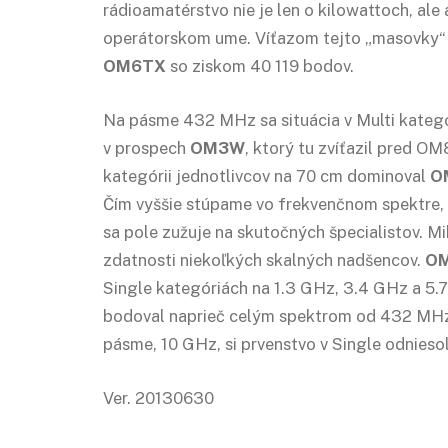
rádioamatérstvo nie je len o kilowattoch, ale 
operátorskom ume. Víťazom tejto „masovky“ 
OM6TX
so ziskom 40 119 bodov.
Na pásme 432 MHz sa situácia v Multi kategór
v prospech
OM3W
, ktorý tu zvíťazil pred OM
kategórii jednotlivcov na 70 cm dominoval
O
Čím vyššie stúpame vo frekvenčnom spektre, 
sa pole zužuje na skutočných špecialistov. M
zdatnosti niekoľkých skalných nadšencov.
O
Single kategóriách na 1.3 GHz, 3.4 GHz a 5.
bodoval naprieč celým spektrom od 432 MH
pásme, 10 GHz, si prvenstvo v Single odnieso
Ver. 20130630