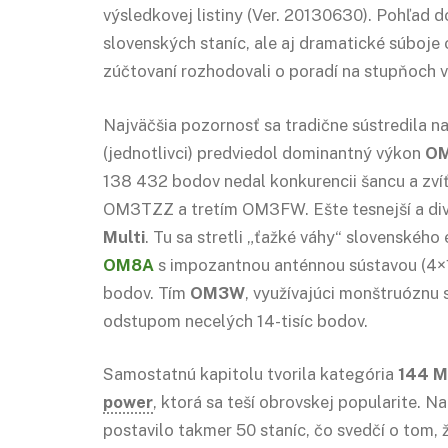
výsledkovej listiny (Ver. 20130630). Pohľad d
slovenských staníc, ale aj dramatické súboje
zúčtovaní rozhodovali o poradí na stupňoch v
Najväčšia pozornosť sa tradične sústredila 
(jednotlivci) predviedol dominantný výkon
O
138 432 bodov nedal konkurencii šancu a zv
OM3TZZ a tretím OM3FW. Ešte tesnejší a divác
Multi
. Tu sa stretli „ťažké váhy“ slovenského
OM8A
s impozantnou anténnou sústavou (4×14
bodov. Tím
OM3W
, využívajúci monštruóznu 
odstupom necelých 14-tisíc bodov.
Samostatnú kapitolu tvorila kategória
144 
power
, ktorá sa teší obrovskej popularite. Na
postavilo takmer 50 staníc, čo svedčí o tom, 