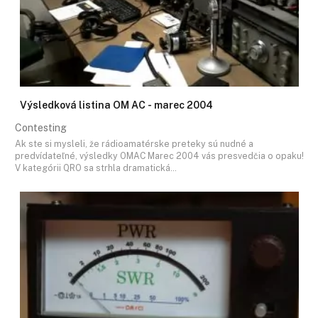
Výsledková listina OM AC - marec 2004
Contesting
Ak ste si mysleli, že rádioamatérske preteky sú nudné a
predvídateľné, výsledky OMAC Marec 2004 vás presvedčia o opaku!
V kategórii QRO sa strhla dramatická…