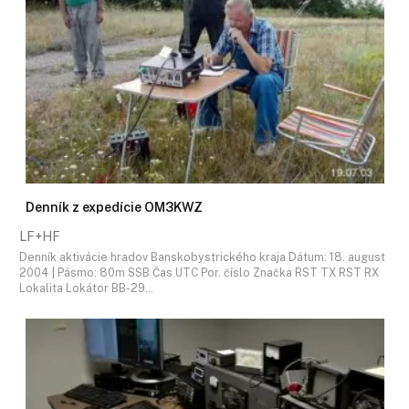
Denník z expedície OM3KWZ
LF+HF
Denník aktivácie hradov Banskobystrického kraja Dátum: 18. august
2004 | Pásmo: 80m SSB Čas UTC Por. číslo Značka RST TX RST RX
Lokalita Lokátor BB-29…