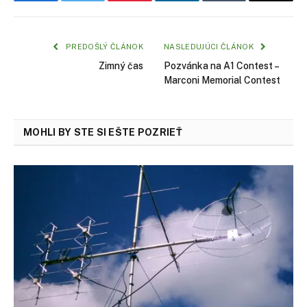
Facebook
Twitter
Pinterest
LinkedIn
Tumblr
Email
PREDOŠLÝ ČLÁNOK
NASLEDUJÚCI ČLÁNOK
Zimný čas
Pozvánka na A1 Contest –
Marconi Memorial Contest
MOHLI BY STE SI EŠTE POZRIEŤ