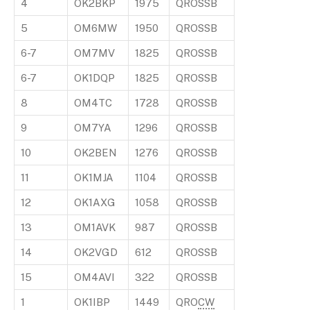
4
OK2BKP
1975
QROSSB
5
OM6MW
1950
QROSSB
6-7
OM7MV
1825
QROSSB
6-7
OK1DQP
1825
QROSSB
8
OM4TC
1728
QROSSB
9
OM7YA
1296
QROSSB
10
OK2BEN
1276
QROSSB
11
OK1MJA
1104
QROSSB
12
OK1AXG
1058
QROSSB
13
OM1AVK
987
QROSSB
14
OK2VGD
612
QROSSB
15
OM4AVI
322
QROSSB
1
OK1IBP
1449
QRO
CW