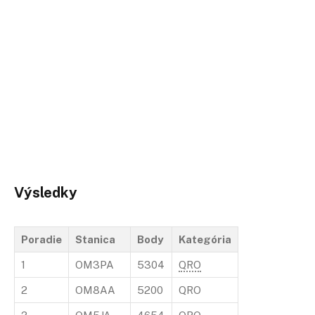
Výsledky
Poradie
Stanica
Body
Kategória
1
OM3PA
5304
QRO
2
OM8AA
5200
QRO