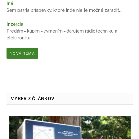
Iné
Sem patria príspevky, ktoré inde nie je možné zaradiť…
Inzercia
Predám – kúpim – vymením – darujem rádiotechniku a
elektroniku
NOVÁ TÉMA
VÝBER Z ČLÁNKOV