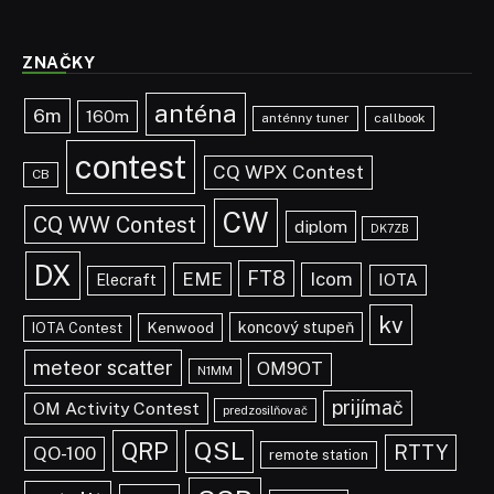
ZNAČKY
anténa
6m
160m
anténny tuner
callbook
contest
CQ WPX Contest
CB
CW
CQ WW Contest
diplom
DK7ZB
DX
FT8
EME
Icom
IOTA
Elecraft
kv
koncový stupeň
Kenwood
IOTA Contest
meteor scatter
OM9OT
N1MM
prijímač
OM Activity Contest
predzosilňovač
QRP
QSL
RTTY
QO-100
remote station