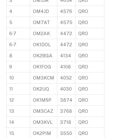
3
OM5JA
4654
QRO
4
OM4JD
4576
QRO
5
OM7AT
4575
QRO
6-7
OM2AK
4472
QRO
6-7
OK1DOL
4472
QRO
8
OK2BGA
4134
QRO
9
OK1FOG
4108
QRO
10
OM3KCM
4032
QRO
11
OK2UQ
4030
QRO
12
OK1MSP
3874
QRO
13
OM3CAZ
3768
QRO
14
OM3KVL
3718
QRO
15
OK2PIM
3550
QRO