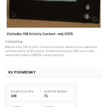
Výsledky OM Activity Contest- máj 2005
Contesting
Májové kolo OM Activity Contest prinieslo ďalšiu porciu napínavej
súťažnej akcie na 80 pásme. V hlavnej kategórii QRO sa na čele
umiestnila stanica OM3PA s impozantným…
KV PODMIENKY
SOLAR FLUX (SFI)
SLNEČNÉ ŠKVRNY
108
71