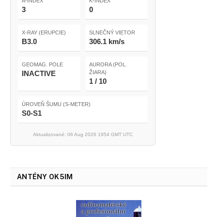
A-INDEX
K-INDEX
3
0
X-RAY (ERUPCIE)
SLNEČNÝ VIETOR
B3.0
306.1 km/s
GEOMAG. POLE
AURORA (POL.
INACTIVE
ŽIARA)
1 / 10
ÚROVEŇ ŠUMU (S-METER)
S0-S1
Aktualizované: 06 Aug 2026 1954 GMT UTC
ANTÉNY OK5IM