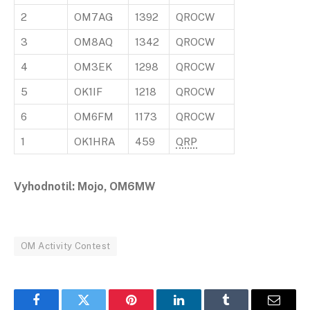
2
OM7AG
1392
QROCW
3
OM8AQ
1342
QROCW
4
OM3EK
1298
QROCW
5
OK1IF
1218
QROCW
6
OM6FM
1173
QROCW
1
OK1HRA
459
QRP
Vyhodnotil: Mojo, OM6MW
OM Activity Contest