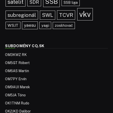
SSB
satelit
SDR
SSB liga
vkv
TCVR
subregionál
SWL
yaesu
WSJT
yagi
zosilňovač
SUBDOMÉNY CQ.SK
OM3KWZ RK
OM5GT Róbert
OM6AS Martin
OM7PY Ervín
OM9AUI Marek
OM5JA Tóno
OK1TNM Rudo
OK2JKD Dalibor