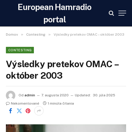
European Hamradio
portal
»
»
Domov
Contesting
Výsledky pretekov OMAC – október 2003
CONTESTING
Výsledky pretekov OMAC –
október 2003
Od
admin
7. augusta 2020
Updated:
30. júla 2025
Nekomentované
1 minúta čítania