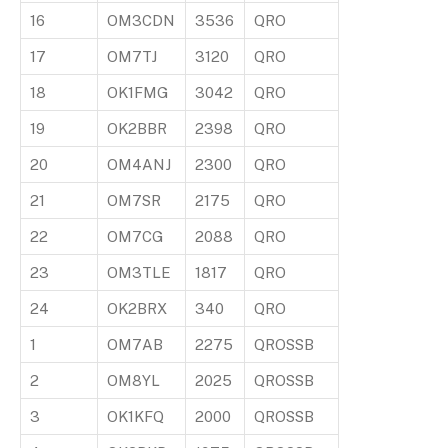
16
OM3CDN
3536
QRO
17
OM7TJ
3120
QRO
18
OK1FMG
3042
QRO
19
OK2BBR
2398
QRO
20
OM4ANJ
2300
QRO
21
OM7SR
2175
QRO
22
OM7CG
2088
QRO
23
OM3TLE
1817
QRO
24
OK2BRX
340
QRO
1
OM7AB
2275
QROSSB
2
OM8YL
2025
QROSSB
3
OK1KFQ
2000
QROSSB