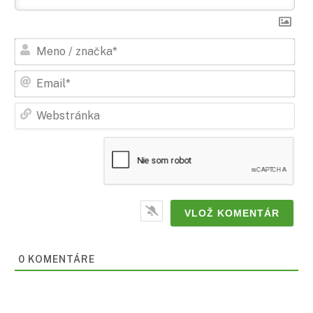
Men
/
zna
Ema
Web
0
KOMENTÁRE