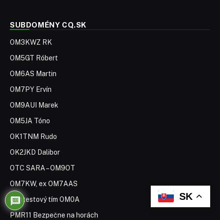
SUBDOMÉNY CQ.SK
OM3KWZ RK
OM5GT Róbert
OM6AS Martin
OM7PY Ervín
OM9AUI Marek
OM5JA Tóno
OK1TNM Rudo
OK2JKD Dalibor
OTC SARA – OM9OT
OM7KW, ex OM7AAS
SK
Contestový tím OM0A
PMR11 Bezpečne na horách