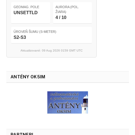
GEOMAG. POLE
AURORA (POL.
UNSETTLD
ŽIARA)
4 / 10
ÚROVEŇ ŠUMU (S-METER)
S2-S3
Aktualizované: 09 Aug 2026 0159 GMT UTC
ANTÉNY OK5IM
PARTNERI