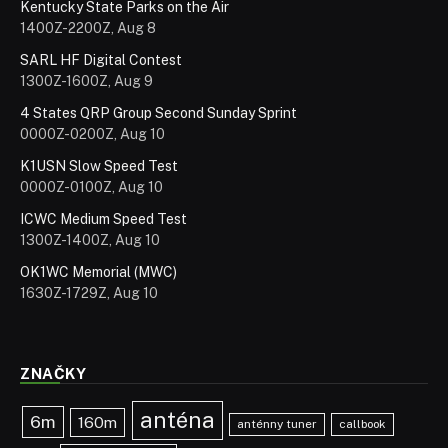
Kentucky State Parks on the Air
1400Z-2200Z, Aug 8
SARL HF Digital Contest
1300Z-1600Z, Aug 9
4 States QRP Group Second Sunday Sprint
0000Z-0200Z, Aug 10
K1USN Slow Speed Test
0000Z-0100Z, Aug 10
ICWC Medium Speed Test
1300Z-1400Z, Aug 10
OK1WC Memorial (MWC)
1630Z-1729Z, Aug 10
ZNAČKY
anténa
6m
160m
anténny tuner
callbook