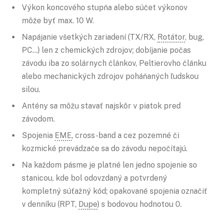
Výkon koncového stupňa alebo súčet výkonov
môže byť max. 10 W.
Napájanie všetkých zariadení (TX/RX,
Rotátor
, bug,
PC…) len z chemických zdrojov; dobíjanie počas
závodu iba zo solárnych článkov, Peltierovho článku
alebo mechanických zdrojov poháňaných ľudskou
silou.
Antény sa môžu stavať najskôr v piatok pred
závodom.
Spojenia
EME
, cross-band a cez pozemné či
kozmické prevádzače sa do závodu nepočítajú.
Na každom pásme je platné len jedno spojenie so
stanicou, kde bol odovzdaný a potvrdený
kompletný súťažný kód; opakované spojenia označiť
v denníku (RPT,
Dupe
) s bodovou hodnotou 0.