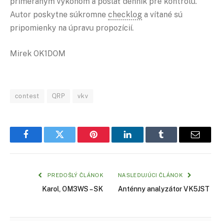
primeraným výkonom a poslať denník pre kontrolu.
Autor poskytne súkromne
checklog
a vítané sú
pripomienky na úpravu propozícií.
Mirek OK1DOM
contest
QRP
vkv
Facebook
Twitter
Pinterest
LinkedIn
Tumblr
Email
PREDOŠLÝ ČLÁNOK
NASLEDUJÚCI ČLÁNOK
Karol, OM3WS – SK
Anténny analyzátor VK5JST