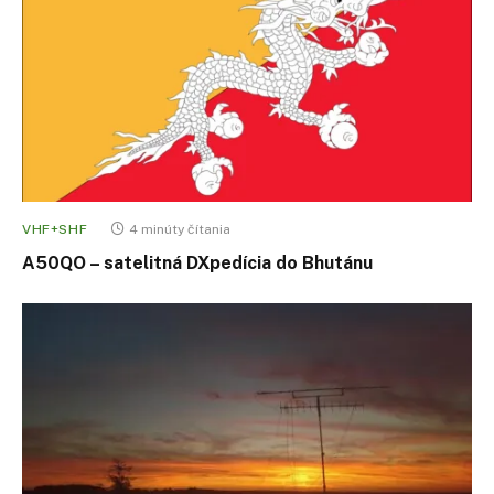
VHF+SHF
4 minúty čítania
A50QO – satelitná DXpedícia do Bhutánu