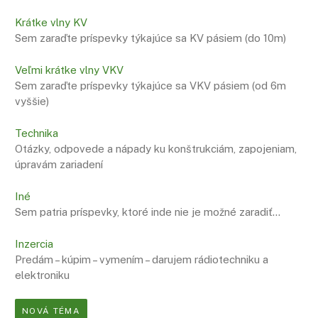
Krátke vlny KV
Sem zaraďte príspevky týkajúce sa KV pásiem (do 10m)
Veľmi krátke vlny VKV
Sem zaraďte príspevky týkajúce sa VKV pásiem (od 6m
vyššie)
Technika
Otázky, odpovede a nápady ku konštrukciám, zapojeniam,
úpravám zariadení
Iné
Sem patria príspevky, ktoré inde nie je možné zaradiť…
Inzercia
Predám – kúpim – vymením – darujem rádiotechniku a
elektroniku
NOVÁ TÉMA