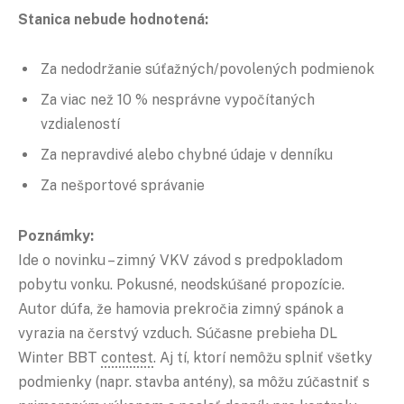
Stanica nebude hodnotená:
Za nedodržanie súťažných/povolených podmienok
Za viac než 10 % nesprávne vypočítaných
vzdialeností
Za nepravdivé alebo chybné údaje v denníku
Za nešportové správanie
Poznámky:
Ide o novinku – zimný VKV závod s predpokladom
pobytu vonku. Pokusné, neodskúšané propozície.
Autor dúfa, že hamovia prekročia zimný spánok a
vyrazia na čerstvý vzduch. Súčasne prebieha DL
Winter BBT
contest
. Aj tí, ktorí nemôžu splniť všetky
podmienky (napr. stavba antény), sa môžu zúčastniť s