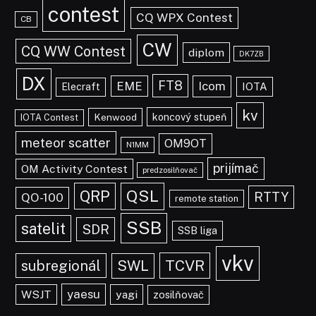
contest
CQ WPX Contest
CB
CW
CQ WW Contest
diplom
DK7ZB
DX
FT8
EME
Icom
IOTA
Elecraft
kv
koncový stupeň
Kenwood
IOTA Contest
meteor scatter
OM9OT
N1MM
prijímač
OM Activity Contest
predzosilňovač
QRP
QSL
RTTY
QO-100
remote station
SSB
satelit
SDR
SSB liga
vkv
TCVR
subregionál
SWL
yaesu
WSJT
yagi
zosilňovač