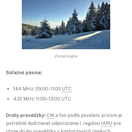
Zimná krajina
Súťažné pásma:
144 MHz: 09:00–11:00
UTC
432 MHz: 11:00–13:00 UTC
Druhy prevádzky:
CW
a fon podľa povolení, pričom je
potrebné dodržiavať odporúčania I. regiónu
IARU
pre
rôzne druhy prevádzky v kmitočtových úsekoch