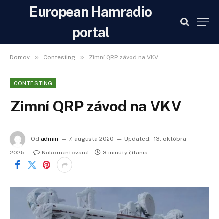
European Hamradio
portal
»
»
Domov
Contesting
Zimní QRP závod na VKV
CONTESTING
Zimní QRP závod na VKV
Od
admin
7. augusta 2020
Updated:
13. októbra
2025
Nekomentované
3 minúty čítania