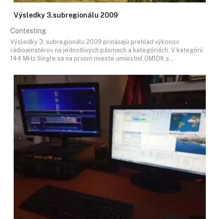
Výsledky 3.subregionálu 2009
Contesting
Výsledky 3. subregionálu 2009 prinášajú prehľad výkonov
rádioamatérov na jednotlivých pásmach a kategóriách. V kategórii
144 MHz Single sa na prvom mieste umiestnil OM1DK s…