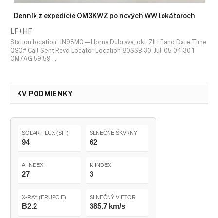
Denník z expedície OM3KWZ po nových WW lokátoroch
LF+HF
Station location: JN98MO — Horna Dubrava, okr. ZIH Band Date Time
QSO# Call Sent Rcvd Locator Location 80SSB 30-Jul-05 04:30 1
OM7AG 59 59 …
KV PODMIENKY
SOLAR FLUX (SFI)
SLNEČNÉ ŠKVRNY
94
62
A-INDEX
K-INDEX
27
3
X-RAY (ERUPCIE)
SLNEČNÝ VIETOR
B2.2
385.7 km/s