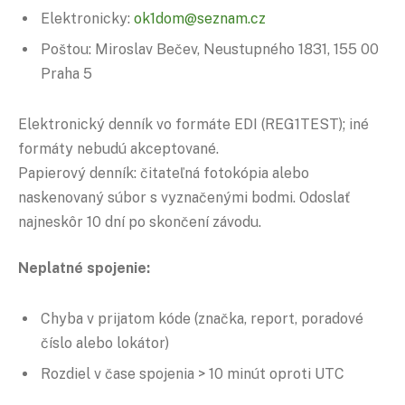
Elektronicky:
ok1dom@seznam.cz
Poštou: Miroslav Bečev, Neustupného 1831, 155 00
Praha 5
Elektronický denník vo formáte EDI (REG1TEST); iné
formáty nebudú akceptované.
Papierový denník: čitateľná fotokópia alebo
naskenovaný súbor s vyznačenými bodmi. Odoslať
najneskôr 10 dní po skončení závodu.
Neplatné spojenie:
Chyba v prijatom kóde (značka, report, poradové
číslo alebo lokátor)
Rozdiel v čase spojenia > 10 minút oproti UTC