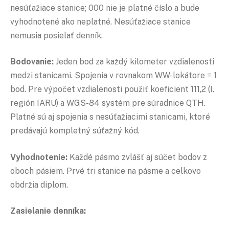
nesúťažiace stanice; 000 nie je platné číslo a bude
vyhodnotené ako neplatné. Nesúťažiace stanice
nemusia posielať denník.
Bodovanie:
Jeden bod za každý kilometer vzdialenosti
medzi stanicami. Spojenia v rovnakom WW-lokátore = 1
bod. Pre výpočet vzdialenosti použiť koeficient 111,2 (I.
región IARU) a WGS-84 systém pre súradnice QTH.
Platné sú aj spojenia s nesúťažiacimi stanicami, ktoré
predávajú kompletný súťažný kód.
Vyhodnotenie:
Každé pásmo zvlášť aj súčet bodov z
oboch pásiem. Prvé tri stanice na pásme a celkovo
obdržia diplom.
Zasielanie denníka: