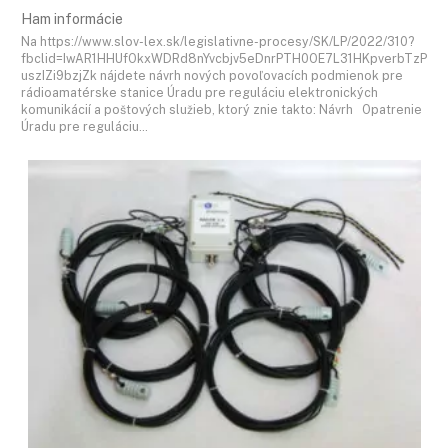
Ham informácie
Na https://www.slov-lex.sk/legislativne-procesy/SK/LP/2022/310?
fbclid=IwAR1HHUfOkxWDRd8nYvcbjv5eDnrPTH0OE7L31HKpverbTzP
uszIZi9bzjZk nájdete návrh nových povoľovacích podmienok pre
rádioamatérske stanice Úradu pre reguláciu elektronických
komunikácií a poštových služieb, ktorý znie takto: Návrh Opatrenie
Úradu pre reguláciu…