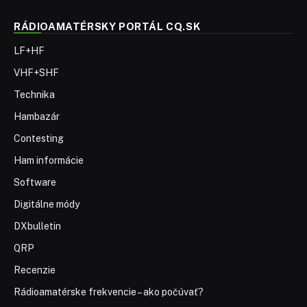
RÁDIOAMATÉRSKY PORTÁL CQ.SK
LF+HF
VHF+SHF
Technika
Hambazár
Contesting
Ham informácie
Software
Digitálne módy
DXbulletin
QRP
Recenzie
Rádioamatérske frekvencie – ako počúvať?