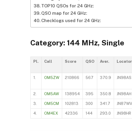
TOP10 QSOs for 24 GHz:
QSO map for 24 GHz:
Checklogs used for 24 GHz:
Category: 144 MHz, Single
Pl.
Call
Score
QSO
Aver.
Locator
1.
OM5ZW
210866
567
370.9
JN98AS
2.
OM5AW
138954
395
350.8
JN98AH
3.
OM5CM
102813
300
341.7
JN87W
4.
OM4EX
42336
144
293.0
JN98HR