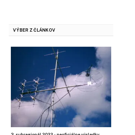
VÝBER Z ČLÁNKOV
3. subregionál 2022 - neoficiálne výsledky