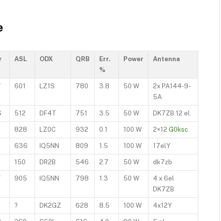
e
r
ASL
ODX
QRB
Err.
Power
Antenna
%
T
601
LZ1S
780
3.8
50 W
2x PA144-9-
5A
S
512
DF4T
751
3.5
50 W
DK7ZB 12 el.
828
LZ0C
932
0.1
100 W
2×12
G0ksc
636
IQ5NN
809
1.5
100 W
17elY
150
DR2B
546
2.7
50 W
dk7zb
T
905
IQ5NN
798
1.3
50 W
4 x 6el
DK7ZB
R
?
DK2GZ
628
8.5
100 W
4x12Y