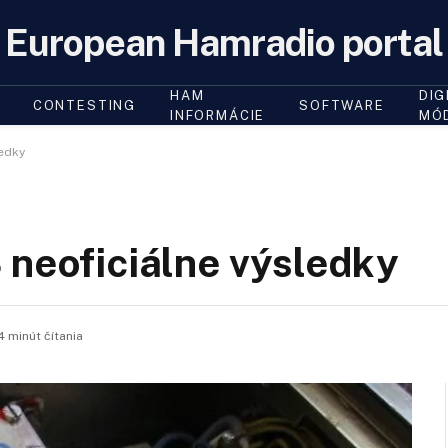
European Hamradio portal
HAM
DIG
CONTESTING
SOFTWARE
INFORMÁCIE
MÓ
ledky
 neoficiálne výsledky
4 minút čítania