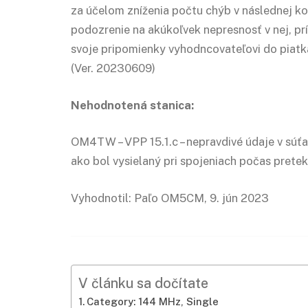
za účelom zníženia počtu chýb v následnej ko
podozrenie na akúkoľvek nepresnosť v nej, p
svoje pripomienky vyhodncovateľovi do piatk
(Ver. 20230609)
Nehodnotená stanica:
OM4TW – VPP 15.1.c – nepravdivé údaje v súťa
ako bol vysielaný pri spojeniach počas pretek
Vyhodnotil: Paľo OM5CM, 9. jún 2023
V článku sa dočítate
Category: 144 MHz, Single