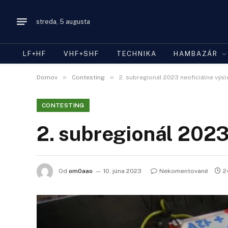
streda, 5 augusta
LF+HF
VHF+SHF
TECHNIKA
HAMBAZÁR
»
»
Domov
Contesting
2. subregionál 2023 neoficiálne výs
CONTESTING
2. subregionál 2023
Od
om0aao
10. júna 2023
Nekomentované
2