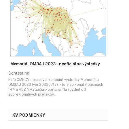
Memoriál OM3AU 2023 - neoficiálne výsledky
Contesting
Paľo OM5CM spracoval konečné výsledky Memoriálu
OM3AU 2023 (ver.20230717), ktorý sa konal v pásmach
144 a 432 MHz začiatkom júna. Na rozdiel od
subregionálnych pretekov…
KV PODMIENKY