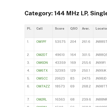
Category: 144 MHz LP, Singl
Pl.
Call
Score
QSO
Aver.
Locato
1.
OM1PF
53575
204
261.6
JN88S
2.
OM2DT
49610
164
301.5
JN88Q
3.
OM6DN
43359
169
255.6
JN99FI
4.
OM6TX
32393
129
250.1
JN99JK
5.
OM5CC
20623
83
247.5
JN98JD
6.
OM7AZZ
18573
69
268.2
JN98T
7.
OM2RL
16363
68
239.6
JN88N