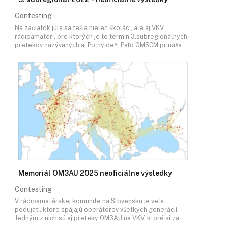
Contesting
Na začiatok júla sa tešia nielen školáci, ale aj VKV
rádioamatéri, pre ktorých je to termín 3.subregionálnych
pretekov nazývaných aj Poľný deň. Paľo OM5CM prináša…
Memoriál OM3AU 2025 neoficiálne výsledky
Contesting
V rádioamatérskej komunite na Slovensku je veľa
podujatí, ktoré spájajú operátorov všetkých generácií.
Jedným z nich sú aj preteky OM3AU na VKV, ktoré si za…