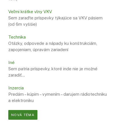
Veľmi krátke vlny VKV
Sem zaraďte príspevky týkajúce sa VKV pásiem
(od 6m vyššie)
Technika
Otázky, odpovede a nápady ku konštrukciám,
zapojeniam, úpravám zariadení
Iné
Sem patria príspevky, ktoré inde nie je možné
zaradiť…
Inzercia
Predám – kúpim – vymením – darujem rádiotechniku
a elektroniku
NOVÁ TÉMA