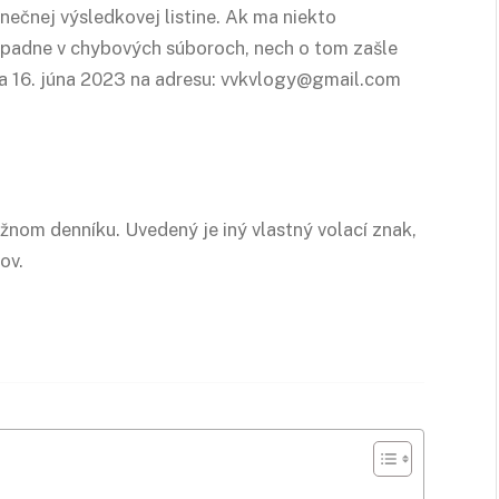
nečnej výsledkovej listine. Ak ma niekto
rípadne v chybových súboroch, nech o tom zašle
a 16. júna 2023 na adresu: vvkvlogy@gmail.com
žnom denníku. Uvedený je iný vlastný volací znak,
ov.