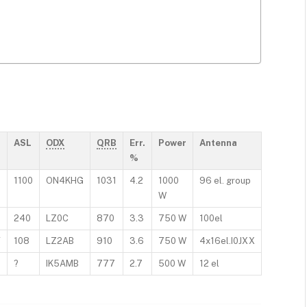
ASL
ODX
QRB
Err.
Power
Antenna
%
1100
ON4KHG
1031
4.2
1000
96 el. group
W
240
LZ0C
870
3.3
750 W
100el
V
108
LZ2AB
910
3.6
750 W
4x16el.I0JXX
?
IK5AMB
777
2.7
500 W
12 el