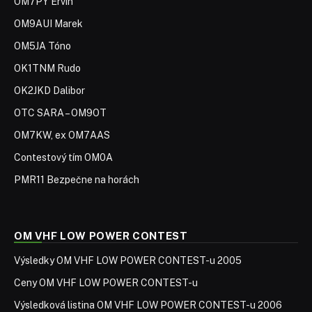
OM7PY Ervín
OM9AUI Marek
OM5JA Tóno
OK1TNM Rudo
OK2JKD Dalibor
OTC SARA – OM9OT
OM7KW, ex OM7AAS
Contestový tím OM0A
PMR11 Bezpečne na horách
OM VHF LOW POWER CONTEST
Výsledky OM VHF LOW POWER CONTEST-u 2005
Ceny OM VHF LOW POWER CONTEST-u
Výsledková listina OM VHF LOW POWER CONTEST-u 2006