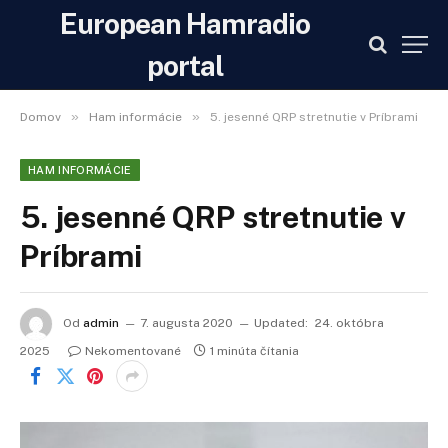
European Hamradio
portal
»
»
Domov
Ham informácie
5. jesenné QRP stretnutie v Príbrami
HAM INFORMÁCIE
5. jesenné QRP stretnutie v
Príbrami
Od
admin
7. augusta 2020
Updated:
24. októbra
2025
Nekomentované
1 minúta čítania