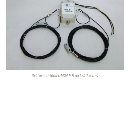
Drôtová anténa OM0AMR na krátke vlny