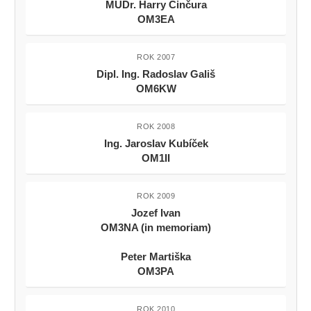
MUDr. Harry Činčura
OM3EA
ROK 2007
Dipl. Ing. Radoslav Gališ
OM6KW
ROK 2008
Ing. Jaroslav Kubíček
OM1II
ROK 2009
Jozef Ivan
OM3NA (in memoriam)
Peter Martiška
OM3PA
ROK 2010