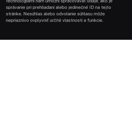
technológiami nám umožní spracovávať údaje, ako je
správanie pri prehliadaní alebo jedinečné ID na tejto
stránke. Nesúhlas alebo odvolanie súhlasu môže
nepriaznivo ovplyvniť určité vlastnosti a funkcie.