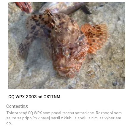
CQ WPX 2003 od OK1TNM
Contesting
Tohtoročný CQ WPX som poňal trochu netradične. Rozhodol som
sa, že sa pripojím k našej partii z klubu a spolu s nimi sa vyberiem
do…