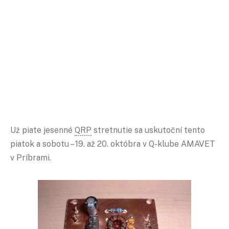
Už piate jesenné
QRP
stretnutie sa uskutoční tento
piatok a sobotu – 19. až 20. októbra v Q-klube AMAVET
v Príbrami.