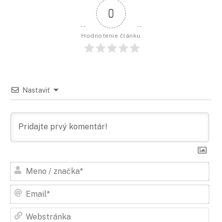
0
Hodnotenie článku
Nastaviť
Men
/
zna
Ema
Web