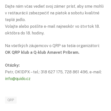
Dajte nám včas vedieť svoj zámer prísť, aby sme mohli
v reštaurácii zabezpečiť na piatok a sobotu kvalitné
teplé jedlo.
Volajte alebo pošlite e-mail najneskôr vo štvrtok 18.
októbra do 18. hodiny.
Na všetkých záujemcov o QRP sa tešia organizátori:
OK QRP klub a Q-klub Amavet Príbram.
Otázky:
Petr, OK1DPX – tel.: 318 627 175, 728 861 496, e-mail:
info@quido.cz
QRP