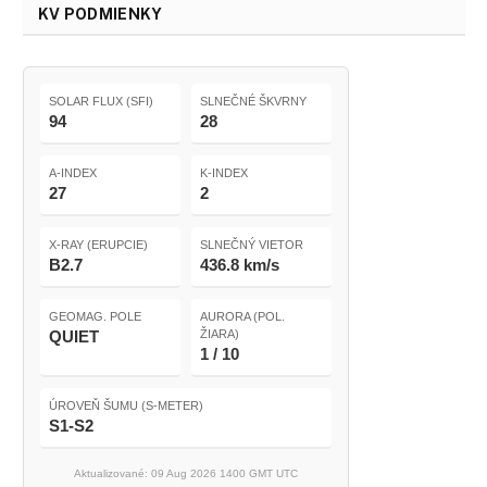
KV PODMIENKY
SOLAR FLUX (SFI)
SLNEČNÉ ŠKVRNY
94
28
A-INDEX
K-INDEX
27
2
X-RAY (ERUPCIE)
SLNEČNÝ VIETOR
B2.7
436.8 km/s
GEOMAG. POLE
AURORA (POL.
QUIET
ŽIARA)
1 / 10
ÚROVEŇ ŠUMU (S-METER)
S1-S2
Aktualizované: 09 Aug 2026 1400 GMT UTC