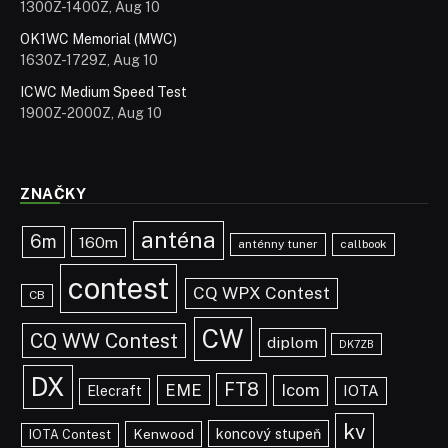
1300Z-1400Z, Aug 10
OK1WC Memorial (MWC)
1630Z-1729Z, Aug 10
ICWC Medium Speed Test
1900Z-2000Z, Aug 10
ZNAČKY
anténa
6m
160m
anténny tuner
callbook
contest
CQ WPX Contest
CB
CW
CQ WW Contest
diplom
DK7ZB
DX
FT8
EME
Icom
IOTA
Elecraft
kv
koncový stupeň
Kenwood
IOTA Contest