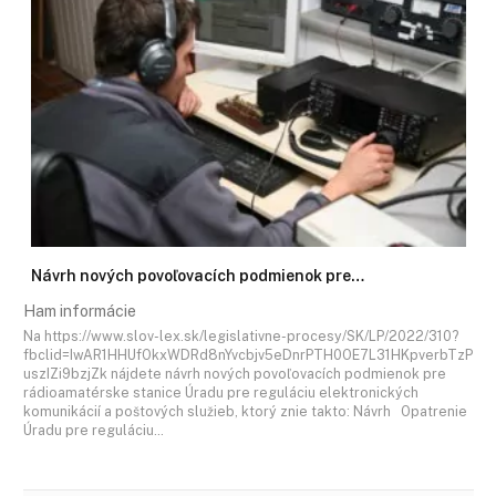
Návrh nových povoľovacích podmienok pre…
Ham informácie
Na https://www.slov-lex.sk/legislativne-procesy/SK/LP/2022/310?
fbclid=IwAR1HHUfOkxWDRd8nYvcbjv5eDnrPTH0OE7L31HKpverbTzP
uszIZi9bzjZk nájdete návrh nových povoľovacích podmienok pre
rádioamatérske stanice Úradu pre reguláciu elektronických
komunikácií a poštových služieb, ktorý znie takto: Návrh Opatrenie
Úradu pre reguláciu…