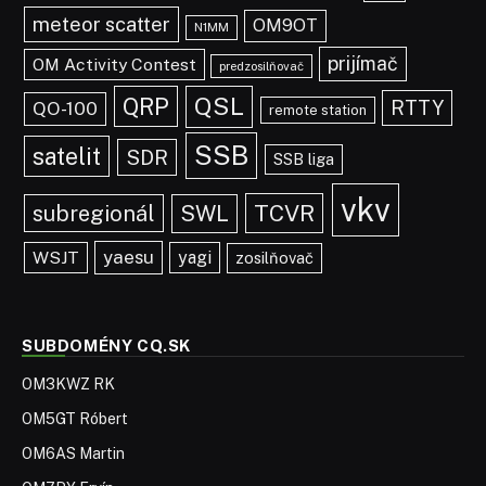
meteor scatter
OM9OT
N1MM
prijímač
OM Activity Contest
predzosilňovač
QRP
QSL
RTTY
QO-100
remote station
SSB
satelit
SDR
SSB liga
vkv
TCVR
subregionál
SWL
yaesu
WSJT
yagi
zosilňovač
SUBDOMÉNY CQ.SK
OM3KWZ RK
OM5GT Róbert
OM6AS Martin