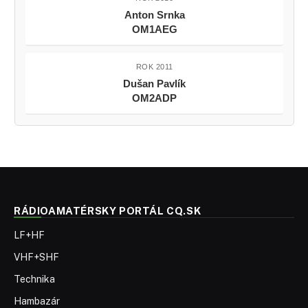
Anton Srnka
OM1AEG
ROK 2011
Dušan Pavlík
OM2ADP
RÁDIOAMATÉRSKY PORTÁL CQ.SK
LF+HF
VHF+SHF
Technika
Hambazár