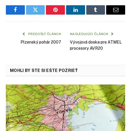
Facebook
Twitter
Pinterest
LinkedIn
Tumblr
Email
PREDOŠLÝ ČLÁNOK
NASLEDUJÚCI ČLÁNOK
Plzenský pohár 2007
Vývojová doska pre ATMEL
procesory AVR20
MOHLI BY STE SI EŠTE POZRIEŤ