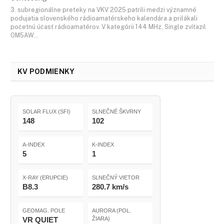
3. subregionálne preteky na VKV 2025 patrili medzi významné
podujatia slovenského rádioamatérskeho kalendára a prilákali
početnú účasť rádioamatérov. V kategórii 144 MHz, Single zvíťazil
OM5AW…
KV PODMIENKY
SOLAR FLUX (SFI)
SLNEČNÉ ŠKVRNY
148
102
A-INDEX
K-INDEX
5
1
X-RAY (ERUPCIE)
SLNEČNÝ VIETOR
B8.3
280.7 km/s
GEOMAG. POLE
AURORA (POL.
VR QUIET
ŽIARA)