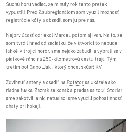
Suchú horu vediac, že minulý rok tento pretek
vypustili. Pred 2.subregionálom som využil možnosť
registrácie kóty a obsadil som ju pre nás.
Najprv účasť odriekol Marcel, potom aj Ivan. Na to, že
som tvrdil hneď od začiatku, že v štvorici to nebude
ľahké, v trojici horor, sme nejako zabudli a vybrali sa v
piatkové ráno na 250-kilometrovú cestu traja. Tým
tretím bol Gabo „Jak“, ktorý chcel skúsiť KV.
Zdvihnúť antény a osadiť na
Rotátor
sa ukázala ako
riadna fuška. Zázrak sa konal: a predsa sa točí! Stožiar
sme zakotvili a nič netušiaci sme využili pohostinnosť
chaty pri hokeji.