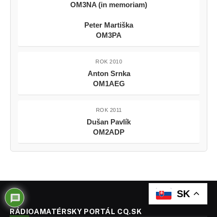
OM3NA (in memoriam)
Peter Martiška
OM3PA
ROK 2010
Anton Srnka
OM1AEG
ROK 2011
Dušan Pavlík
OM2ADP
SK
RÁDIOAMATÉRSKY PORTÁL CQ.SK