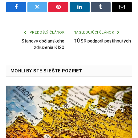
Facebook
Twitter
Pinterest
LinkedIn
Tumblr
Email
PREDOŠLÝ ČLÁNOK
NASLEDUJÚCI ČLÁNOK
Stanovy občianskeho
TÚ SR podporil postihnutých
združenia K120
MOHLI BY STE SI EŠTE POZRIEŤ