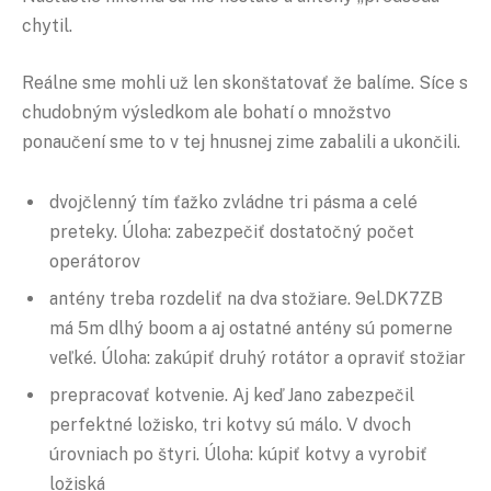
chytil.
Reálne sme mohli už len skonštatovať že balíme. Síce s
chudobným výsledkom ale bohatí o množstvo
ponaučení sme to v tej hnusnej zime zabalili a ukončili.
dvojčlenný tím ťažko zvládne tri pásma a celé
preteky. Úloha: zabezpečiť dostatočný počet
operátorov
antény treba rozdeliť na dva stožiare. 9el.DK7ZB
má 5m dlhý boom a aj ostatné antény sú pomerne
veľké. Úloha: zakúpiť druhý rotátor a opraviť stožiar
prepracovať kotvenie. Aj keď Jano zabezpečil
perfektné ložisko, tri kotvy sú málo. V dvoch
úrovniach po štyri. Úloha: kúpiť kotvy a vyrobiť
ložiská