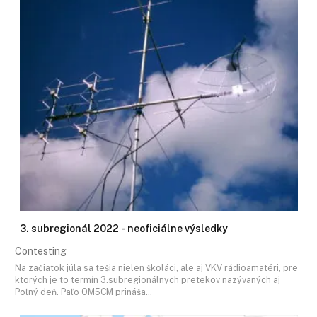
3. subregionál 2022 - neoficiálne výsledky
Contesting
Na začiatok júla sa tešia nielen školáci, ale aj VKV rádioamatéri, pre
ktorých je to termín 3.subregionálnych pretekov nazývaných aj
Poľný deň. Paľo OM5CM prináša…