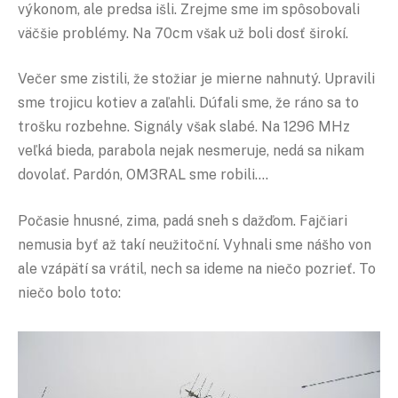
výkonom, ale predsa išli. Zrejme sme im spôsobovali
väčšie problémy. Na 70cm však už boli dosť širokí.
Večer sme zistili, že stožiar je mierne nahnutý. Upravili
sme trojicu kotiev a zaľahli. Dúfali sme, že ráno sa to
trošku rozbehne. Signály však slabé. Na 1296 MHz
veľká bieda, parabola nejak nesmeruje, nedá sa nikam
dovolať. Pardón, OM3RAL sme robili….
Počasie hnusné, zima, padá sneh s dažďom. Fajčiari
nemusia byť až takí neužitoční. Vyhnali sme nášho von
ale vzápätí sa vrátil, nech sa ideme na niečo pozrieť. To
niečo bolo toto: