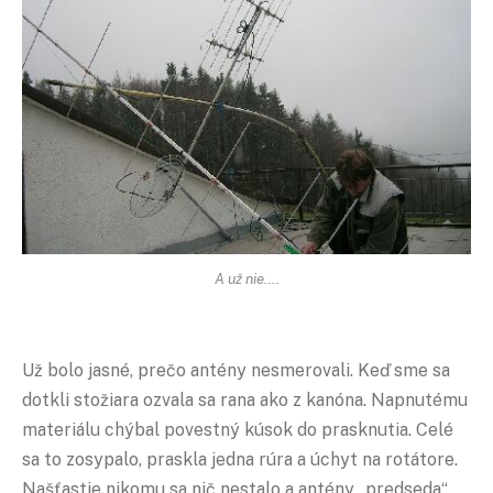
A už nie….
Už bolo jasné, prečo antény nesmerovali. Keď sme sa
dotkli stožiara ozvala sa rana ako z kanóna. Napnutému
materiálu chýbal povestný kúsok do prasknutia. Celé
sa to zosypalo, praskla jedna rúra a úchyt na rotátore.
Našťastie nikomu sa nič nestalo a antény „predseda“