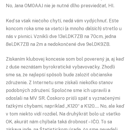
No, Jana OM0AAJ nie je nutné dlho presviedčať, HI.
Keď sa však niečoho chytí, nedá vám vydýchnuť. Ešte
koncom roka sme sa všetci (a mnoho ďalších) stretlo u
nás v pivnici. Vznikli dve 13el.DK7ZB na 70cm, jedna
8el.DK7ZB na 2m a nedokončené dve 9el.DK9ZB.
Získaním klubovej koncesie som bol poverený ja, aj keď
z duše neznášam byrokratické vybavovačky. Zhodli
sme sa, že najlepší spôsob bude založiť občianske
združenie. Z Internetu sme získali niekoľko stanov
podobných združení. Spoločne sme ich upravili a
odoslali na MV SR. Čoskoro prišli späť s vyznačenými
ťažkými chybami, napríklad „K120“ a K120…. No, ale keď
v tom niekto vidí rozdiel. Na druhýkrát bolo už všetko
OK, akurát nám chýbala taká drobnosť – IČO. To sa
získava inde, na Štatistickom úrade, čo sme nevedeli.