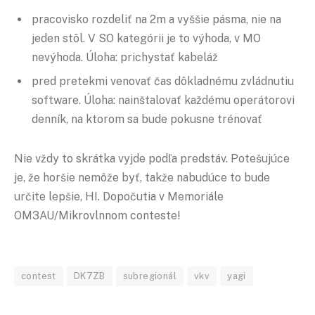
pracovisko rozdeliť na 2m a vyššie pásma, nie na
jeden stôl. V SO kategórii je to výhoda, v MO
nevýhoda. Úloha: prichystať kabeláž
pred pretekmi venovať čas dôkladnému zvládnutiu
software. Úloha: nainštalovať každému operátorovi
denník, na ktorom sa bude pokusne trénovať
Nie vždy to skrátka vyjde podľa predstáv. Potešujúce
je, že horšie nemôže byť, takže nabudúce to bude
určite lepšie, HI. Dopočutia v Memoriále
OM3AU/Mikrovlnnom conteste!
contest
DK7ZB
subregionál
vkv
yagi