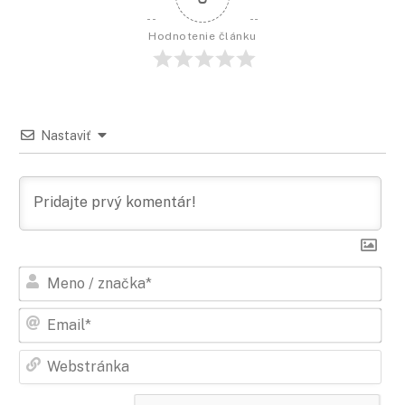
Hodnotenie článku
Nastaviť
Men
/
zna
Ema
Web