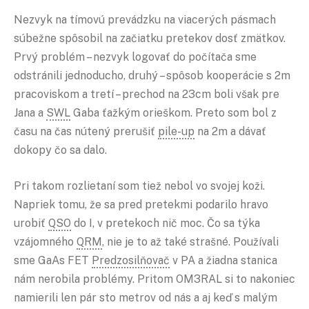
Nezvyk na tímovú prevádzku na viacerých pásmach
súbežne spôsobil na začiatku pretekov dosť zmätkov.
Prvý problém – nezvyk logovať do počítača sme
odstránili jednoducho, druhý – spôsob kooperácie s 2m
pracoviskom a tretí – prechod na 23cm boli však pre
Jana a
SWL
Gaba ťažkým orieškom. Preto som bol z
času na čas nútený prerušiť
pile-up
na 2m a dávať
dokopy čo sa dalo.
Pri takom rozlietaní som tiež nebol vo svojej koži.
Napriek tomu, že sa pred pretekmi podarilo hravo
urobiť
QSO
do I, v pretekoch nič moc. Čo sa týka
vzájomného
QRM
, nie je to až také strašné. Používali
sme GaAs FET
Predzosilňovač
v PA a žiadna stanica
nám nerobila problémy. Pritom OM3RAL si to nakoniec
namierili len pár sto metrov od nás a aj keď s malým