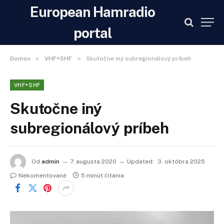
European Hamradio
portal
»
»
Domov
VHF+SHF
Skutočne iný subregionálový príbeh
VHF+SHF
Skutočne iný
subregionálový príbeh
Od
admin
7. augusta 2020
Updated:
3. októbra 2025
Nekomentované
5 minút čítania