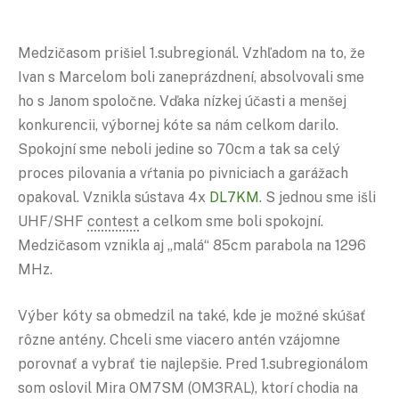
Medzičasom prišiel 1.subregionál. Vzhľadom na to, že
Ivan s Marcelom boli zaneprázdnení, absolvovali sme
ho s Janom spoločne. Vďaka nízkej účasti a menšej
konkurencii, výbornej kóte sa nám celkom darilo.
Spokojní sme neboli jedine so 70cm a tak sa celý
proces pilovania a vŕtania po pivniciach a garážach
opakoval. Vznikla sústava 4x
DL7KM
. S jednou sme išli
UHF/SHF
contest
a celkom sme boli spokojní.
Medzičasom vznikla aj „malá“ 85cm parabola na 1296
MHz.
Výber kóty sa obmedzil na také, kde je možné skúšať
rôzne antény. Chceli sme viacero antén vzájomne
porovnať a vybrať tie najlepšie. Pred 1.subregionálom
som oslovil Mira OM7SM (OM3RAL), ktorí chodia na