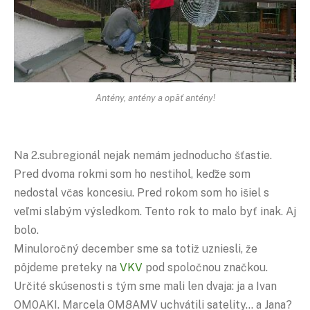
Antény, antény a opäť antény!
Na 2.subregionál nejak nemám jednoducho šťastie.
Pred dvoma rokmi som ho nestihol, keďže som
nedostal včas koncesiu. Pred rokom som ho išiel s
veľmi slabým výsledkom. Tento rok to malo byť inak. Aj
bolo.
Minuloročný december sme sa totiž uzniesli, že
pôjdeme preteky na
VKV
pod spoločnou značkou.
Určité skúsenosti s tým sme mali len dvaja: ja a Ivan
OM0AKI. Marcela OM8AMV uchvátili satelity… a Jana?