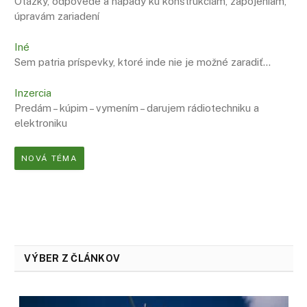
Otázky, odpovede a nápady ku konštrukciám, zapojeniam,
úpravám zariadení
Iné
Sem patria príspevky, ktoré inde nie je možné zaradiť…
Inzercia
Predám – kúpim – vymením – darujem rádiotechniku a
elektroniku
NOVÁ TÉMA
VÝBER Z ČLÁNKOV