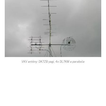
VKV antény: DK7ZB yagi, 4x DL7KM a parabola