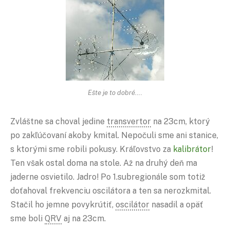
Ešte je to dobré….
Zvláštne sa choval jedine
transvertor
na 23cm, ktorý
po zakľúčovaní akoby kmital. Nepočuli sme ani stanice,
s ktorými sme robili pokusy. Kráľovstvo za
kalibrátor
!
Ten však ostal doma na stole. Až na druhý deň ma
jaderne osvietilo. Jadro! Po 1.subregionále som totiž
doťahoval frekvenciu oscilátora a ten sa nerozkmital.
Stačil ho jemne povykrútiť,
oscilátor
nasadil a opäť
sme boli
QRV
aj na 23cm.