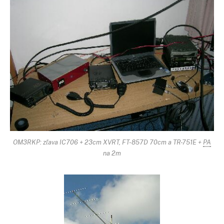
OM3RKP: zľava IC706 + 23cm XVRT, FT-857D 70cm a TR-751E +
PA
na 2m