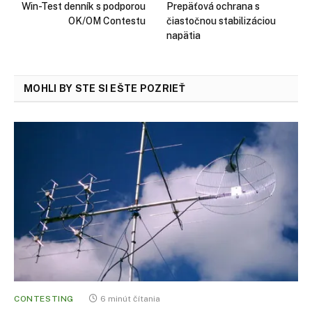
Win-Test denník s podporou
Prepäťová ochrana s
OK/OM Contestu
čiastočnou stabilizáciou
napätia
MOHLI BY STE SI EŠTE POZRIEŤ
CONTESTING
6 minút čítania