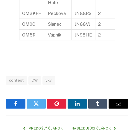
Hole
OM3KFF
Pecková
JN88RS
2
OM0C
Šianec
JN88VJ
2
OM5R
Vápnik
JN98HE
2
contest
CW
vkv
Facebook
Twitter
Pinterest
LinkedIn
Tumblr
Email
PREDOŠLÝ ČLÁNOK
NASLEDUJÚCI ČLÁNOK