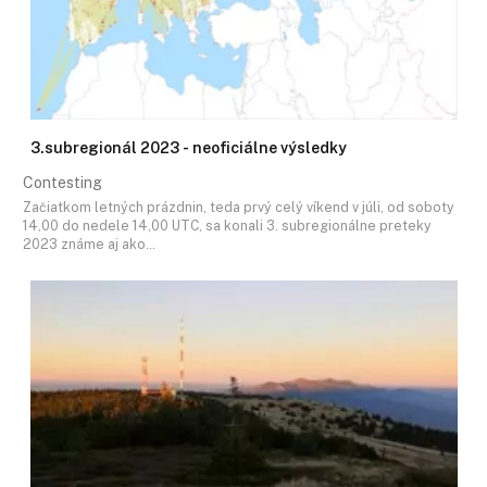
3.subregionál 2023 - neoficiálne výsledky
Contesting
Začiatkom letných prázdnin, teda prvý celý víkend v júli, od soboty
14,00 do nedele 14,00 UTC, sa konali 3. subregionálne preteky
2023 známe aj ako…