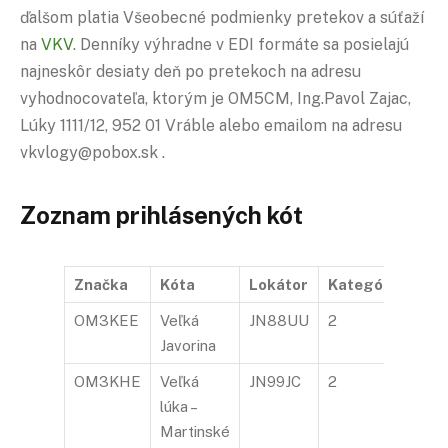
ďalšom platia Všeobecné podmienky pretekov a súťaží
na
VKV
. Denníky výhradne v EDI formáte sa posielajú
najneskôr desiaty deň po pretekoch na adresu
vyhodnocovateľa, ktorým je OM5CM, Ing.Pavol Zajac,
Lúky 1111/12, 952 01 Vráble alebo emailom na adresu
vkvlogy@pobox.sk .
Zoznam prihlásených kót
Značka
Kóta
Lokátor
Kategória
OM3KEE
Veľká
JN88UU
2
Javorina
OM3KHE
Veľká
JN99JC
2
lúka –
Martinské