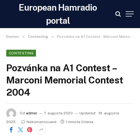
European Hamradio
portal
»
»
Domov
Contesting
Pozvánka na A1 Contest – Marconi Memorial Contest 2004
CONTESTING
Pozvánka na A1 Contest –
Marconi Memorial Contest
2004
Od
admin
7. augusta 2020
Updated:
19. augusta
2025
Nekomentované
1 minúta čítania