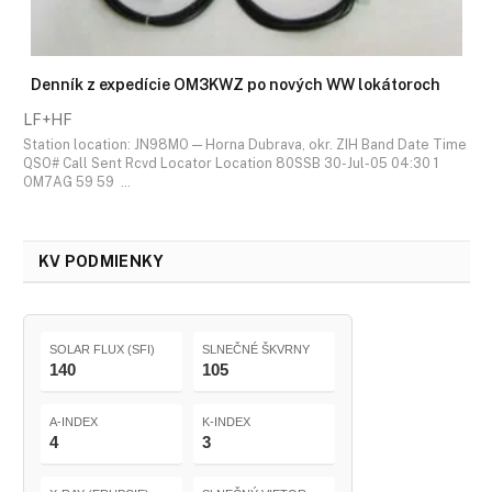
Denník z expedície OM3KWZ po nových WW lokátoroch
LF+HF
Station location: JN98MO — Horna Dubrava, okr. ZIH Band Date Time
QSO# Call Sent Rcvd Locator Location 80SSB 30-Jul-05 04:30 1
OM7AG 59 59 …
KV PODMIENKY
SOLAR FLUX (SFI)
SLNEČNÉ ŠKVRNY
140
105
A-INDEX
K-INDEX
4
3