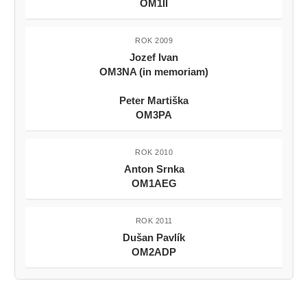
OM1II
ROK 2009
Jozef Ivan
OM3NA (in memoriam)
Peter Martiška
OM3PA
ROK 2010
Anton Srnka
OM1AEG
ROK 2011
Dušan Pavlík
OM2ADP