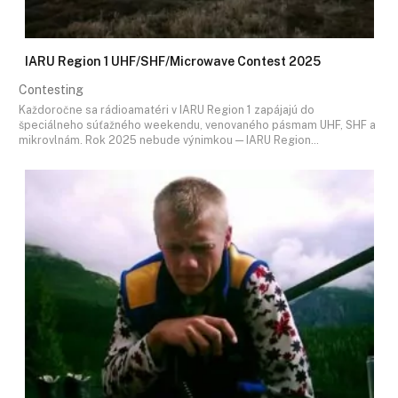
IARU Region 1 UHF/SHF/Microwave Contest 2025
Contesting
Každoročne sa rádioamatéri v IARU Region 1 zapájajú do
špeciálneho súťažného weekendu, venovaného pásmam UHF, SHF a
mikrovlnám. Rok 2025 nebude výnimkou — IARU Region…