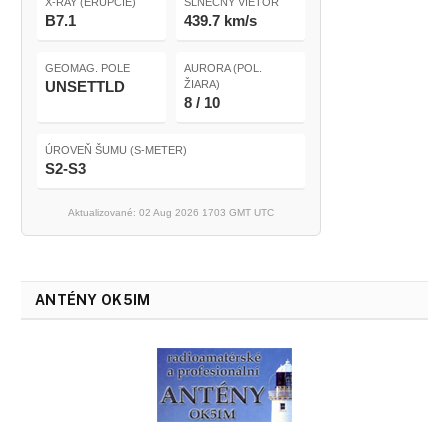
X-RAY (ERUPCIE)
SLNEČNÝ VIETOR
B7.1
439.7 km/s
GEOMAG. POLE
AURORA (POL.
UNSETTLD
ŽIARA)
8 / 10
ÚROVEŇ ŠUMU (S-METER)
S2-S3
Aktualizované: 02 Aug 2026 1703 GMT UTC
ANTÉNY OK5IM