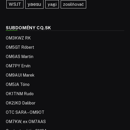
yaesu
WSJT
yagi
zosilňovač
SUBDOMÉNY CQ.SK
OM3KWZ RK
OM5GT Róbert
OM6AS Martin
OM7PY Ervín
OM9AUI Marek
OM5JA Tóno
OK1TNM Rudo
OK2JKD Dalibor
OTC SARA – OM9OT
OM7KW, ex OM7AAS