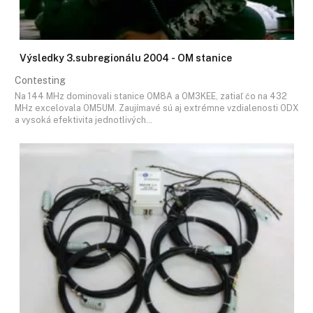
Výsledky 3.subregionálu 2004 - OM stanice
Contesting
Na 144 MHz dominovali stanice OM8A a OM3KEE, zatiaľ čo na 432
MHz excelovala OM5UM. Zaujímavé sú aj extrémne vzdialenosti ODX
a vysoká efektivita jednotlivých…