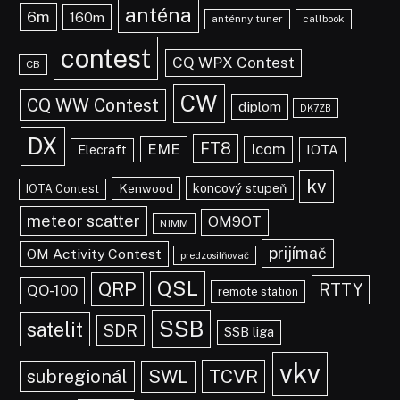
anténa
6m
160m
anténny tuner
callbook
contest
CQ WPX Contest
CB
CW
CQ WW Contest
diplom
DK7ZB
DX
FT8
EME
Icom
IOTA
Elecraft
kv
koncový stupeň
Kenwood
IOTA Contest
meteor scatter
OM9OT
N1MM
prijímač
OM Activity Contest
predzosilňovač
QSL
QRP
RTTY
QO-100
remote station
SSB
satelit
SDR
SSB liga
vkv
TCVR
subregionál
SWL