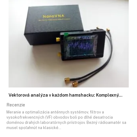
Vektorová analýza v každom hamshacku: Komplexný…
Recenzie
Meranie a optimalizácia anténnych systémov, filtrov a
vysokofrekvenčných (VF) obvodov boli po dlhé desaťročia
doménou drahých laboratórnych prístrojov. Bežný rádioamatér sa
musel spoľahnúť na klasické…