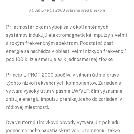
ACOM L-PROT 2000 ochrana pred bleskom
Pri atmosférickom výboji sa v okolí anténnych
systémov indukujú elektromagnetické impulzy s veľmi
širokým frekvenčným spektrom. Podstatná časť
energie sa nachádza v oblasti veľmi nízkych frekvencií
pod 100 kHz a smeruje až k jednosmernej zložke.
Princíp L-PROT 2000 spočíva v silnom útlme práve
týchto nízkofrekvenčných komponentov. Zariadenie
vytvára vysoký útlm v pásme LW/VLF, čím významne
znižuje energiu impulzu prenikajúceho do zariadení v
rádiovej miestnosti.
Dva vnútorné tlmivkové obvody vytvárajú z pohľadu
jednosmerného napätia skrat voči uzemneniu, takže