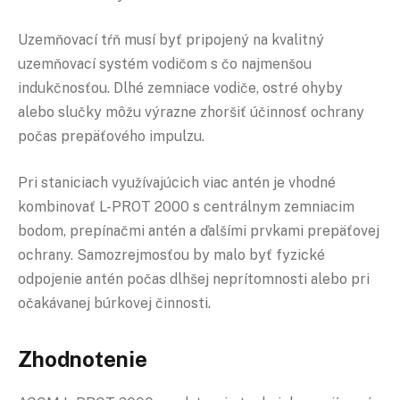
Uzemňovací tŕň musí byť pripojený na kvalitný
uzemňovací systém vodičom s čo najmenšou
indukčnosťou. Dlhé zemniace vodiče, ostré ohyby
alebo slučky môžu výrazne zhoršiť účinnosť ochrany
počas prepäťového impulzu.
Pri staniciach využívajúcich viac antén je vhodné
kombinovať L-PROT 2000 s centrálnym zemniacim
bodom, prepínačmi antén a ďalšími prvkami prepäťovej
ochrany. Samozrejmosťou by malo byť fyzické
odpojenie antén počas dlhšej neprítomnosti alebo pri
očakávanej búrkovej činnosti.
Zhodnotenie