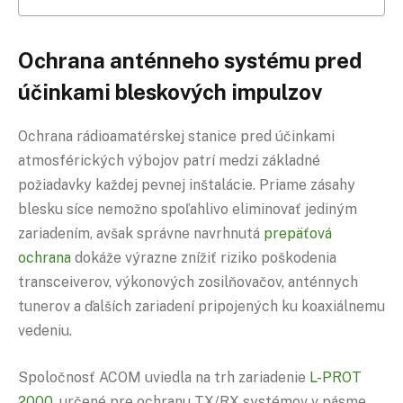
Ochrana anténneho systému pred
účinkami bleskových impulzov
Ochrana rádioamatérskej stanice pred účinkami
atmosférických výbojov patrí medzi základné
požiadavky každej pevnej inštalácie. Priame zásahy
blesku síce nemožno spoľahlivo eliminovať jediným
zariadením, avšak správne navrhnutá
prepäťová
ochrana
dokáže výrazne znížiť riziko poškodenia
transceiverov, výkonových zosilňovačov, anténnych
tunerov a ďalších zariadení pripojených ku koaxiálnemu
vedeniu.
Spoločnosť ACOM uviedla na trh zariadenie
L-PROT
2000
, určené pre ochranu TX/RX systémov v pásme