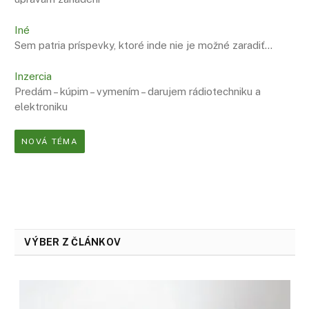
Iné
Sem patria príspevky, ktoré inde nie je možné zaradiť…
Inzercia
Predám – kúpim – vymením – darujem rádiotechniku a
elektroniku
NOVÁ TÉMA
VÝBER Z ČLÁNKOV