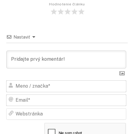
Hodnotenie článku
Nastaviť
Men
/
zna
Ema
Web