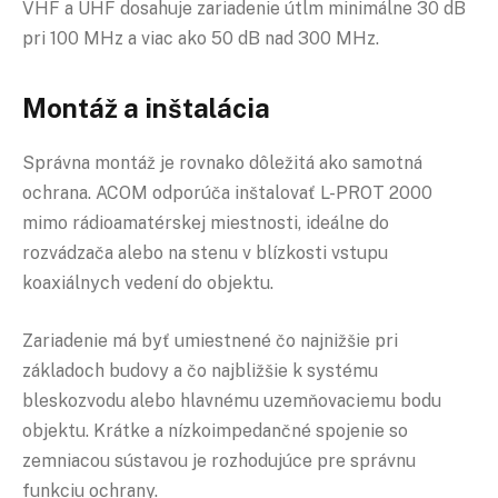
VHF a UHF dosahuje zariadenie útlm minimálne 30 dB
pri 100 MHz a viac ako 50 dB nad 300 MHz.
Montáž a inštalácia
Správna montáž je rovnako dôležitá ako samotná
ochrana. ACOM odporúča inštalovať L-PROT 2000
mimo rádioamatérskej miestnosti, ideálne do
rozvádzača alebo na stenu v blízkosti vstupu
koaxiálnych vedení do objektu.
Zariadenie má byť umiestnené čo najnižšie pri
základoch budovy a čo najbližšie k systému
bleskozvodu alebo hlavnému uzemňovaciemu bodu
objektu. Krátke a nízkoimpedančné spojenie so
zemniacou sústavou je rozhodujúce pre správnu
funkciu ochrany.