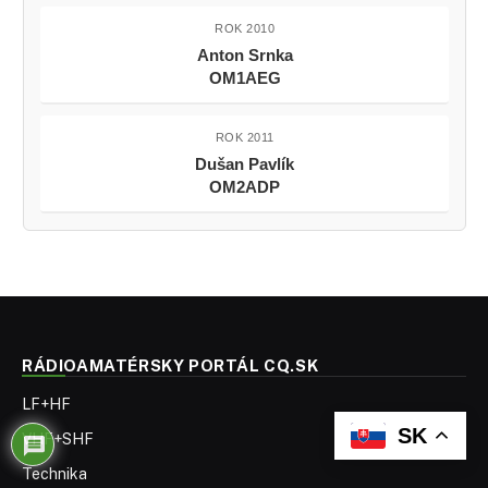
ROK 2010
Anton Srnka
OM1AEG
ROK 2011
Dušan Pavlík
OM2ADP
RÁDIOAMATÉRSKY PORTÁL CQ.SK
LF+HF
SK
VHF+SHF
Technika