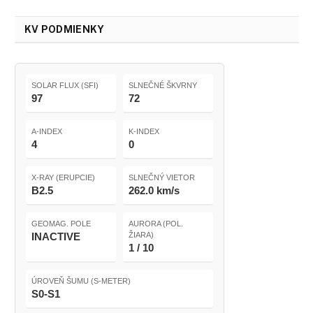
KV PODMIENKY
SOLAR FLUX (SFI)
SLNEČNÉ ŠKVRNY
97
72
A-INDEX
K-INDEX
4
0
X-RAY (ERUPCIE)
SLNEČNÝ VIETOR
B2.5
262.0 km/s
GEOMAG. POLE
AURORA (POL.
INACTIVE
ŽIARA)
1 / 10
ÚROVEŇ ŠUMU (S-METER)
S0-S1