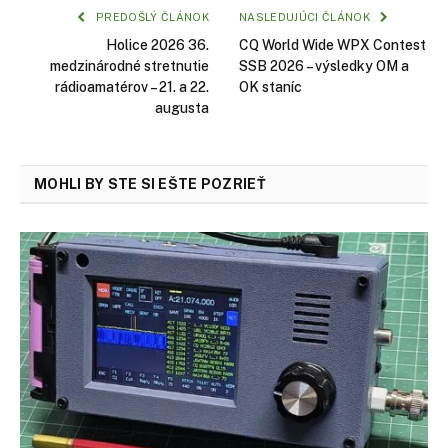
PREDOŠLÝ ČLÁNOK
NASLEDUJÚCI ČLÁNOK
Holice 2026 36.
CQ World Wide WPX Contest
medzinárodné stretnutie
SSB 2026 – výsledky OM a
rádioamatérov – 21. a 22.
OK staníc
augusta
MOHLI BY STE SI EŠTE POZRIEŤ