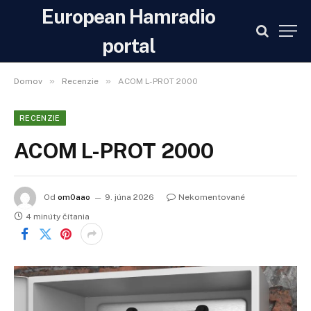
European Hamradio
portal
»
»
Domov
Recenzie
ACOM L-PROT 2000
RECENZIE
ACOM L-PROT 2000
Od
om0aao
9. júna 2026
Nekomentované
4 minúty čítania