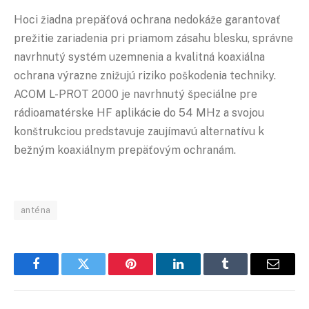
Hoci žiadna prepäťová ochrana nedokáže garantovať
prežitie zariadenia pri priamom zásahu blesku, správne
navrhnutý systém uzemnenia a kvalitná koaxiálna
ochrana výrazne znižujú riziko poškodenia techniky.
ACOM L-PROT 2000 je navrhnutý špeciálne pre
rádioamatérske HF aplikácie do 54 MHz a svojou
konštrukciou predstavuje zaujímavú alternatívu k
bežným koaxiálnym prepäťovým ochranám.
anténa
Facebook
Twitter
Pinterest
LinkedIn
Tumblr
Email