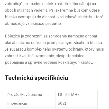
zabraňujú hromadeniu elektrostatického náboja na
oboch stranách vedenia. Pri extrémne blízkom údere
blesku nastupujú do činnosti vzduchové iskrištia, ktoré
obmedzujú vznikajúce prepätie.
Dôležité je zdôrazniť, že zariadenie nemožno chápať
ako absolútnu ochranu pred priamym zásahom blesku.
Je súčasťou komplexného systému ochrany, ktorý musí
zahŕňať kvalitné uzemnenie, ekvipotenciálne
pospájanie a správne vedenie koaxiálnych káblov.
Technická špecifikácia
Prevádzkové pásmo
1,8 – 54 MHz
Impedancia
50 Ω