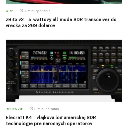
QRP
4 minúty čítania
zBitx v2 – 5-wattový all-mode SDR transceiver do
vrecka za 269 dolárov
RECENZIE
9 minút čítania
Elecraft K4 – vlajková loď americkej SDR
technológie pre náročných operátorov