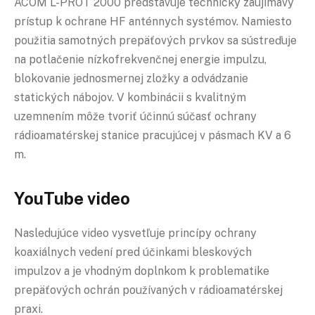
ACOM L-PROT 2000 predstavuje technicky zaujímavý
prístup k ochrane HF anténnych systémov. Namiesto
použitia samotných prepäťových prvkov sa sústreďuje
na potlačenie nízkofrekvenčnej energie impulzu,
blokovanie jednosmernej zložky a odvádzanie
statických nábojov. V kombinácii s kvalitným
uzemnením môže tvoriť účinnú súčasť ochrany
rádioamatérskej stanice pracujúcej v pásmach KV a 6
m.
YouTube video
Nasledujúce video vysvetľuje princípy ochrany
koaxiálnych vedení pred účinkami bleskových
impulzov a je vhodným doplnkom k problematike
prepäťových ochrán používaných v rádioamatérskej
praxi.