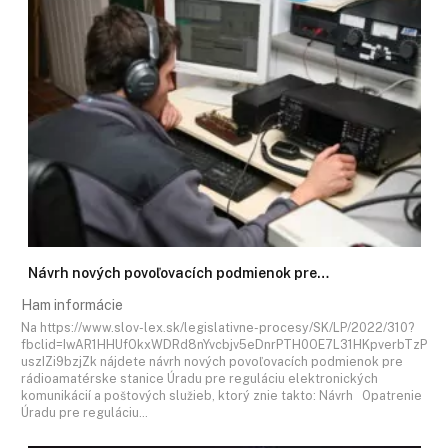
Návrh nových povoľovacích podmienok pre…
Ham informácie
Na https://www.slov-lex.sk/legislativne-procesy/SK/LP/2022/310?
fbclid=IwAR1HHUfOkxWDRd8nYvcbjv5eDnrPTH0OE7L31HKpverbTzP
uszIZi9bzjZk nájdete návrh nových povoľovacích podmienok pre
rádioamatérske stanice Úradu pre reguláciu elektronických
komunikácií a poštových služieb, ktorý znie takto: Návrh Opatrenie
Úradu pre reguláciu…