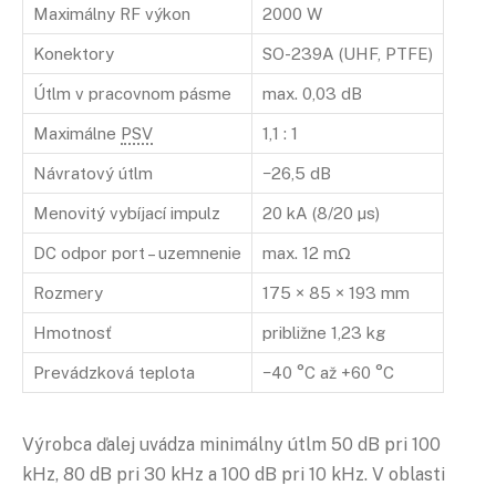
Maximálny RF výkon
2000 W
Konektory
SO-239A (UHF, PTFE)
Útlm v pracovnom pásme
max. 0,03 dB
Maximálne
PSV
1,1 : 1
Návratový útlm
−26,5 dB
Menovitý vybíjací impulz
20 kA (8/20 µs)
DC odpor port – uzemnenie
max. 12 mΩ
Rozmery
175 × 85 × 193 mm
Hmotnosť
približne 1,23 kg
Prevádzková teplota
−40 °C až +60 °C
Výrobca ďalej uvádza minimálny útlm 50 dB pri 100
kHz, 80 dB pri 30 kHz a 100 dB pri 10 kHz. V oblasti