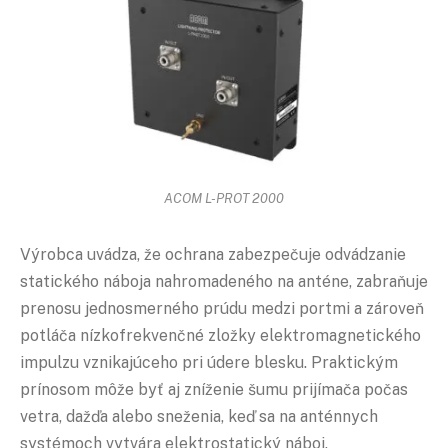
ACOM L-PROT 2000
Výrobca uvádza, že ochrana zabezpečuje odvádzanie
statického náboja nahromadeného na anténe, zabraňuje
prenosu jednosmerného prúdu medzi portmi a zároveň
potláča nízkofrekvenčné zložky elektromagnetického
impulzu vznikajúceho pri údere blesku. Praktickým
prínosom môže byť aj zníženie šumu prijímača počas
vetra, dažďa alebo sneženia, keď sa na anténnych
systémoch vytvára elektrostatický náboj.